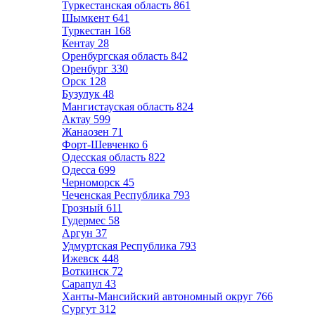
Туркестанская область
861
Шымкент
641
Туркестан
168
Кентау
28
Оренбургская область
842
Оренбург
330
Орск
128
Бузулук
48
Мангистауская область
824
Актау
599
Жанаозен
71
Форт-Шевченко
6
Одесская область
822
Одесса
699
Черноморск
45
Чеченская Республика
793
Грозный
611
Гудермес
58
Аргун
37
Удмуртская Республика
793
Ижевск
448
Воткинск
72
Сарапул
43
Ханты-Мансийский автономный округ
766
Сургут
312