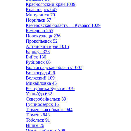
Красноярский край
1039
Красноярск
647
Минусинск
70
Норильск
57
Кемеровская область — Кузбасс
1029
Кемерово
255
Новокузнецк
236
Прокопьевск
52
Алтайский край
1015
Барнаул
323
Бийск
130
Рубцовск
66
Волгоградская область
1007
Волгоград
426
Волжский
109
Михайловка
45
Республика Бурятия
979
Улан-Удэ
632
Северобайкальск
39
Гусиноозерск
15
Тюменская область
944
Тюмень
643
Тобольск
91
Ишим
26
Омская область
898