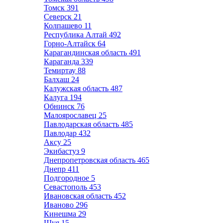
Томск
391
Северск
21
Колпашево
11
Республика Алтай
492
Горно-Алтайск
64
Карагандинская область
491
Караганда
339
Темиртау
88
Балхаш
24
Калужская область
487
Калуга
194
Обнинск
76
Малоярославец
25
Павлодарская область
485
Павлодар
432
Аксу
25
Экибастуз
9
Днепропетровская область
465
Днепр
411
Подгородное
5
Севастополь
453
Ивановская область
452
Иваново
296
Кинешма
29
Шуя
15