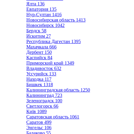
Ялта
136
Евпатория
135
Нур-Султан
1416
Новосибирская область
1413
Новосибирск
1042
Бердск
58
Искитим
27
Республика Дагестан
1395
Махачкала
666
Дербент
150
Каспийск
84
Приморский край
1349
Владивосток
632
Уссурийск
133
Находка
117
Бишкек
1318
Калининградская область
1250
Калининград
723
Зеленоградск
100
Светлогорск
66
Київ
1089
Саратовская область
1061
Саратов
499
Энгельс
106
Балаково
55