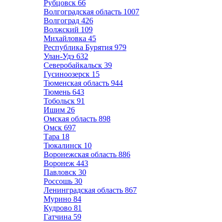
Рубцовск
66
Волгоградская область
1007
Волгоград
426
Волжский
109
Михайловка
45
Республика Бурятия
979
Улан-Удэ
632
Северобайкальск
39
Гусиноозерск
15
Тюменская область
944
Тюмень
643
Тобольск
91
Ишим
26
Омская область
898
Омск
697
Тара
18
Тюкалинск
10
Воронежская область
886
Воронеж
443
Павловск
30
Россошь
30
Ленинградская область
867
Мурино
84
Кудрово
81
Гатчина
59