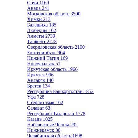
Сочи
1169
Анапа
241
Московская область
3500
Химки
213
Балашиха
185
Люберцы
162
Алматы
2739
Ташкент
2278
Свердловская область
2100
Екатеринбург
964
Нижний Тагил
169
Новоуральск
51
Иркутская область
1966
Иркутск
996
Ангарск
140
Братск
134
Республика Башкортостан
1852
Уфа
728
Стерлитамак
162
Салават
63
Республика Татарстан
1778
Казань
1025
Набережные Челны
292
Нижнекамск
80
Челябинская область
1698