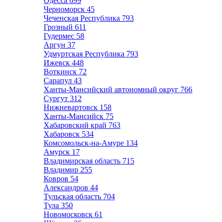
Одесса
699
Черноморск
45
Чеченская Республика
793
Грозный
611
Гудермес
58
Аргун
37
Удмуртская Республика
793
Ижевск
448
Воткинск
72
Сарапул
43
Ханты-Мансийский автономный округ
766
Сургут
312
Нижневартовск
158
Ханты-Мансийск
75
Хабаровский край
763
Хабаровск
534
Комсомольск-на-Амуре
134
Амурск
17
Владимирская область
715
Владимир
255
Ковров
54
Александров
44
Тульская область
704
Тула
350
Новомосковск
61