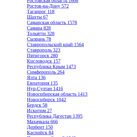
Ростовская область
1608
Ростов-на-Дону
572
Таганрог
118
Шахты
67
Самарская область
1578
Самара
828
Тольятти
328
Сызрань
78
Ставропольский край
1564
Ставрополь
323
Пятигорск
280
Кисловодск
157
Республика Крым
1473
Симферополь
264
Ялта
136
Евпатория
135
Нур-Султан
1416
Новосибирская область
1413
Новосибирск
1042
Бердск
58
Искитим
27
Республика Дагестан
1395
Махачкала
666
Дербент
150
Каспийск
84