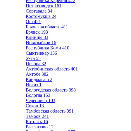
Республика Карелия
422
Петрозаводск
161
Сортавала
34
Костомукша
24
Ош
421
Брянская область
411
Брянск
193
Клинцы
33
Новозыбков
16
Республика Коми
410
Сыктывкар
136
Ухта
55
Печора
32
Актюбинская область
401
Актобе
382
Кандыагаш
2
Иргиз
1
Вологодская область
398
Вологда
153
Череповец
103
Сокол
13
Тамбовская область
391
Тамбов
241
Котовск
16
Рассказово
12