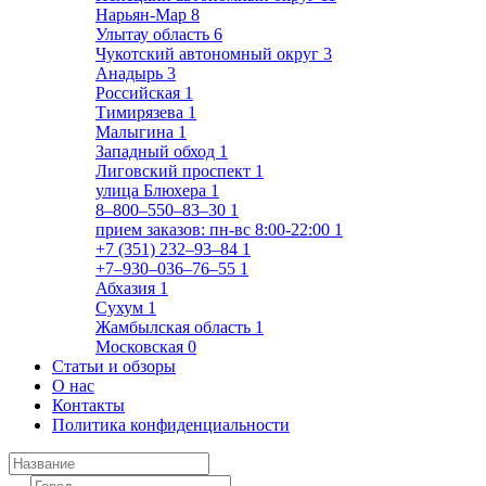
Нарьян-Мар
8
Улытау область
6
Чукотский автономный округ
3
Анадырь
3
Российская
1
Тимирязева
1
Малыгина
1
Западный обход
1
Лиговский проспект
1
улица Блюхера
1
8‒800‒550‒83‒30
1
прием заказов: пн-вс 8:00-22:00
1
+7 (351) 232‒93‒84
1
+7‒930‒036‒76‒55
1
Абхазия
1
Сухум
1
Жамбылская область
1
Московская
0
Статьи и обзоры
О нас
Контакты
Политика конфиденциальности