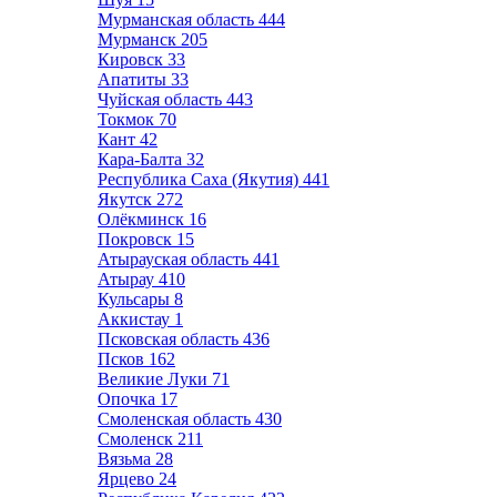
Мурманская область
444
Мурманск
205
Кировск
33
Апатиты
33
Чуйская область
443
Токмок
70
Кант
42
Кара-Балта
32
Республика Саха (Якутия)
441
Якутск
272
Олёкминск
16
Покровск
15
Атырауская область
441
Атырау
410
Кульсары
8
Аккистау
1
Псковская область
436
Псков
162
Великие Луки
71
Опочка
17
Смоленская область
430
Смоленск
211
Вязьма
28
Ярцево
24