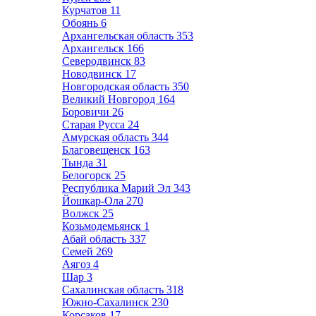
Курчатов
11
Обоянь
6
Архангельская область
353
Архангельск
166
Северодвинск
83
Новодвинск
17
Новгородская область
350
Великий Новгород
164
Боровичи
26
Старая Русса
24
Амурская область
344
Благовещенск
163
Тында
31
Белогорск
25
Республика Марий Эл
343
Йошкар-Ола
270
Волжск
25
Козьмодемьянск
1
Абай область
337
Семей
269
Аягоз
4
Шар
3
Сахалинская область
318
Южно-Сахалинск
230
Корсаков
17