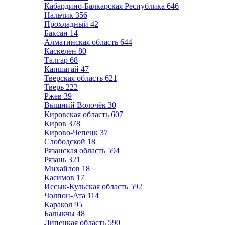
Кабардино-Балкарская Республика
646
Нальчик
356
Прохладный
42
Баксан
14
Алматинская область
644
Каскелен
80
Талгар
68
Капшагай
47
Тверская область
621
Тверь
222
Ржев
39
Вышний Волочёк
30
Кировская область
607
Киров
378
Кирово-Чепецк
37
Слободской
18
Рязанская область
594
Рязань
321
Михайлов
18
Касимов
17
Иссык-Кульская область
592
Чолпон-Ата
114
Каракол
95
Балыкчы
48
Липецкая область
590