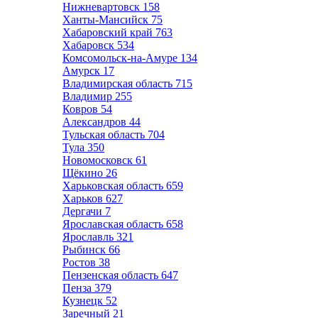
Нижневартовск
158
Ханты-Мансийск
75
Хабаровский край
763
Хабаровск
534
Комсомольск-на-Амуре
134
Амурск
17
Владимирская область
715
Владимир
255
Ковров
54
Александров
44
Тульская область
704
Тула
350
Новомосковск
61
Щёкино
26
Харьковская область
659
Харьков
627
Дергачи
7
Ярославская область
658
Ярославль
321
Рыбинск
66
Ростов
38
Пензенская область
647
Пенза
379
Кузнецк
52
Заречный
21