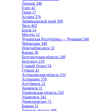
Липецк
346
Елец
42
Грязи
17
Астана
576
Забайкальский край
569
Чита
402
Борзя
14
Могоча
12
Чувашская Республика — Чувашия
566
Чебоксары
340
Новочебоксарск
52
Канаш
36
Белгородская область
549
Белгород
219
Старый Оскол
54
Губкин
41
Астраханская область
531
Астрахань
378
Ахтубинск
21
Знаменск
11
Ульяновская область
520
Ульяновск
341
Димитровград
71
Барыш
11
Томская область
498