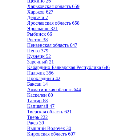
Щёкино
26
Харьковская область
659
Харьков
627
Дергачи
7
Ярославская область
658
Ярославль
321
Рыбинск
66
Ростов
38
Пензенская область
647
Пенза
379
Кузнецк
52
Заречный
21
Кабардино-Балкарская Республика
646
Нальчик
356
Прохладный
42
Баксан
14
Алматинская область
644
Каскелен
80
Талгар
68
Капшагай
47
Тверская область
621
Тверь
222
Ржев
39
Вышний Волочёк
30
Кировская область
607