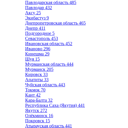
Павлодарская область
485
Павлодар
432
Аксу
25
Экибастуз
9
Днепропетровская область
465
Днепр
411
Подгородное
5
Севастополь
453
Ивановская область
452
Иваново
296
Кинешма
29
Шуя
15
Мурманская область
444
Мурманск
205
Кировск
33
Апатиты
33
Чуйская область
443
Токмок
70
Кант
42
Кара-Балта
32
Республика Саха (Якутия)
441
Якутск
272
Олёкминск
16
Покровск
15
Атырауская область
441