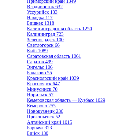
Приморский край
1349
Владивосток
632
Уссурийск
133
Находка
117
Бишкек
1318
Калининградская область
1250
Калининград
723
Зеленоградск
100
Светлогорск
66
Київ
1089
Саратовская область
1061
Саратов
499
Энгельс
106
Балаково
55
Красноярский край
1039
Красноярск
647
Минусинск
70
Норильск
57
Кемеровская область — Кузбасс
1029
Кемерово
255
Новокузнецк
236
Прокопьевск
52
Алтайский край
1015
Барнаул
323
Бийск
130