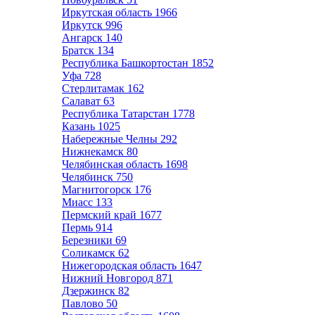
Иркутская область
1966
Иркутск
996
Ангарск
140
Братск
134
Республика Башкортостан
1852
Уфа
728
Стерлитамак
162
Салават
63
Республика Татарстан
1778
Казань
1025
Набережные Челны
292
Нижнекамск
80
Челябинская область
1698
Челябинск
750
Магнитогорск
176
Миасс
133
Пермский край
1677
Пермь
914
Березники
69
Соликамск
62
Нижегородская область
1647
Нижний Новгород
871
Дзержинск
82
Павлово
50