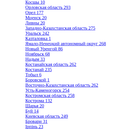
Косшы
10
Орловская область
293
Орел
177
Мценск
20
Ливны
20
Западно-Казахстанская область
275
Уральск
242
Казталовка
1
Ямало-Ненецкий автономный округ
268
Новый Уренгой
86
Ноябрьск
68
Надым
33
Костанайская область
262
Костанай
235
Тобыл
6
Боровской
1
Восточно-Казахстанская область
262
Усть-Каменогорск
254
Костромская область
258
Кострома
132
Шарья
20
Буй
14
Киевская область
249
Бровари
31
Ірпінь
23