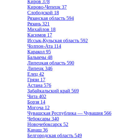
Киров
378
Кирово-Чепецк
37
Слободской
18
Рязанская область
594
Рязань
321
Михайлов
18
Касимов
17
Иссык-Кульская область
592
Чолпон-Ата
114
Каракол
95
Балыкчы
48
Липецкая область
590
Липецк
346
Елец
42
Грязи
17
Астана
576
Забайкальский край
569
Чита
402
Борзя
14
Могоча
12
Чувашская Республика — Чувашия
566
Чебоксары
340
Новочебоксарск
52
Канаш
36
Белгородская область
549