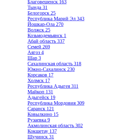
Благовещенск
163
Тында
31
Белогорск
25
Республика Марий Эл
343
Йошкар-Ола
270
Волжск
25
Козьмодемьянск
1
Абай область
337
Семей
269
Аягоз
4
Шар
3
Сахалинская область
318
Южно-Сахалинск
230
Корсаков
17
Холмск
17
Республика Адыгея
311
Майкоп
131
Адыгейск
19
Республика Мордовия
309
Саранск
121
Ковылкино
15
Рузаевка
9
Акмолинская область
302
Кокшетау
137
Щучинск
31