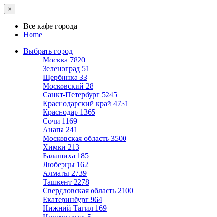
×
Все кафе города
Home
Выбрать город
Москва
7820
Зеленоград
51
Щербинка
33
Московский
28
Санкт-Петербург
5245
Краснодарский край
4731
Краснодар
1365
Сочи
1169
Анапа
241
Московская область
3500
Химки
213
Балашиха
185
Люберцы
162
Алматы
2739
Ташкент
2278
Свердловская область
2100
Екатеринбург
964
Нижний Тагил
169
Новоуральск
51