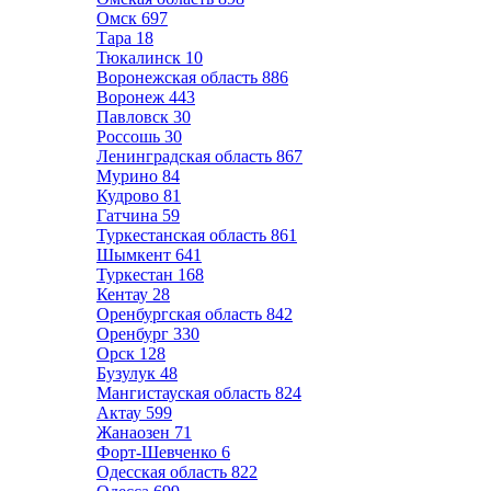
Омск
697
Тара
18
Тюкалинск
10
Воронежская область
886
Воронеж
443
Павловск
30
Россошь
30
Ленинградская область
867
Мурино
84
Кудрово
81
Гатчина
59
Туркестанская область
861
Шымкент
641
Туркестан
168
Кентау
28
Оренбургская область
842
Оренбург
330
Орск
128
Бузулук
48
Мангистауская область
824
Актау
599
Жанаозен
71
Форт-Шевченко
6
Одесская область
822