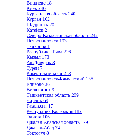
Вишневе
18
Киев
246
Курганская область
240
Курган
162
Шадринск
20
Катайск
2
Северо-Казахстанская область
232
Петропавловск
193
Тайынша
1
Республика Тыва
216
Кызыл
173
Ак-Довурак
8
Туран
7
Камчатский край
213
Петропавловск-Камчатский
135
Елизово
36
Вилючинск
9
Ташкентская область
209
Чирчик
69
Газалкент
17
Республика Калмыкия
182
Элиста
106
Джалал-Абадская область
179
Джалал-Абад
74
Токтогул
8