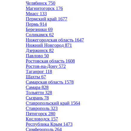
Челябинск
750
Магнитогорск
176
Миасс
133
Пермский край
1677
Пермь
914
Березники
69
Соликамск
62
Нижегородская область
1647
Нижний Новгород
871
Дзержинск
82
Павлово
50
Ростовская область
1608
Ростов-на-Дону
572
Таганрог
118
Шахты
67
Самарская область
1578
Самара
828
Тольятти
328
Сызрань
78
Ставропольский край
1564
Ставрополь
323
Пятигорск
280
Кисловодск
157
Республика Крым
1473
Симферополь
264