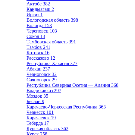
Актобе
382
Кандыагаш
2
Иргиз
1
Вологодская область
398
Вологда
153
Череповец
103
Сокол
13
Тамбовская область
391
Тамбов
241
Котовск
16
Рассказово
12
Республика Хакасия
377
Абакан
237
Черногорск
32
Саяногорск
29
Республика Северная Осетия — Алания
368
Владикавказ
297
Моздок
35
Беслан
9
Карачаево-Черкесская Республика
363
Черкесск
101
Карачаевск
19
Теберда
17
Курская область
362
Курск
258