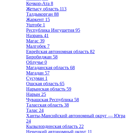
Кочкор-Ата
8
Жетысу область
113
Талдыкорган
88
Жаркент
15
Уштобе
1
Республика Ингушетия
95
Назрань
41
Магас
39
Малгобек
7
Еврейская автономная область
82
Биробиджан
58
Облучье
0
Магаданская область
68
Магадан
57
Сусуман
1
Ошская область
65
Нарынская область
59
Нарын
25
Чувашская Республика
58
Таласская область
38
Талас
24
Ханты-Мансийский автономный округ — Югра
24
Кызылординская область
22
Ненецкий автономный округ
11