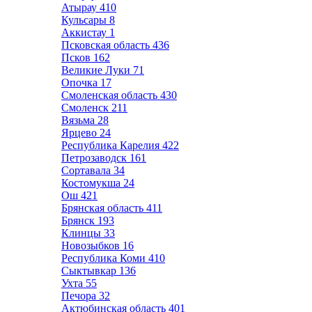
Атырау
410
Кульсары
8
Аккистау
1
Псковская область
436
Псков
162
Великие Луки
71
Опочка
17
Смоленская область
430
Смоленск
211
Вязьма
28
Ярцево
24
Республика Карелия
422
Петрозаводск
161
Сортавала
34
Костомукша
24
Ош
421
Брянская область
411
Брянск
193
Клинцы
33
Новозыбков
16
Республика Коми
410
Сыктывкар
136
Ухта
55
Печора
32
Актюбинская область
401