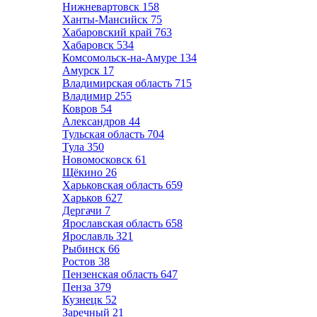
Нижневартовск
158
Ханты-Мансийск
75
Хабаровский край
763
Хабаровск
534
Комсомольск-на-Амуре
134
Амурск
17
Владимирская область
715
Владимир
255
Ковров
54
Александров
44
Тульская область
704
Тула
350
Новомосковск
61
Щёкино
26
Харьковская область
659
Харьков
627
Дергачи
7
Ярославская область
658
Ярославль
321
Рыбинск
66
Ростов
38
Пензенская область
647
Пенза
379
Кузнецк
52
Заречный
21