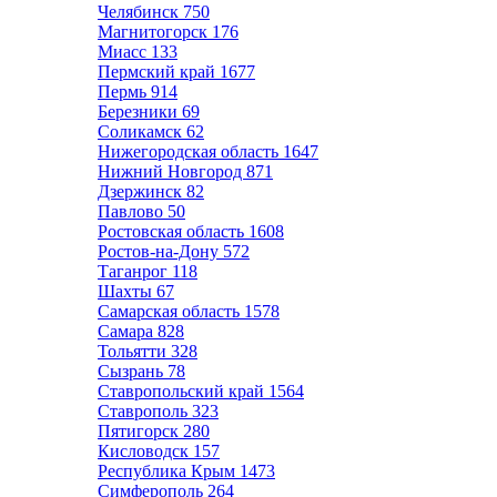
Челябинск
750
Магнитогорск
176
Миасс
133
Пермский край
1677
Пермь
914
Березники
69
Соликамск
62
Нижегородская область
1647
Нижний Новгород
871
Дзержинск
82
Павлово
50
Ростовская область
1608
Ростов-на-Дону
572
Таганрог
118
Шахты
67
Самарская область
1578
Самара
828
Тольятти
328
Сызрань
78
Ставропольский край
1564
Ставрополь
323
Пятигорск
280
Кисловодск
157
Республика Крым
1473
Симферополь
264