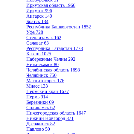
Иркутская область
1966
Иркутск
996
Ангарск
140
Братск
134
Республика Башкортостан
1852
Уфа
728
Стерлитамак
162
Салават
63
Республика Татарстан
1778
Казань
1025
Набережные Челны
292
Нижнекамск
80
Челябинская область
1698
Челябинск
750
Магнитогорск
176
Миасс
133
Пермский край
1677
Пермь
914
Березники
69
Соликамск
62
Нижегородская область
1647
Нижний Новгород
871
Дзержинск
82
Павлово
50