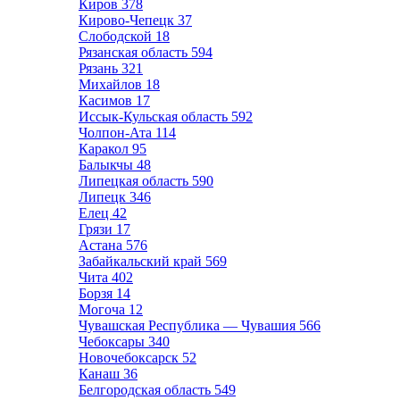
Киров
378
Кирово-Чепецк
37
Слободской
18
Рязанская область
594
Рязань
321
Михайлов
18
Касимов
17
Иссык-Кульская область
592
Чолпон-Ата
114
Каракол
95
Балыкчы
48
Липецкая область
590
Липецк
346
Елец
42
Грязи
17
Астана
576
Забайкальский край
569
Чита
402
Борзя
14
Могоча
12
Чувашская Республика — Чувашия
566
Чебоксары
340
Новочебоксарск
52
Канаш
36
Белгородская область
549