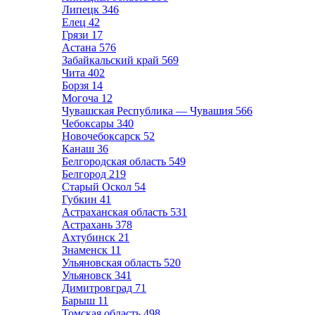
Липецк
346
Елец
42
Грязи
17
Астана
576
Забайкальский край
569
Чита
402
Борзя
14
Могоча
12
Чувашская Республика — Чувашия
566
Чебоксары
340
Новочебоксарск
52
Канаш
36
Белгородская область
549
Белгород
219
Старый Оскол
54
Губкин
41
Астраханская область
531
Астрахань
378
Ахтубинск
21
Знаменск
11
Ульяновская область
520
Ульяновск
341
Димитровград
71
Барыш
11
Томская область
498