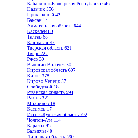
Кабардино-Балкарская Республика
646
Нальчик
356
Прохладный
42
Баксан
14
Алматинская область
644
Каскелен
80
Талгар
68
Капшагай
47
Тверская область
621
Тверь
222
Ржев
39
Вышний Волочёк
30
Кировская область
607
Киров
378
Кирово-Чепецк
37
Слободской
18
Рязанская область
594
Рязань
321
Михайлов
18
Касимов
17
Иссык-Кульская область
592
Чолпон-Ата
114
Каракол
95
Балыкчы
48
Липецкая область
590