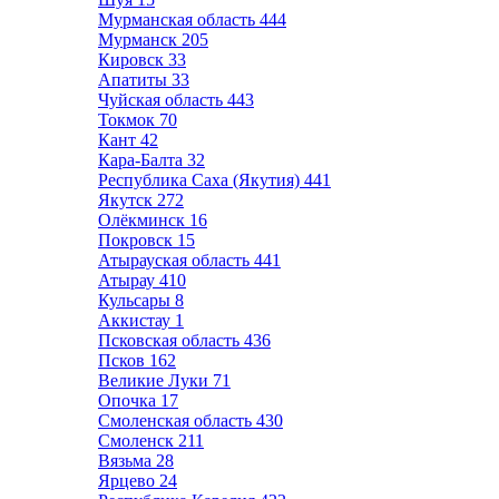
Мурманская область
444
Мурманск
205
Кировск
33
Апатиты
33
Чуйская область
443
Токмок
70
Кант
42
Кара-Балта
32
Республика Саха (Якутия)
441
Якутск
272
Олёкминск
16
Покровск
15
Атырауская область
441
Атырау
410
Кульсары
8
Аккистау
1
Псковская область
436
Псков
162
Великие Луки
71
Опочка
17
Смоленская область
430
Смоленск
211
Вязьма
28
Ярцево
24