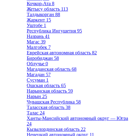
Кочкор-Ата
8
Жетысу область
113
Талдыкорган
88
Жаркент
15
Уштобе
1
Республика Ингушетия
95
Назрань
41
Магас
39
Малгобек
7
Еврейская автономная область
82
Биробиджан
58
Облучье
0
Магаданская область
68
Магадан
57
Сусуман
1
Ошская область
65
Нарынская область
59
Нарын
25
Чувашская Республика
58
Таласская область
38
Талас
24
Ханты-Мансийский автономный округ — Югра
24
Кызылординская область
22
Ненецкий автономный округ
11