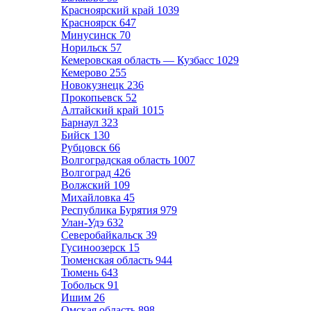
Красноярский край
1039
Красноярск
647
Минусинск
70
Норильск
57
Кемеровская область — Кузбасс
1029
Кемерово
255
Новокузнецк
236
Прокопьевск
52
Алтайский край
1015
Барнаул
323
Бийск
130
Рубцовск
66
Волгоградская область
1007
Волгоград
426
Волжский
109
Михайловка
45
Республика Бурятия
979
Улан-Удэ
632
Северобайкальск
39
Гусиноозерск
15
Тюменская область
944
Тюмень
643
Тобольск
91
Ишим
26
Омская область
898