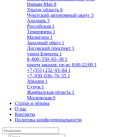
Нарьян-Мар
8
Улытау область
6
Чукотский автономный округ
3
Анадырь
3
Российская
1
Тимирязева
1
Малыгина
1
Западный обход
1
Лиговский проспект
1
улица Блюхера
1
8‒800‒550‒83‒30
1
прием заказов: пн-вс 8:00-22:00
1
+7 (351) 232‒93‒84
1
+7‒930‒036‒76‒55
1
Абхазия
1
Сухум
1
Жамбылская область
1
Московская
0
Статьи и обзоры
О нас
Контакты
Политика конфиденциальности