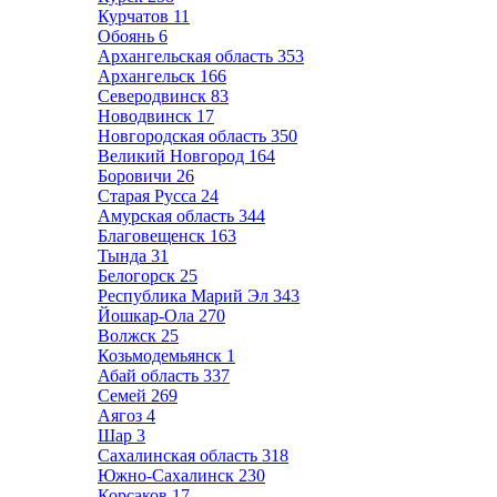
Курчатов
11
Обоянь
6
Архангельская область
353
Архангельск
166
Северодвинск
83
Новодвинск
17
Новгородская область
350
Великий Новгород
164
Боровичи
26
Старая Русса
24
Амурская область
344
Благовещенск
163
Тында
31
Белогорск
25
Республика Марий Эл
343
Йошкар-Ола
270
Волжск
25
Козьмодемьянск
1
Абай область
337
Семей
269
Аягоз
4
Шар
3
Сахалинская область
318
Южно-Сахалинск
230
Корсаков
17