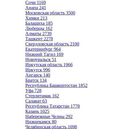
Сочи
1169
Анапа
241
Московская область
3500
Химки
213
Балашиха
185
Люберцы
162
Алматы
2739
Ташкент
2278
Свердловская область
2100
Екатеринбург
964
Нижний Тагил
169
Новоуральск
51
Иркутская область
1966
Иркутск
996
Ангарск
140
Братск
134
Республика Башкортостан
1852
Уфа
728
Стерлитамак
162
Салават
63
Республика Татарстан
1778
Казань
1025
Набережные Челны
292
Нижнекамск
80
Челябинская область
1698