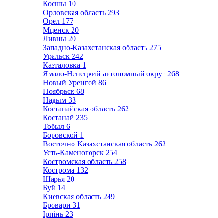
Косшы
10
Орловская область
293
Орел
177
Мценск
20
Ливны
20
Западно-Казахстанская область
275
Уральск
242
Казталовка
1
Ямало-Ненецкий автономный округ
268
Новый Уренгой
86
Ноябрьск
68
Надым
33
Костанайская область
262
Костанай
235
Тобыл
6
Боровской
1
Восточно-Казахстанская область
262
Усть-Каменогорск
254
Костромская область
258
Кострома
132
Шарья
20
Буй
14
Киевская область
249
Бровари
31
Ірпінь
23