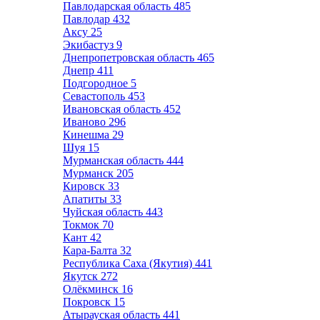
Павлодарская область
485
Павлодар
432
Аксу
25
Экибастуз
9
Днепропетровская область
465
Днепр
411
Подгородное
5
Севастополь
453
Ивановская область
452
Иваново
296
Кинешма
29
Шуя
15
Мурманская область
444
Мурманск
205
Кировск
33
Апатиты
33
Чуйская область
443
Токмок
70
Кант
42
Кара-Балта
32
Республика Саха (Якутия)
441
Якутск
272
Олёкминск
16
Покровск
15
Атырауская область
441