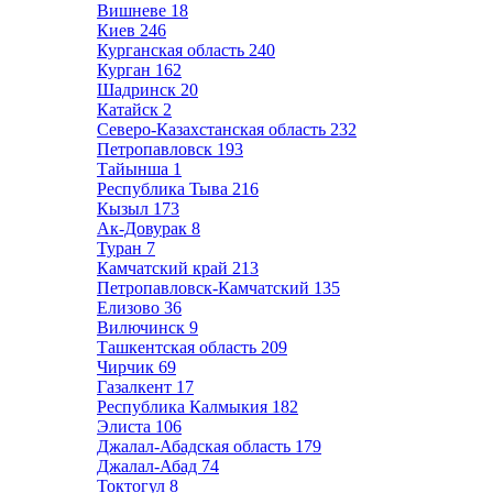
Вишневе
18
Киев
246
Курганская область
240
Курган
162
Шадринск
20
Катайск
2
Северо-Казахстанская область
232
Петропавловск
193
Тайынша
1
Республика Тыва
216
Кызыл
173
Ак-Довурак
8
Туран
7
Камчатский край
213
Петропавловск-Камчатский
135
Елизово
36
Вилючинск
9
Ташкентская область
209
Чирчик
69
Газалкент
17
Республика Калмыкия
182
Элиста
106
Джалал-Абадская область
179
Джалал-Абад
74
Токтогул
8