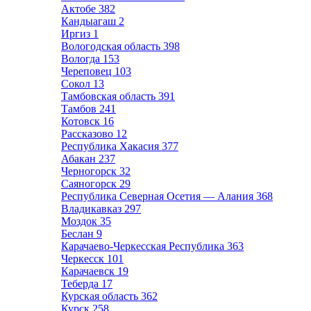
Актобе
382
Кандыагаш
2
Иргиз
1
Вологодская область
398
Вологда
153
Череповец
103
Сокол
13
Тамбовская область
391
Тамбов
241
Котовск
16
Рассказово
12
Республика Хакасия
377
Абакан
237
Черногорск
32
Саяногорск
29
Республика Северная Осетия — Алания
368
Владикавказ
297
Моздок
35
Беслан
9
Карачаево-Черкесская Республика
363
Черкесск
101
Карачаевск
19
Теберда
17
Курская область
362
Курск
258