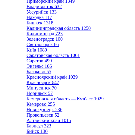
Приморский край
1349
Владивосток
632
Уссурийск
133
Находка
117
Бишкек
1318
Калининградская область
1250
Калининград
723
Зеленоградск
100
Светлогорск
66
Київ
1089
Саратовская область
1061
Саратов
499
Энгельс
106
Балаково
55
Красноярский край
1039
Красноярск
647
Минусинск
70
Норильск
57
Кемеровская область — Кузбасс
1029
Кемерово
255
Новокузнецк
236
Прокопьевск
52
Алтайский край
1015
Барнаул
323
Бийск
130