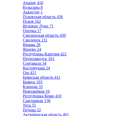
Атырау
410
Кульсары
8
Аккистау
1
Псковская область
436
Псков
162
Великие Луки
71
Опочка
17
Смоленская область
430
Смоленск
211
Вязьма
28
Ярцево
24
Республика Карелия
422
Петрозаводск
161
Сортавала
34
Костомукша
24
Ош
421
Брянская область
411
Брянск
193
Клинцы
33
Новозыбков
16
Республика Коми
410
Сыктывкар
136
Ухта
55
Печора
32
Актюбинская область
401