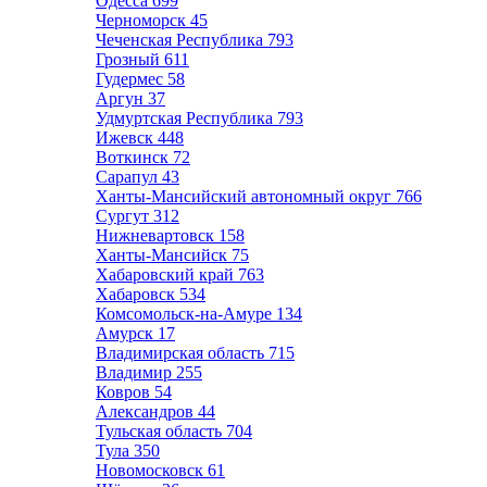
Одесса
699
Черноморск
45
Чеченская Республика
793
Грозный
611
Гудермес
58
Аргун
37
Удмуртская Республика
793
Ижевск
448
Воткинск
72
Сарапул
43
Ханты-Мансийский автономный округ
766
Сургут
312
Нижневартовск
158
Ханты-Мансийск
75
Хабаровский край
763
Хабаровск
534
Комсомольск-на-Амуре
134
Амурск
17
Владимирская область
715
Владимир
255
Ковров
54
Александров
44
Тульская область
704
Тула
350
Новомосковск
61