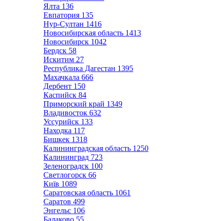
Ялта
136
Евпатория
135
Нур-Султан
1416
Новосибирская область
1413
Новосибирск
1042
Бердск
58
Искитим
27
Республика Дагестан
1395
Махачкала
666
Дербент
150
Каспийск
84
Приморский край
1349
Владивосток
632
Уссурийск
133
Находка
117
Бишкек
1318
Калининградская область
1250
Калининград
723
Зеленоградск
100
Светлогорск
66
Київ
1089
Саратовская область
1061
Саратов
499
Энгельс
106
Балаково
55