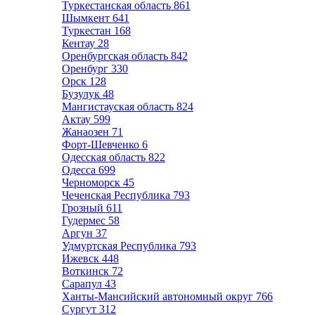
Туркестанская область
861
Шымкент
641
Туркестан
168
Кентау
28
Оренбургская область
842
Оренбург
330
Орск
128
Бузулук
48
Мангистауская область
824
Актау
599
Жанаозен
71
Форт-Шевченко
6
Одесская область
822
Одесса
699
Черноморск
45
Чеченская Республика
793
Грозный
611
Гудермес
58
Аргун
37
Удмуртская Республика
793
Ижевск
448
Воткинск
72
Сарапул
43
Ханты-Мансийский автономный округ
766
Сургут
312