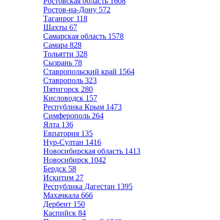
Ростовская область
1608
Ростов-на-Дону
572
Таганрог
118
Шахты
67
Самарская область
1578
Самара
828
Тольятти
328
Сызрань
78
Ставропольский край
1564
Ставрополь
323
Пятигорск
280
Кисловодск
157
Республика Крым
1473
Симферополь
264
Ялта
136
Евпатория
135
Нур-Султан
1416
Новосибирская область
1413
Новосибирск
1042
Бердск
58
Искитим
27
Республика Дагестан
1395
Махачкала
666
Дербент
150
Каспийск
84