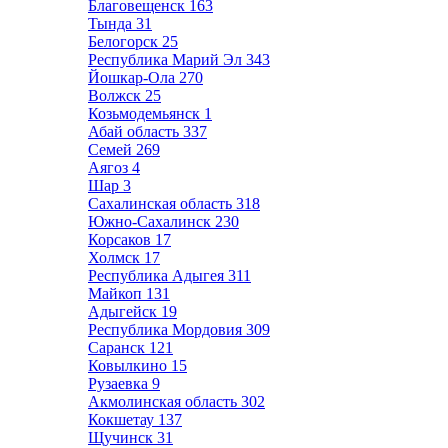
Благовещенск
163
Тында
31
Белогорск
25
Республика Марий Эл
343
Йошкар-Ола
270
Волжск
25
Козьмодемьянск
1
Абай область
337
Семей
269
Аягоз
4
Шар
3
Сахалинская область
318
Южно-Сахалинск
230
Корсаков
17
Холмск
17
Республика Адыгея
311
Майкоп
131
Адыгейск
19
Республика Мордовия
309
Саранск
121
Ковылкино
15
Рузаевка
9
Акмолинская область
302
Кокшетау
137
Щучинск
31