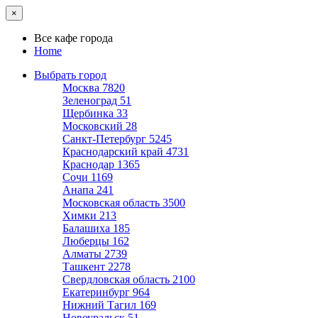
×
Все кафе города
Home
Выбрать город
Москва
7820
Зеленоград
51
Щербинка
33
Московский
28
Санкт-Петербург
5245
Краснодарский край
4731
Краснодар
1365
Сочи
1169
Анапа
241
Московская область
3500
Химки
213
Балашиха
185
Люберцы
162
Алматы
2739
Ташкент
2278
Свердловская область
2100
Екатеринбург
964
Нижний Тагил
169
Новоуральск
51