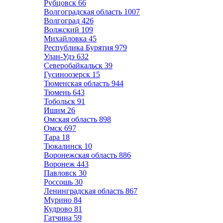
Рубцовск
66
Волгоградская область
1007
Волгоград
426
Волжский
109
Михайловка
45
Республика Бурятия
979
Улан-Удэ
632
Северобайкальск
39
Гусиноозерск
15
Тюменская область
944
Тюмень
643
Тобольск
91
Ишим
26
Омская область
898
Омск
697
Тара
18
Тюкалинск
10
Воронежская область
886
Воронеж
443
Павловск
30
Россошь
30
Ленинградская область
867
Мурино
84
Кудрово
81
Гатчина
59