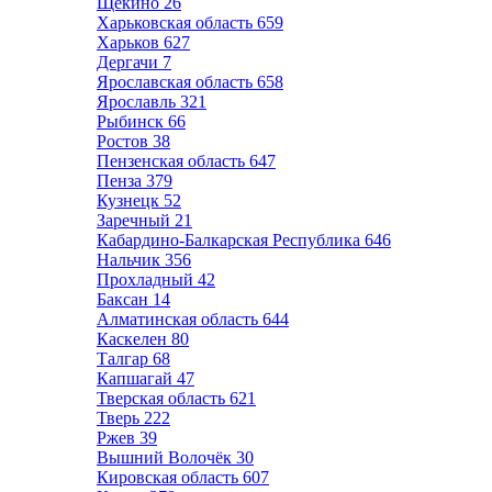
Щёкино
26
Харьковская область
659
Харьков
627
Дергачи
7
Ярославская область
658
Ярославль
321
Рыбинск
66
Ростов
38
Пензенская область
647
Пенза
379
Кузнецк
52
Заречный
21
Кабардино-Балкарская Республика
646
Нальчик
356
Прохладный
42
Баксан
14
Алматинская область
644
Каскелен
80
Талгар
68
Капшагай
47
Тверская область
621
Тверь
222
Ржев
39
Вышний Волочёк
30
Кировская область
607