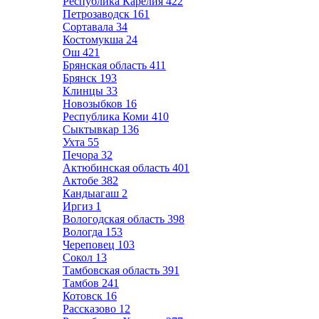
Республика Карелия
422
Петрозаводск
161
Сортавала
34
Костомукша
24
Ош
421
Брянская область
411
Брянск
193
Клинцы
33
Новозыбков
16
Республика Коми
410
Сыктывкар
136
Ухта
55
Печора
32
Актюбинская область
401
Актобе
382
Кандыагаш
2
Иргиз
1
Вологодская область
398
Вологда
153
Череповец
103
Сокол
13
Тамбовская область
391
Тамбов
241
Котовск
16
Рассказово
12