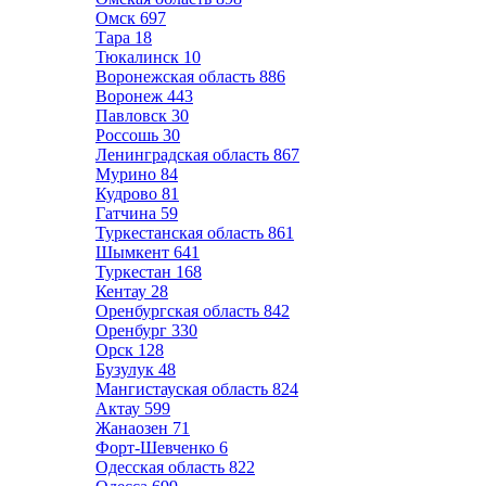
Омск
697
Тара
18
Тюкалинск
10
Воронежская область
886
Воронеж
443
Павловск
30
Россошь
30
Ленинградская область
867
Мурино
84
Кудрово
81
Гатчина
59
Туркестанская область
861
Шымкент
641
Туркестан
168
Кентау
28
Оренбургская область
842
Оренбург
330
Орск
128
Бузулук
48
Мангистауская область
824
Актау
599
Жанаозен
71
Форт-Шевченко
6
Одесская область
822