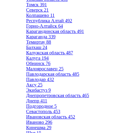
Томск
391
Северск
21
Колпашево
11
Республика Алтай
492
Горно-Алтайск
64
Карагандинская область
491
Караганда
339
Темиртау
88
Балхаш
24
Калужская область
487
Калуга
194
Обнинск
76
Малоярославец
25
Павлодарская область
485
Павлодар
432
Аксу
25
Экибастуз
9
Днепропетровская область
465
Днепр
411
Подгородное
5
Севастополь
453
Ивановская область
452
Иваново
296
Кинешма
29
Шуя
15