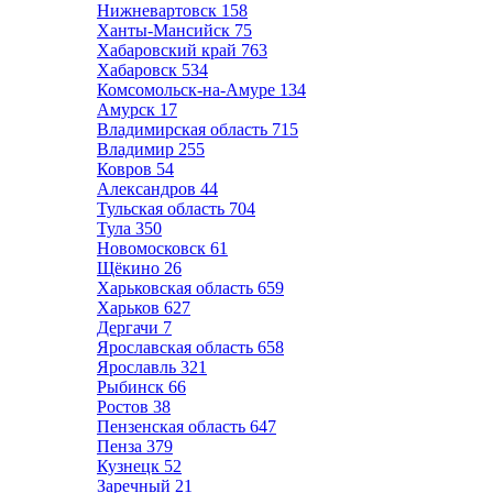
Нижневартовск
158
Ханты-Мансийск
75
Хабаровский край
763
Хабаровск
534
Комсомольск-на-Амуре
134
Амурск
17
Владимирская область
715
Владимир
255
Ковров
54
Александров
44
Тульская область
704
Тула
350
Новомосковск
61
Щёкино
26
Харьковская область
659
Харьков
627
Дергачи
7
Ярославская область
658
Ярославль
321
Рыбинск
66
Ростов
38
Пензенская область
647
Пенза
379
Кузнецк
52
Заречный
21