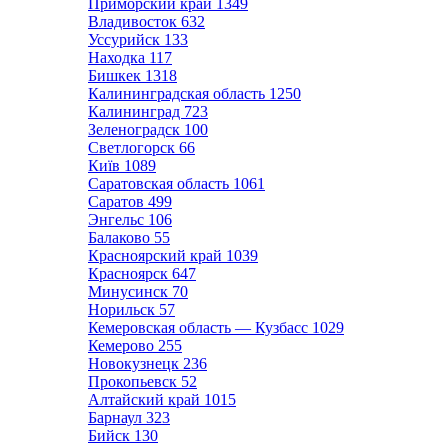
Приморский край
1349
Владивосток
632
Уссурийск
133
Находка
117
Бишкек
1318
Калининградская область
1250
Калининград
723
Зеленоградск
100
Светлогорск
66
Київ
1089
Саратовская область
1061
Саратов
499
Энгельс
106
Балаково
55
Красноярский край
1039
Красноярск
647
Минусинск
70
Норильск
57
Кемеровская область — Кузбасс
1029
Кемерово
255
Новокузнецк
236
Прокопьевск
52
Алтайский край
1015
Барнаул
323
Бийск
130