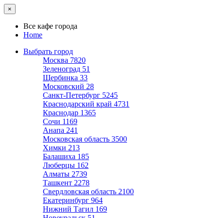
×
Все кафе города
Home
Выбрать город
Москва
7820
Зеленоград
51
Щербинка
33
Московский
28
Санкт-Петербург
5245
Краснодарский край
4731
Краснодар
1365
Сочи
1169
Анапа
241
Московская область
3500
Химки
213
Балашиха
185
Люберцы
162
Алматы
2739
Ташкент
2278
Свердловская область
2100
Екатеринбург
964
Нижний Тагил
169
Новоуральск
51