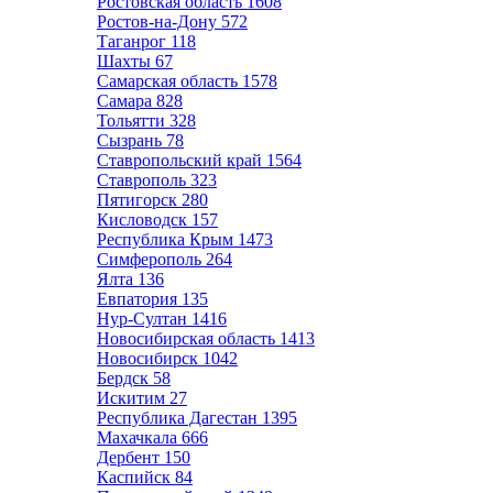
Ростовская область
1608
Ростов-на-Дону
572
Таганрог
118
Шахты
67
Самарская область
1578
Самара
828
Тольятти
328
Сызрань
78
Ставропольский край
1564
Ставрополь
323
Пятигорск
280
Кисловодск
157
Республика Крым
1473
Симферополь
264
Ялта
136
Евпатория
135
Нур-Султан
1416
Новосибирская область
1413
Новосибирск
1042
Бердск
58
Искитим
27
Республика Дагестан
1395
Махачкала
666
Дербент
150
Каспийск
84