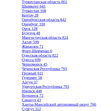
Туркестанская область
861
Шымкент
641
Туркестан
168
Кентау
28
Оренбургская область
842
Оренбург
330
Орск
128
Бузулук
48
Мангистауская область
824
Актау
599
Жанаозен
71
Форт-Шевченко
6
Одесская область
822
Одесса
699
Черноморск
45
Чеченская Республика
793
Грозный
611
Гудермес
58
Аргун
37
Удмуртская Республика
793
Ижевск
448
Воткинск
72
Сарапул
43
Ханты-Мансийский автономный округ
766
Сургут
312