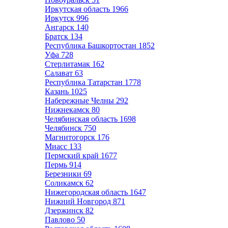
Иркутская область
1966
Иркутск
996
Ангарск
140
Братск
134
Республика Башкортостан
1852
Уфа
728
Стерлитамак
162
Салават
63
Республика Татарстан
1778
Казань
1025
Набережные Челны
292
Нижнекамск
80
Челябинская область
1698
Челябинск
750
Магнитогорск
176
Миасс
133
Пермский край
1677
Пермь
914
Березники
69
Соликамск
62
Нижегородская область
1647
Нижний Новгород
871
Дзержинск
82
Павлово
50