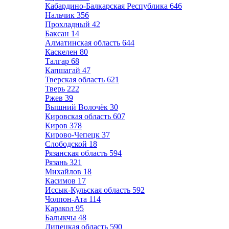
Кабардино-Балкарская Республика
646
Нальчик
356
Прохладный
42
Баксан
14
Алматинская область
644
Каскелен
80
Талгар
68
Капшагай
47
Тверская область
621
Тверь
222
Ржев
39
Вышний Волочёк
30
Кировская область
607
Киров
378
Кирово-Чепецк
37
Слободской
18
Рязанская область
594
Рязань
321
Михайлов
18
Касимов
17
Иссык-Кульская область
592
Чолпон-Ата
114
Каракол
95
Балыкчы
48
Липецкая область
590