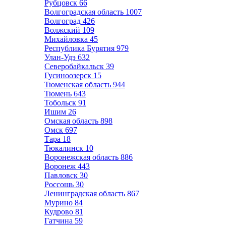
Рубцовск
66
Волгоградская область
1007
Волгоград
426
Волжский
109
Михайловка
45
Республика Бурятия
979
Улан-Удэ
632
Северобайкальск
39
Гусиноозерск
15
Тюменская область
944
Тюмень
643
Тобольск
91
Ишим
26
Омская область
898
Омск
697
Тара
18
Тюкалинск
10
Воронежская область
886
Воронеж
443
Павловск
30
Россошь
30
Ленинградская область
867
Мурино
84
Кудрово
81
Гатчина
59