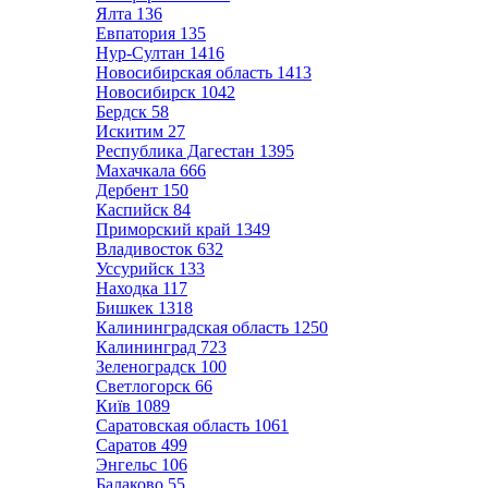
Ялта
136
Евпатория
135
Нур-Султан
1416
Новосибирская область
1413
Новосибирск
1042
Бердск
58
Искитим
27
Республика Дагестан
1395
Махачкала
666
Дербент
150
Каспийск
84
Приморский край
1349
Владивосток
632
Уссурийск
133
Находка
117
Бишкек
1318
Калининградская область
1250
Калининград
723
Зеленоградск
100
Светлогорск
66
Київ
1089
Саратовская область
1061
Саратов
499
Энгельс
106
Балаково
55