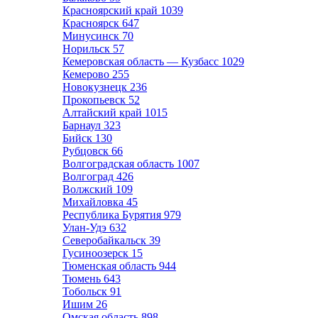
Красноярский край
1039
Красноярск
647
Минусинск
70
Норильск
57
Кемеровская область — Кузбасс
1029
Кемерово
255
Новокузнецк
236
Прокопьевск
52
Алтайский край
1015
Барнаул
323
Бийск
130
Рубцовск
66
Волгоградская область
1007
Волгоград
426
Волжский
109
Михайловка
45
Республика Бурятия
979
Улан-Удэ
632
Северобайкальск
39
Гусиноозерск
15
Тюменская область
944
Тюмень
643
Тобольск
91
Ишим
26
Омская область
898