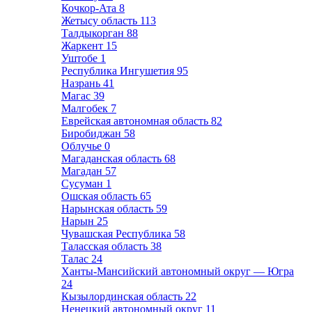
Кочкор-Ата
8
Жетысу область
113
Талдыкорган
88
Жаркент
15
Уштобе
1
Республика Ингушетия
95
Назрань
41
Магас
39
Малгобек
7
Еврейская автономная область
82
Биробиджан
58
Облучье
0
Магаданская область
68
Магадан
57
Сусуман
1
Ошская область
65
Нарынская область
59
Нарын
25
Чувашская Республика
58
Таласская область
38
Талас
24
Ханты-Мансийский автономный округ — Югра
24
Кызылординская область
22
Ненецкий автономный округ
11