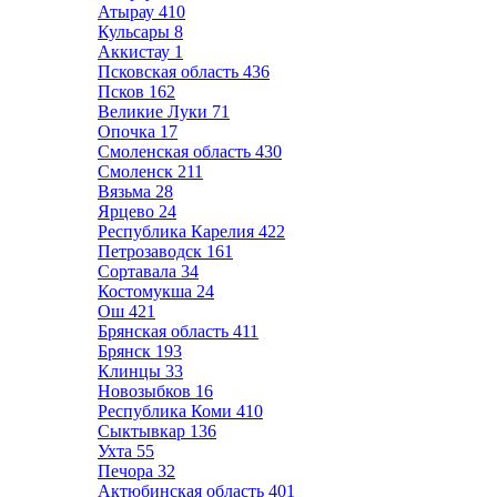
Атырау
410
Кульсары
8
Аккистау
1
Псковская область
436
Псков
162
Великие Луки
71
Опочка
17
Смоленская область
430
Смоленск
211
Вязьма
28
Ярцево
24
Республика Карелия
422
Петрозаводск
161
Сортавала
34
Костомукша
24
Ош
421
Брянская область
411
Брянск
193
Клинцы
33
Новозыбков
16
Республика Коми
410
Сыктывкар
136
Ухта
55
Печора
32
Актюбинская область
401