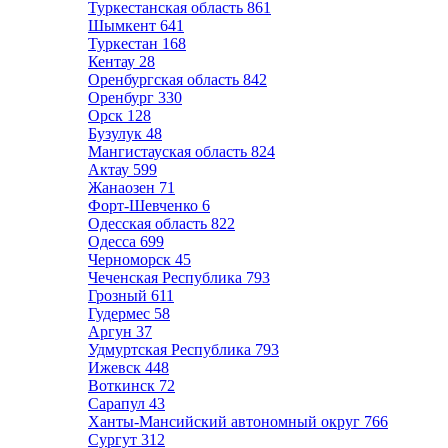
Туркестанская область
861
Шымкент
641
Туркестан
168
Кентау
28
Оренбургская область
842
Оренбург
330
Орск
128
Бузулук
48
Мангистауская область
824
Актау
599
Жанаозен
71
Форт-Шевченко
6
Одесская область
822
Одесса
699
Черноморск
45
Чеченская Республика
793
Грозный
611
Гудермес
58
Аргун
37
Удмуртская Республика
793
Ижевск
448
Воткинск
72
Сарапул
43
Ханты-Мансийский автономный округ
766
Сургут
312