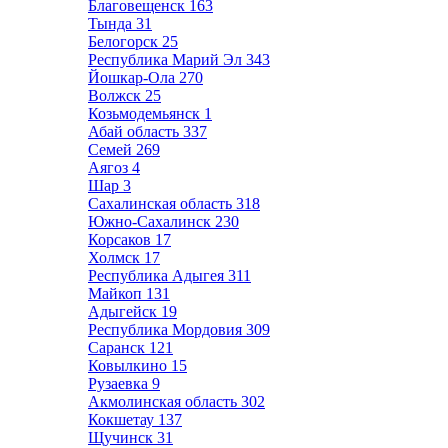
Благовещенск
163
Тында
31
Белогорск
25
Республика Марий Эл
343
Йошкар-Ола
270
Волжск
25
Козьмодемьянск
1
Абай область
337
Семей
269
Аягоз
4
Шар
3
Сахалинская область
318
Южно-Сахалинск
230
Корсаков
17
Холмск
17
Республика Адыгея
311
Майкоп
131
Адыгейск
19
Республика Мордовия
309
Саранск
121
Ковылкино
15
Рузаевка
9
Акмолинская область
302
Кокшетау
137
Щучинск
31