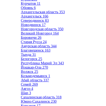
Курчатов
11
Обоянь
6
Архангельская область
353
Архангельск
166
Северодвинск
83
Новодвинск
17
Новгородская область
350
Великий Новгород
164
Боровичи
26
Старая Русса
24
Амурская область
344
Благовещенск
163
Тында
31
Белогорск
25
Республика Марий Эл
343
Йошкар-Ола
270
Волжск
25
Козьмодемьянск
1
Абай область
337
Семей
269
Аягоз
4
Шар
3
Сахалинская область
318
Южно-Сахалинск
230
Корсаков
17