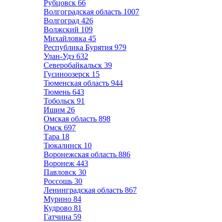
Рубцовск
66
Волгоградская область
1007
Волгоград
426
Волжский
109
Михайловка
45
Республика Бурятия
979
Улан-Удэ
632
Северобайкальск
39
Гусиноозерск
15
Тюменская область
944
Тюмень
643
Тобольск
91
Ишим
26
Омская область
898
Омск
697
Тара
18
Тюкалинск
10
Воронежская область
886
Воронеж
443
Павловск
30
Россошь
30
Ленинградская область
867
Мурино
84
Кудрово
81
Гатчина
59