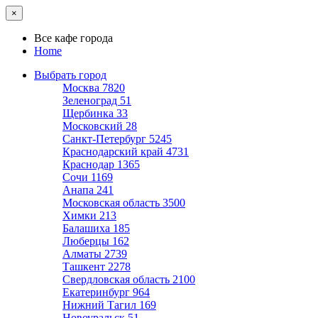
×
Все кафе города
Home
Выбрать город
Москва
7820
Зеленоград
51
Щербинка
33
Московский
28
Санкт-Петербург
5245
Краснодарский край
4731
Краснодар
1365
Сочи
1169
Анапа
241
Московская область
3500
Химки
213
Балашиха
185
Люберцы
162
Алматы
2739
Ташкент
2278
Свердловская область
2100
Екатеринбург
964
Нижний Тагил
169
Новоуральск
51