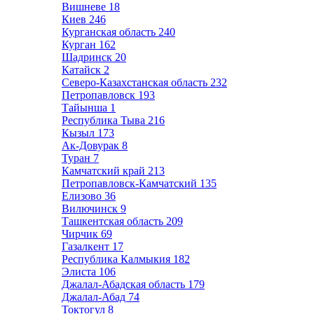
Вишневе
18
Киев
246
Курганская область
240
Курган
162
Шадринск
20
Катайск
2
Северо-Казахстанская область
232
Петропавловск
193
Тайынша
1
Республика Тыва
216
Кызыл
173
Ак-Довурак
8
Туран
7
Камчатский край
213
Петропавловск-Камчатский
135
Елизово
36
Вилючинск
9
Ташкентская область
209
Чирчик
69
Газалкент
17
Республика Калмыкия
182
Элиста
106
Джалал-Абадская область
179
Джалал-Абад
74
Токтогул
8