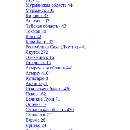
Мурманская область
444
Мурманск
205
Кировск
33
Апатиты
33
Чуйская область
443
Токмок
70
Кант
42
Кара-Балта
32
Республика Саха (Якутия)
441
Якутск
272
Олёкминск
16
Покровск
15
Атырауская область
441
Атырау
410
Кульсары
8
Аккистау
1
Псковская область
436
Псков
162
Великие Луки
71
Опочка
17
Смоленская область
430
Смоленск
211
Вязьма
28
Ярцево
24