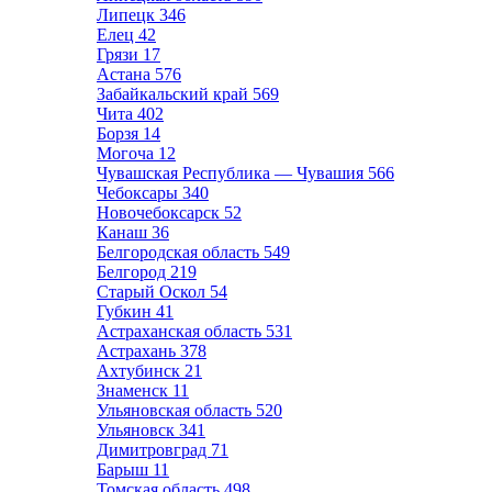
Липецк
346
Елец
42
Грязи
17
Астана
576
Забайкальский край
569
Чита
402
Борзя
14
Могоча
12
Чувашская Республика — Чувашия
566
Чебоксары
340
Новочебоксарск
52
Канаш
36
Белгородская область
549
Белгород
219
Старый Оскол
54
Губкин
41
Астраханская область
531
Астрахань
378
Ахтубинск
21
Знаменск
11
Ульяновская область
520
Ульяновск
341
Димитровград
71
Барыш
11
Томская область
498