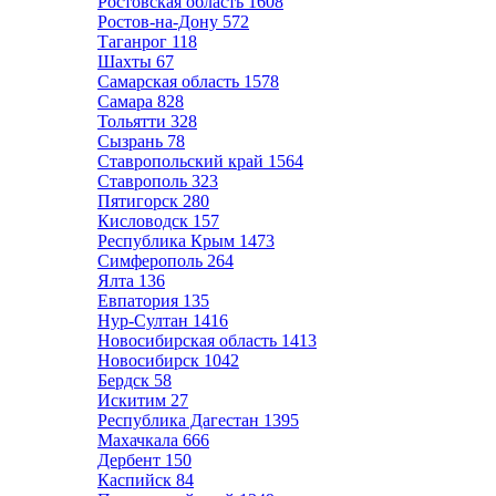
Ростовская область
1608
Ростов-на-Дону
572
Таганрог
118
Шахты
67
Самарская область
1578
Самара
828
Тольятти
328
Сызрань
78
Ставропольский край
1564
Ставрополь
323
Пятигорск
280
Кисловодск
157
Республика Крым
1473
Симферополь
264
Ялта
136
Евпатория
135
Нур-Султан
1416
Новосибирская область
1413
Новосибирск
1042
Бердск
58
Искитим
27
Республика Дагестан
1395
Махачкала
666
Дербент
150
Каспийск
84