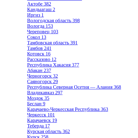
Актобе
382
Кандыагаш
2
Иргиз
1
Вологодская область
398
Вологда
153
Череповец
103
Сокол
13
Тамбовская область
391
Тамбов
241
Котовск
16
Рассказово
12
Республика Хакасия
377
Абакан
237
Черногорск
32
Саяногорск
29
Республика Северная Осетия — Алания
368
Владикавказ
297
Моздок
35
Беслан
9
Карачаево-Черкесская Республика
363
Черкесск
101
Карачаевск
19
Теберда
17
Курская область
362
Курск
258