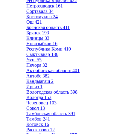
Республика Карелия
422
Петрозаводск
161
Сортавала
34
Костомукша
24
Ош
421
Брянская область
411
Брянск
193
Клинцы
33
Новозыбков
16
Республика Коми
410
Сыктывкар
136
Ухта
55
Печора
32
Актюбинская область
401
Актобе
382
Кандыагаш
2
Иргиз
1
Вологодская область
398
Вологда
153
Череповец
103
Сокол
13
Тамбовская область
391
Тамбов
241
Котовск
16
Рассказово
12