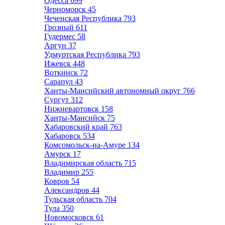
Одесса
699
Черноморск
45
Чеченская Республика
793
Грозный
611
Гудермес
58
Аргун
37
Удмуртская Республика
793
Ижевск
448
Воткинск
72
Сарапул
43
Ханты-Мансийский автономный округ
766
Сургут
312
Нижневартовск
158
Ханты-Мансийск
75
Хабаровский край
763
Хабаровск
534
Комсомольск-на-Амуре
134
Амурск
17
Владимирская область
715
Владимир
255
Ковров
54
Александров
44
Тульская область
704
Тула
350
Новомосковск
61