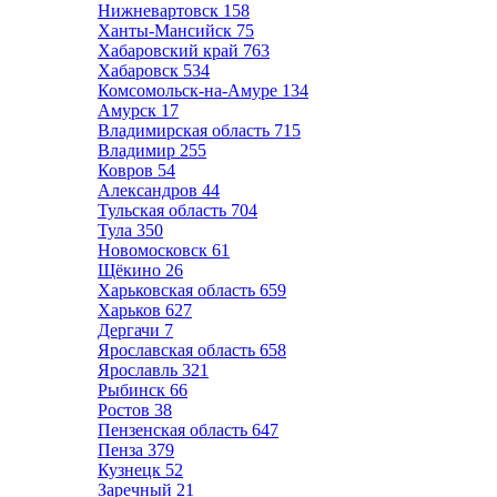
Нижневартовск
158
Ханты-Мансийск
75
Хабаровский край
763
Хабаровск
534
Комсомольск-на-Амуре
134
Амурск
17
Владимирская область
715
Владимир
255
Ковров
54
Александров
44
Тульская область
704
Тула
350
Новомосковск
61
Щёкино
26
Харьковская область
659
Харьков
627
Дергачи
7
Ярославская область
658
Ярославль
321
Рыбинск
66
Ростов
38
Пензенская область
647
Пенза
379
Кузнецк
52
Заречный
21