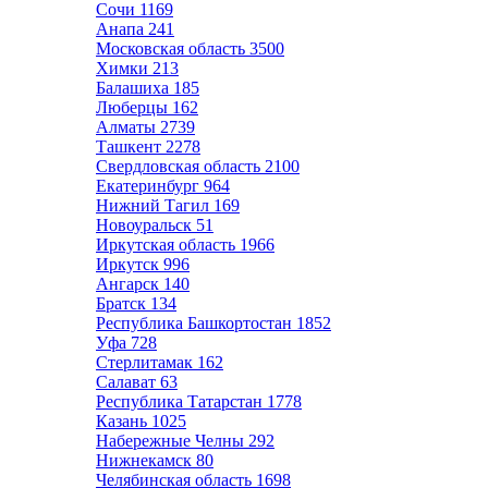
Сочи
1169
Анапа
241
Московская область
3500
Химки
213
Балашиха
185
Люберцы
162
Алматы
2739
Ташкент
2278
Свердловская область
2100
Екатеринбург
964
Нижний Тагил
169
Новоуральск
51
Иркутская область
1966
Иркутск
996
Ангарск
140
Братск
134
Республика Башкортостан
1852
Уфа
728
Стерлитамак
162
Салават
63
Республика Татарстан
1778
Казань
1025
Набережные Челны
292
Нижнекамск
80
Челябинская область
1698