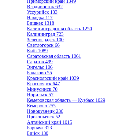
Приморский край
1349
Владивосток
632
Уссурийск
133
Находка
117
Бишкек
1318
Калининградская область
1250
Калининград
723
Зеленоградск
100
Светлогорск
66
Київ
1089
Саратовская область
1061
Саратов
499
Энгельс
106
Балаково
55
Красноярский край
1039
Красноярск
647
Минусинск
70
Норильск
57
Кемеровская область — Кузбасс
1029
Кемерово
255
Новокузнецк
236
Прокопьевск
52
Алтайский край
1015
Барнаул
323
Бийск
130