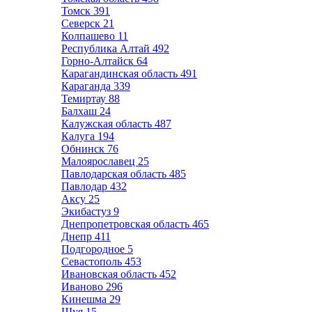
Томск
391
Северск
21
Колпашево
11
Республика Алтай
492
Горно-Алтайск
64
Карагандинская область
491
Караганда
339
Темиртау
88
Балхаш
24
Калужская область
487
Калуга
194
Обнинск
76
Малоярославец
25
Павлодарская область
485
Павлодар
432
Аксу
25
Экибастуз
9
Днепропетровская область
465
Днепр
411
Подгородное
5
Севастополь
453
Ивановская область
452
Иваново
296
Кинешма
29
Шуя
15