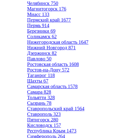
Челябинск
750
Магнитогорск
176
Миасс
133
Пермский край
1677
Пермь
914
Березники
69
Соликамск
62
Нижегородская область
1647
Нижний Новгород
871
Дзержинск
82
Павлово
50
Ростовская область
1608
Ростов-на-Дону
572
Таганрог
118
Шахты
67
Самарская область
1578
Самара
828
Тольятти
328
Сызрань
78
Ставропольский край
1564
Ставрополь
323
Пятигорск
280
Кисловодск
157
Республика Крым
1473
Симферополь
264