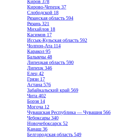
Киров
378
Кирово-Чепецк
37
Слободской
18
Рязанская область
594
Рязань
321
Михайлов
18
Касимов
17
Иссык-Кульская область
592
Чолпон-Ата
114
Каракол
95
Балыкчы
48
Липецкая область
590
Липецк
346
Елец
42
Грязи
17
Астана
576
Забайкальский край
569
Чита
402
Борзя
14
Могоча
12
Чувашская Республика — Чувашия
566
Чебоксары
340
Новочебоксарск
52
Канаш
36
Белгородская область
549