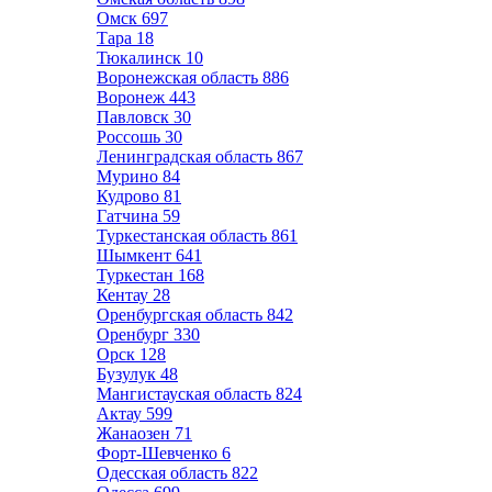
Омск
697
Тара
18
Тюкалинск
10
Воронежская область
886
Воронеж
443
Павловск
30
Россошь
30
Ленинградская область
867
Мурино
84
Кудрово
81
Гатчина
59
Туркестанская область
861
Шымкент
641
Туркестан
168
Кентау
28
Оренбургская область
842
Оренбург
330
Орск
128
Бузулук
48
Мангистауская область
824
Актау
599
Жанаозен
71
Форт-Шевченко
6
Одесская область
822