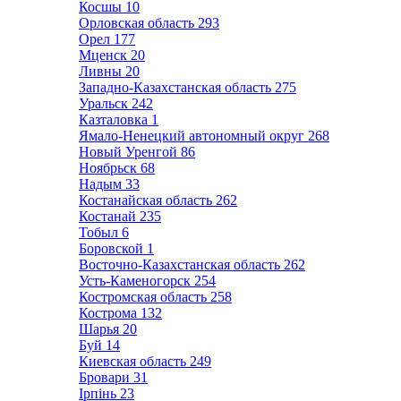
Косшы
10
Орловская область
293
Орел
177
Мценск
20
Ливны
20
Западно-Казахстанская область
275
Уральск
242
Казталовка
1
Ямало-Ненецкий автономный округ
268
Новый Уренгой
86
Ноябрьск
68
Надым
33
Костанайская область
262
Костанай
235
Тобыл
6
Боровской
1
Восточно-Казахстанская область
262
Усть-Каменогорск
254
Костромская область
258
Кострома
132
Шарья
20
Буй
14
Киевская область
249
Бровари
31
Ірпінь
23