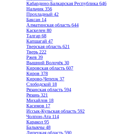
Кабардино-Балкарская Республика
646
Нальчик
356
Прохладный
42
Баксан
14
Алматинская область
644
Каскелен
80
Талгар
68
Капшагай
47
Тверская область
621
Тверь
222
Ржев
39
Вышний Волочёк
30
Кировская область
607
Киров
378
Кирово-Чепецк
37
Слободской
18
Рязанская область
594
Рязань
321
Михайлов
18
Касимов
17
Иссык-Кульская область
592
Чолпон-Ата
114
Каракол
95
Балыкчы
48
Липецкая область
590