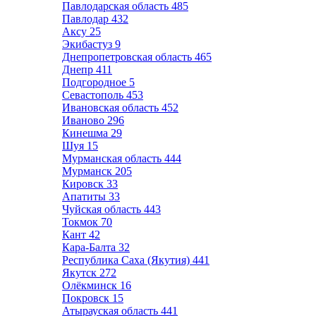
Павлодарская область
485
Павлодар
432
Аксу
25
Экибастуз
9
Днепропетровская область
465
Днепр
411
Подгородное
5
Севастополь
453
Ивановская область
452
Иваново
296
Кинешма
29
Шуя
15
Мурманская область
444
Мурманск
205
Кировск
33
Апатиты
33
Чуйская область
443
Токмок
70
Кант
42
Кара-Балта
32
Республика Саха (Якутия)
441
Якутск
272
Олёкминск
16
Покровск
15
Атырауская область
441