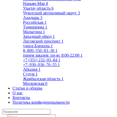
Нарьян-Мар
8
Улытау область
6
Чукотский автономный округ
3
Анадырь
3
Российская
1
Тимирязева
1
Малыгина
1
Западный обход
1
Лиговский проспект
1
улица Блюхера
1
8‒800‒550‒83‒30
1
прием заказов: пн-вс 8:00-22:00
1
+7 (351) 232‒93‒84
1
+7‒930‒036‒76‒55
1
Абхазия
1
Сухум
1
Жамбылская область
1
Московская
0
Статьи и обзоры
О нас
Контакты
Политика конфиденциальности