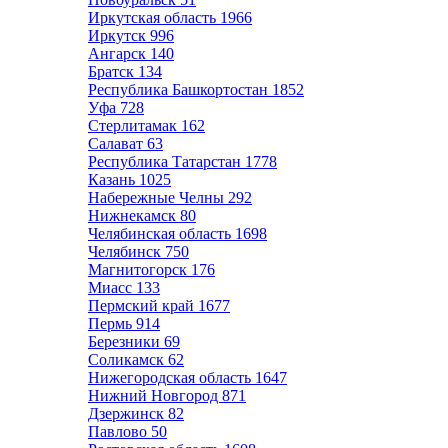
Иркутская область
1966
Иркутск
996
Ангарск
140
Братск
134
Республика Башкортостан
1852
Уфа
728
Стерлитамак
162
Салават
63
Республика Татарстан
1778
Казань
1025
Набережные Челны
292
Нижнекамск
80
Челябинская область
1698
Челябинск
750
Магнитогорск
176
Миасс
133
Пермский край
1677
Пермь
914
Березники
69
Соликамск
62
Нижегородская область
1647
Нижний Новгород
871
Дзержинск
82
Павлово
50