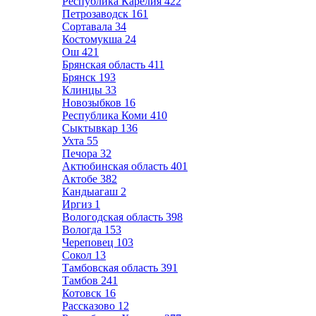
Республика Карелия
422
Петрозаводск
161
Сортавала
34
Костомукша
24
Ош
421
Брянская область
411
Брянск
193
Клинцы
33
Новозыбков
16
Республика Коми
410
Сыктывкар
136
Ухта
55
Печора
32
Актюбинская область
401
Актобе
382
Кандыагаш
2
Иргиз
1
Вологодская область
398
Вологда
153
Череповец
103
Сокол
13
Тамбовская область
391
Тамбов
241
Котовск
16
Рассказово
12