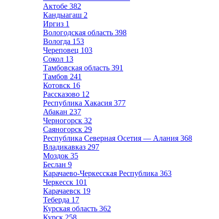
Актобе
382
Кандыагаш
2
Иргиз
1
Вологодская область
398
Вологда
153
Череповец
103
Сокол
13
Тамбовская область
391
Тамбов
241
Котовск
16
Рассказово
12
Республика Хакасия
377
Абакан
237
Черногорск
32
Саяногорск
29
Республика Северная Осетия — Алания
368
Владикавказ
297
Моздок
35
Беслан
9
Карачаево-Черкесская Республика
363
Черкесск
101
Карачаевск
19
Теберда
17
Курская область
362
Курск
258