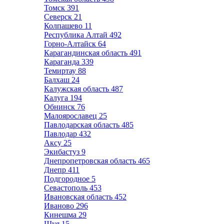
Томск
391
Северск
21
Колпашево
11
Республика Алтай
492
Горно-Алтайск
64
Карагандинская область
491
Караганда
339
Темиртау
88
Балхаш
24
Калужская область
487
Калуга
194
Обнинск
76
Малоярославец
25
Павлодарская область
485
Павлодар
432
Аксу
25
Экибастуз
9
Днепропетровская область
465
Днепр
411
Подгородное
5
Севастополь
453
Ивановская область
452
Иваново
296
Кинешма
29
Шуя
15