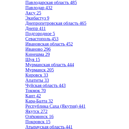
Павлодарская область
485
Павлодар
432
Аксу
25
Экибастуз
9
Днепропетровская область
465
Днепр
411
Подгородное
5
Севастополь
453
Ивановская область
452
Иваново
296
Кинешма
29
Шуя
15
Мурманская область
444
Мурманск
205
Кировск
33
Апатиты
33
Чуйская область
443
Токмок
70
Кант
42
Кара-Балта
32
Республика Саха (Якутия)
441
Якутск
272
Олёкминск
16
Покровск
15
Атырауская область
441