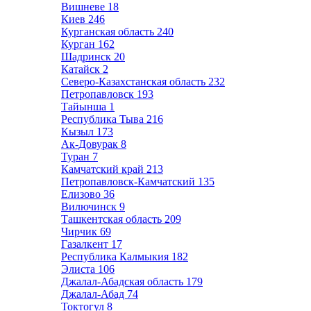
Вишневе
18
Киев
246
Курганская область
240
Курган
162
Шадринск
20
Катайск
2
Северо-Казахстанская область
232
Петропавловск
193
Тайынша
1
Республика Тыва
216
Кызыл
173
Ак-Довурак
8
Туран
7
Камчатский край
213
Петропавловск-Камчатский
135
Елизово
36
Вилючинск
9
Ташкентская область
209
Чирчик
69
Газалкент
17
Республика Калмыкия
182
Элиста
106
Джалал-Абадская область
179
Джалал-Абад
74
Токтогул
8