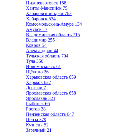
Нижневартовск
158
Ханты-Мансийск
75
Хабаровский край
763
Хабаровск
534
Комсомольск-на-Амуре
134
Амурск
17
Владимирская область
715
Владимир
255
Ковров
54
Александров
44
Тульская область
704
Тула
350
Новомосковск
61
Щёкино
26
Харьковская область
659
Харьков
627
Дергачи
7
Ярославская область
658
Ярославль
321
Рыбинск
66
Ростов
38
Пензенская область
647
Пенза
379
Кузнецк
52
Заречный
21