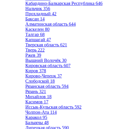
Кабардино-Балкарская Республика
646
Нальчик
356
Прохладный
42
Баксан
14
Алматинская область
644
Каскелен
80
Талгар
68
Капшагай
47
Тверская область
621
Тверь
222
Ржев
39
Вышний Волочёк
30
Кировская область
607
Киров
378
Кирово-Чепецк
37
Слободской
18
Рязанская область
594
Рязань
321
Михайлов
18
Касимов
17
Иссык-Кульская область
592
Чолпон-Ата
114
Каракол
95
Балыкчы
48
Липецкая область
590