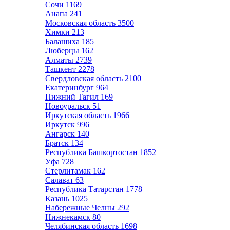
Сочи
1169
Анапа
241
Московская область
3500
Химки
213
Балашиха
185
Люберцы
162
Алматы
2739
Ташкент
2278
Свердловская область
2100
Екатеринбург
964
Нижний Тагил
169
Новоуральск
51
Иркутская область
1966
Иркутск
996
Ангарск
140
Братск
134
Республика Башкортостан
1852
Уфа
728
Стерлитамак
162
Салават
63
Республика Татарстан
1778
Казань
1025
Набережные Челны
292
Нижнекамск
80
Челябинская область
1698