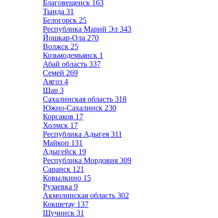
Благовещенск
163
Тында
31
Белогорск
25
Республика Марий Эл
343
Йошкар-Ола
270
Волжск
25
Козьмодемьянск
1
Абай область
337
Семей
269
Аягоз
4
Шар
3
Сахалинская область
318
Южно-Сахалинск
230
Корсаков
17
Холмск
17
Республика Адыгея
311
Майкоп
131
Адыгейск
19
Республика Мордовия
309
Саранск
121
Ковылкино
15
Рузаевка
9
Акмолинская область
302
Кокшетау
137
Щучинск
31