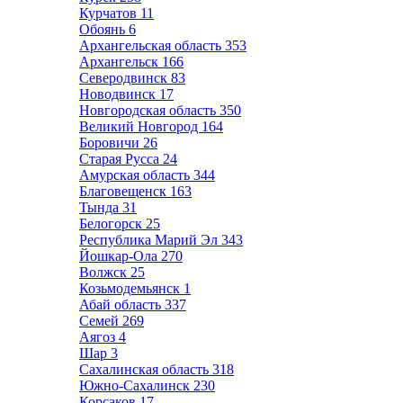
Курчатов
11
Обоянь
6
Архангельская область
353
Архангельск
166
Северодвинск
83
Новодвинск
17
Новгородская область
350
Великий Новгород
164
Боровичи
26
Старая Русса
24
Амурская область
344
Благовещенск
163
Тында
31
Белогорск
25
Республика Марий Эл
343
Йошкар-Ола
270
Волжск
25
Козьмодемьянск
1
Абай область
337
Семей
269
Аягоз
4
Шар
3
Сахалинская область
318
Южно-Сахалинск
230
Корсаков
17