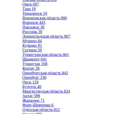
Омск
697
Тара
18
Тюкалинск
10
Воронежская область
886
Воронеж
443
Павловск
30
Россошь
30
Ленинградская область
867
Мурино
84
Кудрово
81
Гатчина
59
Туркестанская область
861
Шымкент
641
Туркестан
168
Кентау
28
Оренбургская область
842
Оренбург
330
Орск
128
Бузулук
48
Мангистауская область
824
Актау
599
Жанаозен
71
Форт-Шевченко
6
Одесская область
822