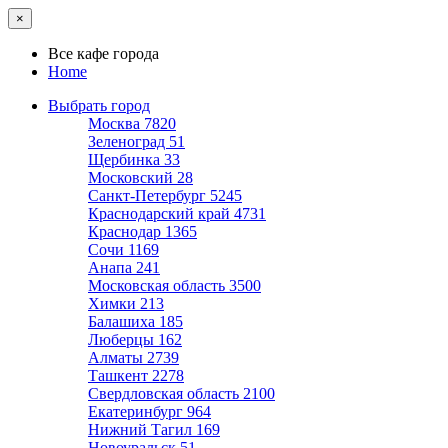
×
Все кафе города
Home
Выбрать город
Москва
7820
Зеленоград
51
Щербинка
33
Московский
28
Санкт-Петербург
5245
Краснодарский край
4731
Краснодар
1365
Сочи
1169
Анапа
241
Московская область
3500
Химки
213
Балашиха
185
Люберцы
162
Алматы
2739
Ташкент
2278
Свердловская область
2100
Екатеринбург
964
Нижний Тагил
169
Новоуральск
51