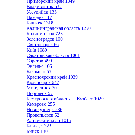
Приморский край
1349
Владивосток
632
Уссурийск
133
Находка
117
Бишкек
1318
Калининградская область
1250
Калининград
723
Зеленоградск
100
Светлогорск
66
Київ
1089
Саратовская область
1061
Саратов
499
Энгельс
106
Балаково
55
Красноярский край
1039
Красноярск
647
Минусинск
70
Норильск
57
Кемеровская область — Кузбасс
1029
Кемерово
255
Новокузнецк
236
Прокопьевск
52
Алтайский край
1015
Барнаул
323
Бийск
130