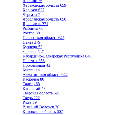
Щёкино
26
Харьковская область
659
Харьков
627
Дергачи
7
Ярославская область
658
Ярославль
321
Рыбинск
66
Ростов
38
Пензенская область
647
Пенза
379
Кузнецк
52
Заречный
21
Кабардино-Балкарская Республика
646
Нальчик
356
Прохладный
42
Баксан
14
Алматинская область
644
Каскелен
80
Талгар
68
Капшагай
47
Тверская область
621
Тверь
222
Ржев
39
Вышний Волочёк
30
Кировская область
607