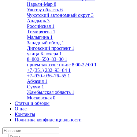
Нарьян-Мар
8
Улытау область
6
Чукотский автономный округ
3
Анадырь
3
Российская
1
Тимирязева
1
Малыгина
1
Западный обход
1
Лиговский проспект
1
улица Блюхера
1
8‒800‒550‒83‒30
1
прием заказов: пн-вс 8:00-22:00
1
+7 (351) 232‒93‒84
1
+7‒930‒036‒76‒55
1
Абхазия
1
Сухум
1
Жамбылская область
1
Московская
0
Статьи и обзоры
О нас
Контакты
Политика конфиденциальности