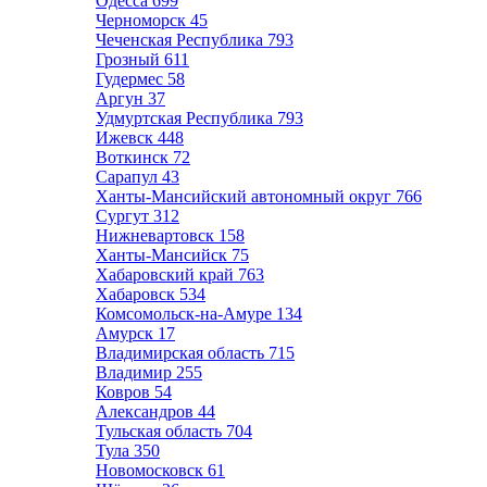
Одесса
699
Черноморск
45
Чеченская Республика
793
Грозный
611
Гудермес
58
Аргун
37
Удмуртская Республика
793
Ижевск
448
Воткинск
72
Сарапул
43
Ханты-Мансийский автономный округ
766
Сургут
312
Нижневартовск
158
Ханты-Мансийск
75
Хабаровский край
763
Хабаровск
534
Комсомольск-на-Амуре
134
Амурск
17
Владимирская область
715
Владимир
255
Ковров
54
Александров
44
Тульская область
704
Тула
350
Новомосковск
61