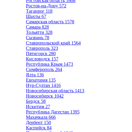
Ростовская область
1608
Ростов-на-Дону
572
Таганрог
118
Шахты
67
Самарская область
1578
Самара
828
Тольятти
328
Сызрань
78
Ставропольский край
1564
Ставрополь
323
Пятигорск
280
Кисловодск
157
Республика Крым
1473
Симферополь
264
Ялта
136
Евпатория
135
Нур-Султан
1416
Новосибирская область
1413
Новосибирск
1042
Бердск
58
Искитим
27
Республика Дагестан
1395
Махачкала
666
Дербент
150
Каспийск
84