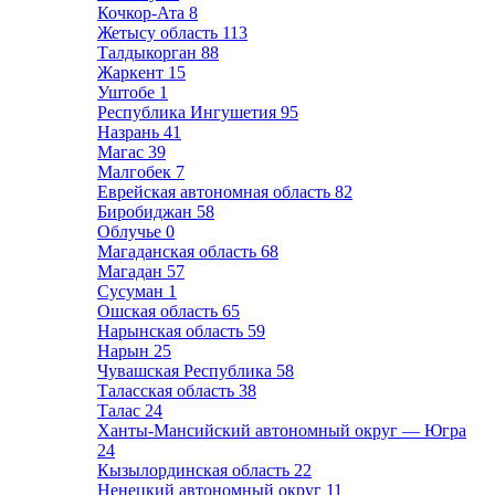
Кочкор-Ата
8
Жетысу область
113
Талдыкорган
88
Жаркент
15
Уштобе
1
Республика Ингушетия
95
Назрань
41
Магас
39
Малгобек
7
Еврейская автономная область
82
Биробиджан
58
Облучье
0
Магаданская область
68
Магадан
57
Сусуман
1
Ошская область
65
Нарынская область
59
Нарын
25
Чувашская Республика
58
Таласская область
38
Талас
24
Ханты-Мансийский автономный округ — Югра
24
Кызылординская область
22
Ненецкий автономный округ
11