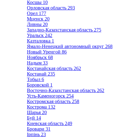
Косшы
10
Орловская область
293
Орел
177
Мценск
20
Ливны
20
Западно-Казахстанская область
275
Уральск
242
Казталовка
1
Ямало-Ненецкий автономный округ
268
Новый Уренгой
86
Ноябрьск
68
Надым
33
Костанайская область
262
Костанай
235
Тобыл
6
Боровской
1
Восточно-Казахстанская область
262
Усть-Каменогорск
254
Костромская область
258
Кострома
132
Шарья
20
Буй
14
Киевская область
249
Бровари
31
Ірпінь
23