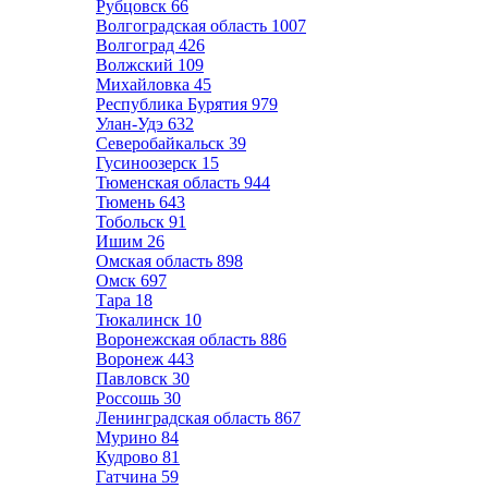
Рубцовск
66
Волгоградская область
1007
Волгоград
426
Волжский
109
Михайловка
45
Республика Бурятия
979
Улан-Удэ
632
Северобайкальск
39
Гусиноозерск
15
Тюменская область
944
Тюмень
643
Тобольск
91
Ишим
26
Омская область
898
Омск
697
Тара
18
Тюкалинск
10
Воронежская область
886
Воронеж
443
Павловск
30
Россошь
30
Ленинградская область
867
Мурино
84
Кудрово
81
Гатчина
59