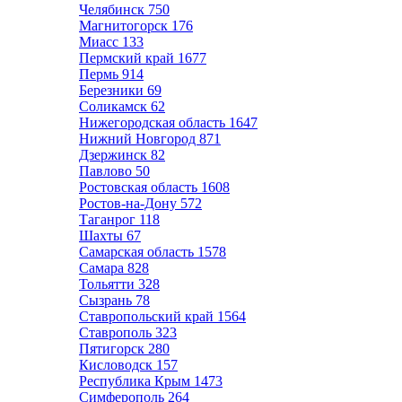
Челябинск
750
Магнитогорск
176
Миасс
133
Пермский край
1677
Пермь
914
Березники
69
Соликамск
62
Нижегородская область
1647
Нижний Новгород
871
Дзержинск
82
Павлово
50
Ростовская область
1608
Ростов-на-Дону
572
Таганрог
118
Шахты
67
Самарская область
1578
Самара
828
Тольятти
328
Сызрань
78
Ставропольский край
1564
Ставрополь
323
Пятигорск
280
Кисловодск
157
Республика Крым
1473
Симферополь
264