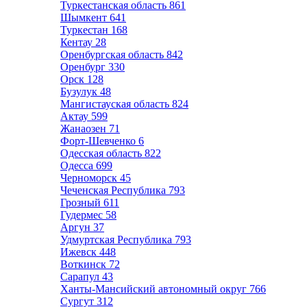
Туркестанская область
861
Шымкент
641
Туркестан
168
Кентау
28
Оренбургская область
842
Оренбург
330
Орск
128
Бузулук
48
Мангистауская область
824
Актау
599
Жанаозен
71
Форт-Шевченко
6
Одесская область
822
Одесса
699
Черноморск
45
Чеченская Республика
793
Грозный
611
Гудермес
58
Аргун
37
Удмуртская Республика
793
Ижевск
448
Воткинск
72
Сарапул
43
Ханты-Мансийский автономный округ
766
Сургут
312