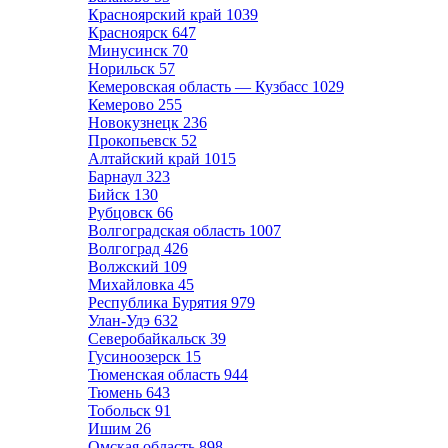
Красноярский край
1039
Красноярск
647
Минусинск
70
Норильск
57
Кемеровская область — Кузбасс
1029
Кемерово
255
Новокузнецк
236
Прокопьевск
52
Алтайский край
1015
Барнаул
323
Бийск
130
Рубцовск
66
Волгоградская область
1007
Волгоград
426
Волжский
109
Михайловка
45
Республика Бурятия
979
Улан-Удэ
632
Северобайкальск
39
Гусиноозерск
15
Тюменская область
944
Тюмень
643
Тобольск
91
Ишим
26
Омская область
898