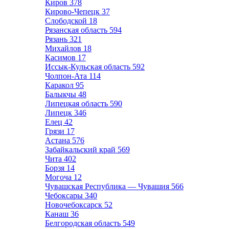
Киров
378
Кирово-Чепецк
37
Слободской
18
Рязанская область
594
Рязань
321
Михайлов
18
Касимов
17
Иссык-Кульская область
592
Чолпон-Ата
114
Каракол
95
Балыкчы
48
Липецкая область
590
Липецк
346
Елец
42
Грязи
17
Астана
576
Забайкальский край
569
Чита
402
Борзя
14
Могоча
12
Чувашская Республика — Чувашия
566
Чебоксары
340
Новочебоксарск
52
Канаш
36
Белгородская область
549