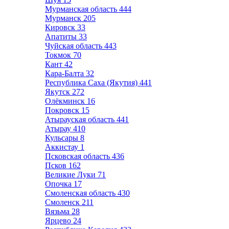
Мурманская область
444
Мурманск
205
Кировск
33
Апатиты
33
Чуйская область
443
Токмок
70
Кант
42
Кара-Балта
32
Республика Саха (Якутия)
441
Якутск
272
Олёкминск
16
Покровск
15
Атырауская область
441
Атырау
410
Кульсары
8
Аккистау
1
Псковская область
436
Псков
162
Великие Луки
71
Опочка
17
Смоленская область
430
Смоленск
211
Вязьма
28
Ярцево
24