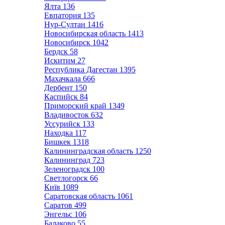
Ялта
136
Евпатория
135
Нур-Султан
1416
Новосибирская область
1413
Новосибирск
1042
Бердск
58
Искитим
27
Республика Дагестан
1395
Махачкала
666
Дербент
150
Каспийск
84
Приморский край
1349
Владивосток
632
Уссурийск
133
Находка
117
Бишкек
1318
Калининградская область
1250
Калининград
723
Зеленоградск
100
Светлогорск
66
Київ
1089
Саратовская область
1061
Саратов
499
Энгельс
106
Балаково
55