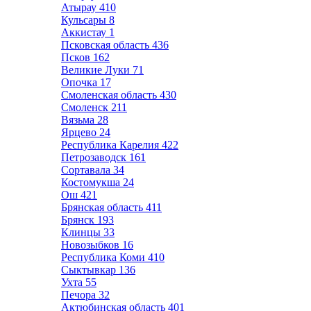
Атырау
410
Кульсары
8
Аккистау
1
Псковская область
436
Псков
162
Великие Луки
71
Опочка
17
Смоленская область
430
Смоленск
211
Вязьма
28
Ярцево
24
Республика Карелия
422
Петрозаводск
161
Сортавала
34
Костомукша
24
Ош
421
Брянская область
411
Брянск
193
Клинцы
33
Новозыбков
16
Республика Коми
410
Сыктывкар
136
Ухта
55
Печора
32
Актюбинская область
401