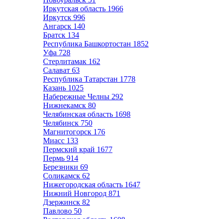
Иркутская область
1966
Иркутск
996
Ангарск
140
Братск
134
Республика Башкортостан
1852
Уфа
728
Стерлитамак
162
Салават
63
Республика Татарстан
1778
Казань
1025
Набережные Челны
292
Нижнекамск
80
Челябинская область
1698
Челябинск
750
Магнитогорск
176
Миасс
133
Пермский край
1677
Пермь
914
Березники
69
Соликамск
62
Нижегородская область
1647
Нижний Новгород
871
Дзержинск
82
Павлово
50