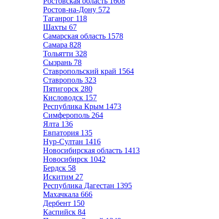
Ростовская область
1608
Ростов-на-Дону
572
Таганрог
118
Шахты
67
Самарская область
1578
Самара
828
Тольятти
328
Сызрань
78
Ставропольский край
1564
Ставрополь
323
Пятигорск
280
Кисловодск
157
Республика Крым
1473
Симферополь
264
Ялта
136
Евпатория
135
Нур-Султан
1416
Новосибирская область
1413
Новосибирск
1042
Бердск
58
Искитим
27
Республика Дагестан
1395
Махачкала
666
Дербент
150
Каспийск
84