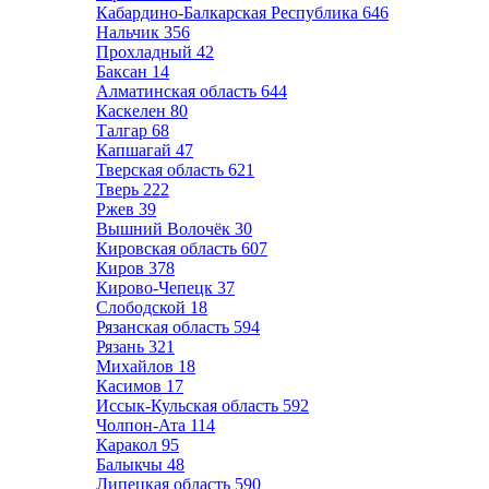
Кабардино-Балкарская Республика
646
Нальчик
356
Прохладный
42
Баксан
14
Алматинская область
644
Каскелен
80
Талгар
68
Капшагай
47
Тверская область
621
Тверь
222
Ржев
39
Вышний Волочёк
30
Кировская область
607
Киров
378
Кирово-Чепецк
37
Слободской
18
Рязанская область
594
Рязань
321
Михайлов
18
Касимов
17
Иссык-Кульская область
592
Чолпон-Ата
114
Каракол
95
Балыкчы
48
Липецкая область
590