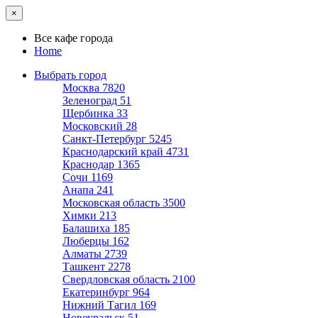
×
Все кафе города
Home
Выбрать город
Москва
7820
Зеленоград
51
Щербинка
33
Московский
28
Санкт-Петербург
5245
Краснодарский край
4731
Краснодар
1365
Сочи
1169
Анапа
241
Московская область
3500
Химки
213
Балашиха
185
Люберцы
162
Алматы
2739
Ташкент
2278
Свердловская область
2100
Екатеринбург
964
Нижний Тагил
169
Новоуральск
51