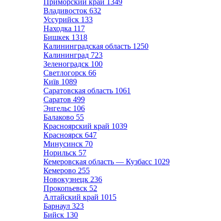
Приморский край
1349
Владивосток
632
Уссурийск
133
Находка
117
Бишкек
1318
Калининградская область
1250
Калининград
723
Зеленоградск
100
Светлогорск
66
Київ
1089
Саратовская область
1061
Саратов
499
Энгельс
106
Балаково
55
Красноярский край
1039
Красноярск
647
Минусинск
70
Норильск
57
Кемеровская область — Кузбасс
1029
Кемерово
255
Новокузнецк
236
Прокопьевск
52
Алтайский край
1015
Барнаул
323
Бийск
130