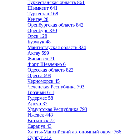
Туркестанская область
861
Шымкент
641
Туркестан
168
Кентау
28
Оренбургская область
842
Оренбург
330
Орск
128
Бузулук
48
Мангистауская область
824
Актау
599
Жанаозен
71
Форт-Шевченко
6
Одесская область
822
Одесса
699
Черноморск
45
Чеченская Республика
793
Грозный
611
Гудермес
58
Аргун
37
Удмуртская Республика
793
Ижевск
448
Воткинск
72
Сарапул
43
Ханты-Мансийский автономный округ
766
Сургут
312