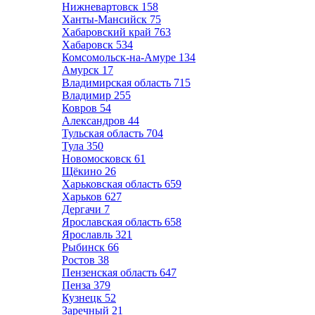
Нижневартовск
158
Ханты-Мансийск
75
Хабаровский край
763
Хабаровск
534
Комсомольск-на-Амуре
134
Амурск
17
Владимирская область
715
Владимир
255
Ковров
54
Александров
44
Тульская область
704
Тула
350
Новомосковск
61
Щёкино
26
Харьковская область
659
Харьков
627
Дергачи
7
Ярославская область
658
Ярославль
321
Рыбинск
66
Ростов
38
Пензенская область
647
Пенза
379
Кузнецк
52
Заречный
21