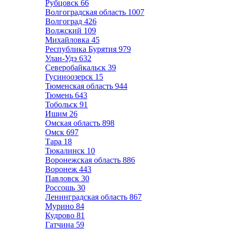
Рубцовск
66
Волгоградская область
1007
Волгоград
426
Волжский
109
Михайловка
45
Республика Бурятия
979
Улан-Удэ
632
Северобайкальск
39
Гусиноозерск
15
Тюменская область
944
Тюмень
643
Тобольск
91
Ишим
26
Омская область
898
Омск
697
Тара
18
Тюкалинск
10
Воронежская область
886
Воронеж
443
Павловск
30
Россошь
30
Ленинградская область
867
Мурино
84
Кудрово
81
Гатчина
59