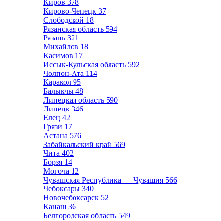
Киров
378
Кирово-Чепецк
37
Слободской
18
Рязанская область
594
Рязань
321
Михайлов
18
Касимов
17
Иссык-Кульская область
592
Чолпон-Ата
114
Каракол
95
Балыкчы
48
Липецкая область
590
Липецк
346
Елец
42
Грязи
17
Астана
576
Забайкальский край
569
Чита
402
Борзя
14
Могоча
12
Чувашская Республика — Чувашия
566
Чебоксары
340
Новочебоксарск
52
Канаш
36
Белгородская область
549