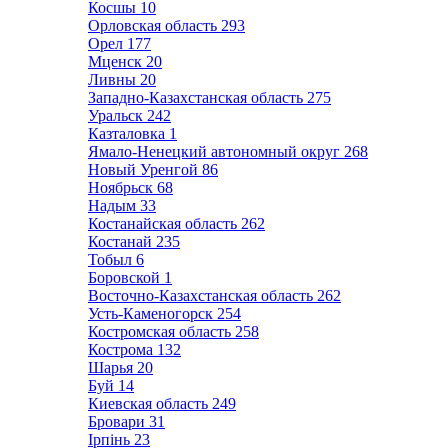
Косшы
10
Орловская область
293
Орел
177
Мценск
20
Ливны
20
Западно-Казахстанская область
275
Уральск
242
Казталовка
1
Ямало-Ненецкий автономный округ
268
Новый Уренгой
86
Ноябрьск
68
Надым
33
Костанайская область
262
Костанай
235
Тобыл
6
Боровской
1
Восточно-Казахстанская область
262
Усть-Каменогорск
254
Костромская область
258
Кострома
132
Шарья
20
Буй
14
Киевская область
249
Бровари
31
Ірпінь
23