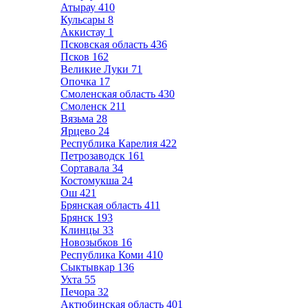
Атырау
410
Кульсары
8
Аккистау
1
Псковская область
436
Псков
162
Великие Луки
71
Опочка
17
Смоленская область
430
Смоленск
211
Вязьма
28
Ярцево
24
Республика Карелия
422
Петрозаводск
161
Сортавала
34
Костомукша
24
Ош
421
Брянская область
411
Брянск
193
Клинцы
33
Новозыбков
16
Республика Коми
410
Сыктывкар
136
Ухта
55
Печора
32
Актюбинская область
401