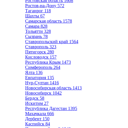
Ростовская область
1608
Ростов-на-Дону
572
Таганрог
118
Шахты
67
Самарская область
1578
Самара
828
Тольятти
328
Сызрань
78
Ставропольский край
1564
Ставрополь
323
Пятигорск
280
Кисловодск
157
Республика Крым
1473
Симферополь
264
Ялта
136
Евпатория
135
Нур-Султан
1416
Новосибирская область
1413
Новосибирск
1042
Бердск
58
Искитим
27
Республика Дагестан
1395
Махачкала
666
Дербент
150
Каспийск
84