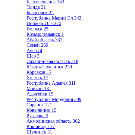
Благовещенск
163
Тында
31
Белогорск
25
Республика Марий Эл
343
Йошкар-Ола
270
Волжск
25
Козьмодемьянск
1
Абай область
337
Семей
269
Аягоз
4
Шар
3
Сахалинская область
318
Южно-Сахалинск
230
Корсаков
17
Холмск
17
Республика Адыгея
311
Майкоп
131
Адыгейск
19
Республика Мордовия
309
Саранск
121
Ковылкино
15
Рузаевка
9
Акмолинская область
302
Кокшетау
137
Щучинск
31