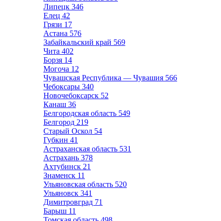
Липецк
346
Елец
42
Грязи
17
Астана
576
Забайкальский край
569
Чита
402
Борзя
14
Могоча
12
Чувашская Республика — Чувашия
566
Чебоксары
340
Новочебоксарск
52
Канаш
36
Белгородская область
549
Белгород
219
Старый Оскол
54
Губкин
41
Астраханская область
531
Астрахань
378
Ахтубинск
21
Знаменск
11
Ульяновская область
520
Ульяновск
341
Димитровград
71
Барыш
11
Томская область
498