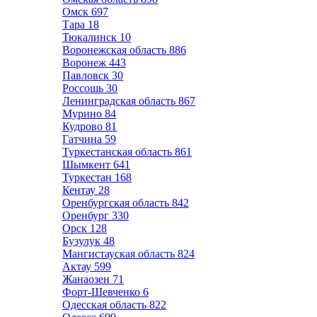
Омск
697
Тара
18
Тюкалинск
10
Воронежская область
886
Воронеж
443
Павловск
30
Россошь
30
Ленинградская область
867
Мурино
84
Кудрово
81
Гатчина
59
Туркестанская область
861
Шымкент
641
Туркестан
168
Кентау
28
Оренбургская область
842
Оренбург
330
Орск
128
Бузулук
48
Мангистауская область
824
Актау
599
Жанаозен
71
Форт-Шевченко
6
Одесская область
822