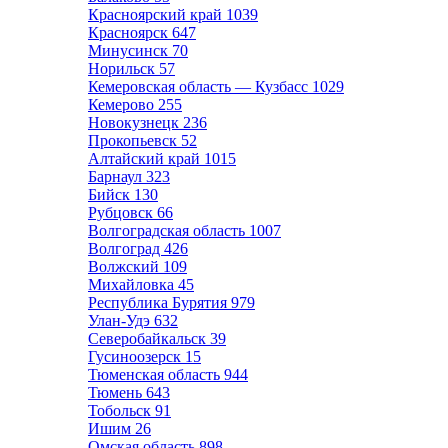
Красноярский край
1039
Красноярск
647
Минусинск
70
Норильск
57
Кемеровская область — Кузбасс
1029
Кемерово
255
Новокузнецк
236
Прокопьевск
52
Алтайский край
1015
Барнаул
323
Бийск
130
Рубцовск
66
Волгоградская область
1007
Волгоград
426
Волжский
109
Михайловка
45
Республика Бурятия
979
Улан-Удэ
632
Северобайкальск
39
Гусиноозерск
15
Тюменская область
944
Тюмень
643
Тобольск
91
Ишим
26
Омская область
898