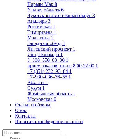
Нарьян-Мар
8
Улытау область
6
Чукотский автономный округ
3
Анадырь
3
Российская
1
Тимирязева
1
Малыгина
1
Западный обход
1
Лиговский проспект
1
улица Блюхера
1
8‒800‒550‒83‒30
1
прием заказов: пн-вс 8:00-22:00
1
+7 (351) 232‒93‒84
1
+7‒930‒036‒76‒55
1
Абхазия
1
Сухум
1
Жамбылская область
1
Московская
0
Статьи и обзоры
О нас
Контакты
Политика конфиденциальности