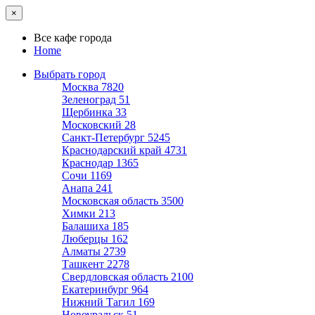
×
Все кафе города
Home
Выбрать город
Москва
7820
Зеленоград
51
Щербинка
33
Московский
28
Санкт-Петербург
5245
Краснодарский край
4731
Краснодар
1365
Сочи
1169
Анапа
241
Московская область
3500
Химки
213
Балашиха
185
Люберцы
162
Алматы
2739
Ташкент
2278
Свердловская область
2100
Екатеринбург
964
Нижний Тагил
169
Новоуральск
51