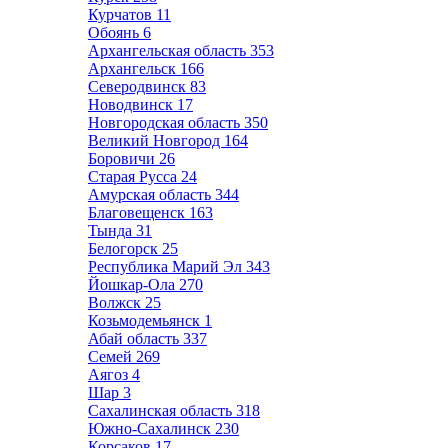
Курчатов
11
Обоянь
6
Архангельская область
353
Архангельск
166
Северодвинск
83
Новодвинск
17
Новгородская область
350
Великий Новгород
164
Боровичи
26
Старая Русса
24
Амурская область
344
Благовещенск
163
Тында
31
Белогорск
25
Республика Марий Эл
343
Йошкар-Ола
270
Волжск
25
Козьмодемьянск
1
Абай область
337
Семей
269
Аягоз
4
Шар
3
Сахалинская область
318
Южно-Сахалинск
230
Корсаков
17