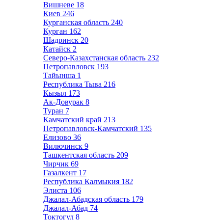
Вишневе
18
Киев
246
Курганская область
240
Курган
162
Шадринск
20
Катайск
2
Северо-Казахстанская область
232
Петропавловск
193
Тайынша
1
Республика Тыва
216
Кызыл
173
Ак-Довурак
8
Туран
7
Камчатский край
213
Петропавловск-Камчатский
135
Елизово
36
Вилючинск
9
Ташкентская область
209
Чирчик
69
Газалкент
17
Республика Калмыкия
182
Элиста
106
Джалал-Абадская область
179
Джалал-Абад
74
Токтогул
8