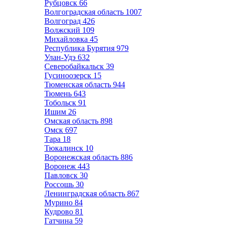
Рубцовск
66
Волгоградская область
1007
Волгоград
426
Волжский
109
Михайловка
45
Республика Бурятия
979
Улан-Удэ
632
Северобайкальск
39
Гусиноозерск
15
Тюменская область
944
Тюмень
643
Тобольск
91
Ишим
26
Омская область
898
Омск
697
Тара
18
Тюкалинск
10
Воронежская область
886
Воронеж
443
Павловск
30
Россошь
30
Ленинградская область
867
Мурино
84
Кудрово
81
Гатчина
59