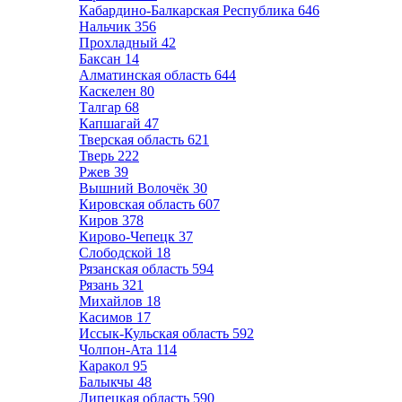
Кабардино-Балкарская Республика
646
Нальчик
356
Прохладный
42
Баксан
14
Алматинская область
644
Каскелен
80
Талгар
68
Капшагай
47
Тверская область
621
Тверь
222
Ржев
39
Вышний Волочёк
30
Кировская область
607
Киров
378
Кирово-Чепецк
37
Слободской
18
Рязанская область
594
Рязань
321
Михайлов
18
Касимов
17
Иссык-Кульская область
592
Чолпон-Ата
114
Каракол
95
Балыкчы
48
Липецкая область
590