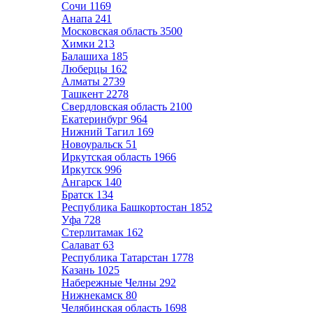
Сочи
1169
Анапа
241
Московская область
3500
Химки
213
Балашиха
185
Люберцы
162
Алматы
2739
Ташкент
2278
Свердловская область
2100
Екатеринбург
964
Нижний Тагил
169
Новоуральск
51
Иркутская область
1966
Иркутск
996
Ангарск
140
Братск
134
Республика Башкортостан
1852
Уфа
728
Стерлитамак
162
Салават
63
Республика Татарстан
1778
Казань
1025
Набережные Челны
292
Нижнекамск
80
Челябинская область
1698