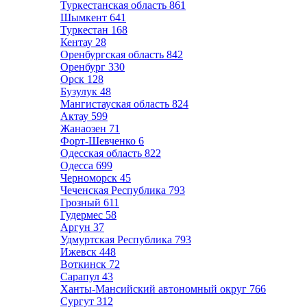
Туркестанская область
861
Шымкент
641
Туркестан
168
Кентау
28
Оренбургская область
842
Оренбург
330
Орск
128
Бузулук
48
Мангистауская область
824
Актау
599
Жанаозен
71
Форт-Шевченко
6
Одесская область
822
Одесса
699
Черноморск
45
Чеченская Республика
793
Грозный
611
Гудермес
58
Аргун
37
Удмуртская Республика
793
Ижевск
448
Воткинск
72
Сарапул
43
Ханты-Мансийский автономный округ
766
Сургут
312