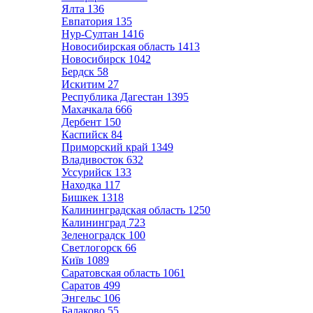
Ялта
136
Евпатория
135
Нур-Султан
1416
Новосибирская область
1413
Новосибирск
1042
Бердск
58
Искитим
27
Республика Дагестан
1395
Махачкала
666
Дербент
150
Каспийск
84
Приморский край
1349
Владивосток
632
Уссурийск
133
Находка
117
Бишкек
1318
Калининградская область
1250
Калининград
723
Зеленоградск
100
Светлогорск
66
Київ
1089
Саратовская область
1061
Саратов
499
Энгельс
106
Балаково
55