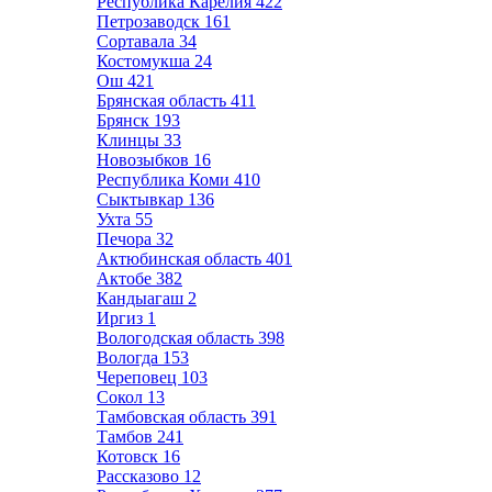
Республика Карелия
422
Петрозаводск
161
Сортавала
34
Костомукша
24
Ош
421
Брянская область
411
Брянск
193
Клинцы
33
Новозыбков
16
Республика Коми
410
Сыктывкар
136
Ухта
55
Печора
32
Актюбинская область
401
Актобе
382
Кандыагаш
2
Иргиз
1
Вологодская область
398
Вологда
153
Череповец
103
Сокол
13
Тамбовская область
391
Тамбов
241
Котовск
16
Рассказово
12