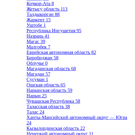
Кочкор-Ата
8
Жетысу область
113
Талдыкорган
88
Жаркент
15
Уштобе
1
Республика Ингушетия
95
Назрань
41
Магас
39
Малгобек
7
Еврейская автономная область
82
Биробиджан
58
Облучье
0
Магаданская область
68
Магадан
57
Сусуман
1
Ошская область
65
Нарынская область
59
Нарын
25
Чувашская Республика
58
Таласская область
38
Талас
24
Ханты-Мансийский автономный округ — Югра
24
Кызылординская область
22
Ненецкий автономный округ
11