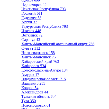
Одесса
699
Черноморск
45
Чеченская Республика
793
Грозный
611
Гудермес
58
Аргун
37
Удмуртская Республика
793
Ижевск
448
Воткинск
72
Сарапул
43
Ханты-Мансийский автономный округ
766
Сургут
312
Нижневартовск
158
Ханты-Мансийск
75
Хабаровский край
763
Хабаровск
534
Комсомольск-на-Амуре
134
Амурск
17
Владимирская область
715
Владимир
255
Ковров
54
Александров
44
Тульская область
704
Тула
350
Новомосковск
61