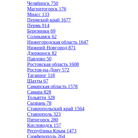
Челябинск
750
Магнитогорск
176
Миасс
133
Пермский край
1677
Пермь
914
Березники
69
Соликамск
62
Нижегородская область
1647
Нижний Новгород
871
Дзержинск
82
Павлово
50
Ростовская область
1608
Ростов-на-Дону
572
Таганрог
118
Шахты
67
Самарская область
1578
Самара
828
Тольятти
328
Сызрань
78
Ставропольский край
1564
Ставрополь
323
Пятигорск
280
Кисловодск
157
Республика Крым
1473
Симферополь
264