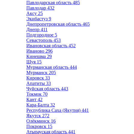
Павлодарская область
485
Павлодар
432
Аксу
25
Экибастуз
9
Днепропетровская область
465
Днепр
411
Подгородное
5
Севастополь
453
Ивановская область
452
Иваново
296
Кинешма
29
Шуя
15
Мурманская область
444
Мурманск
205
Кировск
33
Апатиты
33
Чуйская область
443
Токмок
70
Кант
42
Кара-Балта
32
Республика Саха (Якутия)
441
Якутск
272
Олёкминск
16
Покровск
15
Атырауская область
441