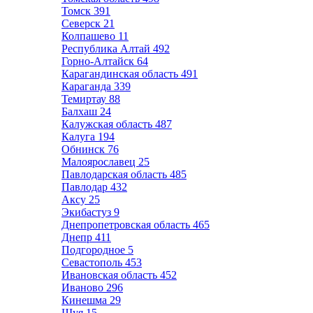
Томск
391
Северск
21
Колпашево
11
Республика Алтай
492
Горно-Алтайск
64
Карагандинская область
491
Караганда
339
Темиртау
88
Балхаш
24
Калужская область
487
Калуга
194
Обнинск
76
Малоярославец
25
Павлодарская область
485
Павлодар
432
Аксу
25
Экибастуз
9
Днепропетровская область
465
Днепр
411
Подгородное
5
Севастополь
453
Ивановская область
452
Иваново
296
Кинешма
29
Шуя
15