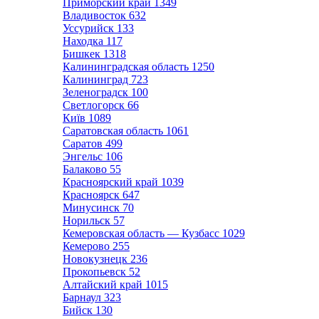
Приморский край
1349
Владивосток
632
Уссурийск
133
Находка
117
Бишкек
1318
Калининградская область
1250
Калининград
723
Зеленоградск
100
Светлогорск
66
Київ
1089
Саратовская область
1061
Саратов
499
Энгельс
106
Балаково
55
Красноярский край
1039
Красноярск
647
Минусинск
70
Норильск
57
Кемеровская область — Кузбасс
1029
Кемерово
255
Новокузнецк
236
Прокопьевск
52
Алтайский край
1015
Барнаул
323
Бийск
130