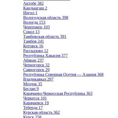
Актобе
382
Кандыагаш
2
Иргиз
1
Вологодская область
398
Вологда
153
Череповец
103
Сокол
13
Тамбовская область
391
Тамбов
241
Котовск
16
Рассказово
12
Республика Хакасия
377
Абакан
237
Черногорск
32
Саяногорск
29
Республика Северная Осетия — Алания
368
Владикавказ
297
Моздок
35
Беслан
9
Карачаево-Черкесская Республика
363
Черкесск
101
Карачаевск
19
Теберда
17
Курская область
362
Курск
258