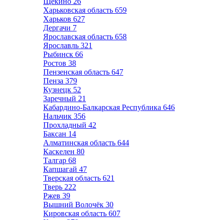
Щёкино
26
Харьковская область
659
Харьков
627
Дергачи
7
Ярославская область
658
Ярославль
321
Рыбинск
66
Ростов
38
Пензенская область
647
Пенза
379
Кузнецк
52
Заречный
21
Кабардино-Балкарская Республика
646
Нальчик
356
Прохладный
42
Баксан
14
Алматинская область
644
Каскелен
80
Талгар
68
Капшагай
47
Тверская область
621
Тверь
222
Ржев
39
Вышний Волочёк
30
Кировская область
607