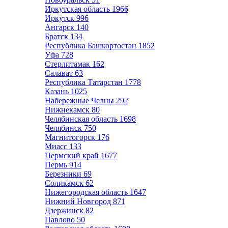
Иркутская область
1966
Иркутск
996
Ангарск
140
Братск
134
Республика Башкортостан
1852
Уфа
728
Стерлитамак
162
Салават
63
Республика Татарстан
1778
Казань
1025
Набережные Челны
292
Нижнекамск
80
Челябинская область
1698
Челябинск
750
Магнитогорск
176
Миасс
133
Пермский край
1677
Пермь
914
Березники
69
Соликамск
62
Нижегородская область
1647
Нижний Новгород
871
Дзержинск
82
Павлово
50