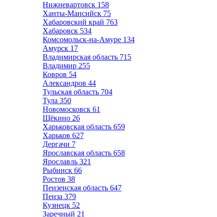
Нижневартовск
158
Ханты-Мансийск
75
Хабаровский край
763
Хабаровск
534
Комсомольск-на-Амуре
134
Амурск
17
Владимирская область
715
Владимир
255
Ковров
54
Александров
44
Тульская область
704
Тула
350
Новомосковск
61
Щёкино
26
Харьковская область
659
Харьков
627
Дергачи
7
Ярославская область
658
Ярославль
321
Рыбинск
66
Ростов
38
Пензенская область
647
Пенза
379
Кузнецк
52
Заречный
21