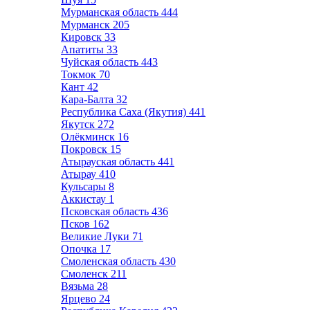
Мурманская область
444
Мурманск
205
Кировск
33
Апатиты
33
Чуйская область
443
Токмок
70
Кант
42
Кара-Балта
32
Республика Саха (Якутия)
441
Якутск
272
Олёкминск
16
Покровск
15
Атырауская область
441
Атырау
410
Кульсары
8
Аккистау
1
Псковская область
436
Псков
162
Великие Луки
71
Опочка
17
Смоленская область
430
Смоленск
211
Вязьма
28
Ярцево
24