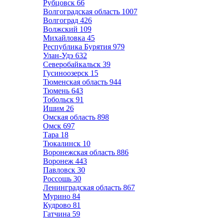
Рубцовск
66
Волгоградская область
1007
Волгоград
426
Волжский
109
Михайловка
45
Республика Бурятия
979
Улан-Удэ
632
Северобайкальск
39
Гусиноозерск
15
Тюменская область
944
Тюмень
643
Тобольск
91
Ишим
26
Омская область
898
Омск
697
Тара
18
Тюкалинск
10
Воронежская область
886
Воронеж
443
Павловск
30
Россошь
30
Ленинградская область
867
Мурино
84
Кудрово
81
Гатчина
59