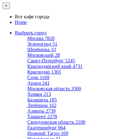
×
Все кафе города
Home
Выбрать город
Москва
7820
Зеленоград
51
Щербинка
33
Московский
28
Санкт-Петербург
5245
Краснодарский край
4731
Краснодар
1365
Сочи
1169
Анапа
241
Московская область
3500
Химки
213
Балашиха
185
Люберцы
162
Алматы
2739
Ташкент
2278
Свердловская область
2100
Екатеринбург
964
Нижний Тагил
169
Новоуральск
51