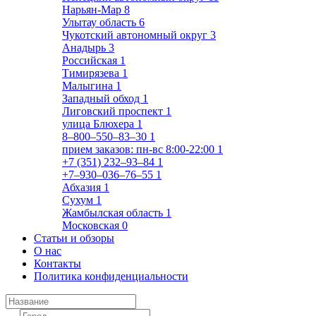
Нарьян-Мар
8
Улытау область
6
Чукотский автономный округ
3
Анадырь
3
Российская
1
Тимирязева
1
Малыгина
1
Западный обход
1
Лиговский проспект
1
улица Блюхера
1
8‒800‒550‒83‒30
1
прием заказов: пн-вс 8:00-22:00
1
+7 (351) 232‒93‒84
1
+7‒930‒036‒76‒55
1
Абхазия
1
Сухум
1
Жамбылская область
1
Московская
0
Статьи и обзоры
О нас
Контакты
Политика конфиденциальности