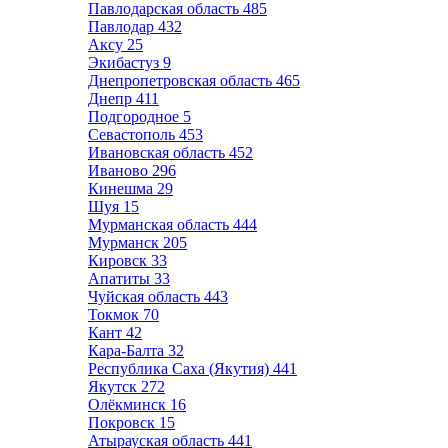
Павлодарская область
485
Павлодар
432
Аксу
25
Экибастуз
9
Днепропетровская область
465
Днепр
411
Подгородное
5
Севастополь
453
Ивановская область
452
Иваново
296
Кинешма
29
Шуя
15
Мурманская область
444
Мурманск
205
Кировск
33
Апатиты
33
Чуйская область
443
Токмок
70
Кант
42
Кара-Балта
32
Республика Саха (Якутия)
441
Якутск
272
Олёкминск
16
Покровск
15
Атырауская область
441