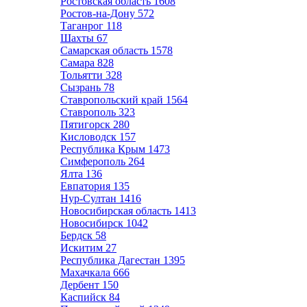
Ростовская область
1608
Ростов-на-Дону
572
Таганрог
118
Шахты
67
Самарская область
1578
Самара
828
Тольятти
328
Сызрань
78
Ставропольский край
1564
Ставрополь
323
Пятигорск
280
Кисловодск
157
Республика Крым
1473
Симферополь
264
Ялта
136
Евпатория
135
Нур-Султан
1416
Новосибирская область
1413
Новосибирск
1042
Бердск
58
Искитим
27
Республика Дагестан
1395
Махачкала
666
Дербент
150
Каспийск
84