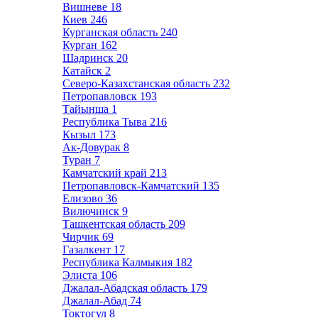
Вишневе
18
Киев
246
Курганская область
240
Курган
162
Шадринск
20
Катайск
2
Северо-Казахстанская область
232
Петропавловск
193
Тайынша
1
Республика Тыва
216
Кызыл
173
Ак-Довурак
8
Туран
7
Камчатский край
213
Петропавловск-Камчатский
135
Елизово
36
Вилючинск
9
Ташкентская область
209
Чирчик
69
Газалкент
17
Республика Калмыкия
182
Элиста
106
Джалал-Абадская область
179
Джалал-Абад
74
Токтогул
8