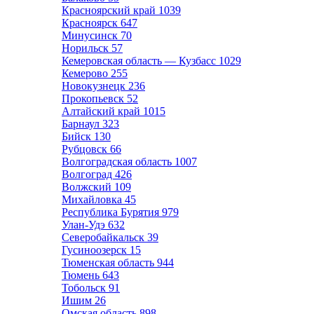
Красноярский край
1039
Красноярск
647
Минусинск
70
Норильск
57
Кемеровская область — Кузбасс
1029
Кемерово
255
Новокузнецк
236
Прокопьевск
52
Алтайский край
1015
Барнаул
323
Бийск
130
Рубцовск
66
Волгоградская область
1007
Волгоград
426
Волжский
109
Михайловка
45
Республика Бурятия
979
Улан-Удэ
632
Северобайкальск
39
Гусиноозерск
15
Тюменская область
944
Тюмень
643
Тобольск
91
Ишим
26
Омская область
898