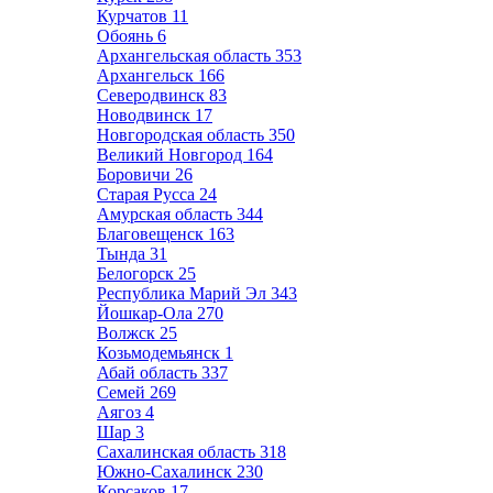
Курчатов
11
Обоянь
6
Архангельская область
353
Архангельск
166
Северодвинск
83
Новодвинск
17
Новгородская область
350
Великий Новгород
164
Боровичи
26
Старая Русса
24
Амурская область
344
Благовещенск
163
Тында
31
Белогорск
25
Республика Марий Эл
343
Йошкар-Ола
270
Волжск
25
Козьмодемьянск
1
Абай область
337
Семей
269
Аягоз
4
Шар
3
Сахалинская область
318
Южно-Сахалинск
230
Корсаков
17