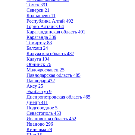
Томск
391
Северск
21
Колпашево
11
Республика Алтай
492
Горно-Алтайск
64
Карагандинская область
491
Караганда
339
Темиртау
88
Балхаш
24
Калужская область
487
Калуга
194
Обнинск
76
Малоярославец
25
Павлодарская область
485
Павлодар
432
Аксу
25
Экибастуз
9
Днепропетровская область
465
Днепр
411
Подгородное
5
Севастополь
453
Ивановская область
452
Иваново
296
Кинешма
29
Шуя
15