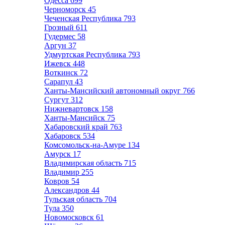
Одесса
699
Черноморск
45
Чеченская Республика
793
Грозный
611
Гудермес
58
Аргун
37
Удмуртская Республика
793
Ижевск
448
Воткинск
72
Сарапул
43
Ханты-Мансийский автономный округ
766
Сургут
312
Нижневартовск
158
Ханты-Мансийск
75
Хабаровский край
763
Хабаровск
534
Комсомольск-на-Амуре
134
Амурск
17
Владимирская область
715
Владимир
255
Ковров
54
Александров
44
Тульская область
704
Тула
350
Новомосковск
61