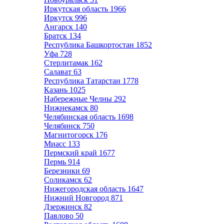
Иркутская область
1966
Иркутск
996
Ангарск
140
Братск
134
Республика Башкортостан
1852
Уфа
728
Стерлитамак
162
Салават
63
Республика Татарстан
1778
Казань
1025
Набережные Челны
292
Нижнекамск
80
Челябинская область
1698
Челябинск
750
Магнитогорск
176
Миасс
133
Пермский край
1677
Пермь
914
Березники
69
Соликамск
62
Нижегородская область
1647
Нижний Новгород
871
Дзержинск
82
Павлово
50