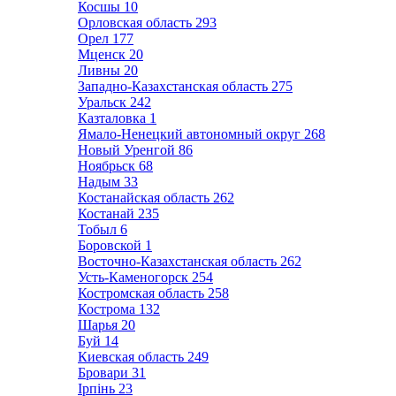
Косшы
10
Орловская область
293
Орел
177
Мценск
20
Ливны
20
Западно-Казахстанская область
275
Уральск
242
Казталовка
1
Ямало-Ненецкий автономный округ
268
Новый Уренгой
86
Ноябрьск
68
Надым
33
Костанайская область
262
Костанай
235
Тобыл
6
Боровской
1
Восточно-Казахстанская область
262
Усть-Каменогорск
254
Костромская область
258
Кострома
132
Шарья
20
Буй
14
Киевская область
249
Бровари
31
Ірпінь
23