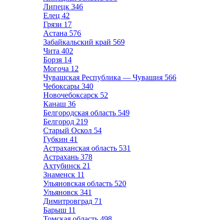
Липецк
346
Елец
42
Грязи
17
Астана
576
Забайкальский край
569
Чита
402
Борзя
14
Могоча
12
Чувашская Республика — Чувашия
566
Чебоксары
340
Новочебоксарск
52
Канаш
36
Белгородская область
549
Белгород
219
Старый Оскол
54
Губкин
41
Астраханская область
531
Астрахань
378
Ахтубинск
21
Знаменск
11
Ульяновская область
520
Ульяновск
341
Димитровград
71
Барыш
11
Томская область
498