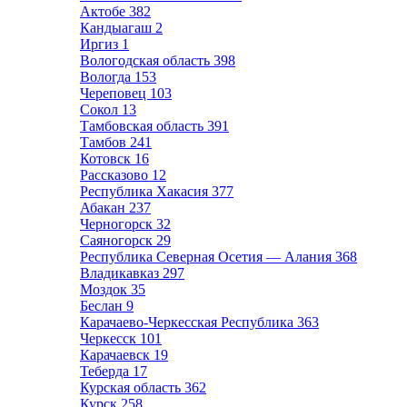
Актобе
382
Кандыагаш
2
Иргиз
1
Вологодская область
398
Вологда
153
Череповец
103
Сокол
13
Тамбовская область
391
Тамбов
241
Котовск
16
Рассказово
12
Республика Хакасия
377
Абакан
237
Черногорск
32
Саяногорск
29
Республика Северная Осетия — Алания
368
Владикавказ
297
Моздок
35
Беслан
9
Карачаево-Черкесская Республика
363
Черкесск
101
Карачаевск
19
Теберда
17
Курская область
362
Курск
258