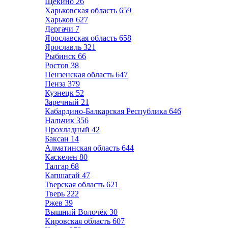
Щёкино
26
Харьковская область
659
Харьков
627
Дергачи
7
Ярославская область
658
Ярославль
321
Рыбинск
66
Ростов
38
Пензенская область
647
Пенза
379
Кузнецк
52
Заречный
21
Кабардино-Балкарская Республика
646
Нальчик
356
Прохладный
42
Баксан
14
Алматинская область
644
Каскелен
80
Талгар
68
Капшагай
47
Тверская область
621
Тверь
222
Ржев
39
Вышний Волочёк
30
Кировская область
607