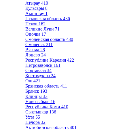
Атырау
410
Кульсары
8
Аккистау
1
Псковская область
436
Псков
162
Великие Луки
71
Опочка
17
Смоленская область
430
Смоленск
211
Вязьма
28
Ярцево
24
Республика Карелия
422
Петрозаводск
161
Сортавала
34
Костомукша
24
Ош
421
Брянская область
411
Брянск
193
Клинцы
33
Новозыбков
16
Республика Коми
410
Сыктывкар
136
Ухта
55
Печора
32
Актюбинская область
401