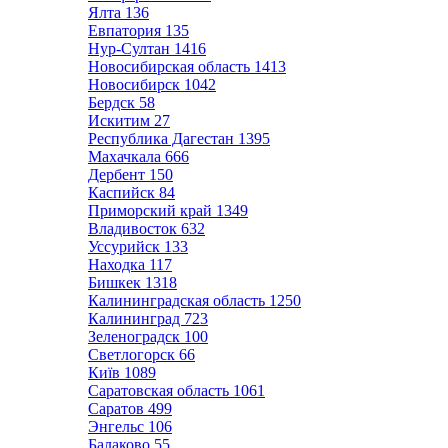
Ялта
136
Евпатория
135
Нур-Султан
1416
Новосибирская область
1413
Новосибирск
1042
Бердск
58
Искитим
27
Республика Дагестан
1395
Махачкала
666
Дербент
150
Каспийск
84
Приморский край
1349
Владивосток
632
Уссурийск
133
Находка
117
Бишкек
1318
Калининградская область
1250
Калининград
723
Зеленоградск
100
Светлогорск
66
Київ
1089
Саратовская область
1061
Саратов
499
Энгельс
106
Балаково
55