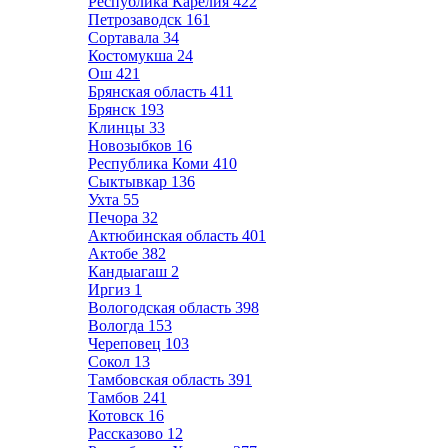
Республика Карелия
422
Петрозаводск
161
Сортавала
34
Костомукша
24
Ош
421
Брянская область
411
Брянск
193
Клинцы
33
Новозыбков
16
Республика Коми
410
Сыктывкар
136
Ухта
55
Печора
32
Актюбинская область
401
Актобе
382
Кандыагаш
2
Иргиз
1
Вологодская область
398
Вологда
153
Череповец
103
Сокол
13
Тамбовская область
391
Тамбов
241
Котовск
16
Рассказово
12