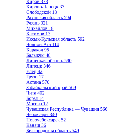
Киров
378
Кирово-Чепецк
37
Слободской
18
Рязанская область
594
Рязань
321
Михайлов
18
Касимов
17
Иссык-Кульская область
592
Чолпон-Ата
114
Каракол
95
Балыкчы
48
Липецкая область
590
Липецк
346
Елец
42
Грязи
17
Астана
576
Забайкальский край
569
Чита
402
Борзя
14
Могоча
12
Чувашская Республика — Чувашия
566
Чебоксары
340
Новочебоксарск
52
Канаш
36
Белгородская область
549