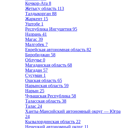
Кочкор-Ата
8
Жетысу область
113
Талдыкорган
88
Жаркент
15
Уштобе
1
Республика Ингушетия
95
Назрань
41
Магас
39
Малгобек
7
Еврейская автономная область
82
Биробиджан
58
Облучье
0
Магаданская область
68
Магадан
57
Сусуман
1
Ошская область
65
Нарынская область
59
Нарын
25
Чувашская Республика
58
Таласская область
38
Талас
24
Ханты-Мансийский автономный округ — Югра
24
Кызылординская область
22
Ненецкий автономный округ
11