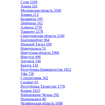
Сочи
1169
Анапа
241
Московская область
3500
Химки
213
Балашиха
185
Люберцы
162
Алматы
2739
Ташкент
2278
Свердловская область
2100
Екатеринбург
964
Нижний Тагил
169
Новоуральск
51
Иркутская область
1966
Иркутск
996
Ангарск
140
Братск
134
Республика Башкортостан
1852
Уфа
728
Стерлитамак
162
Салават
63
Республика Татарстан
1778
Казань
1025
Набережные Челны
292
Нижнекамск
80
Челябинская область
1698