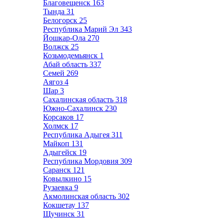
Благовещенск
163
Тында
31
Белогорск
25
Республика Марий Эл
343
Йошкар-Ола
270
Волжск
25
Козьмодемьянск
1
Абай область
337
Семей
269
Аягоз
4
Шар
3
Сахалинская область
318
Южно-Сахалинск
230
Корсаков
17
Холмск
17
Республика Адыгея
311
Майкоп
131
Адыгейск
19
Республика Мордовия
309
Саранск
121
Ковылкино
15
Рузаевка
9
Акмолинская область
302
Кокшетау
137
Щучинск
31