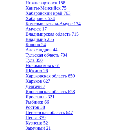
Нижневартовск
158
Ханты-Мансийск
75
Хабаровский край
763
Хабаровск
534
Комсомольск-на-Амуре
134
Амурск
17
Владимирская область
715
Владимир
255
Ковров
54
Александров
44
Тульская область
704
Тула
350
Новомосковск
61
Щёкино
26
Харьковская область
659
Харьков
627
Дергачи
7
Ярославская область
658
Ярославль
321
Рыбинск
66
Ростов
38
Пензенская область
647
Пенза
379
Кузнецк
52
Заречный
21