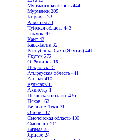
Мурманская область
444
Мурманск
205
Кировск
33
Апатиты
33
Чуйская область
443
Токмок
70
Кант
42
Кара-Балта
32
Республика Саха (Якутия)
441
Якутск
272
Олёкминск
16
Покровск
15
Атырауская область
441
Атырау
410
Кульсары
8
Аккистау
1
Псковская область
436
Псков
162
Великие Луки
71
Опочка
17
Смоленская область
430
Смоленск
211
Вязьма
28
Ярцево
24