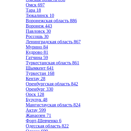
Омск
697
Тара
18
Тюкалинск
10
Воронежская область
886
Воронеж
443
Павловск
30
Россошь
30
Ленинградская область
867
Мурино
84
Кудрово
81
Гатчина
59
Туркестанская область
861
Шымкент
641
Туркестан
168
Кентау
28
Оренбургская область
842
Оренбург
330
Орск
128
Бузулук
48
Мангистауская область
824
Актау
599
Жанаозен
71
Форт-Шевченко
6
Одесская область
822