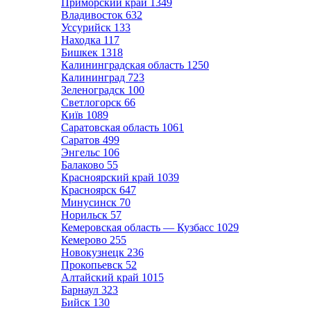
Приморский край
1349
Владивосток
632
Уссурийск
133
Находка
117
Бишкек
1318
Калининградская область
1250
Калининград
723
Зеленоградск
100
Светлогорск
66
Київ
1089
Саратовская область
1061
Саратов
499
Энгельс
106
Балаково
55
Красноярский край
1039
Красноярск
647
Минусинск
70
Норильск
57
Кемеровская область — Кузбасс
1029
Кемерово
255
Новокузнецк
236
Прокопьевск
52
Алтайский край
1015
Барнаул
323
Бийск
130