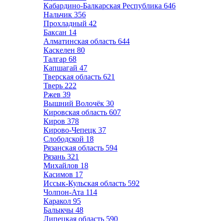
Кабардино-Балкарская Республика
646
Нальчик
356
Прохладный
42
Баксан
14
Алматинская область
644
Каскелен
80
Талгар
68
Капшагай
47
Тверская область
621
Тверь
222
Ржев
39
Вышний Волочёк
30
Кировская область
607
Киров
378
Кирово-Чепецк
37
Слободской
18
Рязанская область
594
Рязань
321
Михайлов
18
Касимов
17
Иссык-Кульская область
592
Чолпон-Ата
114
Каракол
95
Балыкчы
48
Липецкая область
590