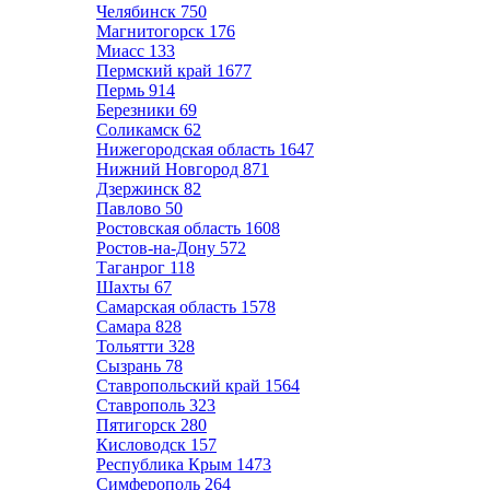
Челябинск
750
Магнитогорск
176
Миасс
133
Пермский край
1677
Пермь
914
Березники
69
Соликамск
62
Нижегородская область
1647
Нижний Новгород
871
Дзержинск
82
Павлово
50
Ростовская область
1608
Ростов-на-Дону
572
Таганрог
118
Шахты
67
Самарская область
1578
Самара
828
Тольятти
328
Сызрань
78
Ставропольский край
1564
Ставрополь
323
Пятигорск
280
Кисловодск
157
Республика Крым
1473
Симферополь
264