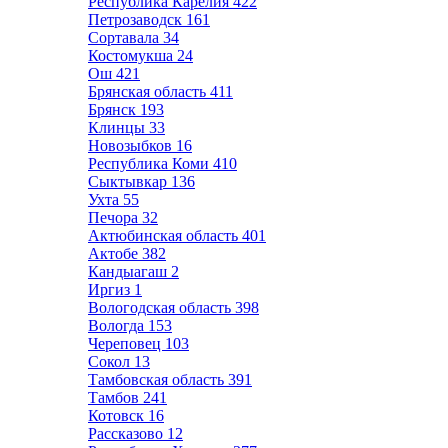
Республика Карелия
422
Петрозаводск
161
Сортавала
34
Костомукша
24
Ош
421
Брянская область
411
Брянск
193
Клинцы
33
Новозыбков
16
Республика Коми
410
Сыктывкар
136
Ухта
55
Печора
32
Актюбинская область
401
Актобе
382
Кандыагаш
2
Иргиз
1
Вологодская область
398
Вологда
153
Череповец
103
Сокол
13
Тамбовская область
391
Тамбов
241
Котовск
16
Рассказово
12