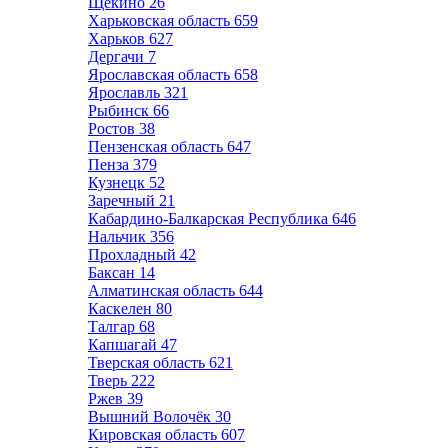
Щёкино
26
Харьковская область
659
Харьков
627
Дергачи
7
Ярославская область
658
Ярославль
321
Рыбинск
66
Ростов
38
Пензенская область
647
Пенза
379
Кузнецк
52
Заречный
21
Кабардино-Балкарская Республика
646
Нальчик
356
Прохладный
42
Баксан
14
Алматинская область
644
Каскелен
80
Талгар
68
Капшагай
47
Тверская область
621
Тверь
222
Ржев
39
Вышний Волочёк
30
Кировская область
607