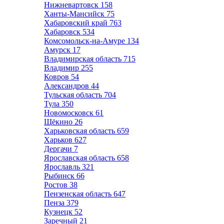
Нижневартовск
158
Ханты-Мансийск
75
Хабаровский край
763
Хабаровск
534
Комсомольск-на-Амуре
134
Амурск
17
Владимирская область
715
Владимир
255
Ковров
54
Александров
44
Тульская область
704
Тула
350
Новомосковск
61
Щёкино
26
Харьковская область
659
Харьков
627
Дергачи
7
Ярославская область
658
Ярославль
321
Рыбинск
66
Ростов
38
Пензенская область
647
Пенза
379
Кузнецк
52
Заречный
21