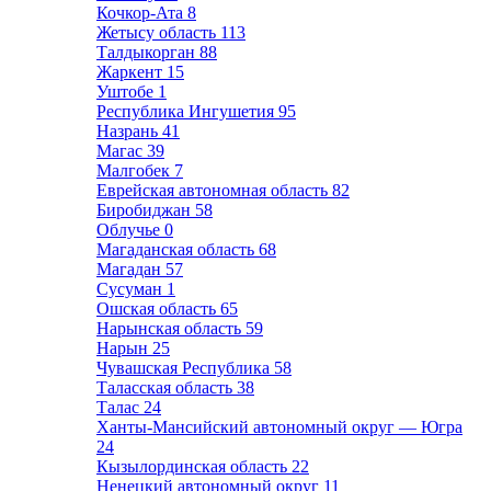
Кочкор-Ата
8
Жетысу область
113
Талдыкорган
88
Жаркент
15
Уштобе
1
Республика Ингушетия
95
Назрань
41
Магас
39
Малгобек
7
Еврейская автономная область
82
Биробиджан
58
Облучье
0
Магаданская область
68
Магадан
57
Сусуман
1
Ошская область
65
Нарынская область
59
Нарын
25
Чувашская Республика
58
Таласская область
38
Талас
24
Ханты-Мансийский автономный округ — Югра
24
Кызылординская область
22
Ненецкий автономный округ
11