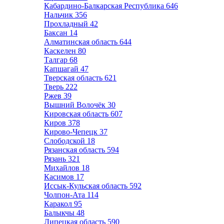
Кабардино-Балкарская Республика
646
Нальчик
356
Прохладный
42
Баксан
14
Алматинская область
644
Каскелен
80
Талгар
68
Капшагай
47
Тверская область
621
Тверь
222
Ржев
39
Вышний Волочёк
30
Кировская область
607
Киров
378
Кирово-Чепецк
37
Слободской
18
Рязанская область
594
Рязань
321
Михайлов
18
Касимов
17
Иссык-Кульская область
592
Чолпон-Ата
114
Каракол
95
Балыкчы
48
Липецкая область
590