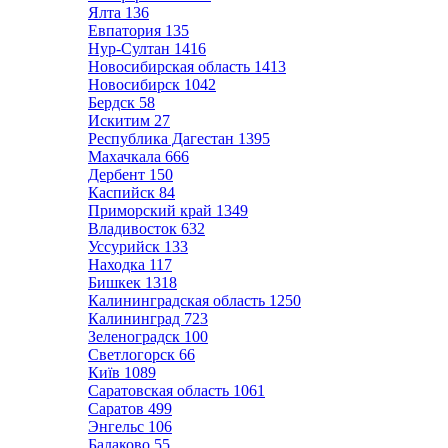
Ялта
136
Евпатория
135
Нур-Султан
1416
Новосибирская область
1413
Новосибирск
1042
Бердск
58
Искитим
27
Республика Дагестан
1395
Махачкала
666
Дербент
150
Каспийск
84
Приморский край
1349
Владивосток
632
Уссурийск
133
Находка
117
Бишкек
1318
Калининградская область
1250
Калининград
723
Зеленоградск
100
Светлогорск
66
Київ
1089
Саратовская область
1061
Саратов
499
Энгельс
106
Балаково
55