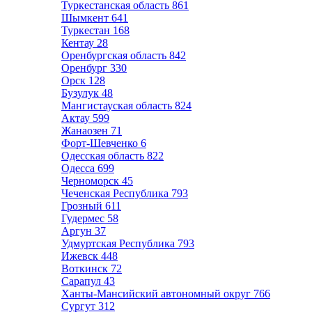
Туркестанская область
861
Шымкент
641
Туркестан
168
Кентау
28
Оренбургская область
842
Оренбург
330
Орск
128
Бузулук
48
Мангистауская область
824
Актау
599
Жанаозен
71
Форт-Шевченко
6
Одесская область
822
Одесса
699
Черноморск
45
Чеченская Республика
793
Грозный
611
Гудермес
58
Аргун
37
Удмуртская Республика
793
Ижевск
448
Воткинск
72
Сарапул
43
Ханты-Мансийский автономный округ
766
Сургут
312