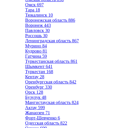
Омск
697
Тара
18
Тюкалинск
10
Воронежская область
886
Воронеж
443
Павловск
30
Россошь
30
Ленинградская область
867
Мурино
84
Кудрово
81
Гатчина
59
Туркестанская область
861
Шымкент
641
Туркестан
168
Кентау
28
Оренбургская область
842
Оренбург
330
Орск
128
Бузулук
48
Мангистауская область
824
Актау
599
Жанаозен
71
Форт-Шевченко
6
Одесская область
822