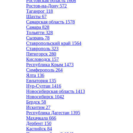
Ростовская область
1608
Ростов-на-Дону
572
Таганрог
118
Шахты
67
Самарская область
1578
Самара
828
Тольятти
328
Сызрань
78
Ставропольский край
1564
Ставрополь
323
Пятигорск
280
Кисловодск
157
Республика Крым
1473
Симферополь
264
Ялта
136
Евпатория
135
Нур-Султан
1416
Новосибирская область
1413
Новосибирск
1042
Бердск
58
Искитим
27
Республика Дагестан
1395
Махачкала
666
Дербент
150
Каспийск
84