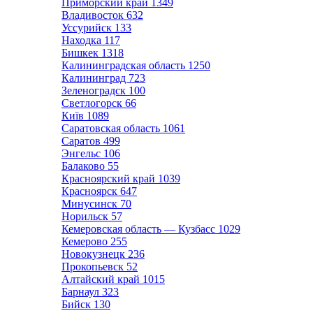
Приморский край
1349
Владивосток
632
Уссурийск
133
Находка
117
Бишкек
1318
Калининградская область
1250
Калининград
723
Зеленоградск
100
Светлогорск
66
Київ
1089
Саратовская область
1061
Саратов
499
Энгельс
106
Балаково
55
Красноярский край
1039
Красноярск
647
Минусинск
70
Норильск
57
Кемеровская область — Кузбасс
1029
Кемерово
255
Новокузнецк
236
Прокопьевск
52
Алтайский край
1015
Барнаул
323
Бийск
130