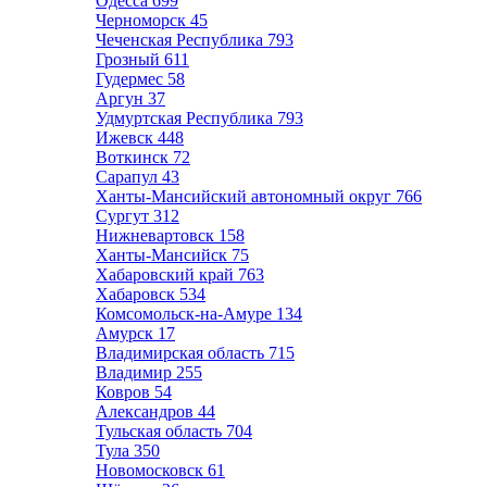
Одесса
699
Черноморск
45
Чеченская Республика
793
Грозный
611
Гудермес
58
Аргун
37
Удмуртская Республика
793
Ижевск
448
Воткинск
72
Сарапул
43
Ханты-Мансийский автономный округ
766
Сургут
312
Нижневартовск
158
Ханты-Мансийск
75
Хабаровский край
763
Хабаровск
534
Комсомольск-на-Амуре
134
Амурск
17
Владимирская область
715
Владимир
255
Ковров
54
Александров
44
Тульская область
704
Тула
350
Новомосковск
61