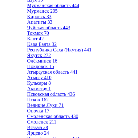
Мурманская область
444
Мурманск
205
Кировск
33
Апатиты
33
Чуйская область
443
Токмок
70
Кант
42
Кара-Балта
32
Республика Саха (Якутия)
441
Якутск
272
Олёкминск
16
Покровск
15
Атырауская область
441
Атырау
410
Кульсары
8
Аккистау
1
Псковская область
436
Псков
162
Великие Луки
71
Опочка
17
Смоленская область
430
Смоленск
211
Вязьма
28
Ярцево
24