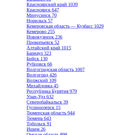
Красноярский край
1039
Красноярск
647
Минусинск
70
Норильск
57
Кемеровская область — Кузбасс
1029
Кемерово
255
Новокузнецк
236
Прокопьевск
52
Алтайский край
1015
Барнаул
323
Бийск
130
Рубцовск
66
Волгоградская область
1007
Волгоград
426
Волжский
109
Михайловка
45
Республика Бурятия
979
Улан-Удэ
632
Северобайкальск
39
Гусиноозерск
15
Тюменская область
944
Тюмень
643
Тобольск
91
Ишим
26
Омская область
898