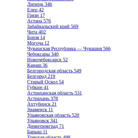
Липецк
346
Елец
42
Грязи
17
Астана
576
Забайкальский край
569
Чита
402
Борзя
14
Могоча
12
Чувашская Республика — Чувашия
566
Чебоксары
340
Новочебоксарск
52
Канаш
36
Белгородская область
549
Белгород
219
Старый Оскол
54
Губкин
41
Астраханская область
531
Астрахань
378
Ахтубинск
21
Знаменск
11
Ульяновская область
520
Ульяновск
341
Димитровград
71
Барыш
11
Томская область
498