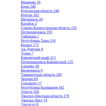
Вишневе
18
Киев
246
Курганская область
240
Курган
162
Шадринск
20
Катайск
2
Северо-Казахстанская область
232
Петропавловск
193
Тайынша
1
Республика Тыва
216
Кызыл
173
Ак-Довурак
8
Туран
7
Камчатский край
213
Петропавловск-Камчатский
135
Елизово
36
Вилючинск
9
Ташкентская область
209
Чирчик
69
Газалкент
17
Республика Калмыкия
182
Элиста
106
Джалал-Абадская область
179
Джалал-Абад
74
Токтогул
8