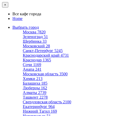
×
Все кафе города
Home
Выбрать город
Москва
7820
Зеленоград
51
Щербинка
33
Московский
28
Санкт-Петербург
5245
Краснодарский край
4731
Краснодар
1365
Сочи
1169
Анапа
241
Московская область
3500
Химки
213
Балашиха
185
Люберцы
162
Алматы
2739
Ташкент
2278
Свердловская область
2100
Екатеринбург
964
Нижний Тагил
169
Новоуральск
51