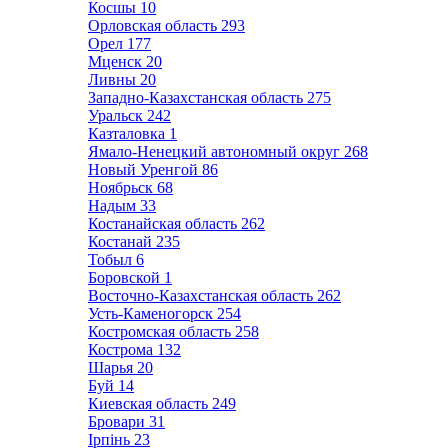
Косшы
10
Орловская область
293
Орел
177
Мценск
20
Ливны
20
Западно-Казахстанская область
275
Уральск
242
Казталовка
1
Ямало-Ненецкий автономный округ
268
Новый Уренгой
86
Ноябрьск
68
Надым
33
Костанайская область
262
Костанай
235
Тобыл
6
Боровской
1
Восточно-Казахстанская область
262
Усть-Каменогорск
254
Костромская область
258
Кострома
132
Шарья
20
Буй
14
Киевская область
249
Бровари
31
Ірпінь
23