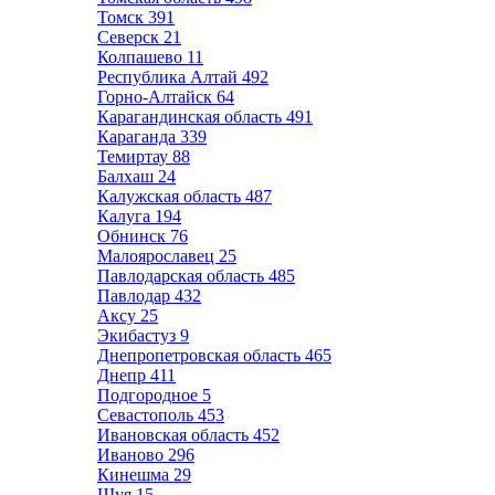
Томск
391
Северск
21
Колпашево
11
Республика Алтай
492
Горно-Алтайск
64
Карагандинская область
491
Караганда
339
Темиртау
88
Балхаш
24
Калужская область
487
Калуга
194
Обнинск
76
Малоярославец
25
Павлодарская область
485
Павлодар
432
Аксу
25
Экибастуз
9
Днепропетровская область
465
Днепр
411
Подгородное
5
Севастополь
453
Ивановская область
452
Иваново
296
Кинешма
29
Шуя
15