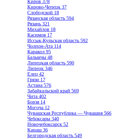
Киров
378
Кирово-Чепецк
37
Слободской
18
Рязанская область
594
Рязань
321
Михайлов
18
Касимов
17
Иссык-Кульская область
592
Чолпон-Ата
114
Каракол
95
Балыкчы
48
Липецкая область
590
Липецк
346
Елец
42
Грязи
17
Астана
576
Забайкальский край
569
Чита
402
Борзя
14
Могоча
12
Чувашская Республика — Чувашия
566
Чебоксары
340
Новочебоксарск
52
Канаш
36
Белгородская область
549