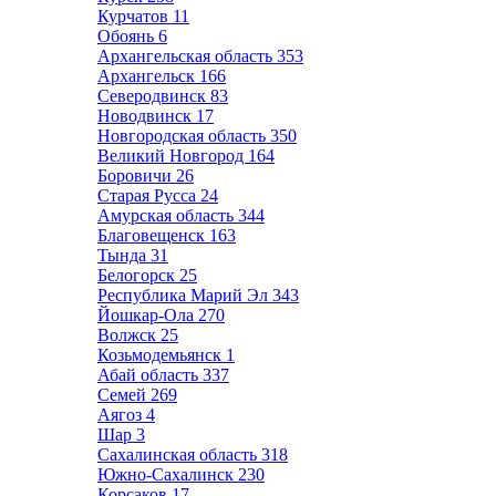
Курчатов
11
Обоянь
6
Архангельская область
353
Архангельск
166
Северодвинск
83
Новодвинск
17
Новгородская область
350
Великий Новгород
164
Боровичи
26
Старая Русса
24
Амурская область
344
Благовещенск
163
Тында
31
Белогорск
25
Республика Марий Эл
343
Йошкар-Ола
270
Волжск
25
Козьмодемьянск
1
Абай область
337
Семей
269
Аягоз
4
Шар
3
Сахалинская область
318
Южно-Сахалинск
230
Корсаков
17