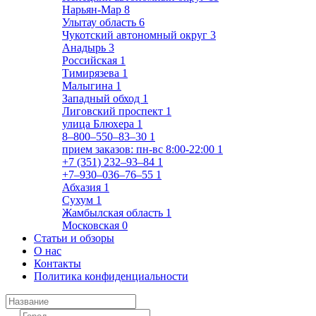
Нарьян-Мар
8
Улытау область
6
Чукотский автономный округ
3
Анадырь
3
Российская
1
Тимирязева
1
Малыгина
1
Западный обход
1
Лиговский проспект
1
улица Блюхера
1
8‒800‒550‒83‒30
1
прием заказов: пн-вс 8:00-22:00
1
+7 (351) 232‒93‒84
1
+7‒930‒036‒76‒55
1
Абхазия
1
Сухум
1
Жамбылская область
1
Московская
0
Статьи и обзоры
О нас
Контакты
Политика конфиденциальности