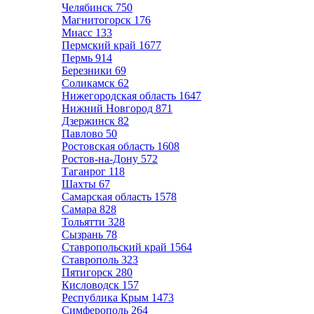
Челябинск
750
Магнитогорск
176
Миасс
133
Пермский край
1677
Пермь
914
Березники
69
Соликамск
62
Нижегородская область
1647
Нижний Новгород
871
Дзержинск
82
Павлово
50
Ростовская область
1608
Ростов-на-Дону
572
Таганрог
118
Шахты
67
Самарская область
1578
Самара
828
Тольятти
328
Сызрань
78
Ставропольский край
1564
Ставрополь
323
Пятигорск
280
Кисловодск
157
Республика Крым
1473
Симферополь
264