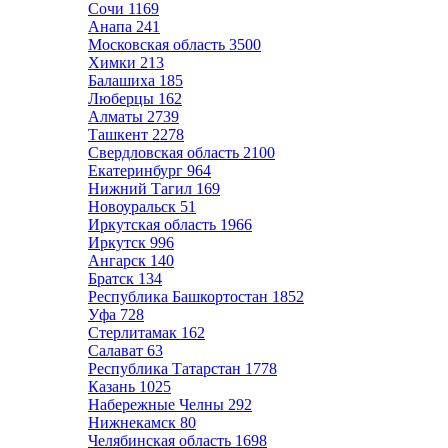
Сочи
1169
Анапа
241
Московская область
3500
Химки
213
Балашиха
185
Люберцы
162
Алматы
2739
Ташкент
2278
Свердловская область
2100
Екатеринбург
964
Нижний Тагил
169
Новоуральск
51
Иркутская область
1966
Иркутск
996
Ангарск
140
Братск
134
Республика Башкортостан
1852
Уфа
728
Стерлитамак
162
Салават
63
Республика Татарстан
1778
Казань
1025
Набережные Челны
292
Нижнекамск
80
Челябинская область
1698