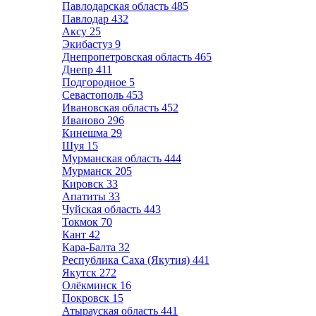
Павлодарская область
485
Павлодар
432
Аксу
25
Экибастуз
9
Днепропетровская область
465
Днепр
411
Подгородное
5
Севастополь
453
Ивановская область
452
Иваново
296
Кинешма
29
Шуя
15
Мурманская область
444
Мурманск
205
Кировск
33
Апатиты
33
Чуйская область
443
Токмок
70
Кант
42
Кара-Балта
32
Республика Саха (Якутия)
441
Якутск
272
Олёкминск
16
Покровск
15
Атырауская область
441