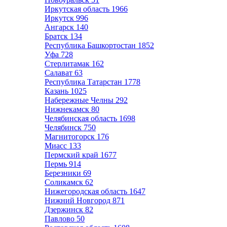
Иркутская область
1966
Иркутск
996
Ангарск
140
Братск
134
Республика Башкортостан
1852
Уфа
728
Стерлитамак
162
Салават
63
Республика Татарстан
1778
Казань
1025
Набережные Челны
292
Нижнекамск
80
Челябинская область
1698
Челябинск
750
Магнитогорск
176
Миасс
133
Пермский край
1677
Пермь
914
Березники
69
Соликамск
62
Нижегородская область
1647
Нижний Новгород
871
Дзержинск
82
Павлово
50