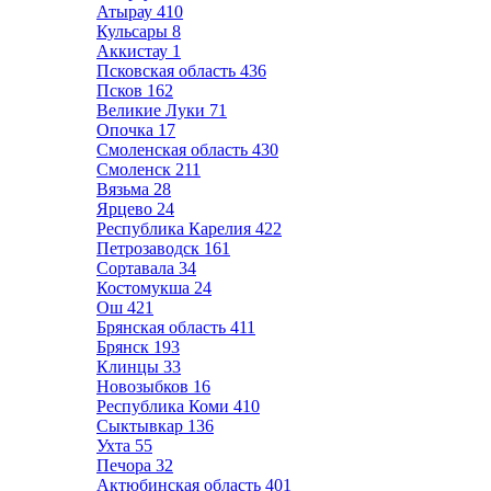
Атырау
410
Кульсары
8
Аккистау
1
Псковская область
436
Псков
162
Великие Луки
71
Опочка
17
Смоленская область
430
Смоленск
211
Вязьма
28
Ярцево
24
Республика Карелия
422
Петрозаводск
161
Сортавала
34
Костомукша
24
Ош
421
Брянская область
411
Брянск
193
Клинцы
33
Новозыбков
16
Республика Коми
410
Сыктывкар
136
Ухта
55
Печора
32
Актюбинская область
401