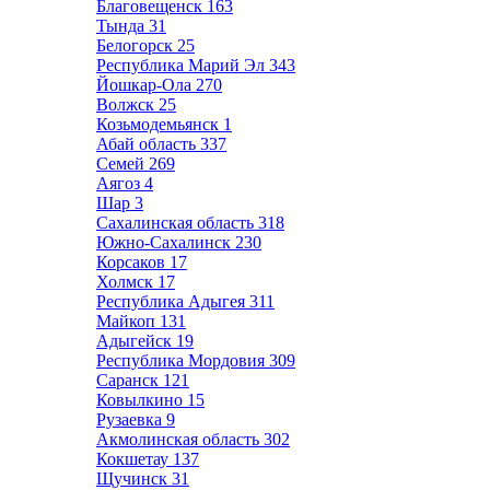
Благовещенск
163
Тында
31
Белогорск
25
Республика Марий Эл
343
Йошкар-Ола
270
Волжск
25
Козьмодемьянск
1
Абай область
337
Семей
269
Аягоз
4
Шар
3
Сахалинская область
318
Южно-Сахалинск
230
Корсаков
17
Холмск
17
Республика Адыгея
311
Майкоп
131
Адыгейск
19
Республика Мордовия
309
Саранск
121
Ковылкино
15
Рузаевка
9
Акмолинская область
302
Кокшетау
137
Щучинск
31