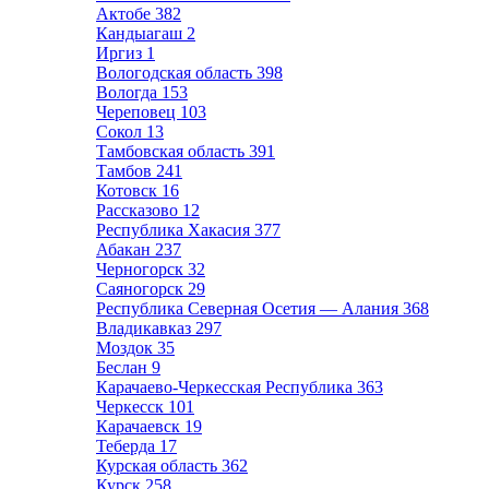
Актобе
382
Кандыагаш
2
Иргиз
1
Вологодская область
398
Вологда
153
Череповец
103
Сокол
13
Тамбовская область
391
Тамбов
241
Котовск
16
Рассказово
12
Республика Хакасия
377
Абакан
237
Черногорск
32
Саяногорск
29
Республика Северная Осетия — Алания
368
Владикавказ
297
Моздок
35
Беслан
9
Карачаево-Черкесская Республика
363
Черкесск
101
Карачаевск
19
Теберда
17
Курская область
362
Курск
258