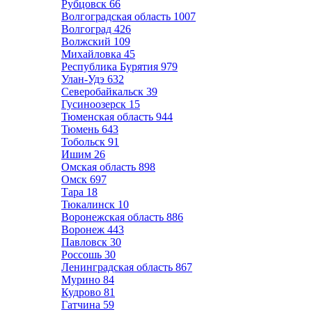
Рубцовск
66
Волгоградская область
1007
Волгоград
426
Волжский
109
Михайловка
45
Республика Бурятия
979
Улан-Удэ
632
Северобайкальск
39
Гусиноозерск
15
Тюменская область
944
Тюмень
643
Тобольск
91
Ишим
26
Омская область
898
Омск
697
Тара
18
Тюкалинск
10
Воронежская область
886
Воронеж
443
Павловск
30
Россошь
30
Ленинградская область
867
Мурино
84
Кудрово
81
Гатчина
59