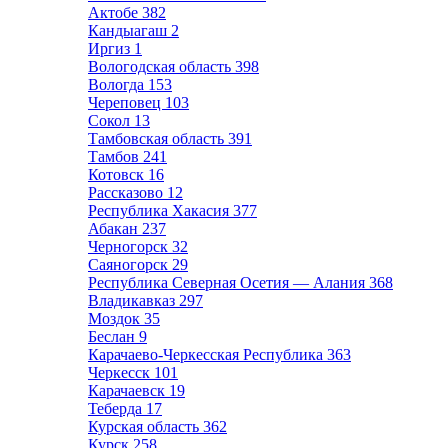
Актобе
382
Кандыагаш
2
Иргиз
1
Вологодская область
398
Вологда
153
Череповец
103
Сокол
13
Тамбовская область
391
Тамбов
241
Котовск
16
Рассказово
12
Республика Хакасия
377
Абакан
237
Черногорск
32
Саяногорск
29
Республика Северная Осетия — Алания
368
Владикавказ
297
Моздок
35
Беслан
9
Карачаево-Черкесская Республика
363
Черкесск
101
Карачаевск
19
Теберда
17
Курская область
362
Курск
258