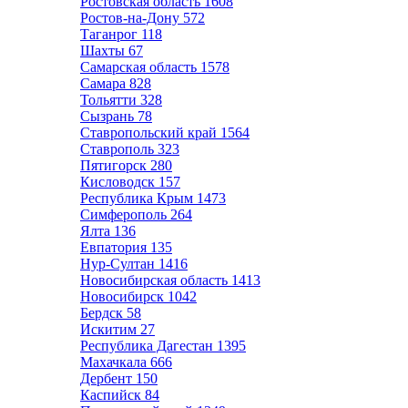
Ростовская область
1608
Ростов-на-Дону
572
Таганрог
118
Шахты
67
Самарская область
1578
Самара
828
Тольятти
328
Сызрань
78
Ставропольский край
1564
Ставрополь
323
Пятигорск
280
Кисловодск
157
Республика Крым
1473
Симферополь
264
Ялта
136
Евпатория
135
Нур-Султан
1416
Новосибирская область
1413
Новосибирск
1042
Бердск
58
Искитим
27
Республика Дагестан
1395
Махачкала
666
Дербент
150
Каспийск
84