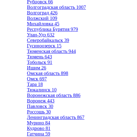
Рубцовск
66
Волгоградская область
1007
Волгоград
426
Волжский
109
Михайловка
45
Республика Бурятия
979
Улан-Удэ
632
Северобайкальск
39
Гусиноозерск
15
Тюменская область
944
Тюмень
643
Тобольск
91
Ишим
26
Омская область
898
Омск
697
Тара
18
Тюкалинск
10
Воронежская область
886
Воронеж
443
Павловск
30
Россошь
30
Ленинградская область
867
Мурино
84
Кудрово
81
Гатчина
59