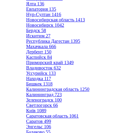
Ялта
136
Евпатория
135
Нур-Султан
1416
Новосибирская область
1413
Новосибирск
1042
Бердск
58
Искитим
27
Республика Дагестан
1395
Махачкала
666
Дербент
150
Каспийск
84
Приморский край
1349
Владивосток
632
Уссурийск
133
Находка
117
Бишкек
1318
Калининградская область
1250
Калининград
723
Зеленоградск
100
Светлогорск
66
Київ
1089
Саратовская область
1061
Саратов
499
Энгельс
106
Балаково
55