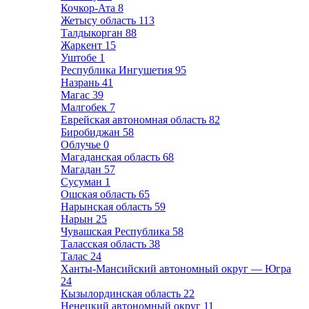
Кочкор-Ата
8
Жетысу область
113
Талдыкорган
88
Жаркент
15
Уштобе
1
Республика Ингушетия
95
Назрань
41
Магас
39
Малгобек
7
Еврейская автономная область
82
Биробиджан
58
Облучье
0
Магаданская область
68
Магадан
57
Сусуман
1
Ошская область
65
Нарынская область
59
Нарын
25
Чувашская Республика
58
Таласская область
38
Талас
24
Ханты-Мансийский автономный округ — Югра
24
Кызылординская область
22
Ненецкий автономный округ
11