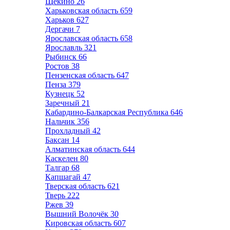
Щёкино
26
Харьковская область
659
Харьков
627
Дергачи
7
Ярославская область
658
Ярославль
321
Рыбинск
66
Ростов
38
Пензенская область
647
Пенза
379
Кузнецк
52
Заречный
21
Кабардино-Балкарская Республика
646
Нальчик
356
Прохладный
42
Баксан
14
Алматинская область
644
Каскелен
80
Талгар
68
Капшагай
47
Тверская область
621
Тверь
222
Ржев
39
Вышний Волочёк
30
Кировская область
607