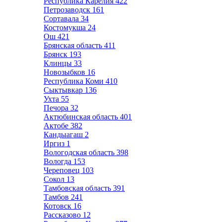
Республика Карелия
422
Петрозаводск
161
Сортавала
34
Костомукша
24
Ош
421
Брянская область
411
Брянск
193
Клинцы
33
Новозыбков
16
Республика Коми
410
Сыктывкар
136
Ухта
55
Печора
32
Актюбинская область
401
Актобе
382
Кандыагаш
2
Иргиз
1
Вологодская область
398
Вологда
153
Череповец
103
Сокол
13
Тамбовская область
391
Тамбов
241
Котовск
16
Рассказово
12