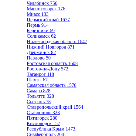
Челябинск
750
Магнитогорск
176
Миасс
133
Пермский край
1677
Пермь
914
Березники
69
Соликамск
62
Нижегородская область
1647
Нижний Новгород
871
Дзержинск
82
Павлово
50
Ростовская область
1608
Ростов-на-Дону
572
Таганрог
118
Шахты
67
Самарская область
1578
Самара
828
Тольятти
328
Сызрань
78
Ставропольский край
1564
Ставрополь
323
Пятигорск
280
Кисловодск
157
Республика Крым
1473
Симферополь
264