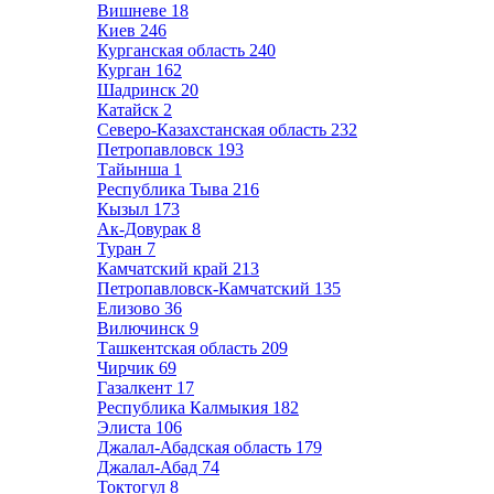
Вишневе
18
Киев
246
Курганская область
240
Курган
162
Шадринск
20
Катайск
2
Северо-Казахстанская область
232
Петропавловск
193
Тайынша
1
Республика Тыва
216
Кызыл
173
Ак-Довурак
8
Туран
7
Камчатский край
213
Петропавловск-Камчатский
135
Елизово
36
Вилючинск
9
Ташкентская область
209
Чирчик
69
Газалкент
17
Республика Калмыкия
182
Элиста
106
Джалал-Абадская область
179
Джалал-Абад
74
Токтогул
8