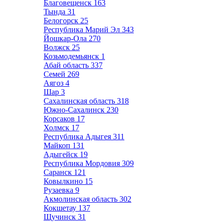
Благовещенск
163
Тында
31
Белогорск
25
Республика Марий Эл
343
Йошкар-Ола
270
Волжск
25
Козьмодемьянск
1
Абай область
337
Семей
269
Аягоз
4
Шар
3
Сахалинская область
318
Южно-Сахалинск
230
Корсаков
17
Холмск
17
Республика Адыгея
311
Майкоп
131
Адыгейск
19
Республика Мордовия
309
Саранск
121
Ковылкино
15
Рузаевка
9
Акмолинская область
302
Кокшетау
137
Щучинск
31