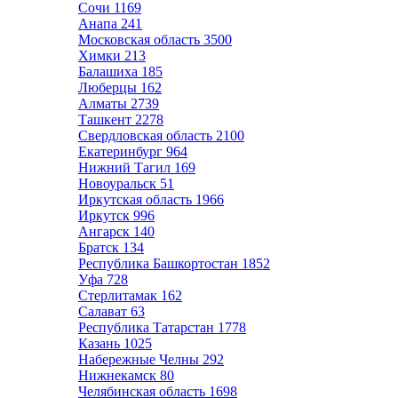
Сочи
1169
Анапа
241
Московская область
3500
Химки
213
Балашиха
185
Люберцы
162
Алматы
2739
Ташкент
2278
Свердловская область
2100
Екатеринбург
964
Нижний Тагил
169
Новоуральск
51
Иркутская область
1966
Иркутск
996
Ангарск
140
Братск
134
Республика Башкортостан
1852
Уфа
728
Стерлитамак
162
Салават
63
Республика Татарстан
1778
Казань
1025
Набережные Челны
292
Нижнекамск
80
Челябинская область
1698