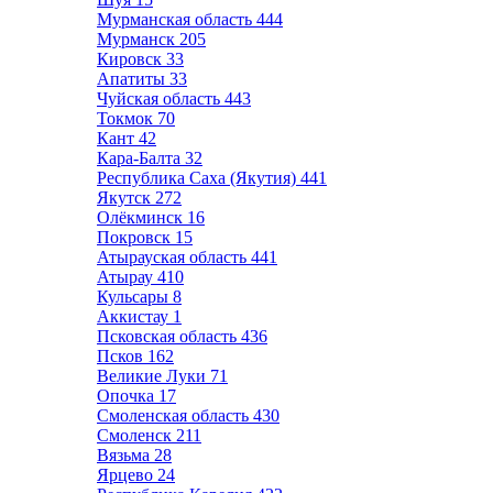
Мурманская область
444
Мурманск
205
Кировск
33
Апатиты
33
Чуйская область
443
Токмок
70
Кант
42
Кара-Балта
32
Республика Саха (Якутия)
441
Якутск
272
Олёкминск
16
Покровск
15
Атырауская область
441
Атырау
410
Кульсары
8
Аккистау
1
Псковская область
436
Псков
162
Великие Луки
71
Опочка
17
Смоленская область
430
Смоленск
211
Вязьма
28
Ярцево
24