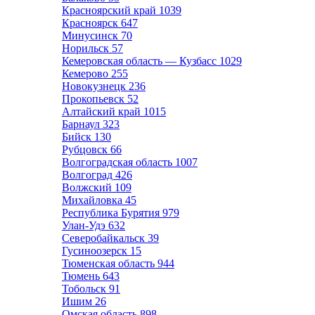
Красноярский край
1039
Красноярск
647
Минусинск
70
Норильск
57
Кемеровская область — Кузбасс
1029
Кемерово
255
Новокузнецк
236
Прокопьевск
52
Алтайский край
1015
Барнаул
323
Бийск
130
Рубцовск
66
Волгоградская область
1007
Волгоград
426
Волжский
109
Михайловка
45
Республика Бурятия
979
Улан-Удэ
632
Северобайкальск
39
Гусиноозерск
15
Тюменская область
944
Тюмень
643
Тобольск
91
Ишим
26
Омская область
898