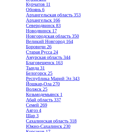
Курчатов
11
Обоянь
6
Архангельская область
353
Архангельск
166
Северодвинск
83
Новодвинск
17
Новгородская область
350
Великий Новгород
164
Боровичи
26
Старая Русса
24
Амурская область
344
Благовещенск
163
Тында
31
Белогорск
25
Республика Марий Эл
343
Йошкар-Ола
270
Волжск
25
Козьмодемьянск
1
Абай область
337
Семей
269
Аягоз
4
Шар
3
Сахалинская область
318
Южно-Сахалинск
230
Корсаков
17