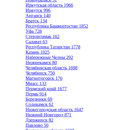
Иркутская область
1966
Иркутск
996
Ангарск
140
Братск
134
Республика Башкортостан
1852
Уфа
728
Стерлитамак
162
Салават
63
Республика Татарстан
1778
Казань
1025
Набережные Челны
292
Нижнекамск
80
Челябинская область
1698
Челябинск
750
Магнитогорск
176
Миасс
133
Пермский край
1677
Пермь
914
Березники
69
Соликамск
62
Нижегородская область
1647
Нижний Новгород
871
Дзержинск
82
Павлово
50