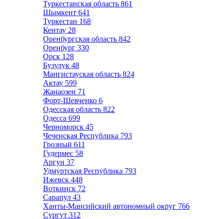
Туркестанская область
861
Шымкент
641
Туркестан
168
Кентау
28
Оренбургская область
842
Оренбург
330
Орск
128
Бузулук
48
Мангистауская область
824
Актау
599
Жанаозен
71
Форт-Шевченко
6
Одесская область
822
Одесса
699
Черноморск
45
Чеченская Республика
793
Грозный
611
Гудермес
58
Аргун
37
Удмуртская Республика
793
Ижевск
448
Воткинск
72
Сарапул
43
Ханты-Мансийский автономный округ
766
Сургут
312