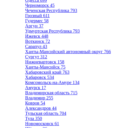
Одесса
699
Черноморск
45
Чеченская Республика
793
Грозный
611
Гудермес
58
Аргун
37
Удмуртская Республика
793
Ижевск
448
Воткинск
72
Сарапул
43
Ханты-Мансийский автономный округ
766
Сургут
312
Нижневартовск
158
Ханты-Мансийск
75
Хабаровский край
763
Хабаровск
534
Комсомольск-на-Амуре
134
Амурск
17
Владимирская область
715
Владимир
255
Ковров
54
Александров
44
Тульская область
704
Тула
350
Новомосковск
61