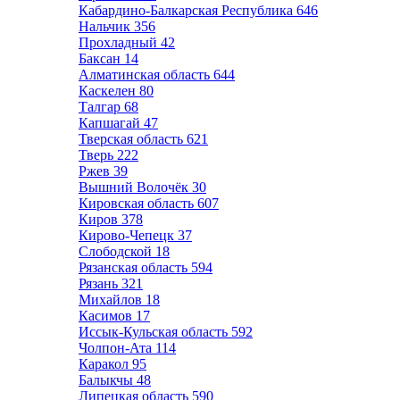
Кабардино-Балкарская Республика
646
Нальчик
356
Прохладный
42
Баксан
14
Алматинская область
644
Каскелен
80
Талгар
68
Капшагай
47
Тверская область
621
Тверь
222
Ржев
39
Вышний Волочёк
30
Кировская область
607
Киров
378
Кирово-Чепецк
37
Слободской
18
Рязанская область
594
Рязань
321
Михайлов
18
Касимов
17
Иссык-Кульская область
592
Чолпон-Ата
114
Каракол
95
Балыкчы
48
Липецкая область
590