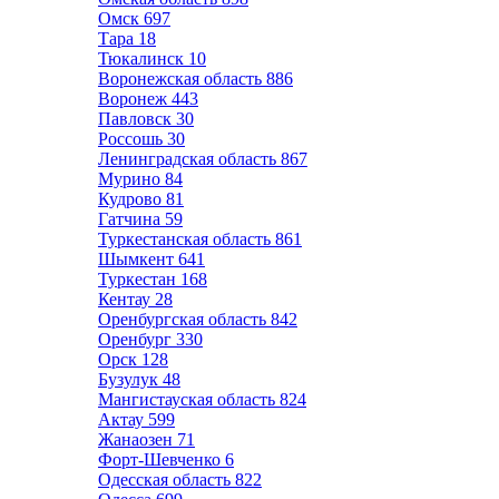
Омск
697
Тара
18
Тюкалинск
10
Воронежская область
886
Воронеж
443
Павловск
30
Россошь
30
Ленинградская область
867
Мурино
84
Кудрово
81
Гатчина
59
Туркестанская область
861
Шымкент
641
Туркестан
168
Кентау
28
Оренбургская область
842
Оренбург
330
Орск
128
Бузулук
48
Мангистауская область
824
Актау
599
Жанаозен
71
Форт-Шевченко
6
Одесская область
822