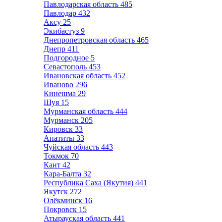
Павлодарская область
485
Павлодар
432
Аксу
25
Экибастуз
9
Днепропетровская область
465
Днепр
411
Подгородное
5
Севастополь
453
Ивановская область
452
Иваново
296
Кинешма
29
Шуя
15
Мурманская область
444
Мурманск
205
Кировск
33
Апатиты
33
Чуйская область
443
Токмок
70
Кант
42
Кара-Балта
32
Республика Саха (Якутия)
441
Якутск
272
Олёкминск
16
Покровск
15
Атырауская область
441