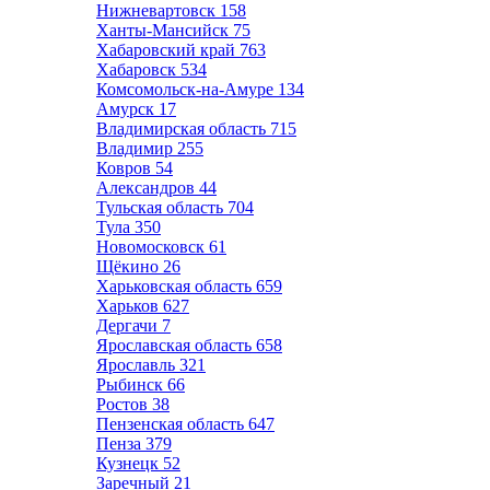
Нижневартовск
158
Ханты-Мансийск
75
Хабаровский край
763
Хабаровск
534
Комсомольск-на-Амуре
134
Амурск
17
Владимирская область
715
Владимир
255
Ковров
54
Александров
44
Тульская область
704
Тула
350
Новомосковск
61
Щёкино
26
Харьковская область
659
Харьков
627
Дергачи
7
Ярославская область
658
Ярославль
321
Рыбинск
66
Ростов
38
Пензенская область
647
Пенза
379
Кузнецк
52
Заречный
21