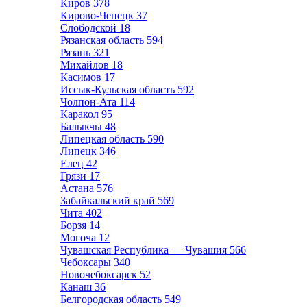
Киров
378
Кирово-Чепецк
37
Слободской
18
Рязанская область
594
Рязань
321
Михайлов
18
Касимов
17
Иссык-Кульская область
592
Чолпон-Ата
114
Каракол
95
Балыкчы
48
Липецкая область
590
Липецк
346
Елец
42
Грязи
17
Астана
576
Забайкальский край
569
Чита
402
Борзя
14
Могоча
12
Чувашская Республика — Чувашия
566
Чебоксары
340
Новочебоксарск
52
Канаш
36
Белгородская область
549