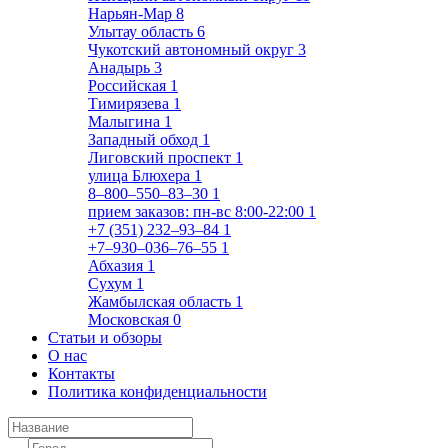
Нарьян-Мар
8
Улытау область
6
Чукотский автономный округ
3
Анадырь
3
Российская
1
Тимирязева
1
Малыгина
1
Западный обход
1
Лиговский проспект
1
улица Блюхера
1
8‒800‒550‒83‒30
1
прием заказов: пн-вс 8:00-22:00
1
+7 (351) 232‒93‒84
1
+7‒930‒036‒76‒55
1
Абхазия
1
Сухум
1
Жамбылская область
1
Московская
0
Статьи и обзоры
О нас
Контакты
Политика конфиденциальности