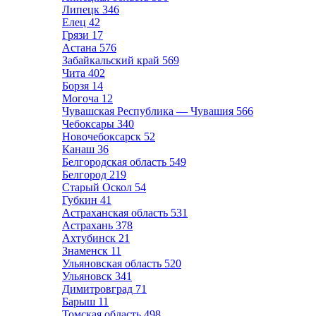
Липецк
346
Елец
42
Грязи
17
Астана
576
Забайкальский край
569
Чита
402
Борзя
14
Могоча
12
Чувашская Республика — Чувашия
566
Чебоксары
340
Новочебоксарск
52
Канаш
36
Белгородская область
549
Белгород
219
Старый Оскол
54
Губкин
41
Астраханская область
531
Астрахань
378
Ахтубинск
21
Знаменск
11
Ульяновская область
520
Ульяновск
341
Димитровград
71
Барыш
11
Томская область
498