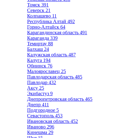
Томск
391
Северск
21
Колпашево
11
Республика Алтай
492
Горно-Алтайск
64
Карагандинская область
491
Караганда
339
Темиртау
88
Балхаш
24
Калужская область
487
Калуга
194
Обнинск
76
Малоярославец
25
Павлодарская область
485
Павлодар
432
Аксу
25
Экибастуз
9
Днепропетровская область
465
Днепр
411
Подгородное
5
Севастополь
453
Ивановская область
452
Иваново
296
Кинешма
29
Шуя
15