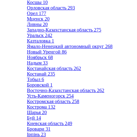
Косшы
10
Орловская область
293
Орел
177
Мценск
20
Ливны
20
Западно-Казахстанская область
275
Уральск
242
Казталовка
1
Ямало-Ненецкий автономный округ
268
Новый Уренгой
86
Ноябрьск
68
Надым
33
Костанайская область
262
Костанай
235
Тобыл
6
Боровской
1
Восточно-Казахстанская область
262
Усть-Каменогорск
254
Костромская область
258
Кострома
132
Шарья
20
Буй
14
Киевская область
249
Бровари
31
Ірпінь
23