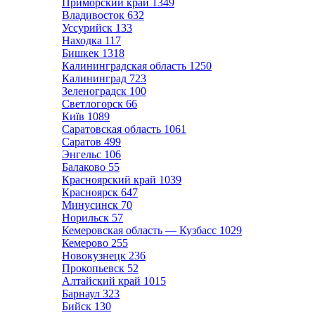
Приморский край
1349
Владивосток
632
Уссурийск
133
Находка
117
Бишкек
1318
Калининградская область
1250
Калининград
723
Зеленоградск
100
Светлогорск
66
Київ
1089
Саратовская область
1061
Саратов
499
Энгельс
106
Балаково
55
Красноярский край
1039
Красноярск
647
Минусинск
70
Норильск
57
Кемеровская область — Кузбасс
1029
Кемерово
255
Новокузнецк
236
Прокопьевск
52
Алтайский край
1015
Барнаул
323
Бийск
130