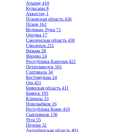
Атырау
410
Кульсары
8
Аккистау
1
Псковская область
436
Псков
162
Великие Луки
71
Опочка
17
Смоленская область
430
Смоленск
211
Вязьма
28
Ярцево
24
Республика Карелия
422
Петрозаводск
161
Сортавала
34
Костомукша
24
Ош
421
Брянская область
411
Брянск
193
Клинцы
33
Новозыбков
16
Республика Коми
410
Сыктывкар
136
Ухта
55
Печора
32
Актюбинская область
401