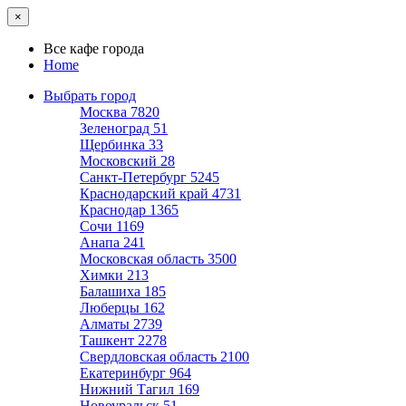
×
Все кафе города
Home
Выбрать город
Москва
7820
Зеленоград
51
Щербинка
33
Московский
28
Санкт-Петербург
5245
Краснодарский край
4731
Краснодар
1365
Сочи
1169
Анапа
241
Московская область
3500
Химки
213
Балашиха
185
Люберцы
162
Алматы
2739
Ташкент
2278
Свердловская область
2100
Екатеринбург
964
Нижний Тагил
169
Новоуральск
51