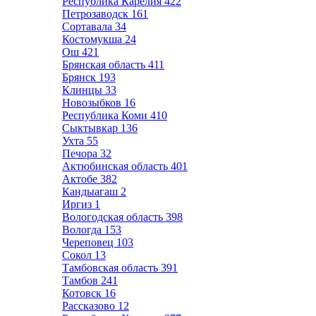
Республика Карелия
422
Петрозаводск
161
Сортавала
34
Костомукша
24
Ош
421
Брянская область
411
Брянск
193
Клинцы
33
Новозыбков
16
Республика Коми
410
Сыктывкар
136
Ухта
55
Печора
32
Актюбинская область
401
Актобе
382
Кандыагаш
2
Иргиз
1
Вологодская область
398
Вологда
153
Череповец
103
Сокол
13
Тамбовская область
391
Тамбов
241
Котовск
16
Рассказово
12