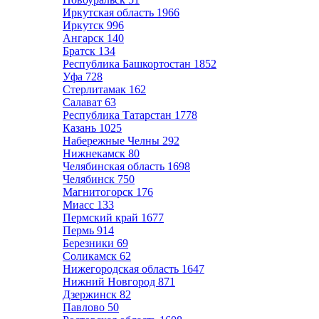
Иркутская область
1966
Иркутск
996
Ангарск
140
Братск
134
Республика Башкортостан
1852
Уфа
728
Стерлитамак
162
Салават
63
Республика Татарстан
1778
Казань
1025
Набережные Челны
292
Нижнекамск
80
Челябинская область
1698
Челябинск
750
Магнитогорск
176
Миасс
133
Пермский край
1677
Пермь
914
Березники
69
Соликамск
62
Нижегородская область
1647
Нижний Новгород
871
Дзержинск
82
Павлово
50