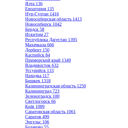
Ялта
136
Евпатория
135
Нур-Султан
1416
Новосибирская область
1413
Новосибирск
1042
Бердск
58
Искитим
27
Республика Дагестан
1395
Махачкала
666
Дербент
150
Каспийск
84
Приморский край
1349
Владивосток
632
Уссурийск
133
Находка
117
Бишкек
1318
Калининградская область
1250
Калининград
723
Зеленоградск
100
Светлогорск
66
Київ
1089
Саратовская область
1061
Саратов
499
Энгельс
106
Балаково
55