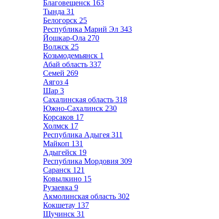
Благовещенск
163
Тында
31
Белогорск
25
Республика Марий Эл
343
Йошкар-Ола
270
Волжск
25
Козьмодемьянск
1
Абай область
337
Семей
269
Аягоз
4
Шар
3
Сахалинская область
318
Южно-Сахалинск
230
Корсаков
17
Холмск
17
Республика Адыгея
311
Майкоп
131
Адыгейск
19
Республика Мордовия
309
Саранск
121
Ковылкино
15
Рузаевка
9
Акмолинская область
302
Кокшетау
137
Щучинск
31