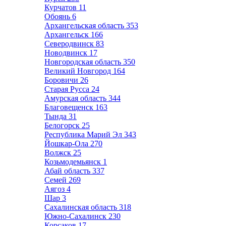
Курчатов
11
Обоянь
6
Архангельская область
353
Архангельск
166
Северодвинск
83
Новодвинск
17
Новгородская область
350
Великий Новгород
164
Боровичи
26
Старая Русса
24
Амурская область
344
Благовещенск
163
Тында
31
Белогорск
25
Республика Марий Эл
343
Йошкар-Ола
270
Волжск
25
Козьмодемьянск
1
Абай область
337
Семей
269
Аягоз
4
Шар
3
Сахалинская область
318
Южно-Сахалинск
230
Корсаков
17