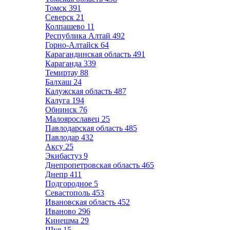
Томск
391
Северск
21
Колпашево
11
Республика Алтай
492
Горно-Алтайск
64
Карагандинская область
491
Караганда
339
Темиртау
88
Балхаш
24
Калужская область
487
Калуга
194
Обнинск
76
Малоярославец
25
Павлодарская область
485
Павлодар
432
Аксу
25
Экибастуз
9
Днепропетровская область
465
Днепр
411
Подгородное
5
Севастополь
453
Ивановская область
452
Иваново
296
Кинешма
29
Шуя
15