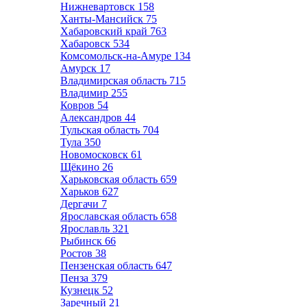
Нижневартовск
158
Ханты-Мансийск
75
Хабаровский край
763
Хабаровск
534
Комсомольск-на-Амуре
134
Амурск
17
Владимирская область
715
Владимир
255
Ковров
54
Александров
44
Тульская область
704
Тула
350
Новомосковск
61
Щёкино
26
Харьковская область
659
Харьков
627
Дергачи
7
Ярославская область
658
Ярославль
321
Рыбинск
66
Ростов
38
Пензенская область
647
Пенза
379
Кузнецк
52
Заречный
21