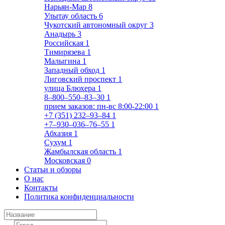
Нарьян-Мар
8
Улытау область
6
Чукотский автономный округ
3
Анадырь
3
Российская
1
Тимирязева
1
Малыгина
1
Западный обход
1
Лиговский проспект
1
улица Блюхера
1
8‒800‒550‒83‒30
1
прием заказов: пн-вс 8:00-22:00
1
+7 (351) 232‒93‒84
1
+7‒930‒036‒76‒55
1
Абхазия
1
Сухум
1
Жамбылская область
1
Московская
0
Статьи и обзоры
О нас
Контакты
Политика конфиденциальности