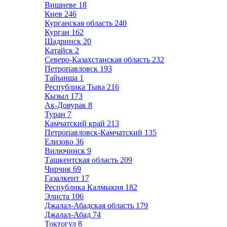
Вишневе
18
Киев
246
Курганская область
240
Курган
162
Шадринск
20
Катайск
2
Северо-Казахстанская область
232
Петропавловск
193
Тайынша
1
Республика Тыва
216
Кызыл
173
Ак-Довурак
8
Туран
7
Камчатский край
213
Петропавловск-Камчатский
135
Елизово
36
Вилючинск
9
Ташкентская область
209
Чирчик
69
Газалкент
17
Республика Калмыкия
182
Элиста
106
Джалал-Абадская область
179
Джалал-Абад
74
Токтогул
8