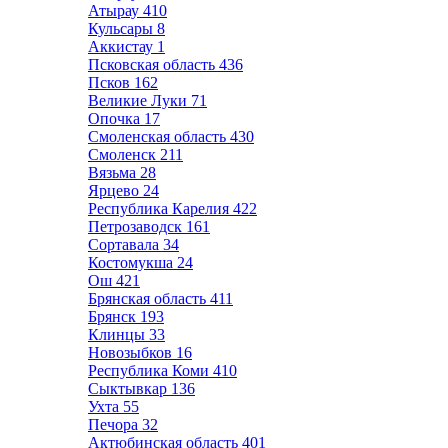
Атырау
410
Кульсары
8
Аккистау
1
Псковская область
436
Псков
162
Великие Луки
71
Опочка
17
Смоленская область
430
Смоленск
211
Вязьма
28
Ярцево
24
Республика Карелия
422
Петрозаводск
161
Сортавала
34
Костомукша
24
Ош
421
Брянская область
411
Брянск
193
Клинцы
33
Новозыбков
16
Республика Коми
410
Сыктывкар
136
Ухта
55
Печора
32
Актюбинская область
401