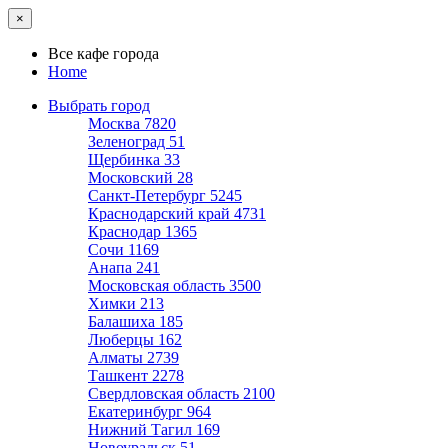
×
Все кафе города
Home
Выбрать город
Москва
7820
Зеленоград
51
Щербинка
33
Московский
28
Санкт-Петербург
5245
Краснодарский край
4731
Краснодар
1365
Сочи
1169
Анапа
241
Московская область
3500
Химки
213
Балашиха
185
Люберцы
162
Алматы
2739
Ташкент
2278
Свердловская область
2100
Екатеринбург
964
Нижний Тагил
169
Новоуральск
51