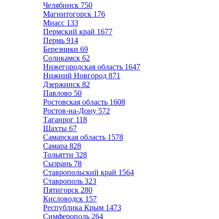
Челябинск
750
Магнитогорск
176
Миасс
133
Пермский край
1677
Пермь
914
Березники
69
Соликамск
62
Нижегородская область
1647
Нижний Новгород
871
Дзержинск
82
Павлово
50
Ростовская область
1608
Ростов-на-Дону
572
Таганрог
118
Шахты
67
Самарская область
1578
Самара
828
Тольятти
328
Сызрань
78
Ставропольский край
1564
Ставрополь
323
Пятигорск
280
Кисловодск
157
Республика Крым
1473
Симферополь
264