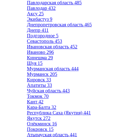
Павлодарская область
485
Павлодар
432
Аксу
25
Экибастуз
9
Днепропетровская область
465
Днепр
411
Подгородное
5
Севастополь
453
Ивановская область
452
Иваново
296
Кинешма
29
Шуя
15
Мурманская область
444
Мурманск
205
Кировск
33
Апатиты
33
Чуйская область
443
Токмок
70
Кант
42
Кара-Балта
32
Республика Саха (Якутия)
441
Якутск
272
Олёкминск
16
Покровск
15
Атырауская область
441