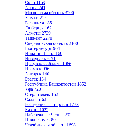
Сочи
1169
Анапа
241
Московская область
3500
Химки
213
Балашиха
185
Люберцы
162
Алматы
2739
Ташкент
2278
Свердловская область
2100
Екатеринбург
964
Нижний Тагил
169
Новоуральск
51
Иркутская область
1966
Иркутск
996
Ангарск
140
Братск
134
Республика Башкортостан
1852
Уфа
728
Стерлитамак
162
Салават
63
Республика Татарстан
1778
Казань
1025
Набережные Челны
292
Нижнекамск
80
Челябинская область
1698