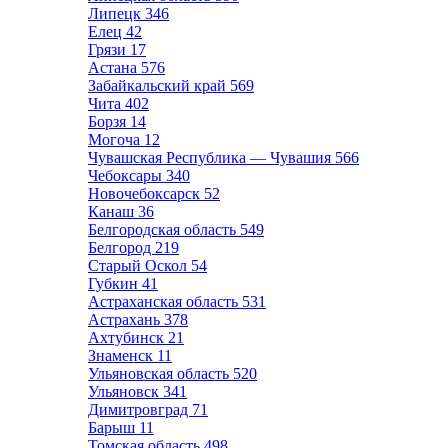
Липецк
346
Елец
42
Грязи
17
Астана
576
Забайкальский край
569
Чита
402
Борзя
14
Могоча
12
Чувашская Республика — Чувашия
566
Чебоксары
340
Новочебоксарск
52
Канаш
36
Белгородская область
549
Белгород
219
Старый Оскол
54
Губкин
41
Астраханская область
531
Астрахань
378
Ахтубинск
21
Знаменск
11
Ульяновская область
520
Ульяновск
341
Димитровград
71
Барыш
11
Томская область
498