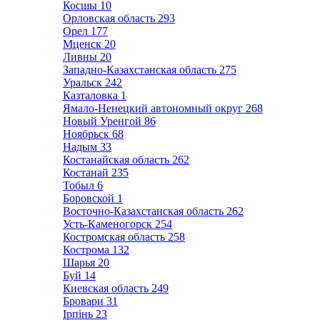
Косшы
10
Орловская область
293
Орел
177
Мценск
20
Ливны
20
Западно-Казахстанская область
275
Уральск
242
Казталовка
1
Ямало-Ненецкий автономный округ
268
Новый Уренгой
86
Ноябрьск
68
Надым
33
Костанайская область
262
Костанай
235
Тобыл
6
Боровской
1
Восточно-Казахстанская область
262
Усть-Каменогорск
254
Костромская область
258
Кострома
132
Шарья
20
Буй
14
Киевская область
249
Бровари
31
Ірпінь
23