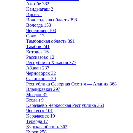
Актобе
382
Кандыагаш
2
Иргиз
1
Вологодская область
398
Вологда
153
Череповец
103
Сокол
13
Тамбовская область
391
Тамбов
241
Котовск
16
Рассказово
12
Республика Хакасия
377
Абакан
237
Черногорск
32
Саяногорск
29
Республика Северная Осетия — Алания
368
Владикавказ
297
Моздок
35
Беслан
9
Карачаево-Черкесская Республика
363
Черкесск
101
Карачаевск
19
Теберда
17
Курская область
362
Курск
258