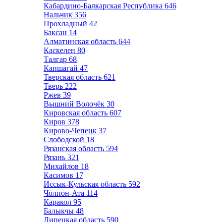
Кабардино-Балкарская Республика
646
Нальчик
356
Прохладный
42
Баксан
14
Алматинская область
644
Каскелен
80
Талгар
68
Капшагай
47
Тверская область
621
Тверь
222
Ржев
39
Вышний Волочёк
30
Кировская область
607
Киров
378
Кирово-Чепецк
37
Слободской
18
Рязанская область
594
Рязань
321
Михайлов
18
Касимов
17
Иссык-Кульская область
592
Чолпон-Ата
114
Каракол
95
Балыкчы
48
Липецкая область
590