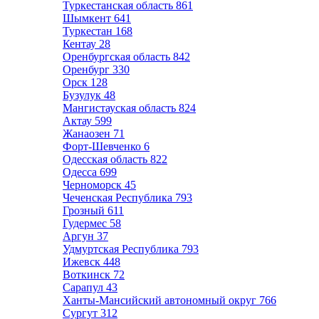
Туркестанская область
861
Шымкент
641
Туркестан
168
Кентау
28
Оренбургская область
842
Оренбург
330
Орск
128
Бузулук
48
Мангистауская область
824
Актау
599
Жанаозен
71
Форт-Шевченко
6
Одесская область
822
Одесса
699
Черноморск
45
Чеченская Республика
793
Грозный
611
Гудермес
58
Аргун
37
Удмуртская Республика
793
Ижевск
448
Воткинск
72
Сарапул
43
Ханты-Мансийский автономный округ
766
Сургут
312