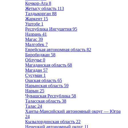
Кочкор-Ата
8
Жетысу область
113
Талдыкорган
88
Жаркент
15
Уштобе
1
Республика Ингушетия
95
Назрань
41
Магас
39
Малгобек
7
Еврейская автономная область
82
Биробиджан
58
Облучье
0
Магаданская область
68
Магадан
57
Сусуман
1
Ошская область
65
Нарынская область
59
Нарын
25
Чувашская Республика
58
Таласская область
38
Талас
24
Ханты-Мансийский автономный округ — Югра
24
Кызылординская область
22
Ненецкий автономный округ
11