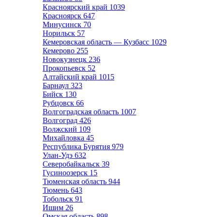
Красноярский край
1039
Красноярск
647
Минусинск
70
Норильск
57
Кемеровская область — Кузбасс
1029
Кемерово
255
Новокузнецк
236
Прокопьевск
52
Алтайский край
1015
Барнаул
323
Бийск
130
Рубцовск
66
Волгоградская область
1007
Волгоград
426
Волжский
109
Михайловка
45
Республика Бурятия
979
Улан-Удэ
632
Северобайкальск
39
Гусиноозерск
15
Тюменская область
944
Тюмень
643
Тобольск
91
Ишим
26
Омская область
898