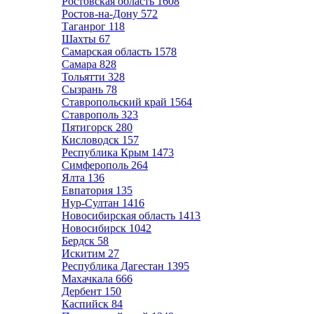
Ростовская область
1608
Ростов-на-Дону
572
Таганрог
118
Шахты
67
Самарская область
1578
Самара
828
Тольятти
328
Сызрань
78
Ставропольский край
1564
Ставрополь
323
Пятигорск
280
Кисловодск
157
Республика Крым
1473
Симферополь
264
Ялта
136
Евпатория
135
Нур-Султан
1416
Новосибирская область
1413
Новосибирск
1042
Бердск
58
Искитим
27
Республика Дагестан
1395
Махачкала
666
Дербент
150
Каспийск
84