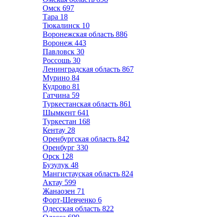
Омск
697
Тара
18
Тюкалинск
10
Воронежская область
886
Воронеж
443
Павловск
30
Россошь
30
Ленинградская область
867
Мурино
84
Кудрово
81
Гатчина
59
Туркестанская область
861
Шымкент
641
Туркестан
168
Кентау
28
Оренбургская область
842
Оренбург
330
Орск
128
Бузулук
48
Мангистауская область
824
Актау
599
Жанаозен
71
Форт-Шевченко
6
Одесская область
822