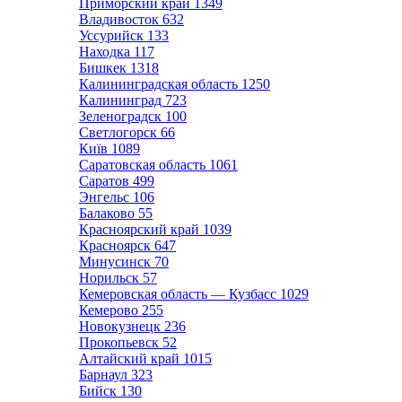
Приморский край
1349
Владивосток
632
Уссурийск
133
Находка
117
Бишкек
1318
Калининградская область
1250
Калининград
723
Зеленоградск
100
Светлогорск
66
Київ
1089
Саратовская область
1061
Саратов
499
Энгельс
106
Балаково
55
Красноярский край
1039
Красноярск
647
Минусинск
70
Норильск
57
Кемеровская область — Кузбасс
1029
Кемерово
255
Новокузнецк
236
Прокопьевск
52
Алтайский край
1015
Барнаул
323
Бийск
130