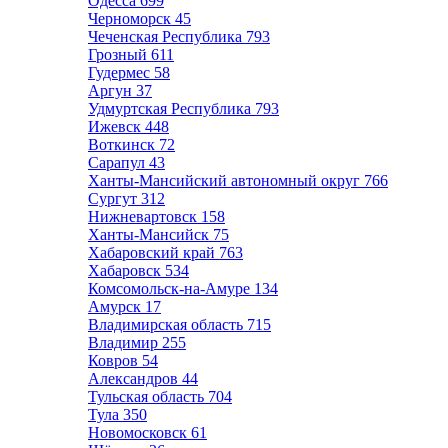
Одесса
699
Черноморск
45
Чеченская Республика
793
Грозный
611
Гудермес
58
Аргун
37
Удмуртская Республика
793
Ижевск
448
Воткинск
72
Сарапул
43
Ханты-Мансийский автономный округ
766
Сургут
312
Нижневартовск
158
Ханты-Мансийск
75
Хабаровский край
763
Хабаровск
534
Комсомольск-на-Амуре
134
Амурск
17
Владимирская область
715
Владимир
255
Ковров
54
Александров
44
Тульская область
704
Тула
350
Новомосковск
61