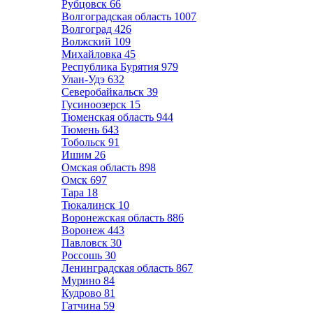
Рубцовск
66
Волгоградская область
1007
Волгоград
426
Волжский
109
Михайловка
45
Республика Бурятия
979
Улан-Удэ
632
Северобайкальск
39
Гусиноозерск
15
Тюменская область
944
Тюмень
643
Тобольск
91
Ишим
26
Омская область
898
Омск
697
Тара
18
Тюкалинск
10
Воронежская область
886
Воронеж
443
Павловск
30
Россошь
30
Ленинградская область
867
Мурино
84
Кудрово
81
Гатчина
59