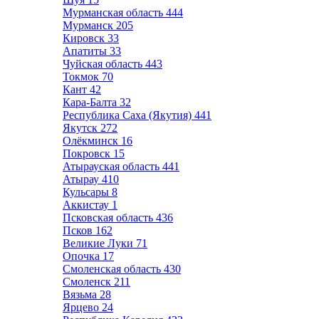
Мурманская область
444
Мурманск
205
Кировск
33
Апатиты
33
Чуйская область
443
Токмок
70
Кант
42
Кара-Балта
32
Республика Саха (Якутия)
441
Якутск
272
Олёкминск
16
Покровск
15
Атырауская область
441
Атырау
410
Кульсары
8
Аккистау
1
Псковская область
436
Псков
162
Великие Луки
71
Опочка
17
Смоленская область
430
Смоленск
211
Вязьма
28
Ярцево
24