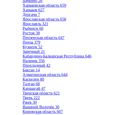
Щёкино
26
Харьковская область
659
Харьков
627
Дергачи
7
Ярославская область
658
Ярославль
321
Рыбинск
66
Ростов
38
Пензенская область
647
Пенза
379
Кузнецк
52
Заречный
21
Кабардино-Балкарская Республика
646
Нальчик
356
Прохладный
42
Баксан
14
Алматинская область
644
Каскелен
80
Талгар
68
Капшагай
47
Тверская область
621
Тверь
222
Ржев
39
Вышний Волочёк
30
Кировская область
607