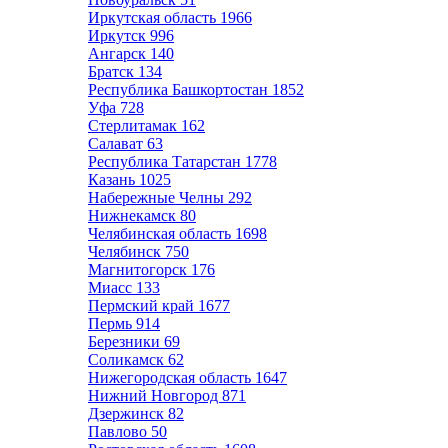
Иркутская область
1966
Иркутск
996
Ангарск
140
Братск
134
Республика Башкортостан
1852
Уфа
728
Стерлитамак
162
Салават
63
Республика Татарстан
1778
Казань
1025
Набережные Челны
292
Нижнекамск
80
Челябинская область
1698
Челябинск
750
Магнитогорск
176
Миасс
133
Пермский край
1677
Пермь
914
Березники
69
Соликамск
62
Нижегородская область
1647
Нижний Новгород
871
Дзержинск
82
Павлово
50