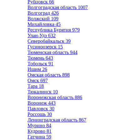
Рубцовск
66
Волгоградская область
1007
Волгоград
426
Волжский
109
Михайловка
45
Республика Бурятия
979
Улан-Удэ
632
Северобайкальск
39
Гусиноозерск
15
Тюменская область
944
Тюмень
643
Тобольск
91
Ишим
26
Омская область
898
Омск
697
Тара
18
Тюкалинск
10
Воронежская область
886
Воронеж
443
Павловск
30
Россошь
30
Ленинградская область
867
Мурино
84
Кудрово
81
Гатчина
59