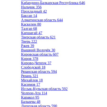
Кабардино-Балкарская Республика
646
Нальчик
356
Прохладный
42
Баксан
14
Алматинская область
644
Каскелен
80
Талгар
68
Капшагай
47
Тверская область
621
Тверь
222
Ржев
39
Вышний Волочёк
30
Кировская область
607
Киров
378
Кирово-Чепецк
37
Слободской
18
Рязанская область
594
Рязань
321
Михайлов
18
Касимов
17
Иссык-Кульская область
592
Чолпон-Ата
114
Каракол
95
Балыкчы
48
Липецкая область
590