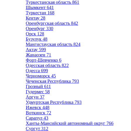
Туркестанская область
861
Шымкент
641
Туркестан
168
Кентау
28
Оренбургская область
842
Оренбург
330
Орск
128
Бузулук
48
Мангистауская область
824
Актау
599
Жанаозен
71
Форт-Шевченко
6
Одесская область
822
Одесса
699
Черноморск
45
Чеченская Республика
793
Грозный
611
Гудермес
58
Аргун
37
Удмуртская Республика
793
Ижевск
448
Воткинск
72
Сарапул
43
Ханты-Мансийский автономный округ
766
Сургут
312