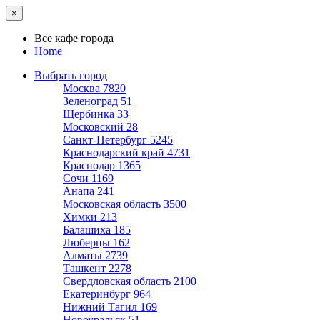
×
Все кафе города
Home
Выбрать город
Москва
7820
Зеленоград
51
Щербинка
33
Московский
28
Санкт-Петербург
5245
Краснодарский край
4731
Краснодар
1365
Сочи
1169
Анапа
241
Московская область
3500
Химки
213
Балашиха
185
Люберцы
162
Алматы
2739
Ташкент
2278
Свердловская область
2100
Екатеринбург
964
Нижний Тагил
169
Новоуральск
51