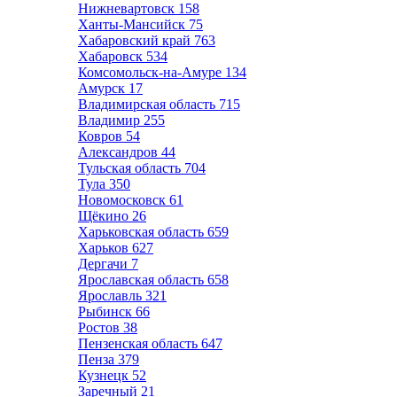
Нижневартовск
158
Ханты-Мансийск
75
Хабаровский край
763
Хабаровск
534
Комсомольск-на-Амуре
134
Амурск
17
Владимирская область
715
Владимир
255
Ковров
54
Александров
44
Тульская область
704
Тула
350
Новомосковск
61
Щёкино
26
Харьковская область
659
Харьков
627
Дергачи
7
Ярославская область
658
Ярославль
321
Рыбинск
66
Ростов
38
Пензенская область
647
Пенза
379
Кузнецк
52
Заречный
21