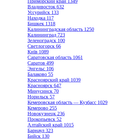
Приморский край
1349
Владивосток
632
Уссурийск
133
Находка
117
Бишкек
1318
Калининградская область
1250
Калининград
723
Зеленоградск
100
Светлогорск
66
Київ
1089
Саратовская область
1061
Саратов
499
Энгельс
106
Балаково
55
Красноярский край
1039
Красноярск
647
Минусинск
70
Норильск
57
Кемеровская область — Кузбасс
1029
Кемерово
255
Новокузнецк
236
Прокопьевск
52
Алтайский край
1015
Барнаул
323
Бийск
130