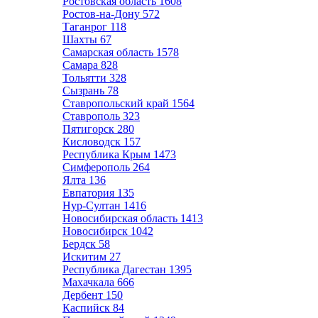
Ростовская область
1608
Ростов-на-Дону
572
Таганрог
118
Шахты
67
Самарская область
1578
Самара
828
Тольятти
328
Сызрань
78
Ставропольский край
1564
Ставрополь
323
Пятигорск
280
Кисловодск
157
Республика Крым
1473
Симферополь
264
Ялта
136
Евпатория
135
Нур-Султан
1416
Новосибирская область
1413
Новосибирск
1042
Бердск
58
Искитим
27
Республика Дагестан
1395
Махачкала
666
Дербент
150
Каспийск
84