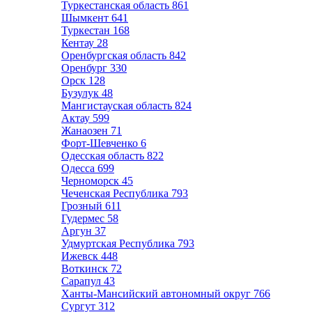
Туркестанская область
861
Шымкент
641
Туркестан
168
Кентау
28
Оренбургская область
842
Оренбург
330
Орск
128
Бузулук
48
Мангистауская область
824
Актау
599
Жанаозен
71
Форт-Шевченко
6
Одесская область
822
Одесса
699
Черноморск
45
Чеченская Республика
793
Грозный
611
Гудермес
58
Аргун
37
Удмуртская Республика
793
Ижевск
448
Воткинск
72
Сарапул
43
Ханты-Мансийский автономный округ
766
Сургут
312