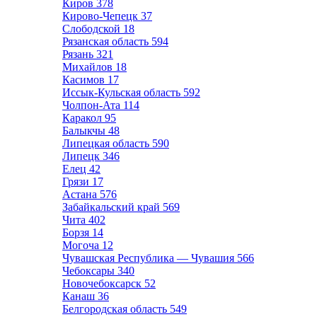
Киров
378
Кирово-Чепецк
37
Слободской
18
Рязанская область
594
Рязань
321
Михайлов
18
Касимов
17
Иссык-Кульская область
592
Чолпон-Ата
114
Каракол
95
Балыкчы
48
Липецкая область
590
Липецк
346
Елец
42
Грязи
17
Астана
576
Забайкальский край
569
Чита
402
Борзя
14
Могоча
12
Чувашская Республика — Чувашия
566
Чебоксары
340
Новочебоксарск
52
Канаш
36
Белгородская область
549