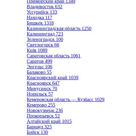
Приморский край
1349
Владивосток
632
Уссурийск
133
Находка
117
Бишкек
1318
Калининградская область
1250
Калининград
723
Зеленоградск
100
Светлогорск
66
Київ
1089
Саратовская область
1061
Саратов
499
Энгельс
106
Балаково
55
Красноярский край
1039
Красноярск
647
Минусинск
70
Норильск
57
Кемеровская область — Кузбасс
1029
Кемерово
255
Новокузнецк
236
Прокопьевск
52
Алтайский край
1015
Барнаул
323
Бийск
130