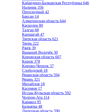
Кабардино-Балкарская Республика
646
Нальчик
356
Прохладный
42
Баксан
14
Алматинская область
644
Каскелен
80
Талгар
68
Капшагай
47
Тверская область
621
Тверь
222
Ржев
39
Вышний Волочёк
30
Кировская область
607
Киров
378
Кирово-Чепецк
37
Слободской
18
Рязанская область
594
Рязань
321
Михайлов
18
Касимов
17
Иссык-Кульская область
592
Чолпон-Ата
114
Каракол
95
Балыкчы
48
Липецкая область
590