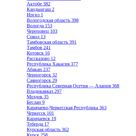
Актобе
382
Кандыагаш
2
Иргиз
1
Вологодская область
398
Вологда
153
Череповец
103
Сокол
13
Тамбовская область
391
Тамбов
241
Котовск
16
Рассказово
12
Республика Хакасия
377
Абакан
237
Черногорск
32
Саяногорск
29
Республика Северная Осетия — Алания
368
Владикавказ
297
Моздок
35
Беслан
9
Карачаево-Черкесская Республика
363
Черкесск
101
Карачаевск
19
Теберда
17
Курская область
362
Курск
258