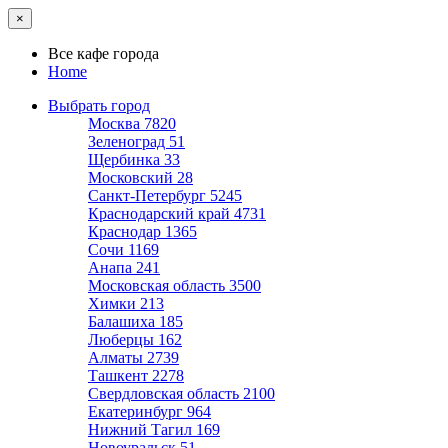
×
Все кафе города
Home
Выбрать город
Москва
7820
Зеленоград
51
Щербинка
33
Московский
28
Санкт-Петербург
5245
Краснодарский край
4731
Краснодар
1365
Сочи
1169
Анапа
241
Московская область
3500
Химки
213
Балашиха
185
Люберцы
162
Алматы
2739
Ташкент
2278
Свердловская область
2100
Екатеринбург
964
Нижний Тагил
169
Новоуральск
51