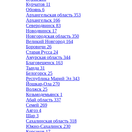
Курчатов
11
Обоянь
6
Архангельская область
353
Архангельск
166
Северодвинск
83
Новодвинск
17
Новгородская область
350
Великий Новгород
164
Боровичи
26
Старая Русса
24
Амурская область
344
Благовещенск
163
Тында
31
Белогорск
25
Республика Марий Эл
343
Йошкар-Ола
270
Волжск
25
Козьмодемьянск
1
Абай область
337
Семей
269
Аягоз
4
Шар
3
Сахалинская область
318
Южно-Сахалинск
230
Корсаков
17