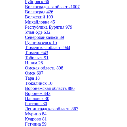
Рубцовск
66
Волгоградская область
1007
Волгоград
426
Волжский
109
Михайловка
45
Республика Бурятия
979
Улан-Удэ
632
Северобайкальск
39
Гусиноозерск
15
Тюменская область
944
Тюмень
643
Тобольск
91
Ишим
26
Омская область
898
Омск
697
Тара
18
Тюкалинск
10
Воронежская область
886
Воронеж
443
Павловск
30
Россошь
30
Ленинградская область
867
Мурино
84
Кудрово
81
Гатчина
59