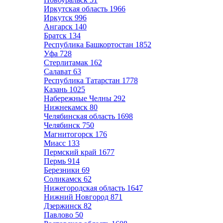
Иркутская область
1966
Иркутск
996
Ангарск
140
Братск
134
Республика Башкортостан
1852
Уфа
728
Стерлитамак
162
Салават
63
Республика Татарстан
1778
Казань
1025
Набережные Челны
292
Нижнекамск
80
Челябинская область
1698
Челябинск
750
Магнитогорск
176
Миасс
133
Пермский край
1677
Пермь
914
Березники
69
Соликамск
62
Нижегородская область
1647
Нижний Новгород
871
Дзержинск
82
Павлово
50