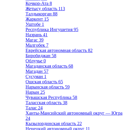
Кочкор-Ата
8
Жетысу область
113
Талдыкорган
88
Жаркент
15
Уштобе
1
Республика Ингушетия
95
Назрань
41
Магас
39
Малгобек
7
Еврейская автономная область
82
Биробиджан
58
Облучье
0
Магаданская область
68
Магадан
57
Сусуман
1
Ошская область
65
Нарынская область
59
Нарын
25
Чувашская Республика
58
Таласская область
38
Талас
24
Ханты-Мансийский автономный округ — Югра
24
Кызылординская область
22
Ненецкий автономный округ
11