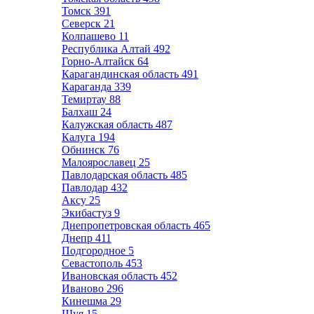
Томск
391
Северск
21
Колпашево
11
Республика Алтай
492
Горно-Алтайск
64
Карагандинская область
491
Караганда
339
Темиртау
88
Балхаш
24
Калужская область
487
Калуга
194
Обнинск
76
Малоярославец
25
Павлодарская область
485
Павлодар
432
Аксу
25
Экибастуз
9
Днепропетровская область
465
Днепр
411
Подгородное
5
Севастополь
453
Ивановская область
452
Иваново
296
Кинешма
29
Шуя
15