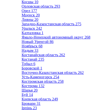
Косшы
10
Орловская область
293
Орел
177
Мценск
20
Ливны
20
Западно-Казахстанская область
275
Уральск
242
Казталовка
1
Ямало-Ненецкий автономный округ
268
Новый Уренгой
86
Ноябрьск
68
Надым
33
Костанайская область
262
Костанай
235
Тобыл
6
Боровской
1
Восточно-Казахстанская область
262
Усть-Каменогорск
254
Костромская область
258
Кострома
132
Шарья
20
Буй
14
Киевская область
249
Бровари
31
Ірпінь
23