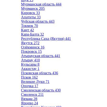
Мурманская область
444
Мурманск
205
Кировск
33
Апатиты
33
Чуйская область
443
Токмок
70
Кант
42
Кара-Балта
32
Республика Саха (Якутия)
441
Якутск
272
Олёкминск
16
Покровск
15
Атырауская область
441
Атырау
410
Кульсары
8
Аккистау
1
Псковская область
436
Псков
162
Великие Луки
71
Опочка
17
Смоленская область
430
Смоленск
211
Вязьма
28
Ярцево
24