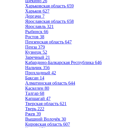
Щёкино
26
Харьковская область
659
Харьков
627
Дергачи
7
Ярославская область
658
Ярославль
321
Рыбинск
66
Ростов
38
Пензенская область
647
Пенза
379
Кузнецк
52
Заречный
21
Кабардино-Балкарская Республика
646
Нальчик
356
Прохладный
42
Баксан
14
Алматинская область
644
Каскелен
80
Талгар
68
Капшагай
47
Тверская область
621
Тверь
222
Ржев
39
Вышний Волочёк
30
Кировская область
607