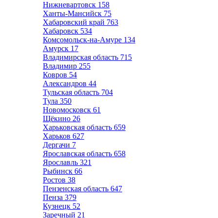
Нижневартовск
158
Ханты-Мансийск
75
Хабаровский край
763
Хабаровск
534
Комсомольск-на-Амуре
134
Амурск
17
Владимирская область
715
Владимир
255
Ковров
54
Александров
44
Тульская область
704
Тула
350
Новомосковск
61
Щёкино
26
Харьковская область
659
Харьков
627
Дергачи
7
Ярославская область
658
Ярославль
321
Рыбинск
66
Ростов
38
Пензенская область
647
Пенза
379
Кузнецк
52
Заречный
21