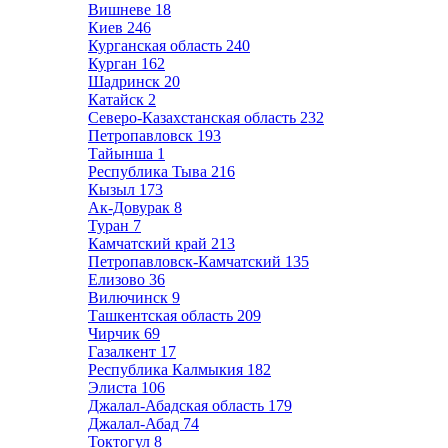
Вишневе
18
Киев
246
Курганская область
240
Курган
162
Шадринск
20
Катайск
2
Северо-Казахстанская область
232
Петропавловск
193
Тайынша
1
Республика Тыва
216
Кызыл
173
Ак-Довурак
8
Туран
7
Камчатский край
213
Петропавловск-Камчатский
135
Елизово
36
Вилючинск
9
Ташкентская область
209
Чирчик
69
Газалкент
17
Республика Калмыкия
182
Элиста
106
Джалал-Абадская область
179
Джалал-Абад
74
Токтогул
8