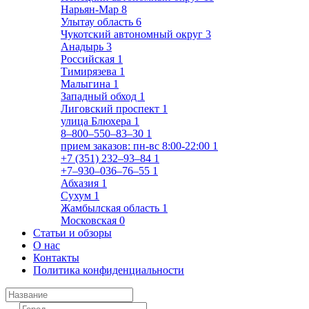
Нарьян-Мар
8
Улытау область
6
Чукотский автономный округ
3
Анадырь
3
Российская
1
Тимирязева
1
Малыгина
1
Западный обход
1
Лиговский проспект
1
улица Блюхера
1
8‒800‒550‒83‒30
1
прием заказов: пн-вс 8:00-22:00
1
+7 (351) 232‒93‒84
1
+7‒930‒036‒76‒55
1
Абхазия
1
Сухум
1
Жамбылская область
1
Московская
0
Статьи и обзоры
О нас
Контакты
Политика конфиденциальности