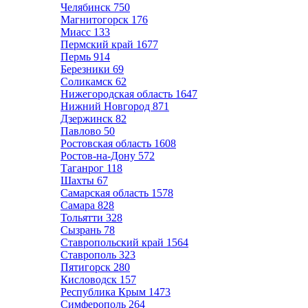
Челябинск
750
Магнитогорск
176
Миасс
133
Пермский край
1677
Пермь
914
Березники
69
Соликамск
62
Нижегородская область
1647
Нижний Новгород
871
Дзержинск
82
Павлово
50
Ростовская область
1608
Ростов-на-Дону
572
Таганрог
118
Шахты
67
Самарская область
1578
Самара
828
Тольятти
328
Сызрань
78
Ставропольский край
1564
Ставрополь
323
Пятигорск
280
Кисловодск
157
Республика Крым
1473
Симферополь
264