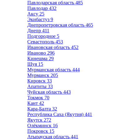
Павлодарская область
485
Павлодар
432
Аксу
25
Экибастуз
9
Днепропетровская область
465
Днепр
411
Подгородное
5
Севастополь
453
Ивановская область
452
Иваново
296
Кинешма
29
Шуя
15
Мурманская область
444
Мурманск
205
Кировск
33
Апатиты
33
Чуйская область
443
Токмок
70
Кант
42
Кара-Балта
32
Республика Саха (Якутия)
441
Якутск
272
Олёкминск
16
Покровск
15
Атырауская область
441