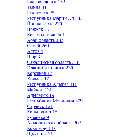
Благовещенск
163
Тында
31
Белогорск
25
Республика Марий Эл
343
Йошкар-Ола
270
Волжск
25
Козьмодемьянск
1
Абай область
337
Семей
269
Аягоз
4
Шар
3
Сахалинская область
318
Южно-Сахалинск
230
Корсаков
17
Холмск
17
Республика Адыгея
311
Майкоп
131
Адыгейск
19
Республика Мордовия
309
Саранск
121
Ковылкино
15
Рузаевка
9
Акмолинская область
302
Кокшетау
137
Щучинск
31