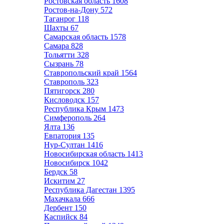
Ростовская область
1608
Ростов-на-Дону
572
Таганрог
118
Шахты
67
Самарская область
1578
Самара
828
Тольятти
328
Сызрань
78
Ставропольский край
1564
Ставрополь
323
Пятигорск
280
Кисловодск
157
Республика Крым
1473
Симферополь
264
Ялта
136
Евпатория
135
Нур-Султан
1416
Новосибирская область
1413
Новосибирск
1042
Бердск
58
Искитим
27
Республика Дагестан
1395
Махачкала
666
Дербент
150
Каспийск
84