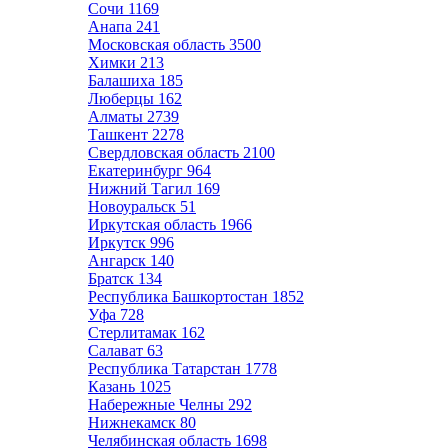
Сочи
1169
Анапа
241
Московская область
3500
Химки
213
Балашиха
185
Люберцы
162
Алматы
2739
Ташкент
2278
Свердловская область
2100
Екатеринбург
964
Нижний Тагил
169
Новоуральск
51
Иркутская область
1966
Иркутск
996
Ангарск
140
Братск
134
Республика Башкортостан
1852
Уфа
728
Стерлитамак
162
Салават
63
Республика Татарстан
1778
Казань
1025
Набережные Челны
292
Нижнекамск
80
Челябинская область
1698