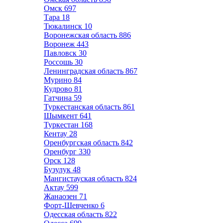
Омск
697
Тара
18
Тюкалинск
10
Воронежская область
886
Воронеж
443
Павловск
30
Россошь
30
Ленинградская область
867
Мурино
84
Кудрово
81
Гатчина
59
Туркестанская область
861
Шымкент
641
Туркестан
168
Кентау
28
Оренбургская область
842
Оренбург
330
Орск
128
Бузулук
48
Мангистауская область
824
Актау
599
Жанаозен
71
Форт-Шевченко
6
Одесская область
822