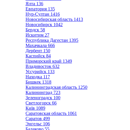
Ялта
136
Евпатория
135
Нур-Султан
1416
Новосибирская область
1413
Новосибирск
1042
Бердск
58
Искитим
27
Республика Дагестан
1395
Махачкала
666
Дербент
150
Каспийск
84
Приморский край
1349
Владивосток
632
Уссурийск
133
Находка
117
Бишкек
1318
Калининградская область
1250
Калининград
723
Зеленоградск
100
Светлогорск
66
Київ
1089
Саратовская область
1061
Саратов
499
Энгельс
106
Балаково
55