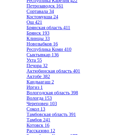
Республика Карелия
422
Петрозаводск
161
Сортавала
34
Костомукша
24
Ош
421
Брянская область
411
Брянск
193
Клинцы
33
Новозыбков
16
Республика Коми
410
Сыктывкар
136
Ухта
55
Печора
32
Актюбинская область
401
Актобе
382
Кандыагаш
2
Иргиз
1
Вологодская область
398
Вологда
153
Череповец
103
Сокол
13
Тамбовская область
391
Тамбов
241
Котовск
16
Рассказово
12