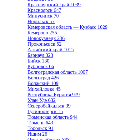
Красноярский край
1039
Красноярск
647
Минусинск
70
Норильск
57
Кемеровская область — Кузбасс
1029
Кемерово
255
Новокузнецк
236
Прокопьевск
52
Алтайский край
1015
Барнаул
323
Бийск
130
Рубцовск
66
Волгоградская область
1007
Волгоград
426
Волжский
109
Михайловка
45
Республика Бурятия
979
Улан-Удэ
632
Северобайкальск
39
Гусиноозерск
15
Тюменская область
944
Тюмень
643
Тобольск
91
Ишим
26
Омская область
898