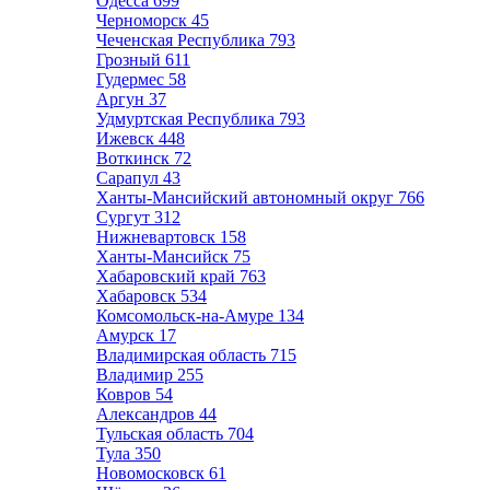
Одесса
699
Черноморск
45
Чеченская Республика
793
Грозный
611
Гудермес
58
Аргун
37
Удмуртская Республика
793
Ижевск
448
Воткинск
72
Сарапул
43
Ханты-Мансийский автономный округ
766
Сургут
312
Нижневартовск
158
Ханты-Мансийск
75
Хабаровский край
763
Хабаровск
534
Комсомольск-на-Амуре
134
Амурск
17
Владимирская область
715
Владимир
255
Ковров
54
Александров
44
Тульская область
704
Тула
350
Новомосковск
61