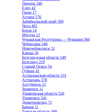
Липецк
346
Елец
42
Грязи
17
Астана
576
Забайкальский край
569
Чита
402
Борзя
14
Могоча
12
Чувашская Республика — Чувашия
566
Чебоксары
340
Новочебоксарск
52
Канаш
36
Белгородская область
549
Белгород
219
Старый Оскол
54
Губкин
41
Астраханская область
531
Астрахань
378
Ахтубинск
21
Знаменск
11
Ульяновская область
520
Ульяновск
341
Димитровград
71
Барыш
11
Томская область
498