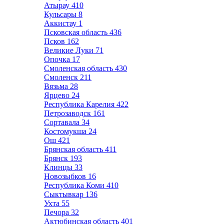
Атырау
410
Кульсары
8
Аккистау
1
Псковская область
436
Псков
162
Великие Луки
71
Опочка
17
Смоленская область
430
Смоленск
211
Вязьма
28
Ярцево
24
Республика Карелия
422
Петрозаводск
161
Сортавала
34
Костомукша
24
Ош
421
Брянская область
411
Брянск
193
Клинцы
33
Новозыбков
16
Республика Коми
410
Сыктывкар
136
Ухта
55
Печора
32
Актюбинская область
401