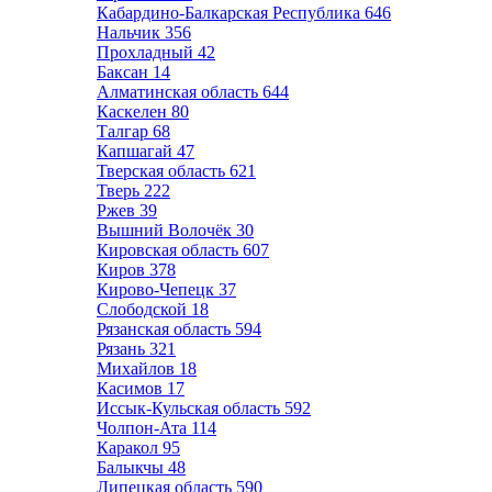
Кабардино-Балкарская Республика
646
Нальчик
356
Прохладный
42
Баксан
14
Алматинская область
644
Каскелен
80
Талгар
68
Капшагай
47
Тверская область
621
Тверь
222
Ржев
39
Вышний Волочёк
30
Кировская область
607
Киров
378
Кирово-Чепецк
37
Слободской
18
Рязанская область
594
Рязань
321
Михайлов
18
Касимов
17
Иссык-Кульская область
592
Чолпон-Ата
114
Каракол
95
Балыкчы
48
Липецкая область
590