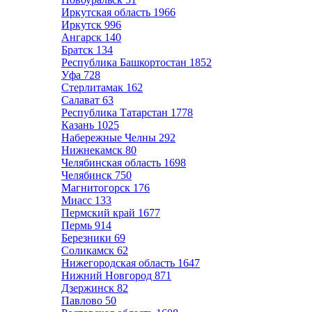
Иркутская область
1966
Иркутск
996
Ангарск
140
Братск
134
Республика Башкортостан
1852
Уфа
728
Стерлитамак
162
Салават
63
Республика Татарстан
1778
Казань
1025
Набережные Челны
292
Нижнекамск
80
Челябинская область
1698
Челябинск
750
Магнитогорск
176
Миасс
133
Пермский край
1677
Пермь
914
Березники
69
Соликамск
62
Нижегородская область
1647
Нижний Новгород
871
Дзержинск
82
Павлово
50