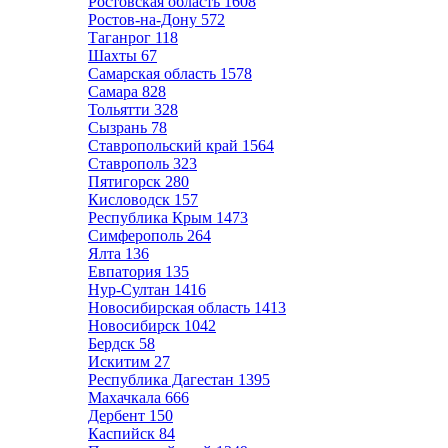
Ростовская область
1608
Ростов-на-Дону
572
Таганрог
118
Шахты
67
Самарская область
1578
Самара
828
Тольятти
328
Сызрань
78
Ставропольский край
1564
Ставрополь
323
Пятигорск
280
Кисловодск
157
Республика Крым
1473
Симферополь
264
Ялта
136
Евпатория
135
Нур-Султан
1416
Новосибирская область
1413
Новосибирск
1042
Бердск
58
Искитим
27
Республика Дагестан
1395
Махачкала
666
Дербент
150
Каспийск
84