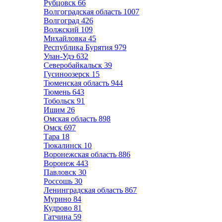
Рубцовск
66
Волгоградская область
1007
Волгоград
426
Волжский
109
Михайловка
45
Республика Бурятия
979
Улан-Удэ
632
Северобайкальск
39
Гусиноозерск
15
Тюменская область
944
Тюмень
643
Тобольск
91
Ишим
26
Омская область
898
Омск
697
Тара
18
Тюкалинск
10
Воронежская область
886
Воронеж
443
Павловск
30
Россошь
30
Ленинградская область
867
Мурино
84
Кудрово
81
Гатчина
59