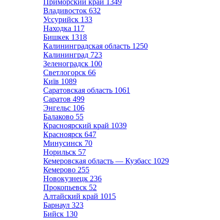
Приморский край
1349
Владивосток
632
Уссурийск
133
Находка
117
Бишкек
1318
Калининградская область
1250
Калининград
723
Зеленоградск
100
Светлогорск
66
Київ
1089
Саратовская область
1061
Саратов
499
Энгельс
106
Балаково
55
Красноярский край
1039
Красноярск
647
Минусинск
70
Норильск
57
Кемеровская область — Кузбасс
1029
Кемерово
255
Новокузнецк
236
Прокопьевск
52
Алтайский край
1015
Барнаул
323
Бийск
130