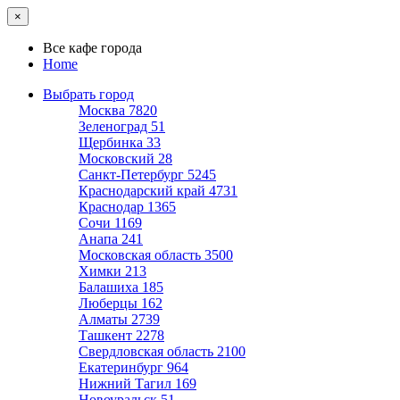
×
Все кафе города
Home
Выбрать город
Москва
7820
Зеленоград
51
Щербинка
33
Московский
28
Санкт-Петербург
5245
Краснодарский край
4731
Краснодар
1365
Сочи
1169
Анапа
241
Московская область
3500
Химки
213
Балашиха
185
Люберцы
162
Алматы
2739
Ташкент
2278
Свердловская область
2100
Екатеринбург
964
Нижний Тагил
169
Новоуральск
51