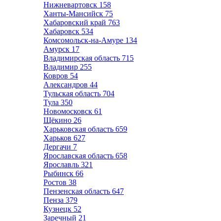
Нижневартовск
158
Ханты-Мансийск
75
Хабаровский край
763
Хабаровск
534
Комсомольск-на-Амуре
134
Амурск
17
Владимирская область
715
Владимир
255
Ковров
54
Александров
44
Тульская область
704
Тула
350
Новомосковск
61
Щёкино
26
Харьковская область
659
Харьков
627
Дергачи
7
Ярославская область
658
Ярославль
321
Рыбинск
66
Ростов
38
Пензенская область
647
Пенза
379
Кузнецк
52
Заречный
21