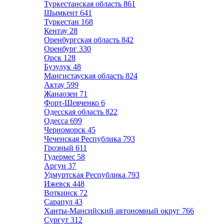
Туркестанская область
861
Шымкент
641
Туркестан
168
Кентау
28
Оренбургская область
842
Оренбург
330
Орск
128
Бузулук
48
Мангистауская область
824
Актау
599
Жанаозен
71
Форт-Шевченко
6
Одесская область
822
Одесса
699
Черноморск
45
Чеченская Республика
793
Грозный
611
Гудермес
58
Аргун
37
Удмуртская Республика
793
Ижевск
448
Воткинск
72
Сарапул
43
Ханты-Мансийский автономный округ
766
Сургут
312