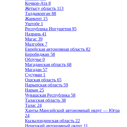
Кочкор-Ата
8
Жетысу область
113
Талдыкорган
88
Жаркент
15
Уштобе
1
Республика Ингушетия
95
Назрань
41
Магас
39
Малгобек
7
Еврейская автономная область
82
Биробиджан
58
Облучье
0
Магаданская область
68
Магадан
57
Сусуман
1
Ошская область
65
Нарынская область
59
Нарын
25
Чувашская Республика
58
Таласская область
38
Талас
24
Ханты-Мансийский автономный округ — Югра
24
Кызылординская область
22
Ненецкий автономный округ
11