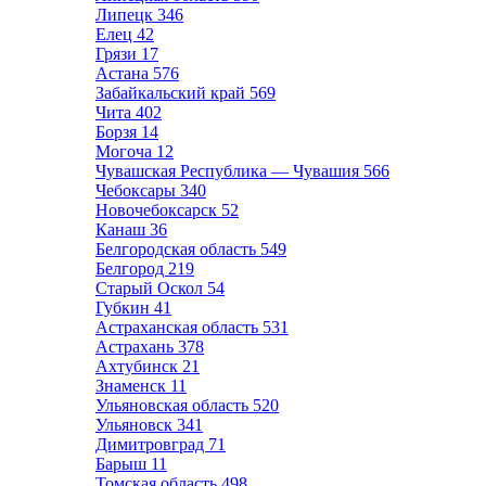
Липецк
346
Елец
42
Грязи
17
Астана
576
Забайкальский край
569
Чита
402
Борзя
14
Могоча
12
Чувашская Республика — Чувашия
566
Чебоксары
340
Новочебоксарск
52
Канаш
36
Белгородская область
549
Белгород
219
Старый Оскол
54
Губкин
41
Астраханская область
531
Астрахань
378
Ахтубинск
21
Знаменск
11
Ульяновская область
520
Ульяновск
341
Димитровград
71
Барыш
11
Томская область
498