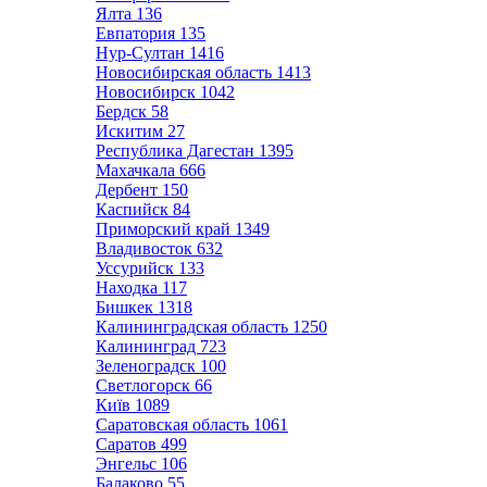
Ялта
136
Евпатория
135
Нур-Султан
1416
Новосибирская область
1413
Новосибирск
1042
Бердск
58
Искитим
27
Республика Дагестан
1395
Махачкала
666
Дербент
150
Каспийск
84
Приморский край
1349
Владивосток
632
Уссурийск
133
Находка
117
Бишкек
1318
Калининградская область
1250
Калининград
723
Зеленоградск
100
Светлогорск
66
Київ
1089
Саратовская область
1061
Саратов
499
Энгельс
106
Балаково
55