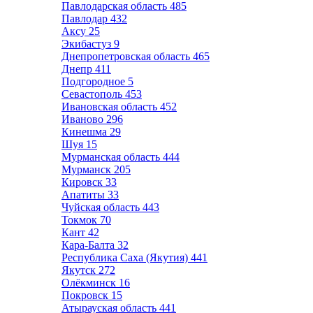
Павлодарская область
485
Павлодар
432
Аксу
25
Экибастуз
9
Днепропетровская область
465
Днепр
411
Подгородное
5
Севастополь
453
Ивановская область
452
Иваново
296
Кинешма
29
Шуя
15
Мурманская область
444
Мурманск
205
Кировск
33
Апатиты
33
Чуйская область
443
Токмок
70
Кант
42
Кара-Балта
32
Республика Саха (Якутия)
441
Якутск
272
Олёкминск
16
Покровск
15
Атырауская область
441