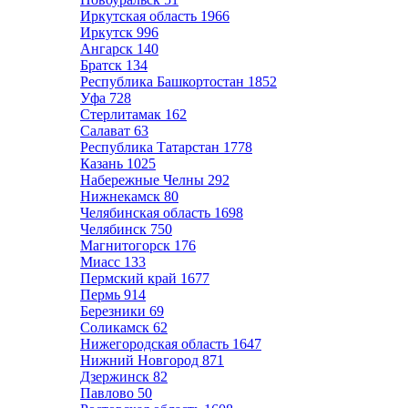
Иркутская область
1966
Иркутск
996
Ангарск
140
Братск
134
Республика Башкортостан
1852
Уфа
728
Стерлитамак
162
Салават
63
Республика Татарстан
1778
Казань
1025
Набережные Челны
292
Нижнекамск
80
Челябинская область
1698
Челябинск
750
Магнитогорск
176
Миасс
133
Пермский край
1677
Пермь
914
Березники
69
Соликамск
62
Нижегородская область
1647
Нижний Новгород
871
Дзержинск
82
Павлово
50