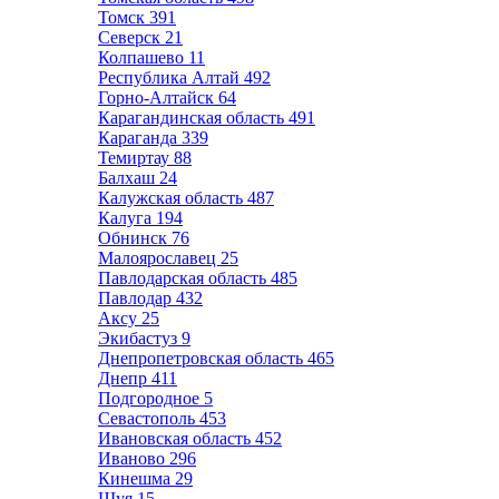
Томск
391
Северск
21
Колпашево
11
Республика Алтай
492
Горно-Алтайск
64
Карагандинская область
491
Караганда
339
Темиртау
88
Балхаш
24
Калужская область
487
Калуга
194
Обнинск
76
Малоярославец
25
Павлодарская область
485
Павлодар
432
Аксу
25
Экибастуз
9
Днепропетровская область
465
Днепр
411
Подгородное
5
Севастополь
453
Ивановская область
452
Иваново
296
Кинешма
29
Шуя
15