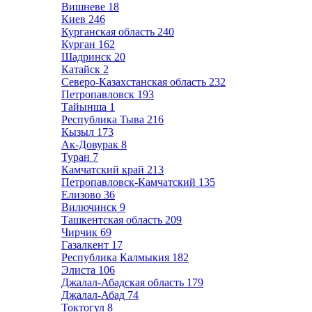
Вишневе
18
Киев
246
Курганская область
240
Курган
162
Шадринск
20
Катайск
2
Северо-Казахстанская область
232
Петропавловск
193
Тайынша
1
Республика Тыва
216
Кызыл
173
Ак-Довурак
8
Туран
7
Камчатский край
213
Петропавловск-Камчатский
135
Елизово
36
Вилючинск
9
Ташкентская область
209
Чирчик
69
Газалкент
17
Республика Калмыкия
182
Элиста
106
Джалал-Абадская область
179
Джалал-Абад
74
Токтогул
8