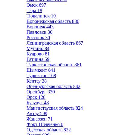
Омск
697
Тара
18
Тюкалинск
10
Воронежская область
886
Воронеж
443
Павловск
30
Россошь
30
Ленинградская область
867
Мурино
84
Кудрово
81
Гатчина
59
Туркестанская область
861
Шымкент
641
Туркестан
168
Кентау
28
Оренбургская область
842
Оренбург
330
Орск
128
Бузулук
48
Мангистауская область
824
Актау
599
Жанаозен
71
Форт-Шевченко
6
Одесская область
822