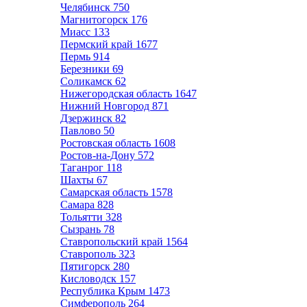
Челябинск
750
Магнитогорск
176
Миасс
133
Пермский край
1677
Пермь
914
Березники
69
Соликамск
62
Нижегородская область
1647
Нижний Новгород
871
Дзержинск
82
Павлово
50
Ростовская область
1608
Ростов-на-Дону
572
Таганрог
118
Шахты
67
Самарская область
1578
Самара
828
Тольятти
328
Сызрань
78
Ставропольский край
1564
Ставрополь
323
Пятигорск
280
Кисловодск
157
Республика Крым
1473
Симферополь
264