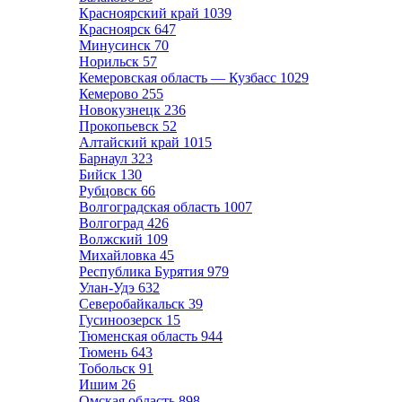
Красноярский край
1039
Красноярск
647
Минусинск
70
Норильск
57
Кемеровская область — Кузбасс
1029
Кемерово
255
Новокузнецк
236
Прокопьевск
52
Алтайский край
1015
Барнаул
323
Бийск
130
Рубцовск
66
Волгоградская область
1007
Волгоград
426
Волжский
109
Михайловка
45
Республика Бурятия
979
Улан-Удэ
632
Северобайкальск
39
Гусиноозерск
15
Тюменская область
944
Тюмень
643
Тобольск
91
Ишим
26
Омская область
898