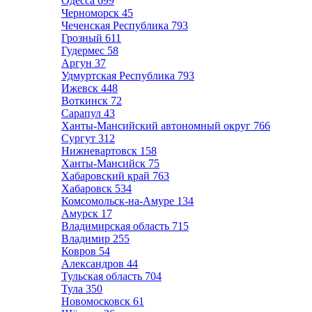
Одесса
699
Черноморск
45
Чеченская Республика
793
Грозный
611
Гудермес
58
Аргун
37
Удмуртская Республика
793
Ижевск
448
Воткинск
72
Сарапул
43
Ханты-Мансийский автономный округ
766
Сургут
312
Нижневартовск
158
Ханты-Мансийск
75
Хабаровский край
763
Хабаровск
534
Комсомольск-на-Амуре
134
Амурск
17
Владимирская область
715
Владимир
255
Ковров
54
Александров
44
Тульская область
704
Тула
350
Новомосковск
61