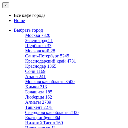
×
Все кафе города
Home
Выбрать город
Москва
7820
Зеленоград
51
Щербинка
33
Московский
28
Санкт-Петербург
5245
Краснодарский край
4731
Краснодар
1365
Сочи
1169
Анапа
241
Московская область
3500
Химки
213
Балашиха
185
Люберцы
162
Алматы
2739
Ташкент
2278
Свердловская область
2100
Екатеринбург
964
Нижний Тагил
169
Новоуральск
51