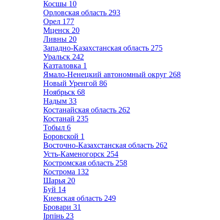
Косшы
10
Орловская область
293
Орел
177
Мценск
20
Ливны
20
Западно-Казахстанская область
275
Уральск
242
Казталовка
1
Ямало-Ненецкий автономный округ
268
Новый Уренгой
86
Ноябрьск
68
Надым
33
Костанайская область
262
Костанай
235
Тобыл
6
Боровской
1
Восточно-Казахстанская область
262
Усть-Каменогорск
254
Костромская область
258
Кострома
132
Шарья
20
Буй
14
Киевская область
249
Бровари
31
Ірпінь
23