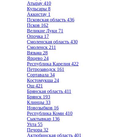
Атырау
410
Кульсары
8
Аккистау
1
Псковская область
436
Псков
162
Великие Луки
71
Опочка
17
Смоленская область
430
Смоленск
211
Вязьма
28
Ярцево
24
Республика Карелия
422
Петрозаводск
161
Сортавала
34
Костомукша
24
Ош
421
Брянская область
411
Брянск
193
Клинцы
33
Новозыбков
16
Республика Коми
410
Сыктывкар
136
Ухта
55
Печора
32
Актюбинская область
401