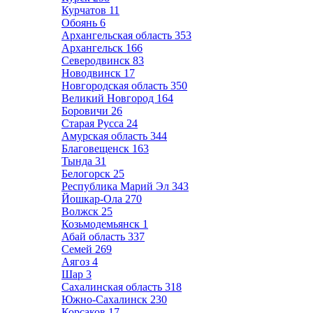
Курчатов
11
Обоянь
6
Архангельская область
353
Архангельск
166
Северодвинск
83
Новодвинск
17
Новгородская область
350
Великий Новгород
164
Боровичи
26
Старая Русса
24
Амурская область
344
Благовещенск
163
Тында
31
Белогорск
25
Республика Марий Эл
343
Йошкар-Ола
270
Волжск
25
Козьмодемьянск
1
Абай область
337
Семей
269
Аягоз
4
Шар
3
Сахалинская область
318
Южно-Сахалинск
230
Корсаков
17