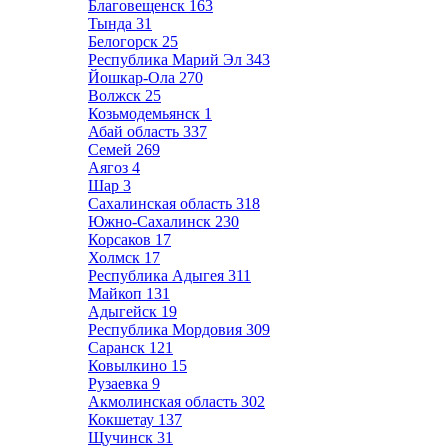
Благовещенск
163
Тында
31
Белогорск
25
Республика Марий Эл
343
Йошкар-Ола
270
Волжск
25
Козьмодемьянск
1
Абай область
337
Семей
269
Аягоз
4
Шар
3
Сахалинская область
318
Южно-Сахалинск
230
Корсаков
17
Холмск
17
Республика Адыгея
311
Майкоп
131
Адыгейск
19
Республика Мордовия
309
Саранск
121
Ковылкино
15
Рузаевка
9
Акмолинская область
302
Кокшетау
137
Щучинск
31