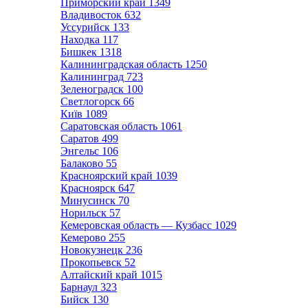
Приморский край
1349
Владивосток
632
Уссурийск
133
Находка
117
Бишкек
1318
Калининградская область
1250
Калининград
723
Зеленоградск
100
Светлогорск
66
Київ
1089
Саратовская область
1061
Саратов
499
Энгельс
106
Балаково
55
Красноярский край
1039
Красноярск
647
Минусинск
70
Норильск
57
Кемеровская область — Кузбасс
1029
Кемерово
255
Новокузнецк
236
Прокопьевск
52
Алтайский край
1015
Барнаул
323
Бийск
130