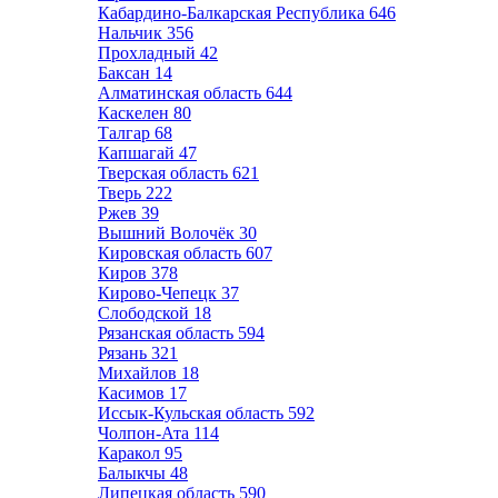
Кабардино-Балкарская Республика
646
Нальчик
356
Прохладный
42
Баксан
14
Алматинская область
644
Каскелен
80
Талгар
68
Капшагай
47
Тверская область
621
Тверь
222
Ржев
39
Вышний Волочёк
30
Кировская область
607
Киров
378
Кирово-Чепецк
37
Слободской
18
Рязанская область
594
Рязань
321
Михайлов
18
Касимов
17
Иссык-Кульская область
592
Чолпон-Ата
114
Каракол
95
Балыкчы
48
Липецкая область
590