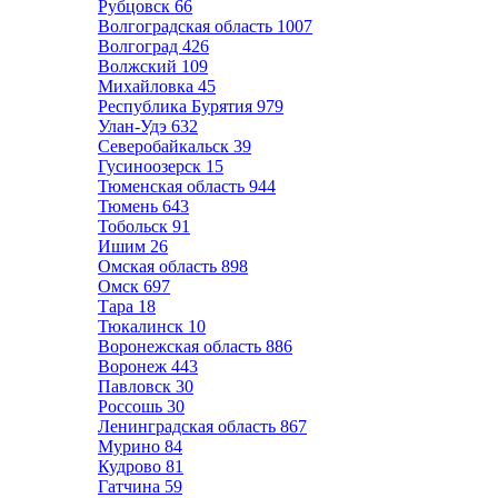
Рубцовск
66
Волгоградская область
1007
Волгоград
426
Волжский
109
Михайловка
45
Республика Бурятия
979
Улан-Удэ
632
Северобайкальск
39
Гусиноозерск
15
Тюменская область
944
Тюмень
643
Тобольск
91
Ишим
26
Омская область
898
Омск
697
Тара
18
Тюкалинск
10
Воронежская область
886
Воронеж
443
Павловск
30
Россошь
30
Ленинградская область
867
Мурино
84
Кудрово
81
Гатчина
59