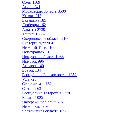
Сочи
1169
Анапа
241
Московская область
3500
Химки
213
Балашиха
185
Люберцы
162
Алматы
2739
Ташкент
2278
Свердловская область
2100
Екатеринбург
964
Нижний Тагил
169
Новоуральск
51
Иркутская область
1966
Иркутск
996
Ангарск
140
Братск
134
Республика Башкортостан
1852
Уфа
728
Стерлитамак
162
Салават
63
Республика Татарстан
1778
Казань
1025
Набережные Челны
292
Нижнекамск
80
Челябинская область
1698