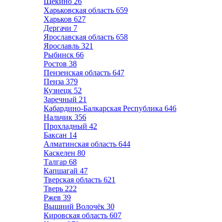
Щёкино
26
Харьковская область
659
Харьков
627
Дергачи
7
Ярославская область
658
Ярославль
321
Рыбинск
66
Ростов
38
Пензенская область
647
Пенза
379
Кузнецк
52
Заречный
21
Кабардино-Балкарская Республика
646
Нальчик
356
Прохладный
42
Баксан
14
Алматинская область
644
Каскелен
80
Талгар
68
Капшагай
47
Тверская область
621
Тверь
222
Ржев
39
Вышний Волочёк
30
Кировская область
607