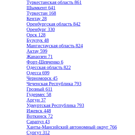
Туркестанская область
861
Шымкент
641
Туркестан
168
Кентау
28
Оренбургская область
842
Оренбург
330
Орск
128
Бузулук
48
Мангистауская область
824
Актау
599
Жанаозен
71
Форт-Шевченко
6
Одесская область
822
Одесса
699
Черноморск
45
Чеченская Республика
793
Грозный
611
Гудермес
58
Аргун
37
Удмуртская Республика
793
Ижевск
448
Воткинск
72
Сарапул
43
Ханты-Мансийский автономный округ
766
Сургут
312