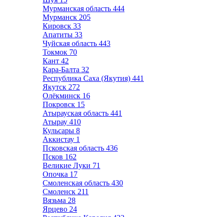
Мурманская область
444
Мурманск
205
Кировск
33
Апатиты
33
Чуйская область
443
Токмок
70
Кант
42
Кара-Балта
32
Республика Саха (Якутия)
441
Якутск
272
Олёкминск
16
Покровск
15
Атырауская область
441
Атырау
410
Кульсары
8
Аккистау
1
Псковская область
436
Псков
162
Великие Луки
71
Опочка
17
Смоленская область
430
Смоленск
211
Вязьма
28
Ярцево
24