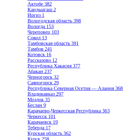
Актобе
382
Кандыагаш
2
Иргиз
1
Вологодская область
398
Вологда
153
Череповец
103
Сокол
13
Тамбовская область
391
Тамбов
241
Котовск
16
Рассказово
12
Республика Хакасия
377
Абакан
237
Черногорск
32
Саяногорск
29
Республика Северная Осетия — Алания
368
Владикавказ
297
Моздок
35
Беслан
9
Карачаево-Черкесская Республика
363
Черкесск
101
Карачаевск
19
Теберда
17
Курская область
362
Курск
258