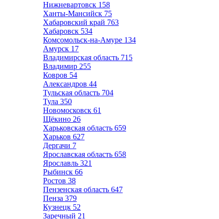
Нижневартовск
158
Ханты-Мансийск
75
Хабаровский край
763
Хабаровск
534
Комсомольск-на-Амуре
134
Амурск
17
Владимирская область
715
Владимир
255
Ковров
54
Александров
44
Тульская область
704
Тула
350
Новомосковск
61
Щёкино
26
Харьковская область
659
Харьков
627
Дергачи
7
Ярославская область
658
Ярославль
321
Рыбинск
66
Ростов
38
Пензенская область
647
Пенза
379
Кузнецк
52
Заречный
21