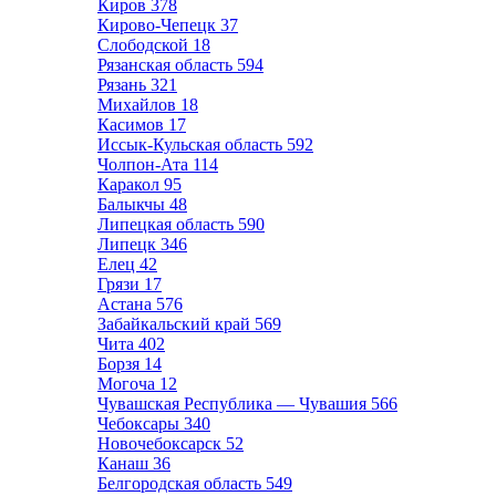
Киров
378
Кирово-Чепецк
37
Слободской
18
Рязанская область
594
Рязань
321
Михайлов
18
Касимов
17
Иссык-Кульская область
592
Чолпон-Ата
114
Каракол
95
Балыкчы
48
Липецкая область
590
Липецк
346
Елец
42
Грязи
17
Астана
576
Забайкальский край
569
Чита
402
Борзя
14
Могоча
12
Чувашская Республика — Чувашия
566
Чебоксары
340
Новочебоксарск
52
Канаш
36
Белгородская область
549