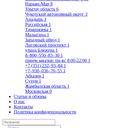
Нарьян-Мар
8
Улытау область
6
Чукотский автономный округ
3
Анадырь
3
Российская
1
Тимирязева
1
Малыгина
1
Западный обход
1
Лиговский проспект
1
улица Блюхера
1
8‒800‒550‒83‒30
1
прием заказов: пн-вс 8:00-22:00
1
+7 (351) 232‒93‒84
1
+7‒930‒036‒76‒55
1
Абхазия
1
Сухум
1
Жамбылская область
1
Московская
0
Статьи и обзоры
О нас
Контакты
Политика конфиденциальности