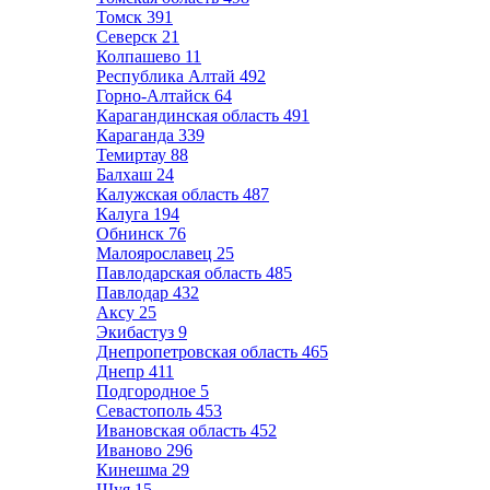
Томск
391
Северск
21
Колпашево
11
Республика Алтай
492
Горно-Алтайск
64
Карагандинская область
491
Караганда
339
Темиртау
88
Балхаш
24
Калужская область
487
Калуга
194
Обнинск
76
Малоярославец
25
Павлодарская область
485
Павлодар
432
Аксу
25
Экибастуз
9
Днепропетровская область
465
Днепр
411
Подгородное
5
Севастополь
453
Ивановская область
452
Иваново
296
Кинешма
29
Шуя
15