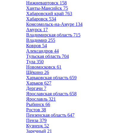
Нижневартовск
158
Ханты-Мансийск
75
Хабаровский край
763
Хабаровск
534
Комсомольск-на-Амуре
134
Амурск
17
Владимирская область
715
Владимир
255
Ковров
54
Александров
44
Тульская область
704
Тула
350
Новомосковск
61
Щёкино
26
Харьковская область
659
Харьков
627
Дергачи
7
Ярославская область
658
Ярославль
321
Рыбинск
66
Ростов
38
Пензенская область
647
Пенза
379
Кузнецк
52
Заречный
21