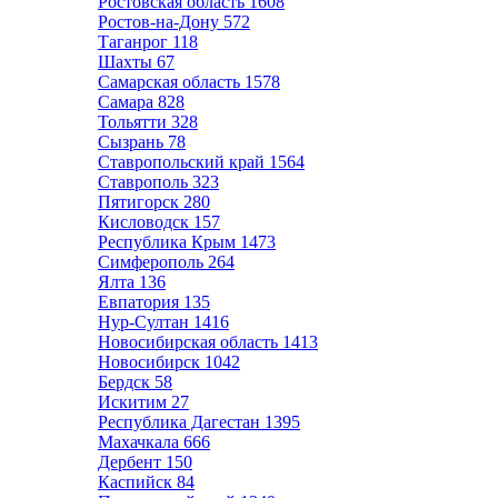
Ростовская область
1608
Ростов-на-Дону
572
Таганрог
118
Шахты
67
Самарская область
1578
Самара
828
Тольятти
328
Сызрань
78
Ставропольский край
1564
Ставрополь
323
Пятигорск
280
Кисловодск
157
Республика Крым
1473
Симферополь
264
Ялта
136
Евпатория
135
Нур-Султан
1416
Новосибирская область
1413
Новосибирск
1042
Бердск
58
Искитим
27
Республика Дагестан
1395
Махачкала
666
Дербент
150
Каспийск
84