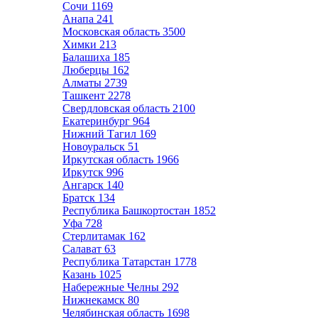
Сочи
1169
Анапа
241
Московская область
3500
Химки
213
Балашиха
185
Люберцы
162
Алматы
2739
Ташкент
2278
Свердловская область
2100
Екатеринбург
964
Нижний Тагил
169
Новоуральск
51
Иркутская область
1966
Иркутск
996
Ангарск
140
Братск
134
Республика Башкортостан
1852
Уфа
728
Стерлитамак
162
Салават
63
Республика Татарстан
1778
Казань
1025
Набережные Челны
292
Нижнекамск
80
Челябинская область
1698