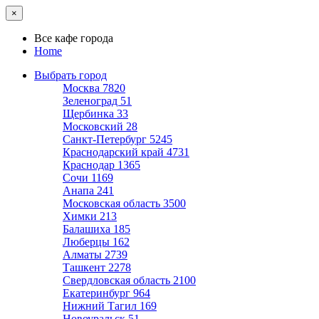
×
Все кафе города
Home
Выбрать город
Москва
7820
Зеленоград
51
Щербинка
33
Московский
28
Санкт-Петербург
5245
Краснодарский край
4731
Краснодар
1365
Сочи
1169
Анапа
241
Московская область
3500
Химки
213
Балашиха
185
Люберцы
162
Алматы
2739
Ташкент
2278
Свердловская область
2100
Екатеринбург
964
Нижний Тагил
169
Новоуральск
51