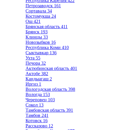
Республика Карелия
422
Петрозаводск
161
Сортавала
34
Костомукша
24
Ош
421
Брянская область
411
Брянск
193
Клинцы
33
Новозыбков
16
Республика Коми
410
Сыктывкар
136
Ухта
55
Печора
32
Актюбинская область
401
Актобе
382
Кандыагаш
2
Иргиз
1
Вологодская область
398
Вологда
153
Череповец
103
Сокол
13
Тамбовская область
391
Тамбов
241
Котовск
16
Рассказово
12