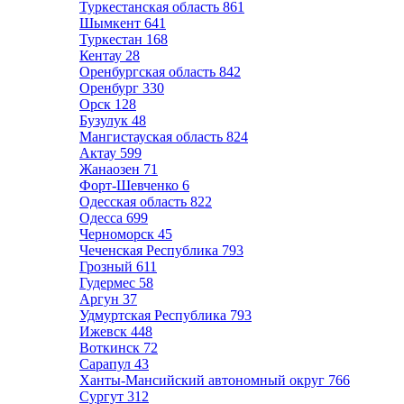
Туркестанская область
861
Шымкент
641
Туркестан
168
Кентау
28
Оренбургская область
842
Оренбург
330
Орск
128
Бузулук
48
Мангистауская область
824
Актау
599
Жанаозен
71
Форт-Шевченко
6
Одесская область
822
Одесса
699
Черноморск
45
Чеченская Республика
793
Грозный
611
Гудермес
58
Аргун
37
Удмуртская Республика
793
Ижевск
448
Воткинск
72
Сарапул
43
Ханты-Мансийский автономный округ
766
Сургут
312