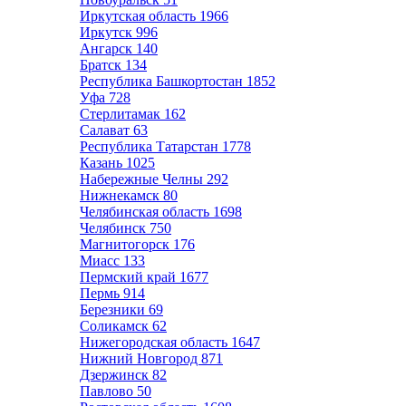
Иркутская область
1966
Иркутск
996
Ангарск
140
Братск
134
Республика Башкортостан
1852
Уфа
728
Стерлитамак
162
Салават
63
Республика Татарстан
1778
Казань
1025
Набережные Челны
292
Нижнекамск
80
Челябинская область
1698
Челябинск
750
Магнитогорск
176
Миасс
133
Пермский край
1677
Пермь
914
Березники
69
Соликамск
62
Нижегородская область
1647
Нижний Новгород
871
Дзержинск
82
Павлово
50