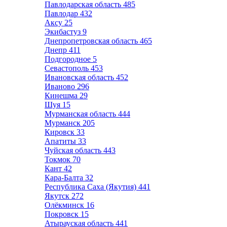
Павлодарская область
485
Павлодар
432
Аксу
25
Экибастуз
9
Днепропетровская область
465
Днепр
411
Подгородное
5
Севастополь
453
Ивановская область
452
Иваново
296
Кинешма
29
Шуя
15
Мурманская область
444
Мурманск
205
Кировск
33
Апатиты
33
Чуйская область
443
Токмок
70
Кант
42
Кара-Балта
32
Республика Саха (Якутия)
441
Якутск
272
Олёкминск
16
Покровск
15
Атырауская область
441