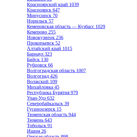
Красноярский край
1039
Красноярск
647
Минусинск
70
Норильск
57
Кемеровская область — Кузбасс
1029
Кемерово
255
Новокузнецк
236
Прокопьевск
52
Алтайский край
1015
Барнаул
323
Бийск
130
Рубцовск
66
Волгоградская область
1007
Волгоград
426
Волжский
109
Михайловка
45
Республика Бурятия
979
Улан-Удэ
632
Северобайкальск
39
Гусиноозерск
15
Тюменская область
944
Тюмень
643
Тобольск
91
Ишим
26
Омская область
898