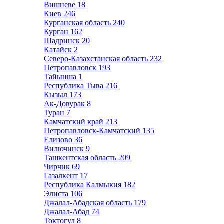
Вишневе
18
Киев
246
Курганская область
240
Курган
162
Шадринск
20
Катайск
2
Северо-Казахстанская область
232
Петропавловск
193
Тайынша
1
Республика Тыва
216
Кызыл
173
Ак-Довурак
8
Туран
7
Камчатский край
213
Петропавловск-Камчатский
135
Елизово
36
Вилючинск
9
Ташкентская область
209
Чирчик
69
Газалкент
17
Республика Калмыкия
182
Элиста
106
Джалал-Абадская область
179
Джалал-Абад
74
Токтогул
8