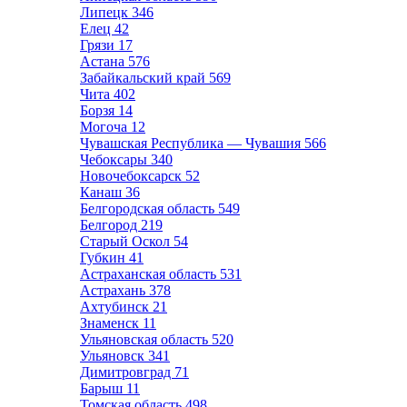
Липецк
346
Елец
42
Грязи
17
Астана
576
Забайкальский край
569
Чита
402
Борзя
14
Могоча
12
Чувашская Республика — Чувашия
566
Чебоксары
340
Новочебоксарск
52
Канаш
36
Белгородская область
549
Белгород
219
Старый Оскол
54
Губкин
41
Астраханская область
531
Астрахань
378
Ахтубинск
21
Знаменск
11
Ульяновская область
520
Ульяновск
341
Димитровград
71
Барыш
11
Томская область
498