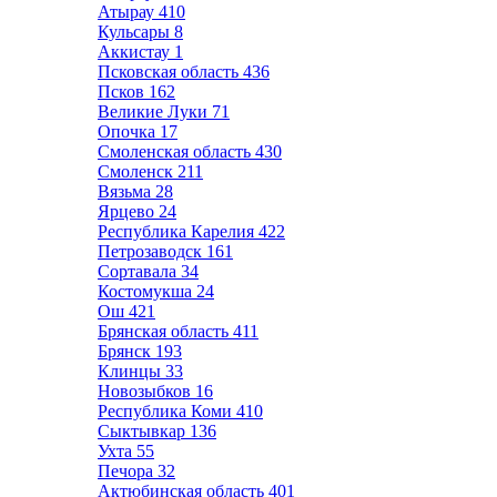
Атырау
410
Кульсары
8
Аккистау
1
Псковская область
436
Псков
162
Великие Луки
71
Опочка
17
Смоленская область
430
Смоленск
211
Вязьма
28
Ярцево
24
Республика Карелия
422
Петрозаводск
161
Сортавала
34
Костомукша
24
Ош
421
Брянская область
411
Брянск
193
Клинцы
33
Новозыбков
16
Республика Коми
410
Сыктывкар
136
Ухта
55
Печора
32
Актюбинская область
401