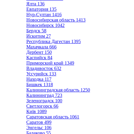
Ялта
136
Евпатория
135
Нур-Султан
1416
Новосибирская область
1413
Новосибирск
1042
Бердск
58
Искитим
27
Республика Дагестан
1395
Махачкала
666
Дербент
150
Каспийск
84
Приморский край
1349
Владивосток
632
Уссурийск
133
Находка
117
Бишкек
1318
Калининградская область
1250
Калининград
723
Зеленоградск
100
Светлогорск
66
Київ
1089
Саратовская область
1061
Саратов
499
Энгельс
106
Балаково
55