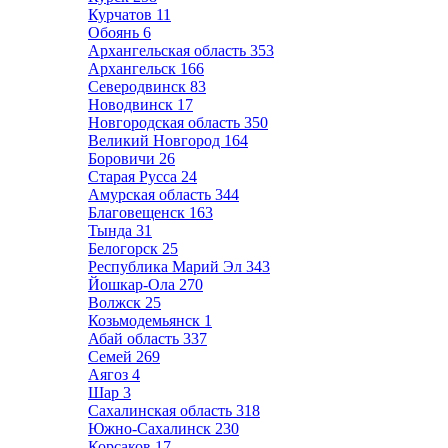
Курчатов
11
Обоянь
6
Архангельская область
353
Архангельск
166
Северодвинск
83
Новодвинск
17
Новгородская область
350
Великий Новгород
164
Боровичи
26
Старая Русса
24
Амурская область
344
Благовещенск
163
Тында
31
Белогорск
25
Республика Марий Эл
343
Йошкар-Ола
270
Волжск
25
Козьмодемьянск
1
Абай область
337
Семей
269
Аягоз
4
Шар
3
Сахалинская область
318
Южно-Сахалинск
230
Корсаков
17