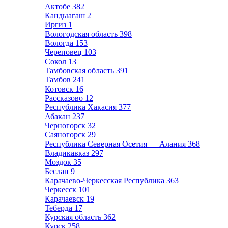
Актобе
382
Кандыагаш
2
Иргиз
1
Вологодская область
398
Вологда
153
Череповец
103
Сокол
13
Тамбовская область
391
Тамбов
241
Котовск
16
Рассказово
12
Республика Хакасия
377
Абакан
237
Черногорск
32
Саяногорск
29
Республика Северная Осетия — Алания
368
Владикавказ
297
Моздок
35
Беслан
9
Карачаево-Черкесская Республика
363
Черкесск
101
Карачаевск
19
Теберда
17
Курская область
362
Курск
258