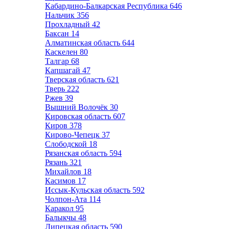
Кабардино-Балкарская Республика
646
Нальчик
356
Прохладный
42
Баксан
14
Алматинская область
644
Каскелен
80
Талгар
68
Капшагай
47
Тверская область
621
Тверь
222
Ржев
39
Вышний Волочёк
30
Кировская область
607
Киров
378
Кирово-Чепецк
37
Слободской
18
Рязанская область
594
Рязань
321
Михайлов
18
Касимов
17
Иссык-Кульская область
592
Чолпон-Ата
114
Каракол
95
Балыкчы
48
Липецкая область
590