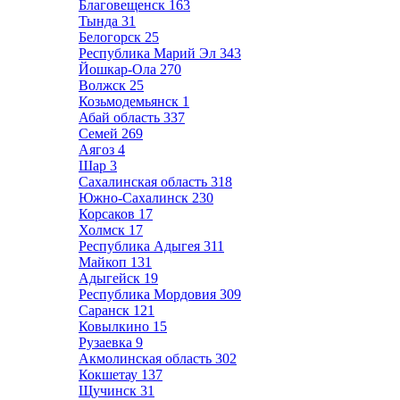
Благовещенск
163
Тында
31
Белогорск
25
Республика Марий Эл
343
Йошкар-Ола
270
Волжск
25
Козьмодемьянск
1
Абай область
337
Семей
269
Аягоз
4
Шар
3
Сахалинская область
318
Южно-Сахалинск
230
Корсаков
17
Холмск
17
Республика Адыгея
311
Майкоп
131
Адыгейск
19
Республика Мордовия
309
Саранск
121
Ковылкино
15
Рузаевка
9
Акмолинская область
302
Кокшетау
137
Щучинск
31