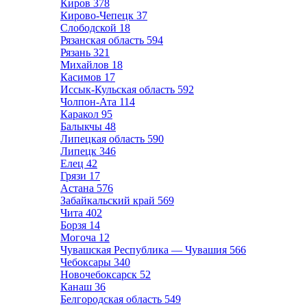
Киров
378
Кирово-Чепецк
37
Слободской
18
Рязанская область
594
Рязань
321
Михайлов
18
Касимов
17
Иссык-Кульская область
592
Чолпон-Ата
114
Каракол
95
Балыкчы
48
Липецкая область
590
Липецк
346
Елец
42
Грязи
17
Астана
576
Забайкальский край
569
Чита
402
Борзя
14
Могоча
12
Чувашская Республика — Чувашия
566
Чебоксары
340
Новочебоксарск
52
Канаш
36
Белгородская область
549