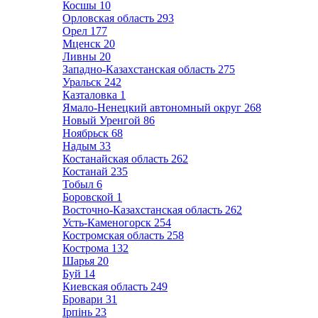
Косшы
10
Орловская область
293
Орел
177
Мценск
20
Ливны
20
Западно-Казахстанская область
275
Уральск
242
Казталовка
1
Ямало-Ненецкий автономный округ
268
Новый Уренгой
86
Ноябрьск
68
Надым
33
Костанайская область
262
Костанай
235
Тобыл
6
Боровской
1
Восточно-Казахстанская область
262
Усть-Каменогорск
254
Костромская область
258
Кострома
132
Шарья
20
Буй
14
Киевская область
249
Бровари
31
Ірпінь
23