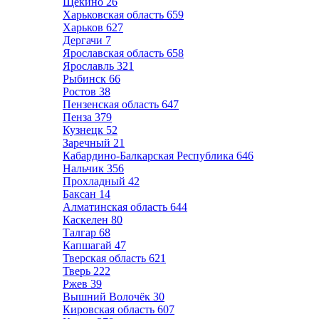
Щёкино
26
Харьковская область
659
Харьков
627
Дергачи
7
Ярославская область
658
Ярославль
321
Рыбинск
66
Ростов
38
Пензенская область
647
Пенза
379
Кузнецк
52
Заречный
21
Кабардино-Балкарская Республика
646
Нальчик
356
Прохладный
42
Баксан
14
Алматинская область
644
Каскелен
80
Талгар
68
Капшагай
47
Тверская область
621
Тверь
222
Ржев
39
Вышний Волочёк
30
Кировская область
607