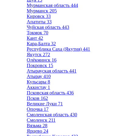
Мурманская область
444
Мурманск
205
Кировск
33
Апатиты
33
Чуйская область
443
Токмок
70
Кант
42
Кара-Балта
32
Республика Саха (Якутия)
441
Якутск
272
Олёкминск
16
Покровск
15
Атырауская область
441
Атырау
410
Кульсары
8
Аккистау
1
Псковская область
436
Псков
162
Великие Луки
71
Опочка
17
Смоленская область
430
Смоленск
211
Вязьма
28
Ярцево
24