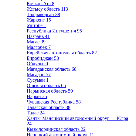
Кочкор-Ата
8
Жетысу область
113
Талдыкорган
88
Жаркент
15
Уштобе
1
Республика Ингушетия
95
Назрань
41
Магас
39
Малгобек
7
Еврейская автономная область
82
Биробиджан
58
Облучье
0
Магаданская область
68
Магадан
57
Сусуман
1
Ошская область
65
Нарынская область
59
Нарын
25
Чувашская Республика
58
Таласская область
38
Талас
24
Ханты-Мансийский автономный округ — Югра
24
Кызылординская область
22
Ненецкий автономный округ
11