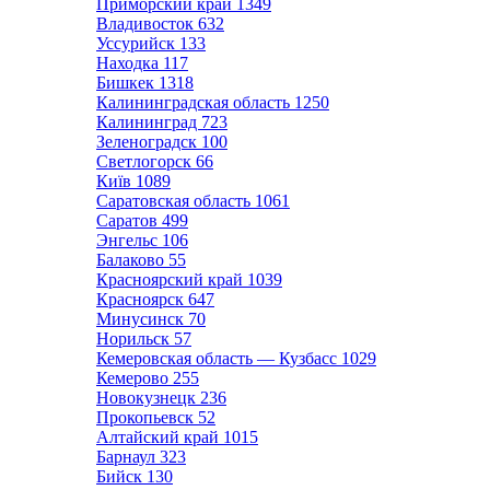
Приморский край
1349
Владивосток
632
Уссурийск
133
Находка
117
Бишкек
1318
Калининградская область
1250
Калининград
723
Зеленоградск
100
Светлогорск
66
Київ
1089
Саратовская область
1061
Саратов
499
Энгельс
106
Балаково
55
Красноярский край
1039
Красноярск
647
Минусинск
70
Норильск
57
Кемеровская область — Кузбасс
1029
Кемерово
255
Новокузнецк
236
Прокопьевск
52
Алтайский край
1015
Барнаул
323
Бийск
130