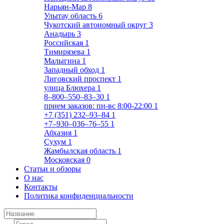
Нарьян-Мар
8
Улытау область
6
Чукотский автономный округ
3
Анадырь
3
Российская
1
Тимирязева
1
Малыгина
1
Западный обход
1
Лиговский проспект
1
улица Блюхера
1
8‒800‒550‒83‒30
1
прием заказов: пн-вс 8:00-22:00
1
+7 (351) 232‒93‒84
1
+7‒930‒036‒76‒55
1
Абхазия
1
Сухум
1
Жамбылская область
1
Московская
0
Статьи и обзоры
О нас
Контакты
Политика конфиденциальности