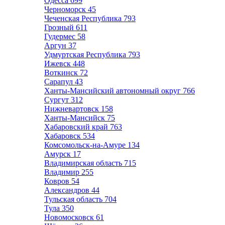
Одесса
699
Черноморск
45
Чеченская Республика
793
Грозный
611
Гудермес
58
Аргун
37
Удмуртская Республика
793
Ижевск
448
Воткинск
72
Сарапул
43
Ханты-Мансийский автономный округ
766
Сургут
312
Нижневартовск
158
Ханты-Мансийск
75
Хабаровский край
763
Хабаровск
534
Комсомольск-на-Амуре
134
Амурск
17
Владимирская область
715
Владимир
255
Ковров
54
Александров
44
Тульская область
704
Тула
350
Новомосковск
61