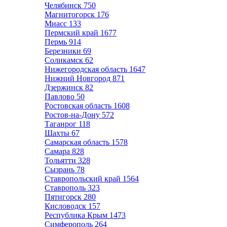
Челябинск
750
Магнитогорск
176
Миасс
133
Пермский край
1677
Пермь
914
Березники
69
Соликамск
62
Нижегородская область
1647
Нижний Новгород
871
Дзержинск
82
Павлово
50
Ростовская область
1608
Ростов-на-Дону
572
Таганрог
118
Шахты
67
Самарская область
1578
Самара
828
Тольятти
328
Сызрань
78
Ставропольский край
1564
Ставрополь
323
Пятигорск
280
Кисловодск
157
Республика Крым
1473
Симферополь
264