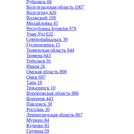
Рубцовск
66
Волгоградская область
1007
Волгоград
426
Волжский
109
Михайловка
45
Республика Бурятия
979
Улан-Удэ
632
Северобайкальск
39
Гусиноозерск
15
Тюменская область
944
Тюмень
643
Тобольск
91
Ишим
26
Омская область
898
Омск
697
Тара
18
Тюкалинск
10
Воронежская область
886
Воронеж
443
Павловск
30
Россошь
30
Ленинградская область
867
Мурино
84
Кудрово
81
Гатчина
59