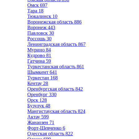
Омск
697
Тара
18
Тюкалинск
10
Воронежская область
886
Воронеж
443
Павловск
30
Россошь
30
Ленинградская область
867
Мурино
84
Кудрово
81
Гатчина
59
Туркестанская область
861
Шымкент
641
Туркестан
168
Кентау
28
Оренбургская область
842
Оренбург
330
Орск
128
Бузулук
48
Мангистауская область
824
Актау
599
Жанаозен
71
Форт-Шевченко
6
Одесская область
822