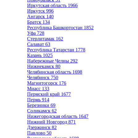
Иркутская область
1966
Иркутск
996
Ангарск
140
Братск
134
Республика Башкортостан
1852
Уфа
728
Стерлитамак
162
Салават
63
Республика Татарстан
1778
Казань
1025
Набережные Челны
292
Нижнекамск
80
Челябинская область
1698
Челябинск
750
Магнитогорск
176
Миасс
133
Пермский край
1677
Пермь
914
Березники
69
Соликамск
62
Нижегородская область
1647
Нижний Новгород
871
Дзержинск
82
Павлово
50