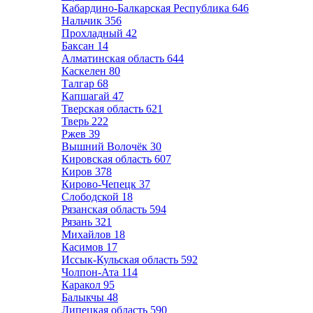
Кабардино-Балкарская Республика
646
Нальчик
356
Прохладный
42
Баксан
14
Алматинская область
644
Каскелен
80
Талгар
68
Капшагай
47
Тверская область
621
Тверь
222
Ржев
39
Вышний Волочёк
30
Кировская область
607
Киров
378
Кирово-Чепецк
37
Слободской
18
Рязанская область
594
Рязань
321
Михайлов
18
Касимов
17
Иссык-Кульская область
592
Чолпон-Ата
114
Каракол
95
Балыкчы
48
Липецкая область
590