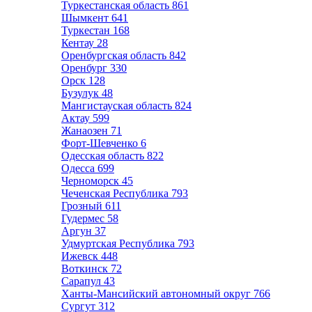
Туркестанская область
861
Шымкент
641
Туркестан
168
Кентау
28
Оренбургская область
842
Оренбург
330
Орск
128
Бузулук
48
Мангистауская область
824
Актау
599
Жанаозен
71
Форт-Шевченко
6
Одесская область
822
Одесса
699
Черноморск
45
Чеченская Республика
793
Грозный
611
Гудермес
58
Аргун
37
Удмуртская Республика
793
Ижевск
448
Воткинск
72
Сарапул
43
Ханты-Мансийский автономный округ
766
Сургут
312