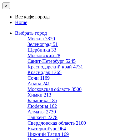
×
Все кафе города
Home
Выбрать город
Москва
7820
Зеленоград
51
Щербинка
33
Московский
28
Санкт-Петербург
5245
Краснодарский край
4731
Краснодар
1365
Сочи
1169
Анапа
241
Московская область
3500
Химки
213
Балашиха
185
Люберцы
162
Алматы
2739
Ташкент
2278
Свердловская область
2100
Екатеринбург
964
Нижний Тагил
169
Новоуральск
51