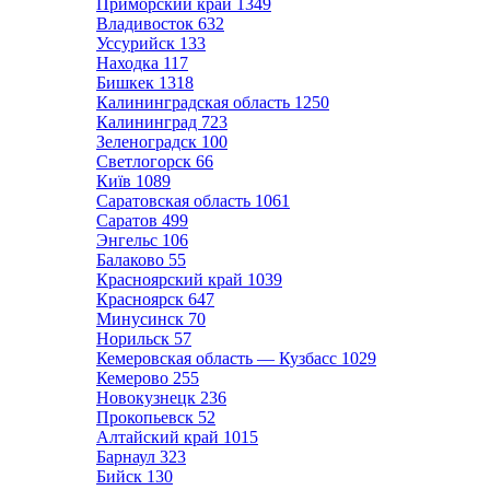
Приморский край
1349
Владивосток
632
Уссурийск
133
Находка
117
Бишкек
1318
Калининградская область
1250
Калининград
723
Зеленоградск
100
Светлогорск
66
Київ
1089
Саратовская область
1061
Саратов
499
Энгельс
106
Балаково
55
Красноярский край
1039
Красноярск
647
Минусинск
70
Норильск
57
Кемеровская область — Кузбасс
1029
Кемерово
255
Новокузнецк
236
Прокопьевск
52
Алтайский край
1015
Барнаул
323
Бийск
130