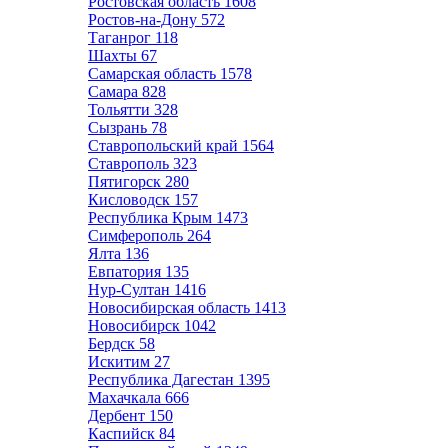
Ростовская область
1608
Ростов-на-Дону
572
Таганрог
118
Шахты
67
Самарская область
1578
Самара
828
Тольятти
328
Сызрань
78
Ставропольский край
1564
Ставрополь
323
Пятигорск
280
Кисловодск
157
Республика Крым
1473
Симферополь
264
Ялта
136
Евпатория
135
Нур-Султан
1416
Новосибирская область
1413
Новосибирск
1042
Бердск
58
Искитим
27
Республика Дагестан
1395
Махачкала
666
Дербент
150
Каспийск
84