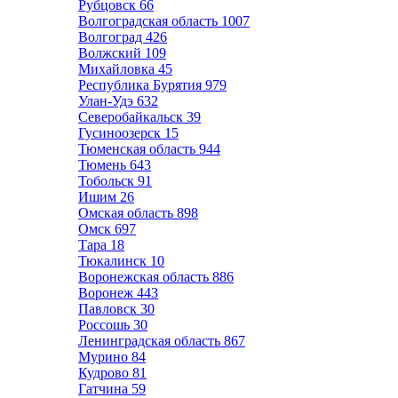
Рубцовск
66
Волгоградская область
1007
Волгоград
426
Волжский
109
Михайловка
45
Республика Бурятия
979
Улан-Удэ
632
Северобайкальск
39
Гусиноозерск
15
Тюменская область
944
Тюмень
643
Тобольск
91
Ишим
26
Омская область
898
Омск
697
Тара
18
Тюкалинск
10
Воронежская область
886
Воронеж
443
Павловск
30
Россошь
30
Ленинградская область
867
Мурино
84
Кудрово
81
Гатчина
59