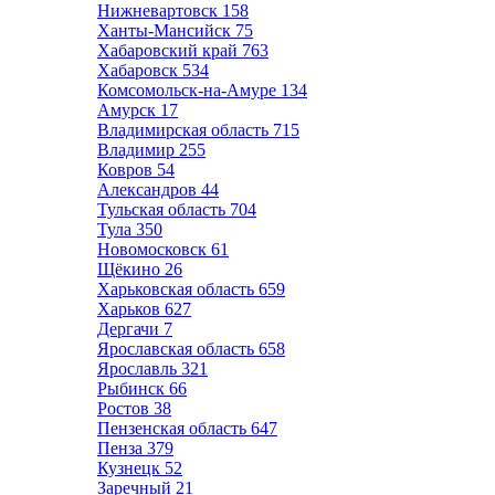
Нижневартовск
158
Ханты-Мансийск
75
Хабаровский край
763
Хабаровск
534
Комсомольск-на-Амуре
134
Амурск
17
Владимирская область
715
Владимир
255
Ковров
54
Александров
44
Тульская область
704
Тула
350
Новомосковск
61
Щёкино
26
Харьковская область
659
Харьков
627
Дергачи
7
Ярославская область
658
Ярославль
321
Рыбинск
66
Ростов
38
Пензенская область
647
Пенза
379
Кузнецк
52
Заречный
21