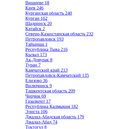
Вишневе
18
Киев
246
Курганская область
240
Курган
162
Шадринск
20
Катайск
2
Северо-Казахстанская область
232
Петропавловск
193
Тайынша
1
Республика Тыва
216
Кызыл
173
Ак-Довурак
8
Туран
7
Камчатский край
213
Петропавловск-Камчатский
135
Елизово
36
Вилючинск
9
Ташкентская область
209
Чирчик
69
Газалкент
17
Республика Калмыкия
182
Элиста
106
Джалал-Абадская область
179
Джалал-Абад
74
Токтогул
8