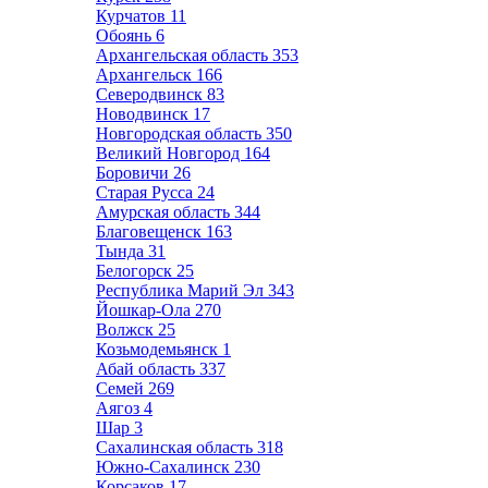
Курчатов
11
Обоянь
6
Архангельская область
353
Архангельск
166
Северодвинск
83
Новодвинск
17
Новгородская область
350
Великий Новгород
164
Боровичи
26
Старая Русса
24
Амурская область
344
Благовещенск
163
Тында
31
Белогорск
25
Республика Марий Эл
343
Йошкар-Ола
270
Волжск
25
Козьмодемьянск
1
Абай область
337
Семей
269
Аягоз
4
Шар
3
Сахалинская область
318
Южно-Сахалинск
230
Корсаков
17