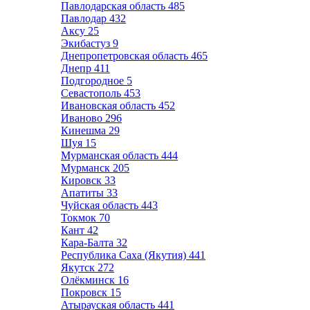
Павлодарская область
485
Павлодар
432
Аксу
25
Экибастуз
9
Днепропетровская область
465
Днепр
411
Подгородное
5
Севастополь
453
Ивановская область
452
Иваново
296
Кинешма
29
Шуя
15
Мурманская область
444
Мурманск
205
Кировск
33
Апатиты
33
Чуйская область
443
Токмок
70
Кант
42
Кара-Балта
32
Республика Саха (Якутия)
441
Якутск
272
Олёкминск
16
Покровск
15
Атырауская область
441