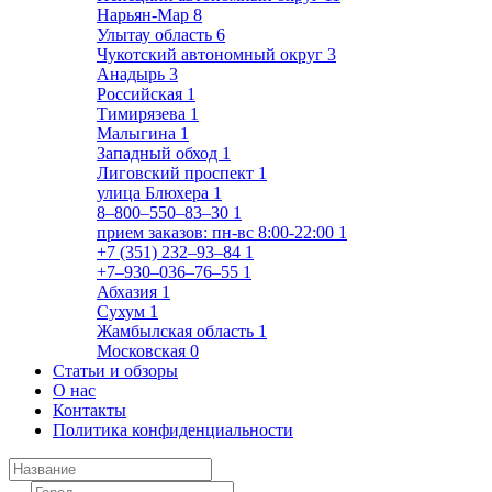
Нарьян-Мар
8
Улытау область
6
Чукотский автономный округ
3
Анадырь
3
Российская
1
Тимирязева
1
Малыгина
1
Западный обход
1
Лиговский проспект
1
улица Блюхера
1
8‒800‒550‒83‒30
1
прием заказов: пн-вс 8:00-22:00
1
+7 (351) 232‒93‒84
1
+7‒930‒036‒76‒55
1
Абхазия
1
Сухум
1
Жамбылская область
1
Московская
0
Статьи и обзоры
О нас
Контакты
Политика конфиденциальности