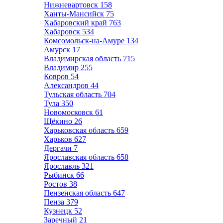
Нижневартовск
158
Ханты-Мансийск
75
Хабаровский край
763
Хабаровск
534
Комсомольск-на-Амуре
134
Амурск
17
Владимирская область
715
Владимир
255
Ковров
54
Александров
44
Тульская область
704
Тула
350
Новомосковск
61
Щёкино
26
Харьковская область
659
Харьков
627
Дергачи
7
Ярославская область
658
Ярославль
321
Рыбинск
66
Ростов
38
Пензенская область
647
Пенза
379
Кузнецк
52
Заречный
21