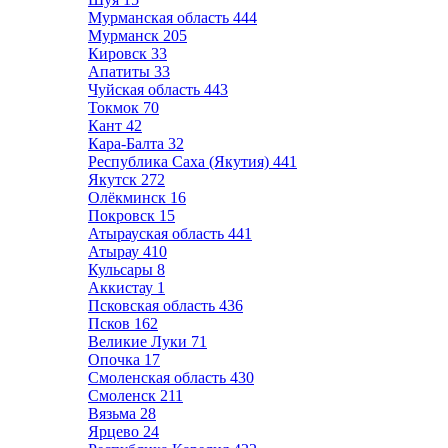
Мурманская область
444
Мурманск
205
Кировск
33
Апатиты
33
Чуйская область
443
Токмок
70
Кант
42
Кара-Балта
32
Республика Саха (Якутия)
441
Якутск
272
Олёкминск
16
Покровск
15
Атырауская область
441
Атырау
410
Кульсары
8
Аккистау
1
Псковская область
436
Псков
162
Великие Луки
71
Опочка
17
Смоленская область
430
Смоленск
211
Вязьма
28
Ярцево
24