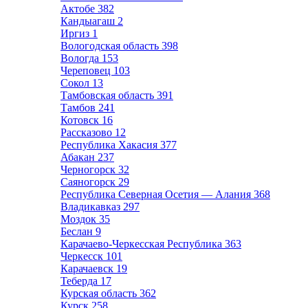
Актобе
382
Кандыагаш
2
Иргиз
1
Вологодская область
398
Вологда
153
Череповец
103
Сокол
13
Тамбовская область
391
Тамбов
241
Котовск
16
Рассказово
12
Республика Хакасия
377
Абакан
237
Черногорск
32
Саяногорск
29
Республика Северная Осетия — Алания
368
Владикавказ
297
Моздок
35
Беслан
9
Карачаево-Черкесская Республика
363
Черкесск
101
Карачаевск
19
Теберда
17
Курская область
362
Курск
258