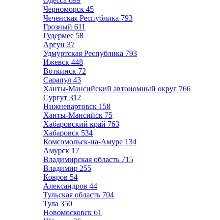
Одесса
699
Черноморск
45
Чеченская Республика
793
Грозный
611
Гудермес
58
Аргун
37
Удмуртская Республика
793
Ижевск
448
Воткинск
72
Сарапул
43
Ханты-Мансийский автономный округ
766
Сургут
312
Нижневартовск
158
Ханты-Мансийск
75
Хабаровский край
763
Хабаровск
534
Комсомольск-на-Амуре
134
Амурск
17
Владимирская область
715
Владимир
255
Ковров
54
Александров
44
Тульская область
704
Тула
350
Новомосковск
61