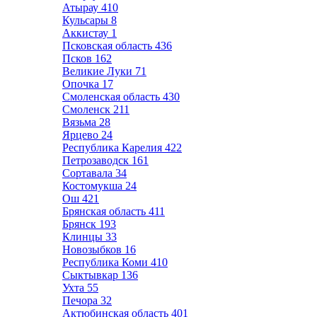
Атырау
410
Кульсары
8
Аккистау
1
Псковская область
436
Псков
162
Великие Луки
71
Опочка
17
Смоленская область
430
Смоленск
211
Вязьма
28
Ярцево
24
Республика Карелия
422
Петрозаводск
161
Сортавала
34
Костомукша
24
Ош
421
Брянская область
411
Брянск
193
Клинцы
33
Новозыбков
16
Республика Коми
410
Сыктывкар
136
Ухта
55
Печора
32
Актюбинская область
401