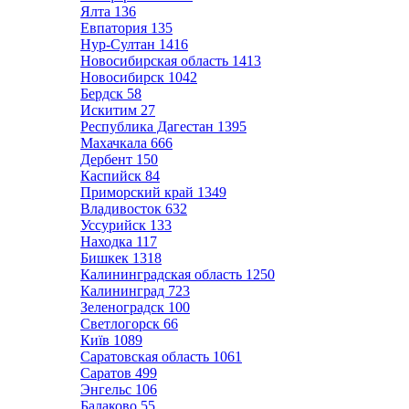
Ялта
136
Евпатория
135
Нур-Султан
1416
Новосибирская область
1413
Новосибирск
1042
Бердск
58
Искитим
27
Республика Дагестан
1395
Махачкала
666
Дербент
150
Каспийск
84
Приморский край
1349
Владивосток
632
Уссурийск
133
Находка
117
Бишкек
1318
Калининградская область
1250
Калининград
723
Зеленоградск
100
Светлогорск
66
Київ
1089
Саратовская область
1061
Саратов
499
Энгельс
106
Балаково
55