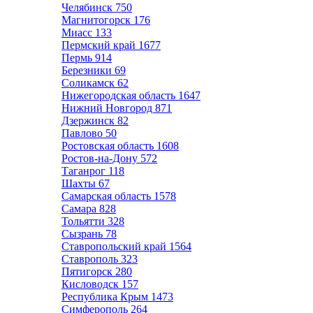
Челябинск
750
Магнитогорск
176
Миасс
133
Пермский край
1677
Пермь
914
Березники
69
Соликамск
62
Нижегородская область
1647
Нижний Новгород
871
Дзержинск
82
Павлово
50
Ростовская область
1608
Ростов-на-Дону
572
Таганрог
118
Шахты
67
Самарская область
1578
Самара
828
Тольятти
328
Сызрань
78
Ставропольский край
1564
Ставрополь
323
Пятигорск
280
Кисловодск
157
Республика Крым
1473
Симферополь
264