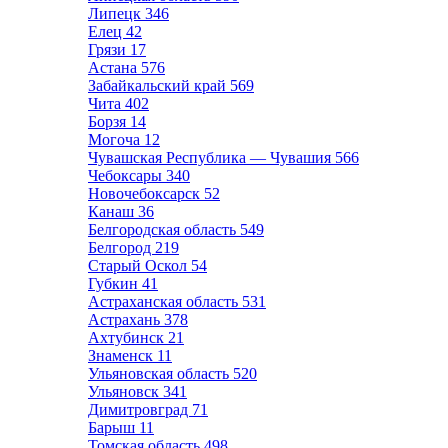
Липецк
346
Елец
42
Грязи
17
Астана
576
Забайкальский край
569
Чита
402
Борзя
14
Могоча
12
Чувашская Республика — Чувашия
566
Чебоксары
340
Новочебоксарск
52
Канаш
36
Белгородская область
549
Белгород
219
Старый Оскол
54
Губкин
41
Астраханская область
531
Астрахань
378
Ахтубинск
21
Знаменск
11
Ульяновская область
520
Ульяновск
341
Димитровград
71
Барыш
11
Томская область
498