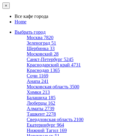
×
Все кафе города
Home
Выбрать город
Москва
7820
Зеленоград
51
Щербинка
33
Московский
28
Санкт-Петербург
5245
Краснодарский край
4731
Краснодар
1365
Сочи
1169
Анапа
241
Московская область
3500
Химки
213
Балашиха
185
Люберцы
162
Алматы
2739
Ташкент
2278
Свердловская область
2100
Екатеринбург
964
Нижний Тагил
169
Новоуральск
51