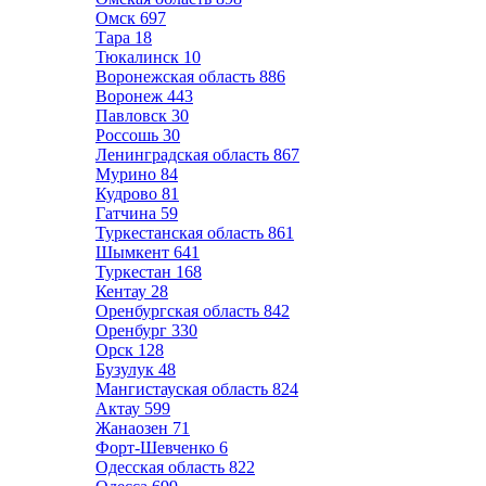
Омск
697
Тара
18
Тюкалинск
10
Воронежская область
886
Воронеж
443
Павловск
30
Россошь
30
Ленинградская область
867
Мурино
84
Кудрово
81
Гатчина
59
Туркестанская область
861
Шымкент
641
Туркестан
168
Кентау
28
Оренбургская область
842
Оренбург
330
Орск
128
Бузулук
48
Мангистауская область
824
Актау
599
Жанаозен
71
Форт-Шевченко
6
Одесская область
822