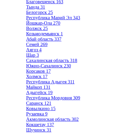
Благовещенск
163
Тында
31
Белогорск
25
Республика Марий Эл
343
Йошкар-Ола
270
Волжск
25
Козьмодемьянск
1
Абай область
337
Семей
269
Аягоз
4
Шар
3
Сахалинская область
318
Южно-Сахалинск
230
Корсаков
17
Холмск
17
Республика Адыгея
311
Майкоп
131
Адыгейск
19
Республика Мордовия
309
Саранск
121
Ковылкино
15
Рузаевка
9
Акмолинская область
302
Кокшетау
137
Щучинск
31