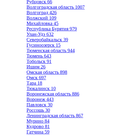
Рубцовск
66
Волгоградская область
1007
Волгоград
426
Волжский
109
Михайловка
45
Республика Бурятия
979
Улан-Удэ
632
Северобайкальск
39
Гусиноозерск
15
Тюменская область
944
Тюмень
643
Тобольск
91
Ишим
26
Омская область
898
Омск
697
Тара
18
Тюкалинск
10
Воронежская область
886
Воронеж
443
Павловск
30
Россошь
30
Ленинградская область
867
Мурино
84
Кудрово
81
Гатчина
59