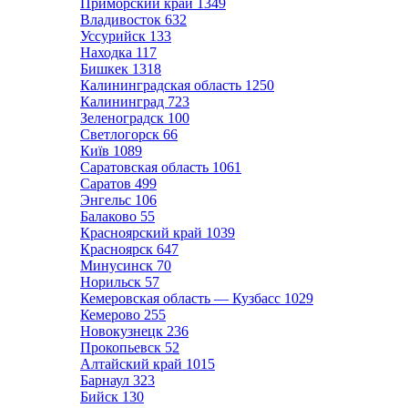
Приморский край
1349
Владивосток
632
Уссурийск
133
Находка
117
Бишкек
1318
Калининградская область
1250
Калининград
723
Зеленоградск
100
Светлогорск
66
Київ
1089
Саратовская область
1061
Саратов
499
Энгельс
106
Балаково
55
Красноярский край
1039
Красноярск
647
Минусинск
70
Норильск
57
Кемеровская область — Кузбасс
1029
Кемерово
255
Новокузнецк
236
Прокопьевск
52
Алтайский край
1015
Барнаул
323
Бийск
130