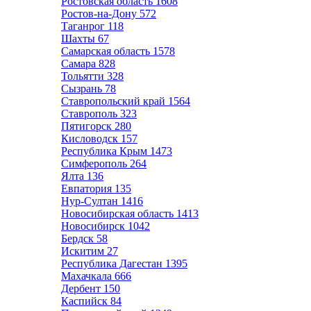
Ростовская область
1608
Ростов-на-Дону
572
Таганрог
118
Шахты
67
Самарская область
1578
Самара
828
Тольятти
328
Сызрань
78
Ставропольский край
1564
Ставрополь
323
Пятигорск
280
Кисловодск
157
Республика Крым
1473
Симферополь
264
Ялта
136
Евпатория
135
Нур-Султан
1416
Новосибирская область
1413
Новосибирск
1042
Бердск
58
Искитим
27
Республика Дагестан
1395
Махачкала
666
Дербент
150
Каспийск
84