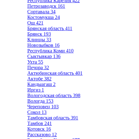
Республика Карелия
422
Петрозаводск
161
Сортавала
34
Костомукша
24
Ош
421
Брянская область
411
Брянск
193
Клинцы
33
Новозыбков
16
Республика Коми
410
Сыктывкар
136
Ухта
55
Печора
32
Актюбинская область
401
Актобе
382
Кандыагаш
2
Иргиз
1
Вологодская область
398
Вологда
153
Череповец
103
Сокол
13
Тамбовская область
391
Тамбов
241
Котовск
16
Рассказово
12