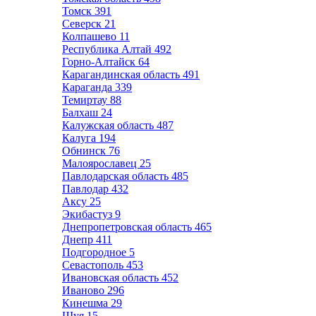
Томск
391
Северск
21
Колпашево
11
Республика Алтай
492
Горно-Алтайск
64
Карагандинская область
491
Караганда
339
Темиртау
88
Балхаш
24
Калужская область
487
Калуга
194
Обнинск
76
Малоярославец
25
Павлодарская область
485
Павлодар
432
Аксу
25
Экибастуз
9
Днепропетровская область
465
Днепр
411
Подгородное
5
Севастополь
453
Ивановская область
452
Иваново
296
Кинешма
29
Шуя
15