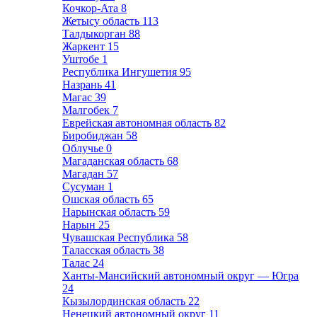
Кочкор-Ата
8
Жетысу область
113
Талдыкорган
88
Жаркент
15
Уштобе
1
Республика Ингушетия
95
Назрань
41
Магас
39
Малгобек
7
Еврейская автономная область
82
Биробиджан
58
Облучье
0
Магаданская область
68
Магадан
57
Сусуман
1
Ошская область
65
Нарынская область
59
Нарын
25
Чувашская Республика
58
Таласская область
38
Талас
24
Ханты-Мансийский автономный округ — Югра
24
Кызылординская область
22
Ненецкий автономный округ
11