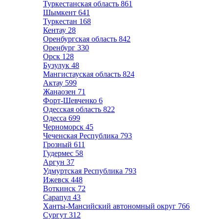
Туркестанская область
861
Шымкент
641
Туркестан
168
Кентау
28
Оренбургская область
842
Оренбург
330
Орск
128
Бузулук
48
Мангистауская область
824
Актау
599
Жанаозен
71
Форт-Шевченко
6
Одесская область
822
Одесса
699
Черноморск
45
Чеченская Республика
793
Грозный
611
Гудермес
58
Аргун
37
Удмуртская Республика
793
Ижевск
448
Воткинск
72
Сарапул
43
Ханты-Мансийский автономный округ
766
Сургут
312