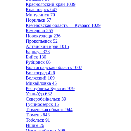
Красноярский край
1039
Красноярск
647
Минусинск
70
Норильск
57
Кемеровская область — Кузбасс
1029
Кемерово
255
Новокузнецк
236
Прокопьевск
52
Алтайский край
1015
Барнаул
323
Бийск
130
Рубцовск
66
Волгоградская область
1007
Волгоград
426
Волжский
109
Михайловка
45
Республика Бурятия
979
Улан-Удэ
632
Северобайкальск
39
Гусиноозерск
15
Тюменская область
944
Тюмень
643
Тобольск
91
Ишим
26
Омская область
898