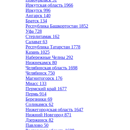
Иркутская область
1966
Иркутск
996
Ангарск
140
Братск
134
Республика Башкортостан
1852
Уфа
728
Стерлитамак
162
Салават
63
Республика Татарстан
1778
Казань
1025
Набережные Челны
292
Нижнекамск
80
Челябинская область
1698
Челябинск
750
Магнитогорск
176
Миасс
133
Пермский край
1677
Пермь
914
Березники
69
Соликамск
62
Нижегородская область
1647
Нижний Новгород
871
Дзержинск
82
Павлово
50