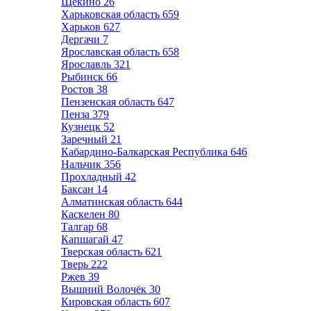
Щёкино
26
Харьковская область
659
Харьков
627
Дергачи
7
Ярославская область
658
Ярославль
321
Рыбинск
66
Ростов
38
Пензенская область
647
Пенза
379
Кузнецк
52
Заречный
21
Кабардино-Балкарская Республика
646
Нальчик
356
Прохладный
42
Баксан
14
Алматинская область
644
Каскелен
80
Талгар
68
Капшагай
47
Тверская область
621
Тверь
222
Ржев
39
Вышний Волочёк
30
Кировская область
607