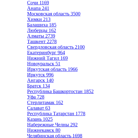
Сочи
1169
Анапа
241
Московская область
3500
Химки
213
Балашиха
185
Люберцы
162
Алматы
2739
Ташкент
2278
Свердловская область
2100
Екатеринбург
964
Нижний Тагил
169
Новоуральск
51
Иркутская область
1966
Иркутск
996
Ангарск
140
Братск
134
Республика Башкортостан
1852
Уфа
728
Стерлитамак
162
Салават
63
Республика Татарстан
1778
Казань
1025
Набережные Челны
292
Нижнекамск
80
Челябинская область
1698