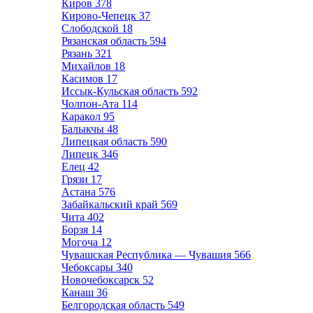
Киров
378
Кирово-Чепецк
37
Слободской
18
Рязанская область
594
Рязань
321
Михайлов
18
Касимов
17
Иссык-Кульская область
592
Чолпон-Ата
114
Каракол
95
Балыкчы
48
Липецкая область
590
Липецк
346
Елец
42
Грязи
17
Астана
576
Забайкальский край
569
Чита
402
Борзя
14
Могоча
12
Чувашская Республика — Чувашия
566
Чебоксары
340
Новочебоксарск
52
Канаш
36
Белгородская область
549