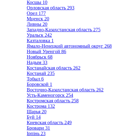
Косшы
10
Орловская область
293
Орел
177
Мценск
20
Ливны
20
Западно-Казахстанская область
275
Уральск
242
Казталовка
1
Ямало-Ненецкий автономный округ
268
Новый Уренгой
86
Ноябрьск
68
Надым
33
Костанайская область
262
Костанай
235
Тобыл
6
Боровской
1
Восточно-Казахстанская область
262
Усть-Каменогорск
254
Костромская область
258
Кострома
132
Шарья
20
Буй
14
Киевская область
249
Бровари
31
Ірпінь
23