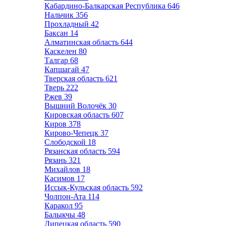
Кабардино-Балкарская Республика
646
Нальчик
356
Прохладный
42
Баксан
14
Алматинская область
644
Каскелен
80
Талгар
68
Капшагай
47
Тверская область
621
Тверь
222
Ржев
39
Вышний Волочёк
30
Кировская область
607
Киров
378
Кирово-Чепецк
37
Слободской
18
Рязанская область
594
Рязань
321
Михайлов
18
Касимов
17
Иссык-Кульская область
592
Чолпон-Ата
114
Каракол
95
Балыкчы
48
Липецкая область
590