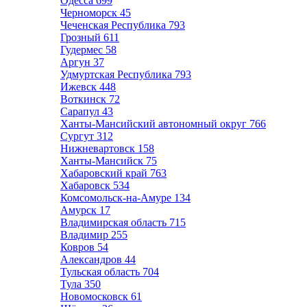
Одесса
699
Черноморск
45
Чеченская Республика
793
Грозный
611
Гудермес
58
Аргун
37
Удмуртская Республика
793
Ижевск
448
Воткинск
72
Сарапул
43
Ханты-Мансийский автономный округ
766
Сургут
312
Нижневартовск
158
Ханты-Мансийск
75
Хабаровский край
763
Хабаровск
534
Комсомольск-на-Амуре
134
Амурск
17
Владимирская область
715
Владимир
255
Ковров
54
Александров
44
Тульская область
704
Тула
350
Новомосковск
61