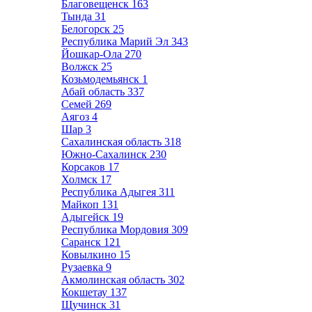
Благовещенск
163
Тында
31
Белогорск
25
Республика Марий Эл
343
Йошкар-Ола
270
Волжск
25
Козьмодемьянск
1
Абай область
337
Семей
269
Аягоз
4
Шар
3
Сахалинская область
318
Южно-Сахалинск
230
Корсаков
17
Холмск
17
Республика Адыгея
311
Майкоп
131
Адыгейск
19
Республика Мордовия
309
Саранск
121
Ковылкино
15
Рузаевка
9
Акмолинская область
302
Кокшетау
137
Щучинск
31