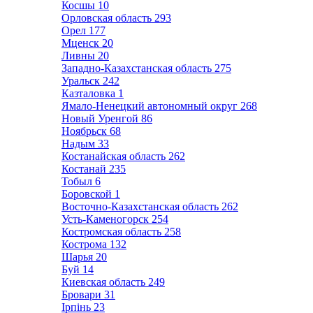
Косшы
10
Орловская область
293
Орел
177
Мценск
20
Ливны
20
Западно-Казахстанская область
275
Уральск
242
Казталовка
1
Ямало-Ненецкий автономный округ
268
Новый Уренгой
86
Ноябрьск
68
Надым
33
Костанайская область
262
Костанай
235
Тобыл
6
Боровской
1
Восточно-Казахстанская область
262
Усть-Каменогорск
254
Костромская область
258
Кострома
132
Шарья
20
Буй
14
Киевская область
249
Бровари
31
Ірпінь
23