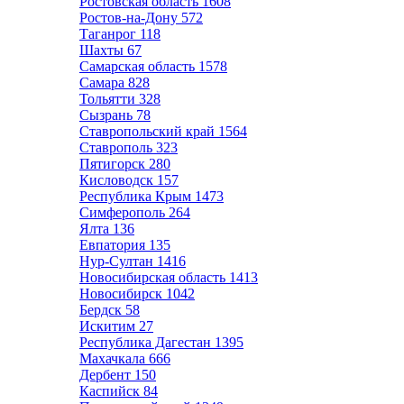
Ростовская область
1608
Ростов-на-Дону
572
Таганрог
118
Шахты
67
Самарская область
1578
Самара
828
Тольятти
328
Сызрань
78
Ставропольский край
1564
Ставрополь
323
Пятигорск
280
Кисловодск
157
Республика Крым
1473
Симферополь
264
Ялта
136
Евпатория
135
Нур-Султан
1416
Новосибирская область
1413
Новосибирск
1042
Бердск
58
Искитим
27
Республика Дагестан
1395
Махачкала
666
Дербент
150
Каспийск
84