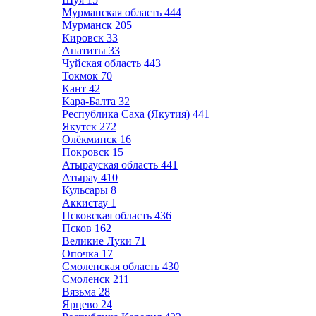
Мурманская область
444
Мурманск
205
Кировск
33
Апатиты
33
Чуйская область
443
Токмок
70
Кант
42
Кара-Балта
32
Республика Саха (Якутия)
441
Якутск
272
Олёкминск
16
Покровск
15
Атырауская область
441
Атырау
410
Кульсары
8
Аккистау
1
Псковская область
436
Псков
162
Великие Луки
71
Опочка
17
Смоленская область
430
Смоленск
211
Вязьма
28
Ярцево
24