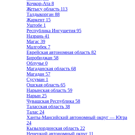
Кочкор-Ата
8
Жетысу область
113
Талдыкорган
88
Жаркент
15
Уштобе
1
Республика Ингушетия
95
Назрань
41
Магас
39
Малгобек
7
Еврейская автономная область
82
Биробиджан
58
Облучье
0
Магаданская область
68
Магадан
57
Сусуман
1
Ошская область
65
Нарынская область
59
Нарын
25
Чувашская Республика
58
Таласская область
38
Талас
24
Ханты-Мансийский автономный округ — Югра
24
Кызылординская область
22
Ненецкий автономный округ
11