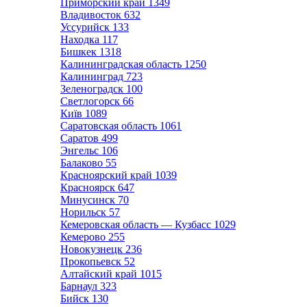
Приморский край
1349
Владивосток
632
Уссурийск
133
Находка
117
Бишкек
1318
Калининградская область
1250
Калининград
723
Зеленоградск
100
Светлогорск
66
Київ
1089
Саратовская область
1061
Саратов
499
Энгельс
106
Балаково
55
Красноярский край
1039
Красноярск
647
Минусинск
70
Норильск
57
Кемеровская область — Кузбасс
1029
Кемерово
255
Новокузнецк
236
Прокопьевск
52
Алтайский край
1015
Барнаул
323
Бийск
130