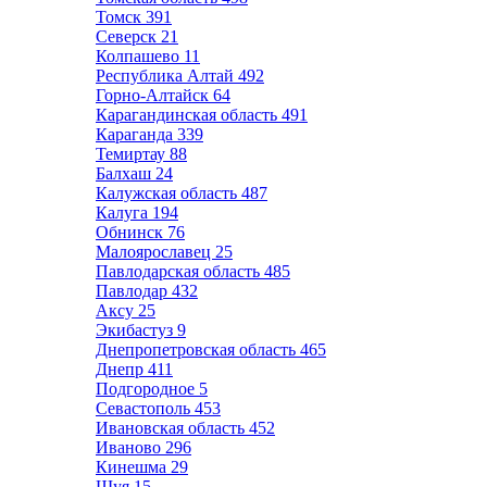
Томск
391
Северск
21
Колпашево
11
Республика Алтай
492
Горно-Алтайск
64
Карагандинская область
491
Караганда
339
Темиртау
88
Балхаш
24
Калужская область
487
Калуга
194
Обнинск
76
Малоярославец
25
Павлодарская область
485
Павлодар
432
Аксу
25
Экибастуз
9
Днепропетровская область
465
Днепр
411
Подгородное
5
Севастополь
453
Ивановская область
452
Иваново
296
Кинешма
29
Шуя
15