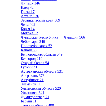
Липецк
346
Елец
42
Грязи
17
Астана
576
Забайкальский край
569
Чита
402
Борзя
14
Могоча
12
Чувашская Республика — Чувашия
566
Чебоксары
340
Новочебоксарск
52
Канаш
36
Белгородская область
549
Белгород
219
Старый Оскол
54
Губкин
41
Астраханская область
531
Астрахань
378
Ахтубинск
21
Знаменск
11
Ульяновская область
520
Ульяновск
341
Димитровград
71
Барыш
11
Томская область
498