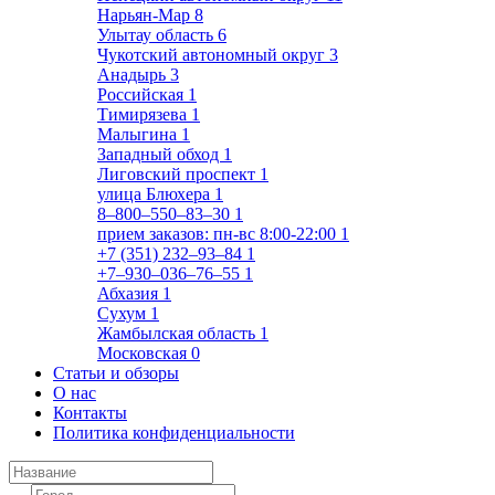
Нарьян-Мар
8
Улытау область
6
Чукотский автономный округ
3
Анадырь
3
Российская
1
Тимирязева
1
Малыгина
1
Западный обход
1
Лиговский проспект
1
улица Блюхера
1
8‒800‒550‒83‒30
1
прием заказов: пн-вс 8:00-22:00
1
+7 (351) 232‒93‒84
1
+7‒930‒036‒76‒55
1
Абхазия
1
Сухум
1
Жамбылская область
1
Московская
0
Статьи и обзоры
О нас
Контакты
Политика конфиденциальности