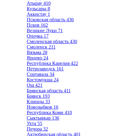
Атырау
410
Кульсары
8
Аккистау
1
Псковская область
436
Псков
162
Великие Луки
71
Опочка
17
Смоленская область
430
Смоленск
211
Вязьма
28
Ярцево
24
Республика Карелия
422
Петрозаводск
161
Сортавала
34
Костомукша
24
Ош
421
Брянская область
411
Брянск
193
Клинцы
33
Новозыбков
16
Республика Коми
410
Сыктывкар
136
Ухта
55
Печора
32
Актюбинская область
401