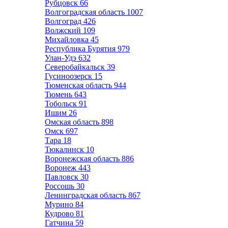
Рубцовск
66
Волгоградская область
1007
Волгоград
426
Волжский
109
Михайловка
45
Республика Бурятия
979
Улан-Удэ
632
Северобайкальск
39
Гусиноозерск
15
Тюменская область
944
Тюмень
643
Тобольск
91
Ишим
26
Омская область
898
Омск
697
Тара
18
Тюкалинск
10
Воронежская область
886
Воронеж
443
Павловск
30
Россошь
30
Ленинградская область
867
Мурино
84
Кудрово
81
Гатчина
59