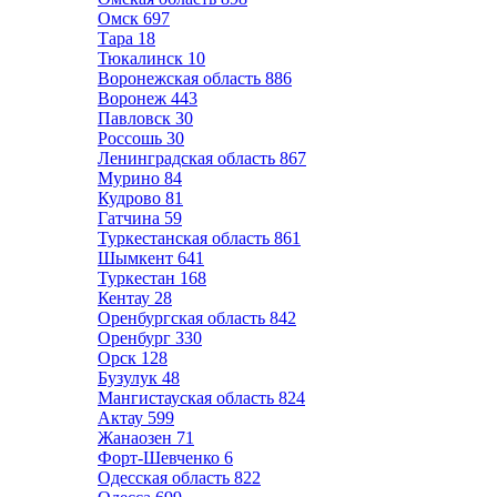
Омск
697
Тара
18
Тюкалинск
10
Воронежская область
886
Воронеж
443
Павловск
30
Россошь
30
Ленинградская область
867
Мурино
84
Кудрово
81
Гатчина
59
Туркестанская область
861
Шымкент
641
Туркестан
168
Кентау
28
Оренбургская область
842
Оренбург
330
Орск
128
Бузулук
48
Мангистауская область
824
Актау
599
Жанаозен
71
Форт-Шевченко
6
Одесская область
822