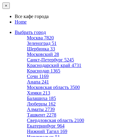
×
Все кафе города
Home
Выбрать город
Москва
7820
Зеленоград
51
Щербинка
33
Московский
28
Санкт-Петербург
5245
Краснодарский край
4731
Краснодар
1365
Сочи
1169
Анапа
241
Московская область
3500
Химки
213
Балашиха
185
Люберцы
162
Алматы
2739
Ташкент
2278
Свердловская область
2100
Екатеринбург
964
Нижний Тагил
169
Новоуральск
51