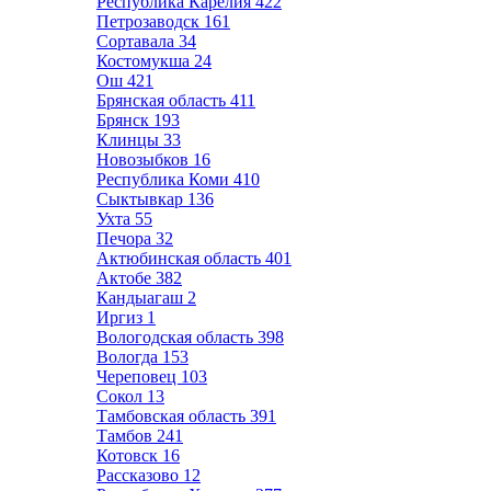
Республика Карелия
422
Петрозаводск
161
Сортавала
34
Костомукша
24
Ош
421
Брянская область
411
Брянск
193
Клинцы
33
Новозыбков
16
Республика Коми
410
Сыктывкар
136
Ухта
55
Печора
32
Актюбинская область
401
Актобе
382
Кандыагаш
2
Иргиз
1
Вологодская область
398
Вологда
153
Череповец
103
Сокол
13
Тамбовская область
391
Тамбов
241
Котовск
16
Рассказово
12