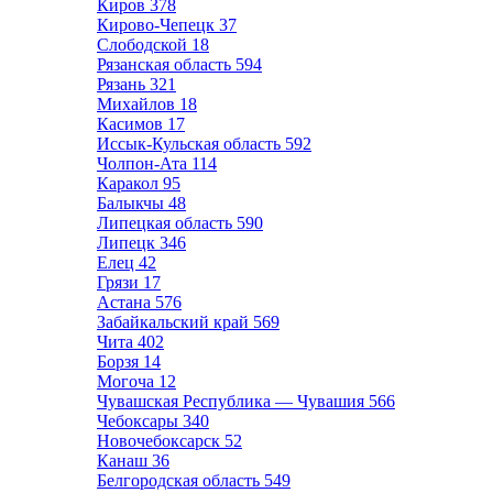
Киров
378
Кирово-Чепецк
37
Слободской
18
Рязанская область
594
Рязань
321
Михайлов
18
Касимов
17
Иссык-Кульская область
592
Чолпон-Ата
114
Каракол
95
Балыкчы
48
Липецкая область
590
Липецк
346
Елец
42
Грязи
17
Астана
576
Забайкальский край
569
Чита
402
Борзя
14
Могоча
12
Чувашская Республика — Чувашия
566
Чебоксары
340
Новочебоксарск
52
Канаш
36
Белгородская область
549