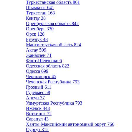
Туркестанская область
861
Шымкент
641
Туркестан
168
Кентау
28
Оренбургская область
842
Оренбург
330
Орск
128
Бузулук
48
Мангистауская область
824
Актау
599
Жанаозен
71
Форт-Шевченко
6
Одесская область
822
Одесса
699
Черноморск
45
Чеченская Республика
793
Грозный
611
Гудермес
58
Аргун
37
Удмуртская Республика
793
Ижевск
448
Воткинск
72
Сарапул
43
Ханты-Мансийский автономный округ
766
Сургут
312