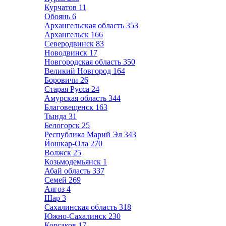
Курчатов
11
Обоянь
6
Архангельская область
353
Архангельск
166
Северодвинск
83
Новодвинск
17
Новгородская область
350
Великий Новгород
164
Боровичи
26
Старая Русса
24
Амурская область
344
Благовещенск
163
Тында
31
Белогорск
25
Республика Марий Эл
343
Йошкар-Ола
270
Волжск
25
Козьмодемьянск
1
Абай область
337
Семей
269
Аягоз
4
Шар
3
Сахалинская область
318
Южно-Сахалинск
230
Корсаков
17