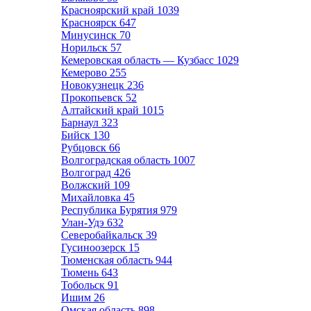
Красноярский край
1039
Красноярск
647
Минусинск
70
Норильск
57
Кемеровская область — Кузбасс
1029
Кемерово
255
Новокузнецк
236
Прокопьевск
52
Алтайский край
1015
Барнаул
323
Бийск
130
Рубцовск
66
Волгоградская область
1007
Волгоград
426
Волжский
109
Михайловка
45
Республика Бурятия
979
Улан-Удэ
632
Северобайкальск
39
Гусиноозерск
15
Тюменская область
944
Тюмень
643
Тобольск
91
Ишим
26
Омская область
898