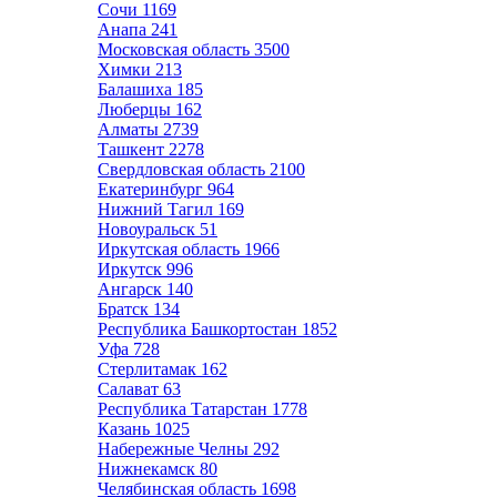
Сочи
1169
Анапа
241
Московская область
3500
Химки
213
Балашиха
185
Люберцы
162
Алматы
2739
Ташкент
2278
Свердловская область
2100
Екатеринбург
964
Нижний Тагил
169
Новоуральск
51
Иркутская область
1966
Иркутск
996
Ангарск
140
Братск
134
Республика Башкортостан
1852
Уфа
728
Стерлитамак
162
Салават
63
Республика Татарстан
1778
Казань
1025
Набережные Челны
292
Нижнекамск
80
Челябинская область
1698