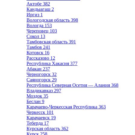
Актобе
382
Кандыагаш
2
Иргиз
1
Вологодская область
398
Вологда
153
Череповец
103
Сокол
13
Тамбовская область
391
Тамбов
241
Котовск
16
Рассказово
12
Республика Хакасия
377
Абакан
237
Черногорск
32
Саяногорск
29
Республика Северная Осетия — Алания
368
Владикавказ
297
Моздок
35
Беслан
9
Карачаево-Черкесская Республика
363
Черкесск
101
Карачаевск
19
Теберда
17
Курская область
362
Курск
258