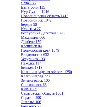
Ялта
136
Евпатория
135
Нур-Султан
1416
Новосибирская область
1413
Новосибирск
1042
Бердск
58
Искитим
27
Республика Дагестан
1395
Махачкала
666
Дербент
150
Каспийск
84
Приморский край
1349
Владивосток
632
Уссурийск
133
Находка
117
Бишкек
1318
Калининградская область
1250
Калининград
723
Зеленоградск
100
Светлогорск
66
Київ
1089
Саратовская область
1061
Саратов
499
Энгельс
106
Балаково
55