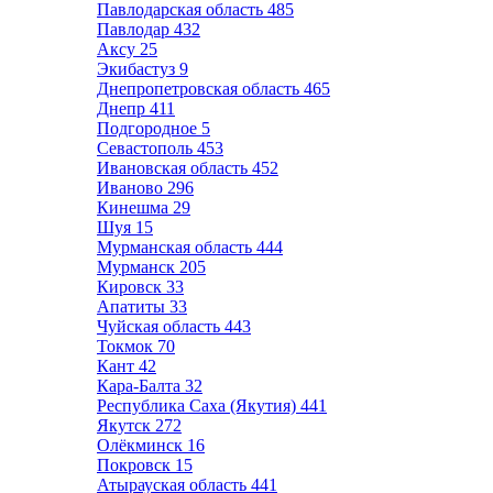
Павлодарская область
485
Павлодар
432
Аксу
25
Экибастуз
9
Днепропетровская область
465
Днепр
411
Подгородное
5
Севастополь
453
Ивановская область
452
Иваново
296
Кинешма
29
Шуя
15
Мурманская область
444
Мурманск
205
Кировск
33
Апатиты
33
Чуйская область
443
Токмок
70
Кант
42
Кара-Балта
32
Республика Саха (Якутия)
441
Якутск
272
Олёкминск
16
Покровск
15
Атырауская область
441