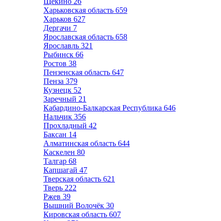
Щёкино
26
Харьковская область
659
Харьков
627
Дергачи
7
Ярославская область
658
Ярославль
321
Рыбинск
66
Ростов
38
Пензенская область
647
Пенза
379
Кузнецк
52
Заречный
21
Кабардино-Балкарская Республика
646
Нальчик
356
Прохладный
42
Баксан
14
Алматинская область
644
Каскелен
80
Талгар
68
Капшагай
47
Тверская область
621
Тверь
222
Ржев
39
Вышний Волочёк
30
Кировская область
607