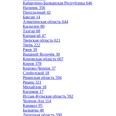
Кабардино-Балкарская Республика
646
Нальчик
356
Прохладный
42
Баксан
14
Алматинская область
644
Каскелен
80
Талгар
68
Капшагай
47
Тверская область
621
Тверь
222
Ржев
39
Вышний Волочёк
30
Кировская область
607
Киров
378
Кирово-Чепецк
37
Слободской
18
Рязанская область
594
Рязань
321
Михайлов
18
Касимов
17
Иссык-Кульская область
592
Чолпон-Ата
114
Каракол
95
Балыкчы
48
Липецкая область
590