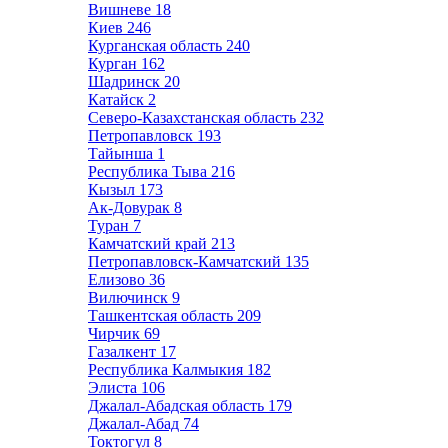
Вишневе
18
Киев
246
Курганская область
240
Курган
162
Шадринск
20
Катайск
2
Северо-Казахстанская область
232
Петропавловск
193
Тайынша
1
Республика Тыва
216
Кызыл
173
Ак-Довурак
8
Туран
7
Камчатский край
213
Петропавловск-Камчатский
135
Елизово
36
Вилючинск
9
Ташкентская область
209
Чирчик
69
Газалкент
17
Республика Калмыкия
182
Элиста
106
Джалал-Абадская область
179
Джалал-Абад
74
Токтогул
8