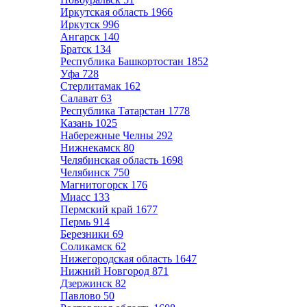
Иркутская область
1966
Иркутск
996
Ангарск
140
Братск
134
Республика Башкортостан
1852
Уфа
728
Стерлитамак
162
Салават
63
Республика Татарстан
1778
Казань
1025
Набережные Челны
292
Нижнекамск
80
Челябинская область
1698
Челябинск
750
Магнитогорск
176
Миасс
133
Пермский край
1677
Пермь
914
Березники
69
Соликамск
62
Нижегородская область
1647
Нижний Новгород
871
Дзержинск
82
Павлово
50