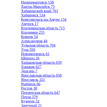
Нижневартовск
158
Ханты-Мансийск
75
Хабаровский край
763
Хабаровск
534
Комсомольск-на-Амуре
134
Амурск
17
Владимирская область
715
Владимир
255
Ковров
54
Александров
44
Тульская область
704
Тула
350
Новомосковск
61
Щёкино
26
Харьковская область
659
Харьков
627
Дергачи
7
Ярославская область
658
Ярославль
321
Рыбинск
66
Ростов
38
Пензенская область
647
Пенза
379
Кузнецк
52
Заречный
21