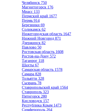
Челябинск
750
Магнитогорск
176
Миасс
133
Пермский край
1677
Пермь
914
Березники
69
Соликамск
62
Нижегородская область
1647
Нижний Новгород
871
Дзержинск
82
Павлово
50
Ростовская область
1608
Ростов-на-Дону
572
Таганрог
118
Шахты
67
Самарская область
1578
Самара
828
Тольятти
328
Сызрань
78
Ставропольский край
1564
Ставрополь
323
Пятигорск
280
Кисловодск
157
Республика Крым
1473
Симферополь
264