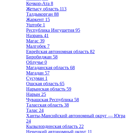
Кочкор-Ата
8
Жетысу область
113
Талдыкорган
88
Жаркент
15
Уштобе
1
Республика Ингушетия
95
Назрань
41
Магас
39
Малгобек
7
Еврейская автономная область
82
Биробиджан
58
Облучье
0
Магаданская область
68
Магадан
57
Сусуман
1
Ошская область
65
Нарынская область
59
Нарын
25
Чувашская Республика
58
Таласская область
38
Талас
24
Ханты-Мансийский автономный округ — Югра
24
Кызылординская область
22
Ненецкий автономный округ
11