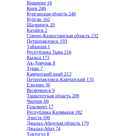
Вишневе
18
Киев
246
Курганская область
240
Курган
162
Шадринск
20
Катайск
2
Северо-Казахстанская область
232
Петропавловск
193
Тайынша
1
Республика Тыва
216
Кызыл
173
Ак-Довурак
8
Туран
7
Камчатский край
213
Петропавловск-Камчатский
135
Елизово
36
Вилючинск
9
Ташкентская область
209
Чирчик
69
Газалкент
17
Республика Калмыкия
182
Элиста
106
Джалал-Абадская область
179
Джалал-Абад
74
Токтогул
8