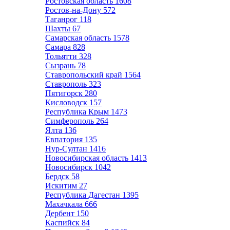
Ростовская область
1608
Ростов-на-Дону
572
Таганрог
118
Шахты
67
Самарская область
1578
Самара
828
Тольятти
328
Сызрань
78
Ставропольский край
1564
Ставрополь
323
Пятигорск
280
Кисловодск
157
Республика Крым
1473
Симферополь
264
Ялта
136
Евпатория
135
Нур-Султан
1416
Новосибирская область
1413
Новосибирск
1042
Бердск
58
Искитим
27
Республика Дагестан
1395
Махачкала
666
Дербент
150
Каспийск
84