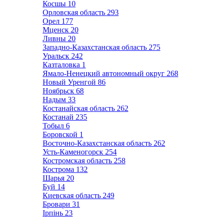
Косшы
10
Орловская область
293
Орел
177
Мценск
20
Ливны
20
Западно-Казахстанская область
275
Уральск
242
Казталовка
1
Ямало-Ненецкий автономный округ
268
Новый Уренгой
86
Ноябрьск
68
Надым
33
Костанайская область
262
Костанай
235
Тобыл
6
Боровской
1
Восточно-Казахстанская область
262
Усть-Каменогорск
254
Костромская область
258
Кострома
132
Шарья
20
Буй
14
Киевская область
249
Бровари
31
Ірпінь
23