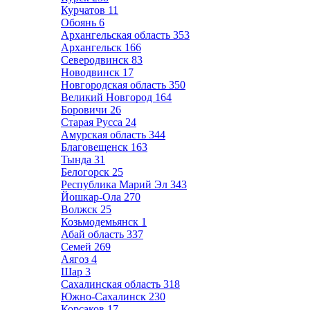
Курчатов
11
Обоянь
6
Архангельская область
353
Архангельск
166
Северодвинск
83
Новодвинск
17
Новгородская область
350
Великий Новгород
164
Боровичи
26
Старая Русса
24
Амурская область
344
Благовещенск
163
Тында
31
Белогорск
25
Республика Марий Эл
343
Йошкар-Ола
270
Волжск
25
Козьмодемьянск
1
Абай область
337
Семей
269
Аягоз
4
Шар
3
Сахалинская область
318
Южно-Сахалинск
230
Корсаков
17