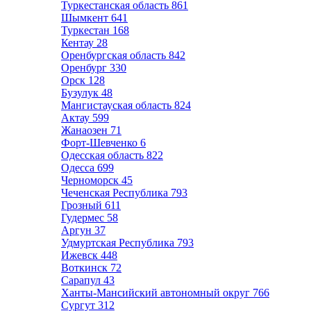
Туркестанская область
861
Шымкент
641
Туркестан
168
Кентау
28
Оренбургская область
842
Оренбург
330
Орск
128
Бузулук
48
Мангистауская область
824
Актау
599
Жанаозен
71
Форт-Шевченко
6
Одесская область
822
Одесса
699
Черноморск
45
Чеченская Республика
793
Грозный
611
Гудермес
58
Аргун
37
Удмуртская Республика
793
Ижевск
448
Воткинск
72
Сарапул
43
Ханты-Мансийский автономный округ
766
Сургут
312