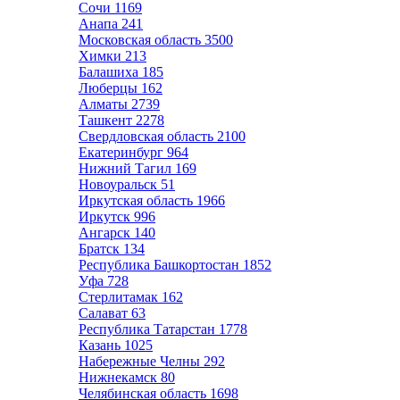
Сочи
1169
Анапа
241
Московская область
3500
Химки
213
Балашиха
185
Люберцы
162
Алматы
2739
Ташкент
2278
Свердловская область
2100
Екатеринбург
964
Нижний Тагил
169
Новоуральск
51
Иркутская область
1966
Иркутск
996
Ангарск
140
Братск
134
Республика Башкортостан
1852
Уфа
728
Стерлитамак
162
Салават
63
Республика Татарстан
1778
Казань
1025
Набережные Челны
292
Нижнекамск
80
Челябинская область
1698