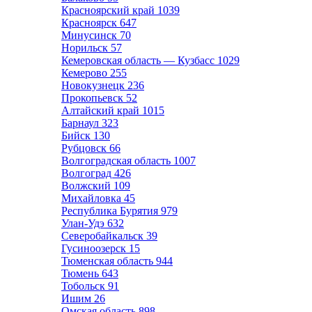
Красноярский край
1039
Красноярск
647
Минусинск
70
Норильск
57
Кемеровская область — Кузбасс
1029
Кемерово
255
Новокузнецк
236
Прокопьевск
52
Алтайский край
1015
Барнаул
323
Бийск
130
Рубцовск
66
Волгоградская область
1007
Волгоград
426
Волжский
109
Михайловка
45
Республика Бурятия
979
Улан-Удэ
632
Северобайкальск
39
Гусиноозерск
15
Тюменская область
944
Тюмень
643
Тобольск
91
Ишим
26
Омская область
898