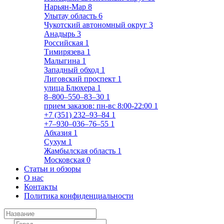
Нарьян-Мар
8
Улытау область
6
Чукотский автономный округ
3
Анадырь
3
Российская
1
Тимирязева
1
Малыгина
1
Западный обход
1
Лиговский проспект
1
улица Блюхера
1
8‒800‒550‒83‒30
1
прием заказов: пн-вс 8:00-22:00
1
+7 (351) 232‒93‒84
1
+7‒930‒036‒76‒55
1
Абхазия
1
Сухум
1
Жамбылская область
1
Московская
0
Статьи и обзоры
О нас
Контакты
Политика конфиденциальности