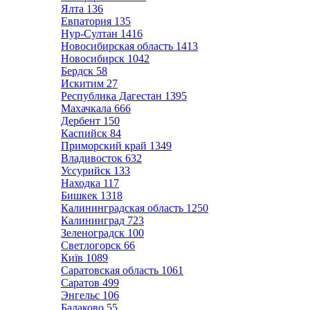
Ялта
136
Евпатория
135
Нур-Султан
1416
Новосибирская область
1413
Новосибирск
1042
Бердск
58
Искитим
27
Республика Дагестан
1395
Махачкала
666
Дербент
150
Каспийск
84
Приморский край
1349
Владивосток
632
Уссурийск
133
Находка
117
Бишкек
1318
Калининградская область
1250
Калининград
723
Зеленоградск
100
Светлогорск
66
Київ
1089
Саратовская область
1061
Саратов
499
Энгельс
106
Балаково
55