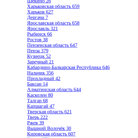
Щёкино
26
Харьковская область
659
Харьков
627
Дергачи
7
Ярославская область
658
Ярославль
321
Рыбинск
66
Ростов
38
Пензенская область
647
Пенза
379
Кузнецк
52
Заречный
21
Кабардино-Балкарская Республика
646
Нальчик
356
Прохладный
42
Баксан
14
Алматинская область
644
Каскелен
80
Талгар
68
Капшагай
47
Тверская область
621
Тверь
222
Ржев
39
Вышний Волочёк
30
Кировская область
607