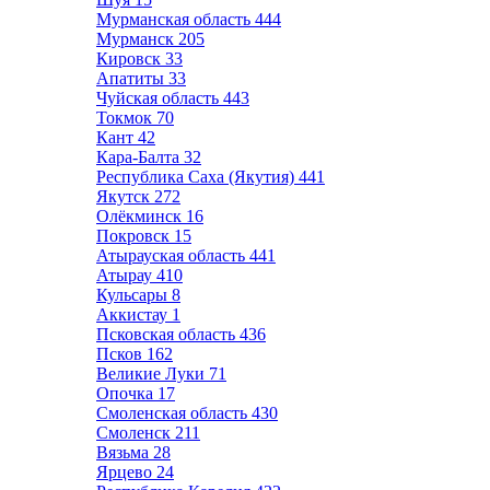
Мурманская область
444
Мурманск
205
Кировск
33
Апатиты
33
Чуйская область
443
Токмок
70
Кант
42
Кара-Балта
32
Республика Саха (Якутия)
441
Якутск
272
Олёкминск
16
Покровск
15
Атырауская область
441
Атырау
410
Кульсары
8
Аккистау
1
Псковская область
436
Псков
162
Великие Луки
71
Опочка
17
Смоленская область
430
Смоленск
211
Вязьма
28
Ярцево
24