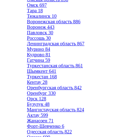
Омск
697
Тара
18
Тюкалинск
10
Воронежская область
886
Воронеж
443
Павловск
30
Россошь
30
Ленинградская область
867
Мурино
84
Кудрово
81
Гатчина
59
Туркестанская область
861
Шымкент
641
Туркестан
168
Кентау
28
Оренбургская область
842
Оренбург
330
Орск
128
Бузулук
48
Мангистауская область
824
Актау
599
Жанаозен
71
Форт-Шевченко
6
Одесская область
822