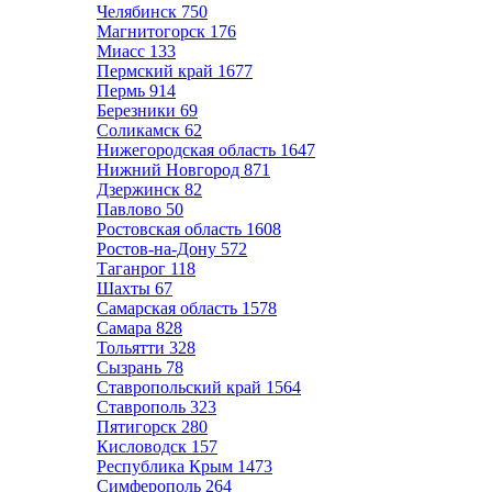
Челябинск
750
Магнитогорск
176
Миасс
133
Пермский край
1677
Пермь
914
Березники
69
Соликамск
62
Нижегородская область
1647
Нижний Новгород
871
Дзержинск
82
Павлово
50
Ростовская область
1608
Ростов-на-Дону
572
Таганрог
118
Шахты
67
Самарская область
1578
Самара
828
Тольятти
328
Сызрань
78
Ставропольский край
1564
Ставрополь
323
Пятигорск
280
Кисловодск
157
Республика Крым
1473
Симферополь
264