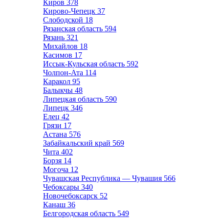
Киров
378
Кирово-Чепецк
37
Слободской
18
Рязанская область
594
Рязань
321
Михайлов
18
Касимов
17
Иссык-Кульская область
592
Чолпон-Ата
114
Каракол
95
Балыкчы
48
Липецкая область
590
Липецк
346
Елец
42
Грязи
17
Астана
576
Забайкальский край
569
Чита
402
Борзя
14
Могоча
12
Чувашская Республика — Чувашия
566
Чебоксары
340
Новочебоксарск
52
Канаш
36
Белгородская область
549