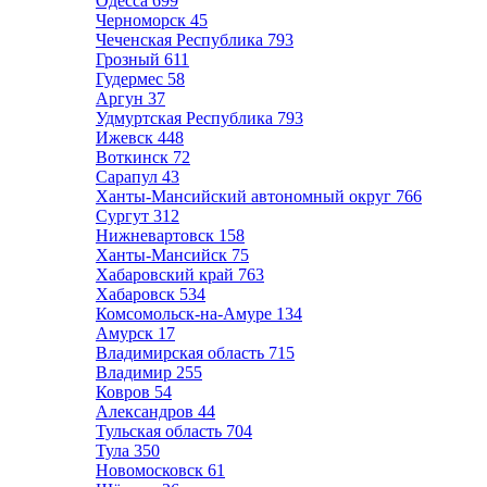
Одесса
699
Черноморск
45
Чеченская Республика
793
Грозный
611
Гудермес
58
Аргун
37
Удмуртская Республика
793
Ижевск
448
Воткинск
72
Сарапул
43
Ханты-Мансийский автономный округ
766
Сургут
312
Нижневартовск
158
Ханты-Мансийск
75
Хабаровский край
763
Хабаровск
534
Комсомольск-на-Амуре
134
Амурск
17
Владимирская область
715
Владимир
255
Ковров
54
Александров
44
Тульская область
704
Тула
350
Новомосковск
61