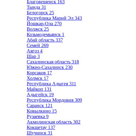
Благовещенск
163
Тында
31
Белогорск
25
Республика Марий Эл
343
Йошкар-Ола
270
Волжск
25
Козьмодемьянск
1
Абай область
337
Семей
269
Аягоз
4
Шар
3
Сахалинская область
318
Южно-Сахалинск
230
Корсаков
17
Холмск
17
Республика Адыгея
311
Майкоп
131
Адыгейск
19
Республика Мордовия
309
Саранск
121
Ковылкино
15
Рузаевка
9
Акмолинская область
302
Кокшетау
137
Щучинск
31