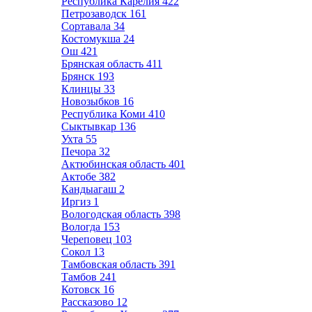
Республика Карелия
422
Петрозаводск
161
Сортавала
34
Костомукша
24
Ош
421
Брянская область
411
Брянск
193
Клинцы
33
Новозыбков
16
Республика Коми
410
Сыктывкар
136
Ухта
55
Печора
32
Актюбинская область
401
Актобе
382
Кандыагаш
2
Иргиз
1
Вологодская область
398
Вологда
153
Череповец
103
Сокол
13
Тамбовская область
391
Тамбов
241
Котовск
16
Рассказово
12