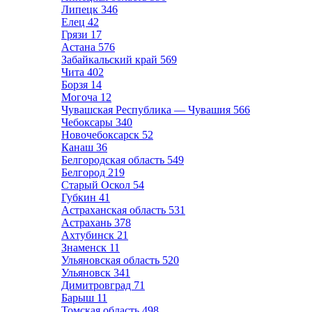
Липецк
346
Елец
42
Грязи
17
Астана
576
Забайкальский край
569
Чита
402
Борзя
14
Могоча
12
Чувашская Республика — Чувашия
566
Чебоксары
340
Новочебоксарск
52
Канаш
36
Белгородская область
549
Белгород
219
Старый Оскол
54
Губкин
41
Астраханская область
531
Астрахань
378
Ахтубинск
21
Знаменск
11
Ульяновская область
520
Ульяновск
341
Димитровград
71
Барыш
11
Томская область
498