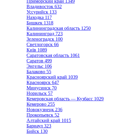
Приморский край
1349
Владивосток
632
Уссурийск
133
Находка
117
Бишкек
1318
Калининградская область
1250
Калининград
723
Зеленоградск
100
Светлогорск
66
Київ
1089
Саратовская область
1061
Саратов
499
Энгельс
106
Балаково
55
Красноярский край
1039
Красноярск
647
Минусинск
70
Норильск
57
Кемеровская область — Кузбасс
1029
Кемерово
255
Новокузнецк
236
Прокопьевск
52
Алтайский край
1015
Барнаул
323
Бийск
130