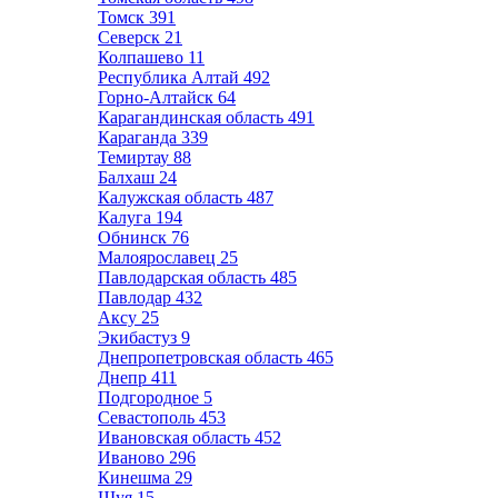
Томск
391
Северск
21
Колпашево
11
Республика Алтай
492
Горно-Алтайск
64
Карагандинская область
491
Караганда
339
Темиртау
88
Балхаш
24
Калужская область
487
Калуга
194
Обнинск
76
Малоярославец
25
Павлодарская область
485
Павлодар
432
Аксу
25
Экибастуз
9
Днепропетровская область
465
Днепр
411
Подгородное
5
Севастополь
453
Ивановская область
452
Иваново
296
Кинешма
29
Шуя
15