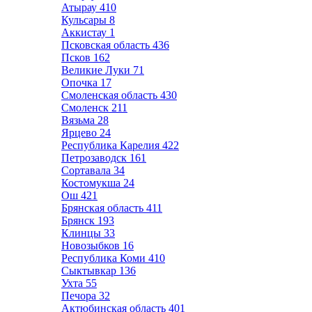
Атырау
410
Кульсары
8
Аккистау
1
Псковская область
436
Псков
162
Великие Луки
71
Опочка
17
Смоленская область
430
Смоленск
211
Вязьма
28
Ярцево
24
Республика Карелия
422
Петрозаводск
161
Сортавала
34
Костомукша
24
Ош
421
Брянская область
411
Брянск
193
Клинцы
33
Новозыбков
16
Республика Коми
410
Сыктывкар
136
Ухта
55
Печора
32
Актюбинская область
401