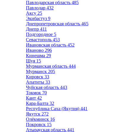
Павлодарская область
485
Павлодар
432
Аксу
25
Экибастуз
9
Днепропетровская область
465
Днепр
411
Подгородное
5
Севастополь
453
Ивановская область
452
Иваново
296
Кинешма
29
Шуя
15
Мурманская область
444
Мурманск
205
Кировск
33
Апатиты
33
Чуйская область
443
Токмок
70
Кант
42
Кара-Балта
32
Республика Саха (Якутия)
441
Якутск
272
Олёкминск
16
Покровск
15
Атырауская область
441