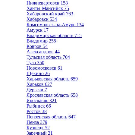
Нижневартовск
158
Ханты-Мансийск
75
Хабаровский край
763
Хабаровск
534
Комсомольск-на-Амуре
134
Амурск
17
Владимирская область
715
Владимир
255
Ковров
54
Александров
44
Тульская область
704
Тула
350
Новомосковск
61
Щёкино
26
Харьковская область
659
Харьков
627
Дергачи
7
Ярославская область
658
Ярославль
321
Рыбинск
66
Ростов
38
Пензенская область
647
Пенза
379
Кузнецк
52
Заречный
21