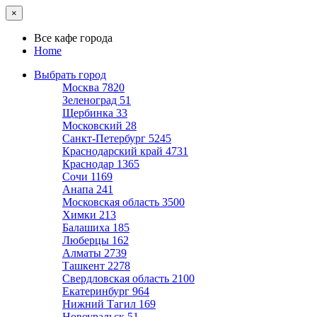
×
Все кафе города
Home
Выбрать город
Москва
7820
Зеленоград
51
Щербинка
33
Московский
28
Санкт-Петербург
5245
Краснодарский край
4731
Краснодар
1365
Сочи
1169
Анапа
241
Московская область
3500
Химки
213
Балашиха
185
Люберцы
162
Алматы
2739
Ташкент
2278
Свердловская область
2100
Екатеринбург
964
Нижний Тагил
169
Новоуральск
51