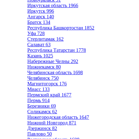
Иркутская область
1966
Иркутск
996
Ангарск
140
Братск
134
Республика Башкортостан
1852
Уфа
728
Стерлитамак
162
Салават
63
Республика Татарстан
1778
Казань
1025
Набережные Челны
292
Нижнекамск
80
Челябинская область
1698
Челябинск
750
Магнитогорск
176
Миасс
133
Пермский край
1677
Пермь
914
Березники
69
Соликамск
62
Нижегородская область
1647
Нижний Новгород
871
Дзержинск
82
Павлово
50