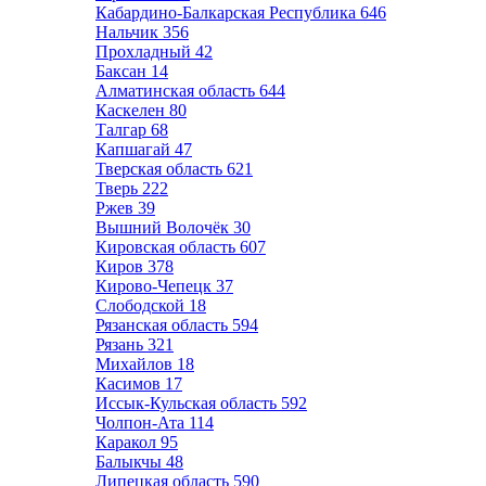
Кабардино-Балкарская Республика
646
Нальчик
356
Прохладный
42
Баксан
14
Алматинская область
644
Каскелен
80
Талгар
68
Капшагай
47
Тверская область
621
Тверь
222
Ржев
39
Вышний Волочёк
30
Кировская область
607
Киров
378
Кирово-Чепецк
37
Слободской
18
Рязанская область
594
Рязань
321
Михайлов
18
Касимов
17
Иссык-Кульская область
592
Чолпон-Ата
114
Каракол
95
Балыкчы
48
Липецкая область
590