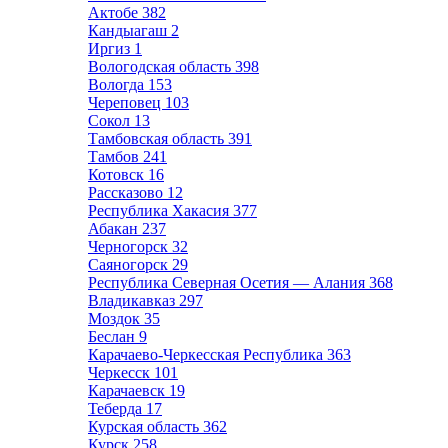
Актобе
382
Кандыагаш
2
Иргиз
1
Вологодская область
398
Вологда
153
Череповец
103
Сокол
13
Тамбовская область
391
Тамбов
241
Котовск
16
Рассказово
12
Республика Хакасия
377
Абакан
237
Черногорск
32
Саяногорск
29
Республика Северная Осетия — Алания
368
Владикавказ
297
Моздок
35
Беслан
9
Карачаево-Черкесская Республика
363
Черкесск
101
Карачаевск
19
Теберда
17
Курская область
362
Курск
258