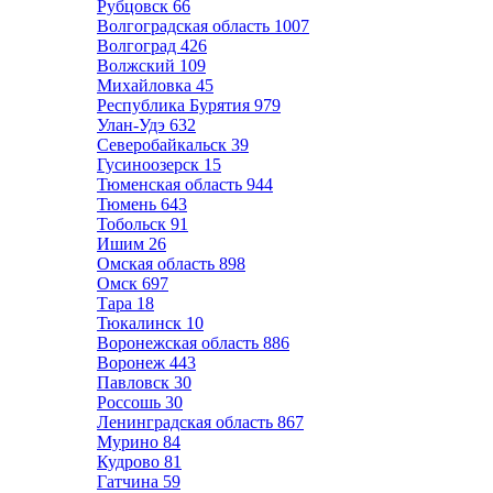
Рубцовск
66
Волгоградская область
1007
Волгоград
426
Волжский
109
Михайловка
45
Республика Бурятия
979
Улан-Удэ
632
Северобайкальск
39
Гусиноозерск
15
Тюменская область
944
Тюмень
643
Тобольск
91
Ишим
26
Омская область
898
Омск
697
Тара
18
Тюкалинск
10
Воронежская область
886
Воронеж
443
Павловск
30
Россошь
30
Ленинградская область
867
Мурино
84
Кудрово
81
Гатчина
59