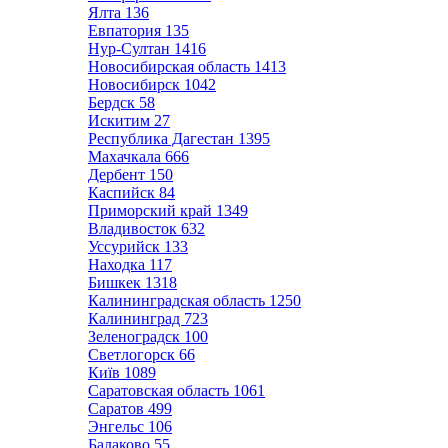
Ялта
136
Евпатория
135
Нур-Султан
1416
Новосибирская область
1413
Новосибирск
1042
Бердск
58
Искитим
27
Республика Дагестан
1395
Махачкала
666
Дербент
150
Каспийск
84
Приморский край
1349
Владивосток
632
Уссурийск
133
Находка
117
Бишкек
1318
Калининградская область
1250
Калининград
723
Зеленоградск
100
Светлогорск
66
Київ
1089
Саратовская область
1061
Саратов
499
Энгельс
106
Балаково
55