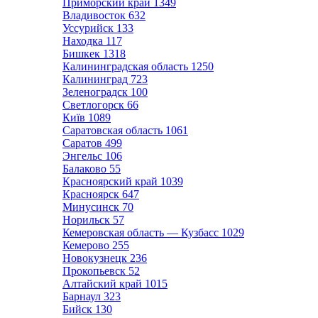
Приморский край
1349
Владивосток
632
Уссурийск
133
Находка
117
Бишкек
1318
Калининградская область
1250
Калининград
723
Зеленоградск
100
Светлогорск
66
Київ
1089
Саратовская область
1061
Саратов
499
Энгельс
106
Балаково
55
Красноярский край
1039
Красноярск
647
Минусинск
70
Норильск
57
Кемеровская область — Кузбасс
1029
Кемерово
255
Новокузнецк
236
Прокопьевск
52
Алтайский край
1015
Барнаул
323
Бийск
130