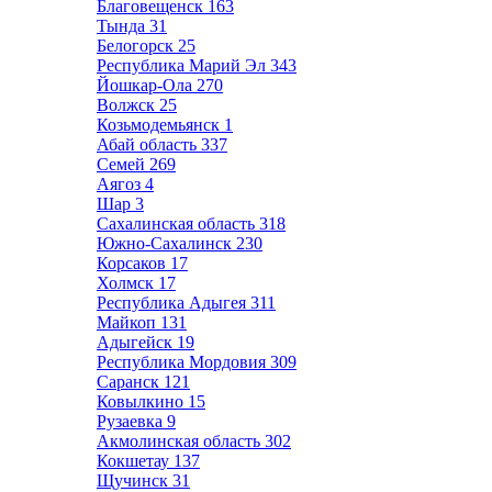
Благовещенск
163
Тында
31
Белогорск
25
Республика Марий Эл
343
Йошкар-Ола
270
Волжск
25
Козьмодемьянск
1
Абай область
337
Семей
269
Аягоз
4
Шар
3
Сахалинская область
318
Южно-Сахалинск
230
Корсаков
17
Холмск
17
Республика Адыгея
311
Майкоп
131
Адыгейск
19
Республика Мордовия
309
Саранск
121
Ковылкино
15
Рузаевка
9
Акмолинская область
302
Кокшетау
137
Щучинск
31