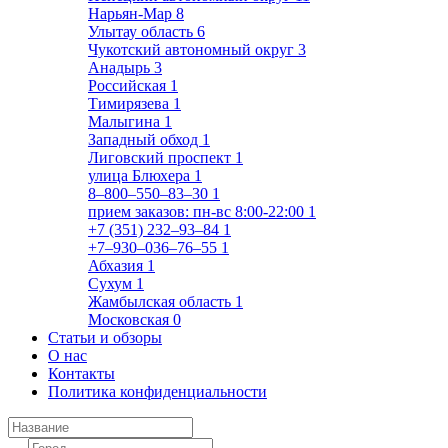
Нарьян-Мар
8
Улытау область
6
Чукотский автономный округ
3
Анадырь
3
Российская
1
Тимирязева
1
Малыгина
1
Западный обход
1
Лиговский проспект
1
улица Блюхера
1
8‒800‒550‒83‒30
1
прием заказов: пн-вс 8:00-22:00
1
+7 (351) 232‒93‒84
1
+7‒930‒036‒76‒55
1
Абхазия
1
Сухум
1
Жамбылская область
1
Московская
0
Статьи и обзоры
О нас
Контакты
Политика конфиденциальности