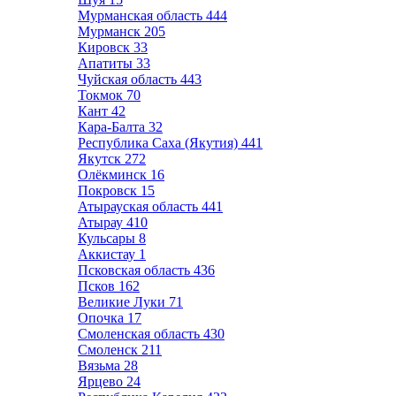
Мурманская область
444
Мурманск
205
Кировск
33
Апатиты
33
Чуйская область
443
Токмок
70
Кант
42
Кара-Балта
32
Республика Саха (Якутия)
441
Якутск
272
Олёкминск
16
Покровск
15
Атырауская область
441
Атырау
410
Кульсары
8
Аккистау
1
Псковская область
436
Псков
162
Великие Луки
71
Опочка
17
Смоленская область
430
Смоленск
211
Вязьма
28
Ярцево
24