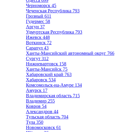
Одесса
699
Черноморск
45
Чеченская Республика
793
Грозный
611
Гудермес
58
Аргун
37
Удмуртская Республика
793
Ижевск
448
Воткинск
72
Сарапул
43
Ханты-Мансийский автономный округ
766
Сургут
312
Нижневартовск
158
Ханты-Мансийск
75
Хабаровский край
763
Хабаровск
534
Комсомольск-на-Амуре
134
Амурск
17
Владимирская область
715
Владимир
255
Ковров
54
Александров
44
Тульская область
704
Тула
350
Новомосковск
61