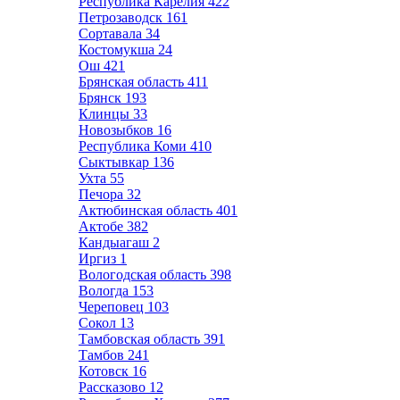
Республика Карелия
422
Петрозаводск
161
Сортавала
34
Костомукша
24
Ош
421
Брянская область
411
Брянск
193
Клинцы
33
Новозыбков
16
Республика Коми
410
Сыктывкар
136
Ухта
55
Печора
32
Актюбинская область
401
Актобе
382
Кандыагаш
2
Иргиз
1
Вологодская область
398
Вологда
153
Череповец
103
Сокол
13
Тамбовская область
391
Тамбов
241
Котовск
16
Рассказово
12