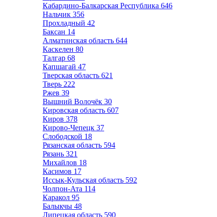
Кабардино-Балкарская Республика
646
Нальчик
356
Прохладный
42
Баксан
14
Алматинская область
644
Каскелен
80
Талгар
68
Капшагай
47
Тверская область
621
Тверь
222
Ржев
39
Вышний Волочёк
30
Кировская область
607
Киров
378
Кирово-Чепецк
37
Слободской
18
Рязанская область
594
Рязань
321
Михайлов
18
Касимов
17
Иссык-Кульская область
592
Чолпон-Ата
114
Каракол
95
Балыкчы
48
Липецкая область
590