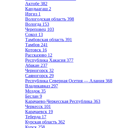
Актобе
382
Кандыагаш
2
Иргиз
1
Вологодская область
398
Вологда
153
Череповец
103
Сокол
13
Тамбовская область
391
Тамбов
241
Котовск
16
Рассказово
12
Республика Хакасия
377
Абакан
237
Черногорск
32
Саяногорск
29
Республика Северная Осетия — Алания
368
Владикавказ
297
Моздок
35
Беслан
9
Карачаево-Черкесская Республика
363
Черкесск
101
Карачаевск
19
Теберда
17
Курская область
362
Курск
258