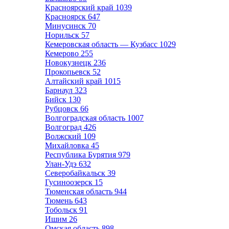
Красноярский край
1039
Красноярск
647
Минусинск
70
Норильск
57
Кемеровская область — Кузбасс
1029
Кемерово
255
Новокузнецк
236
Прокопьевск
52
Алтайский край
1015
Барнаул
323
Бийск
130
Рубцовск
66
Волгоградская область
1007
Волгоград
426
Волжский
109
Михайловка
45
Республика Бурятия
979
Улан-Удэ
632
Северобайкальск
39
Гусиноозерск
15
Тюменская область
944
Тюмень
643
Тобольск
91
Ишим
26
Омская область
898