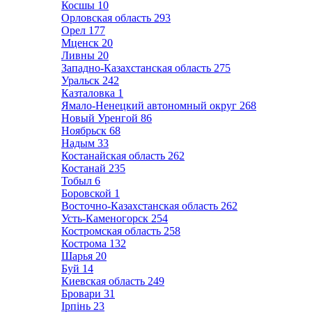
Косшы
10
Орловская область
293
Орел
177
Мценск
20
Ливны
20
Западно-Казахстанская область
275
Уральск
242
Казталовка
1
Ямало-Ненецкий автономный округ
268
Новый Уренгой
86
Ноябрьск
68
Надым
33
Костанайская область
262
Костанай
235
Тобыл
6
Боровской
1
Восточно-Казахстанская область
262
Усть-Каменогорск
254
Костромская область
258
Кострома
132
Шарья
20
Буй
14
Киевская область
249
Бровари
31
Ірпінь
23