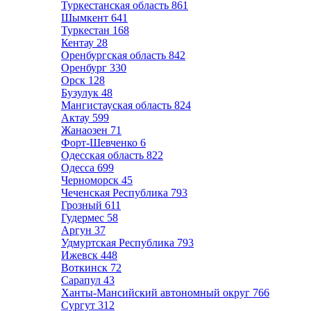
Туркестанская область
861
Шымкент
641
Туркестан
168
Кентау
28
Оренбургская область
842
Оренбург
330
Орск
128
Бузулук
48
Мангистауская область
824
Актау
599
Жанаозен
71
Форт-Шевченко
6
Одесская область
822
Одесса
699
Черноморск
45
Чеченская Республика
793
Грозный
611
Гудермес
58
Аргун
37
Удмуртская Республика
793
Ижевск
448
Воткинск
72
Сарапул
43
Ханты-Мансийский автономный округ
766
Сургут
312