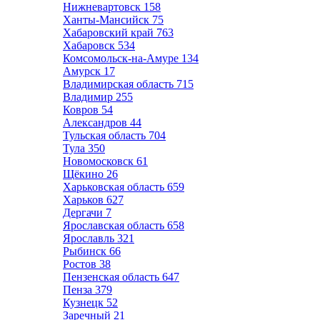
Нижневартовск
158
Ханты-Мансийск
75
Хабаровский край
763
Хабаровск
534
Комсомольск-на-Амуре
134
Амурск
17
Владимирская область
715
Владимир
255
Ковров
54
Александров
44
Тульская область
704
Тула
350
Новомосковск
61
Щёкино
26
Харьковская область
659
Харьков
627
Дергачи
7
Ярославская область
658
Ярославль
321
Рыбинск
66
Ростов
38
Пензенская область
647
Пенза
379
Кузнецк
52
Заречный
21