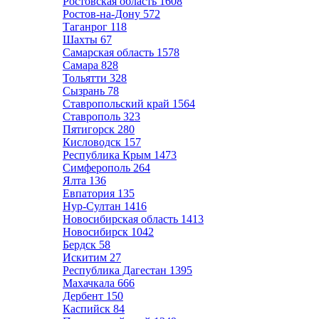
Ростовская область
1608
Ростов-на-Дону
572
Таганрог
118
Шахты
67
Самарская область
1578
Самара
828
Тольятти
328
Сызрань
78
Ставропольский край
1564
Ставрополь
323
Пятигорск
280
Кисловодск
157
Республика Крым
1473
Симферополь
264
Ялта
136
Евпатория
135
Нур-Султан
1416
Новосибирская область
1413
Новосибирск
1042
Бердск
58
Искитим
27
Республика Дагестан
1395
Махачкала
666
Дербент
150
Каспийск
84