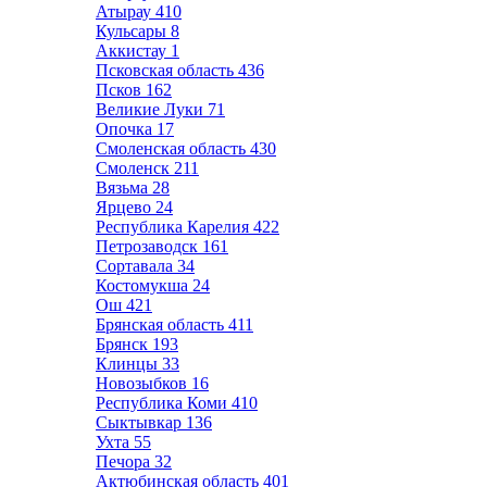
Атырау
410
Кульсары
8
Аккистау
1
Псковская область
436
Псков
162
Великие Луки
71
Опочка
17
Смоленская область
430
Смоленск
211
Вязьма
28
Ярцево
24
Республика Карелия
422
Петрозаводск
161
Сортавала
34
Костомукша
24
Ош
421
Брянская область
411
Брянск
193
Клинцы
33
Новозыбков
16
Республика Коми
410
Сыктывкар
136
Ухта
55
Печора
32
Актюбинская область
401