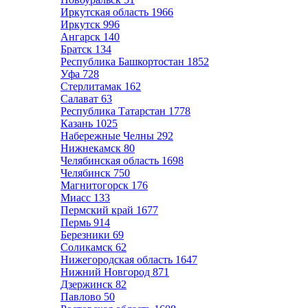
Иркутская область
1966
Иркутск
996
Ангарск
140
Братск
134
Республика Башкортостан
1852
Уфа
728
Стерлитамак
162
Салават
63
Республика Татарстан
1778
Казань
1025
Набережные Челны
292
Нижнекамск
80
Челябинская область
1698
Челябинск
750
Магнитогорск
176
Миасс
133
Пермский край
1677
Пермь
914
Березники
69
Соликамск
62
Нижегородская область
1647
Нижний Новгород
871
Дзержинск
82
Павлово
50