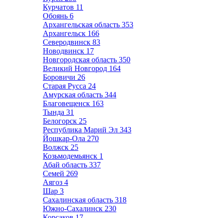
Курчатов
11
Обоянь
6
Архангельская область
353
Архангельск
166
Северодвинск
83
Новодвинск
17
Новгородская область
350
Великий Новгород
164
Боровичи
26
Старая Русса
24
Амурская область
344
Благовещенск
163
Тында
31
Белогорск
25
Республика Марий Эл
343
Йошкар-Ола
270
Волжск
25
Козьмодемьянск
1
Абай область
337
Семей
269
Аягоз
4
Шар
3
Сахалинская область
318
Южно-Сахалинск
230
Корсаков
17