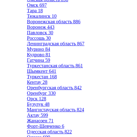
Омск
697
Тара
18
Тюкалинск
10
Воронежская область
886
Воронеж
443
Павловск
30
Россошь
30
Ленинградская область
867
Мурино
84
Кудрово
81
Гатчина
59
Туркестанская область
861
Шымкент
641
Туркестан
168
Кентау
28
Оренбургская область
842
Оренбург
330
Орск
128
Бузулук
48
Мангистауская область
824
Актау
599
Жанаозен
71
Форт-Шевченко
6
Одесская область
822