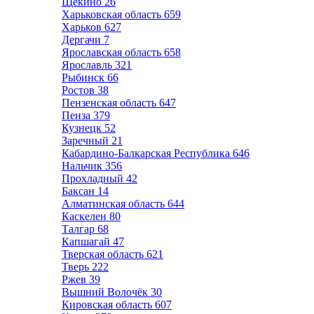
Щёкино
26
Харьковская область
659
Харьков
627
Дергачи
7
Ярославская область
658
Ярославль
321
Рыбинск
66
Ростов
38
Пензенская область
647
Пенза
379
Кузнецк
52
Заречный
21
Кабардино-Балкарская Республика
646
Нальчик
356
Прохладный
42
Баксан
14
Алматинская область
644
Каскелен
80
Талгар
68
Капшагай
47
Тверская область
621
Тверь
222
Ржев
39
Вышний Волочёк
30
Кировская область
607