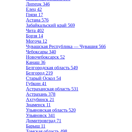
Липецк
346
Елец
42
Грязи
17
Астана
576
Забайкальский край
569
Чита
402
Борзя
14
Могоча
12
Чувашская Республика — Чувашия
566
Чебоксары
340
Новочебоксарск
52
Канаш
36
Белгородская область
549
Белгород
219
Старый Оскол
54
Губкин
41
Астраханская область
531
Астрахань
378
Ахтубинск
21
Знаменск
11
Ульяновская область
520
Ульяновск
341
Димитровград
71
Барыш
11
Томская область
498