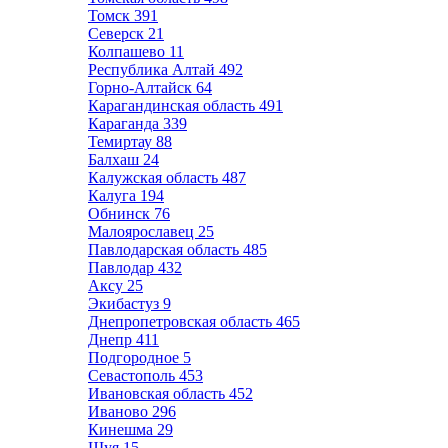
Томск
391
Северск
21
Колпашево
11
Республика Алтай
492
Горно-Алтайск
64
Карагандинская область
491
Караганда
339
Темиртау
88
Балхаш
24
Калужская область
487
Калуга
194
Обнинск
76
Малоярославец
25
Павлодарская область
485
Павлодар
432
Аксу
25
Экибастуз
9
Днепропетровская область
465
Днепр
411
Подгородное
5
Севастополь
453
Ивановская область
452
Иваново
296
Кинешма
29
Шуя
15