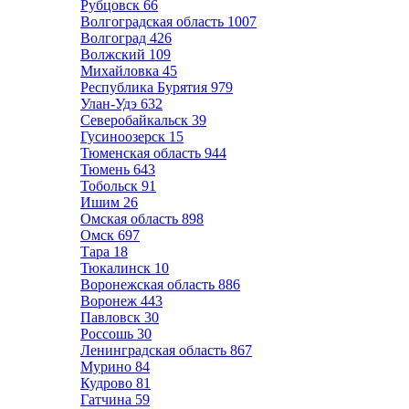
Рубцовск
66
Волгоградская область
1007
Волгоград
426
Волжский
109
Михайловка
45
Республика Бурятия
979
Улан-Удэ
632
Северобайкальск
39
Гусиноозерск
15
Тюменская область
944
Тюмень
643
Тобольск
91
Ишим
26
Омская область
898
Омск
697
Тара
18
Тюкалинск
10
Воронежская область
886
Воронеж
443
Павловск
30
Россошь
30
Ленинградская область
867
Мурино
84
Кудрово
81
Гатчина
59