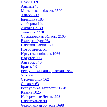
Сочи
1169
Анапа
241
Московская область
3500
Химки
213
Балашиха
185
Люберцы
162
Алматы
2739
Ташкент
2278
Свердловская область
2100
Екатеринбург
964
Нижний Тагил
169
Новоуральск
51
Иркутская область
1966
Иркутск
996
Ангарск
140
Братск
134
Республика Башкортостан
1852
Уфа
728
Стерлитамак
162
Салават
63
Республика Татарстан
1778
Казань
1025
Набережные Челны
292
Нижнекамск
80
Челябинская область
1698