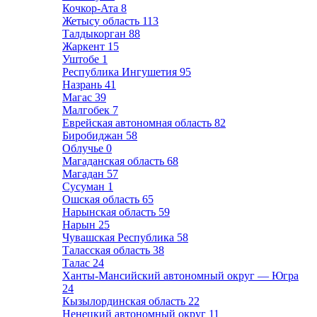
Кочкор-Ата
8
Жетысу область
113
Талдыкорган
88
Жаркент
15
Уштобе
1
Республика Ингушетия
95
Назрань
41
Магас
39
Малгобек
7
Еврейская автономная область
82
Биробиджан
58
Облучье
0
Магаданская область
68
Магадан
57
Сусуман
1
Ошская область
65
Нарынская область
59
Нарын
25
Чувашская Республика
58
Таласская область
38
Талас
24
Ханты-Мансийский автономный округ — Югра
24
Кызылординская область
22
Ненецкий автономный округ
11