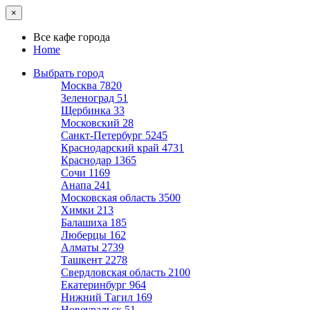
×
Все кафе города
Home
Выбрать город
Москва
7820
Зеленоград
51
Щербинка
33
Московский
28
Санкт-Петербург
5245
Краснодарский край
4731
Краснодар
1365
Сочи
1169
Анапа
241
Московская область
3500
Химки
213
Балашиха
185
Люберцы
162
Алматы
2739
Ташкент
2278
Свердловская область
2100
Екатеринбург
964
Нижний Тагил
169
Новоуральск
51