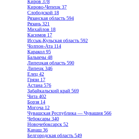
Киров
378
Кирово-Чепецк
37
Слободской
18
Рязанская область
594
Рязань
321
Михайлов
18
Касимов
17
Иссык-Кульская область
592
Чолпон-Ата
114
Каракол
95
Балыкчы
48
Липецкая область
590
Липецк
346
Елец
42
Грязи
17
Астана
576
Забайкальский край
569
Чита
402
Борзя
14
Могоча
12
Чувашская Республика — Чувашия
566
Чебоксары
340
Новочебоксарск
52
Канаш
36
Белгородская область
549