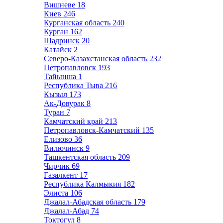
Вишневе
18
Киев
246
Курганская область
240
Курган
162
Шадринск
20
Катайск
2
Северо-Казахстанская область
232
Петропавловск
193
Тайынша
1
Республика Тыва
216
Кызыл
173
Ак-Довурак
8
Туран
7
Камчатский край
213
Петропавловск-Камчатский
135
Елизово
36
Вилючинск
9
Ташкентская область
209
Чирчик
69
Газалкент
17
Республика Калмыкия
182
Элиста
106
Джалал-Абадская область
179
Джалал-Абад
74
Токтогул
8