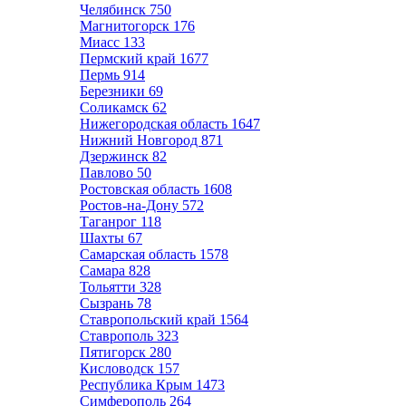
Челябинск
750
Магнитогорск
176
Миасс
133
Пермский край
1677
Пермь
914
Березники
69
Соликамск
62
Нижегородская область
1647
Нижний Новгород
871
Дзержинск
82
Павлово
50
Ростовская область
1608
Ростов-на-Дону
572
Таганрог
118
Шахты
67
Самарская область
1578
Самара
828
Тольятти
328
Сызрань
78
Ставропольский край
1564
Ставрополь
323
Пятигорск
280
Кисловодск
157
Республика Крым
1473
Симферополь
264