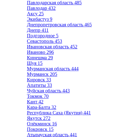
Павлодарская область
485
Павлодар
432
Аксу
25
Экибастуз
9
Днепропетровская область
465
Днепр
411
Подгородное
5
Севастополь
453
Ивановская область
452
Иваново
296
Кинешма
29
Шуя
15
Мурманская область
444
Мурманск
205
Кировск
33
Апатиты
33
Чуйская область
443
Токмок
70
Кант
42
Кара-Балта
32
Республика Саха (Якутия)
441
Якутск
272
Олёкминск
16
Покровск
15
Атырауская область
441