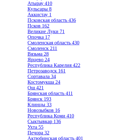
Атырау
410
Кульсары
8
Аккистау
1
Псковская область
436
Псков
162
Великие Луки
71
Опочка
17
Смоленская область
430
Смоленск
211
Вязьма
28
Ярцево
24
Республика Карелия
422
Петрозаводск
161
Сортавала
34
Костомукша
24
Ош
421
Брянская область
411
Брянск
193
Клинцы
33
Новозыбков
16
Республика Коми
410
Сыктывкар
136
Ухта
55
Печора
32
Актюбинская область
401