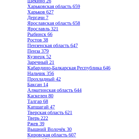
Щёкино
26
Харьковская область
659
Харьков
627
Дергачи
7
Ярославская область
658
Ярославль
321
Рыбинск
66
Ростов
38
Пензенская область
647
Пенза
379
Кузнецк
52
Заречный
21
Кабардино-Балкарская Республика
646
Нальчик
356
Прохладный
42
Баксан
14
Алматинская область
644
Каскелен
80
Талгар
68
Капшагай
47
Тверская область
621
Тверь
222
Ржев
39
Вышний Волочёк
30
Кировская область
607