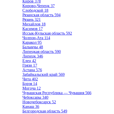
Киров
378
Кирово-Чепецк
37
Слободской
18
Рязанская область
594
Рязань
321
Михайлов
18
Касимов
17
Иссык-Кульская область
592
Чолпон-Ата
114
Каракол
95
Балыкчы
48
Липецкая область
590
Липецк
346
Елец
42
Грязи
17
Астана
576
Забайкальский край
569
Чита
402
Борзя
14
Могоча
12
Чувашская Республика — Чувашия
566
Чебоксары
340
Новочебоксарск
52
Канаш
36
Белгородская область
549