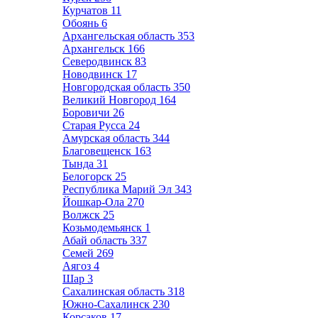
Курчатов
11
Обоянь
6
Архангельская область
353
Архангельск
166
Северодвинск
83
Новодвинск
17
Новгородская область
350
Великий Новгород
164
Боровичи
26
Старая Русса
24
Амурская область
344
Благовещенск
163
Тында
31
Белогорск
25
Республика Марий Эл
343
Йошкар-Ола
270
Волжск
25
Козьмодемьянск
1
Абай область
337
Семей
269
Аягоз
4
Шар
3
Сахалинская область
318
Южно-Сахалинск
230
Корсаков
17