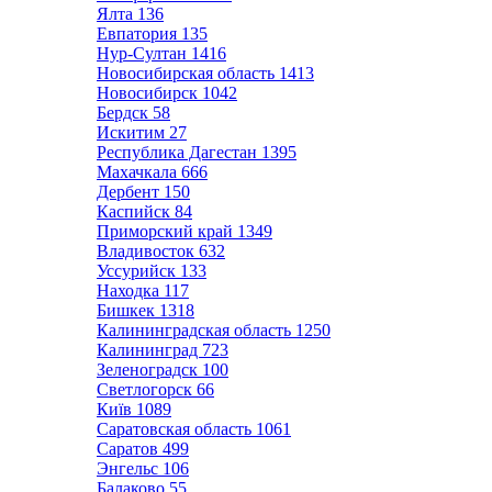
Ялта
136
Евпатория
135
Нур-Султан
1416
Новосибирская область
1413
Новосибирск
1042
Бердск
58
Искитим
27
Республика Дагестан
1395
Махачкала
666
Дербент
150
Каспийск
84
Приморский край
1349
Владивосток
632
Уссурийск
133
Находка
117
Бишкек
1318
Калининградская область
1250
Калининград
723
Зеленоградск
100
Светлогорск
66
Київ
1089
Саратовская область
1061
Саратов
499
Энгельс
106
Балаково
55