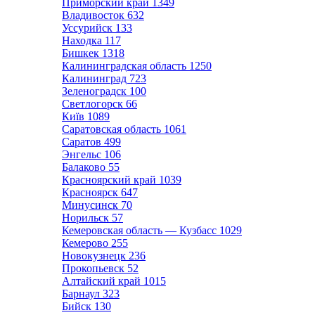
Приморский край
1349
Владивосток
632
Уссурийск
133
Находка
117
Бишкек
1318
Калининградская область
1250
Калининград
723
Зеленоградск
100
Светлогорск
66
Київ
1089
Саратовская область
1061
Саратов
499
Энгельс
106
Балаково
55
Красноярский край
1039
Красноярск
647
Минусинск
70
Норильск
57
Кемеровская область — Кузбасс
1029
Кемерово
255
Новокузнецк
236
Прокопьевск
52
Алтайский край
1015
Барнаул
323
Бийск
130