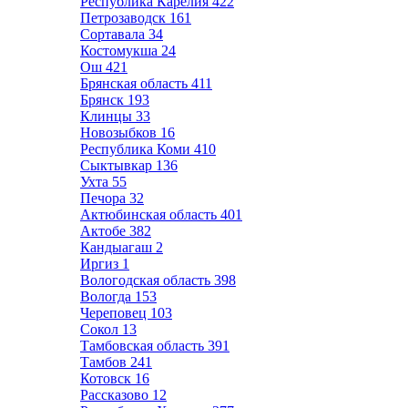
Республика Карелия
422
Петрозаводск
161
Сортавала
34
Костомукша
24
Ош
421
Брянская область
411
Брянск
193
Клинцы
33
Новозыбков
16
Республика Коми
410
Сыктывкар
136
Ухта
55
Печора
32
Актюбинская область
401
Актобе
382
Кандыагаш
2
Иргиз
1
Вологодская область
398
Вологда
153
Череповец
103
Сокол
13
Тамбовская область
391
Тамбов
241
Котовск
16
Рассказово
12