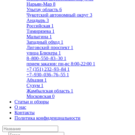
Нарьян-Мар
8
Улытау область
6
Чукотский автономный округ
3
Анадырь
3
Российская
1
Тимирязева
1
Малыгина
1
Западный обход
1
Лиговский проспект
1
улица Блюхера
1
8‒800‒550‒83‒30
1
прием заказов: пн-вс 8:00-22:00
1
+7 (351) 232‒93‒84
1
+7‒930‒036‒76‒55
1
Абхазия
1
Сухум
1
Жамбылская область
1
Московская
0
Статьи и обзоры
О нас
Контакты
Политика конфиденциальности