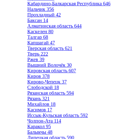
Кабардино-Балкарская Республика
646
Нальчик
356
Прохладный
42
Баксан
14
Алматинская область
644
Каскелен
80
Талгар
68
Капшагай
47
Тверская область
621
Тверь
222
Ржев
39
Вышний Волочёк
30
Кировская область
607
Киров
378
Кирово-Чепецк
37
Слободской
18
Рязанская область
594
Рязань
321
Михайлов
18
Касимов
17
Иссык-Кульская область
592
Чолпон-Ата
114
Каракол
95
Балыкчы
48
Липецкая область
590