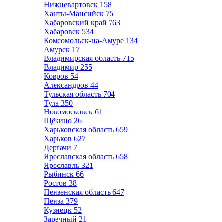
Нижневартовск
158
Ханты-Мансийск
75
Хабаровский край
763
Хабаровск
534
Комсомольск-на-Амуре
134
Амурск
17
Владимирская область
715
Владимир
255
Ковров
54
Александров
44
Тульская область
704
Тула
350
Новомосковск
61
Щёкино
26
Харьковская область
659
Харьков
627
Дергачи
7
Ярославская область
658
Ярославль
321
Рыбинск
66
Ростов
38
Пензенская область
647
Пенза
379
Кузнецк
52
Заречный
21