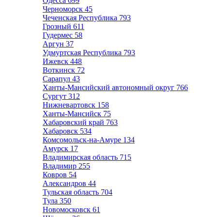
Одесса
699
Черноморск
45
Чеченская Республика
793
Грозный
611
Гудермес
58
Аргун
37
Удмуртская Республика
793
Ижевск
448
Воткинск
72
Сарапул
43
Ханты-Мансийский автономный округ
766
Сургут
312
Нижневартовск
158
Ханты-Мансийск
75
Хабаровский край
763
Хабаровск
534
Комсомольск-на-Амуре
134
Амурск
17
Владимирская область
715
Владимир
255
Ковров
54
Александров
44
Тульская область
704
Тула
350
Новомосковск
61