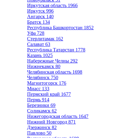
Иркутская область
1966
Иркутск
996
Ангарск
140
Братск
134
Республика Башкортостан
1852
Уфа
728
Стерлитамак
162
Салават
63
Республика Татарстан
1778
Казань
1025
Набережные Челны
292
Нижнекамск
80
Челябинская область
1698
Челябинск
750
Магнитогорск
176
Миасс
133
Пермский край
1677
Пермь
914
Березники
69
Соликамск
62
Нижегородская область
1647
Нижний Новгород
871
Дзержинск
82
Павлово
50