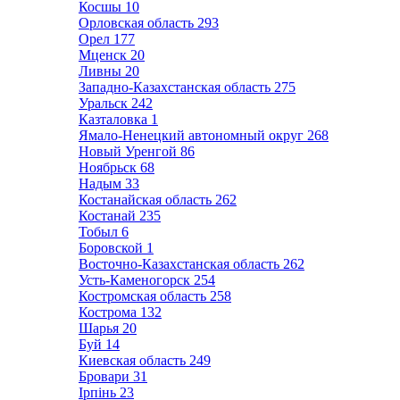
Косшы
10
Орловская область
293
Орел
177
Мценск
20
Ливны
20
Западно-Казахстанская область
275
Уральск
242
Казталовка
1
Ямало-Ненецкий автономный округ
268
Новый Уренгой
86
Ноябрьск
68
Надым
33
Костанайская область
262
Костанай
235
Тобыл
6
Боровской
1
Восточно-Казахстанская область
262
Усть-Каменогорск
254
Костромская область
258
Кострома
132
Шарья
20
Буй
14
Киевская область
249
Бровари
31
Ірпінь
23