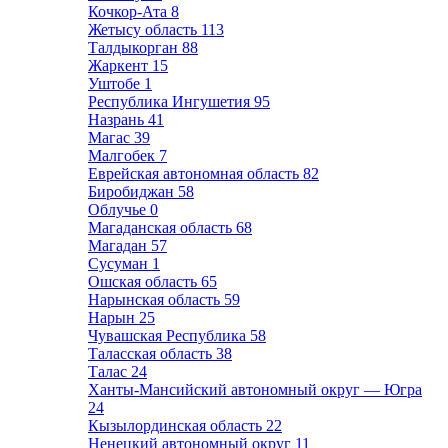
Кочкор-Ата
8
Жетысу область
113
Талдыкорган
88
Жаркент
15
Уштобе
1
Республика Ингушетия
95
Назрань
41
Магас
39
Малгобек
7
Еврейская автономная область
82
Биробиджан
58
Облучье
0
Магаданская область
68
Магадан
57
Сусуман
1
Ошская область
65
Нарынская область
59
Нарын
25
Чувашская Республика
58
Таласская область
38
Талас
24
Ханты-Мансийский автономный округ — Югра
24
Кызылординская область
22
Ненецкий автономный округ
11