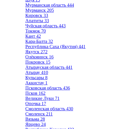
Мурманская область
444
Мурманск
205
Кировск
33
Апатиты
33
Чуйская область
443
Токмок
70
Кант
42
Кара-Балта
32
Республика Саха (Якутия)
441
Якутск
272
Олёкминск
16
Покровск
15
Атырауская область
441
Атырау
410
Кульсары
8
Аккистау
1
Псковская область
436
Псков
162
Великие Луки
71
Опочка
17
Смоленская область
430
Смоленск
211
Вязьма
28
Ярцево
24