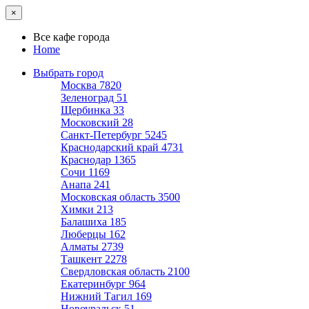
×
Все кафе города
Home
Выбрать город
Москва
7820
Зеленоград
51
Щербинка
33
Московский
28
Санкт-Петербург
5245
Краснодарский край
4731
Краснодар
1365
Сочи
1169
Анапа
241
Московская область
3500
Химки
213
Балашиха
185
Люберцы
162
Алматы
2739
Ташкент
2278
Свердловская область
2100
Екатеринбург
964
Нижний Тагил
169
Новоуральск
51