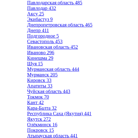
Павлодарская область
485
Павлодар
432
Аксу
25
Экибастуз
9
Днепропетровская область
465
Днепр
411
Подгородное
5
Севастополь
453
Ивановская область
452
Иваново
296
Кинешма
29
Шуя
15
Мурманская область
444
Мурманск
205
Кировск
33
Апатиты
33
Чуйская область
443
Токмок
70
Кант
42
Кара-Балта
32
Республика Саха (Якутия)
441
Якутск
272
Олёкминск
16
Покровск
15
Атырауская область
441