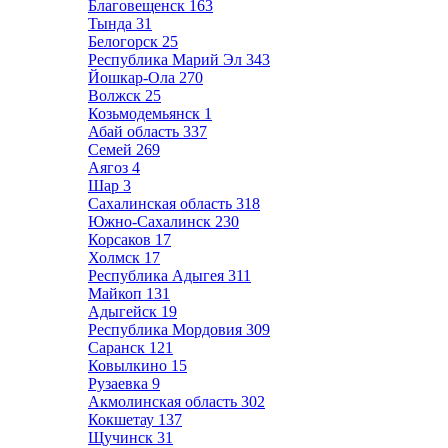
Благовещенск
163
Тында
31
Белогорск
25
Республика Марий Эл
343
Йошкар-Ола
270
Волжск
25
Козьмодемьянск
1
Абай область
337
Семей
269
Аягоз
4
Шар
3
Сахалинская область
318
Южно-Сахалинск
230
Корсаков
17
Холмск
17
Республика Адыгея
311
Майкоп
131
Адыгейск
19
Республика Мордовия
309
Саранск
121
Ковылкино
15
Рузаевка
9
Акмолинская область
302
Кокшетау
137
Щучинск
31