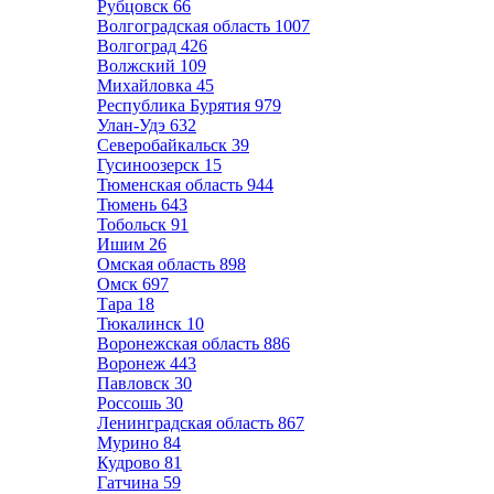
Рубцовск
66
Волгоградская область
1007
Волгоград
426
Волжский
109
Михайловка
45
Республика Бурятия
979
Улан-Удэ
632
Северобайкальск
39
Гусиноозерск
15
Тюменская область
944
Тюмень
643
Тобольск
91
Ишим
26
Омская область
898
Омск
697
Тара
18
Тюкалинск
10
Воронежская область
886
Воронеж
443
Павловск
30
Россошь
30
Ленинградская область
867
Мурино
84
Кудрово
81
Гатчина
59