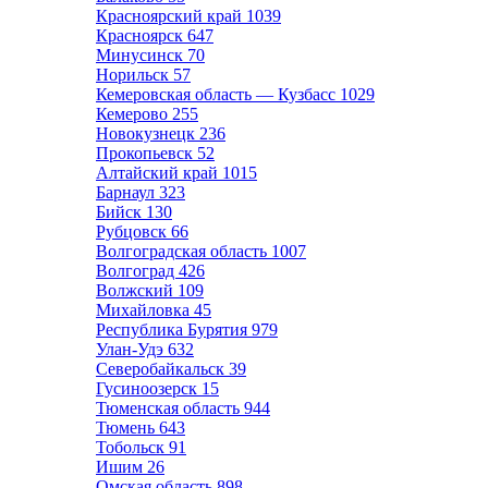
Красноярский край
1039
Красноярск
647
Минусинск
70
Норильск
57
Кемеровская область — Кузбасс
1029
Кемерово
255
Новокузнецк
236
Прокопьевск
52
Алтайский край
1015
Барнаул
323
Бийск
130
Рубцовск
66
Волгоградская область
1007
Волгоград
426
Волжский
109
Михайловка
45
Республика Бурятия
979
Улан-Удэ
632
Северобайкальск
39
Гусиноозерск
15
Тюменская область
944
Тюмень
643
Тобольск
91
Ишим
26
Омская область
898