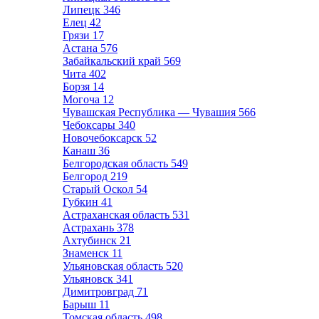
Липецк
346
Елец
42
Грязи
17
Астана
576
Забайкальский край
569
Чита
402
Борзя
14
Могоча
12
Чувашская Республика — Чувашия
566
Чебоксары
340
Новочебоксарск
52
Канаш
36
Белгородская область
549
Белгород
219
Старый Оскол
54
Губкин
41
Астраханская область
531
Астрахань
378
Ахтубинск
21
Знаменск
11
Ульяновская область
520
Ульяновск
341
Димитровград
71
Барыш
11
Томская область
498