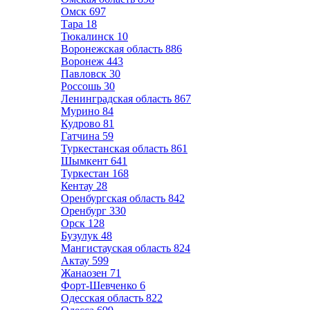
Омск
697
Тара
18
Тюкалинск
10
Воронежская область
886
Воронеж
443
Павловск
30
Россошь
30
Ленинградская область
867
Мурино
84
Кудрово
81
Гатчина
59
Туркестанская область
861
Шымкент
641
Туркестан
168
Кентау
28
Оренбургская область
842
Оренбург
330
Орск
128
Бузулук
48
Мангистауская область
824
Актау
599
Жанаозен
71
Форт-Шевченко
6
Одесская область
822