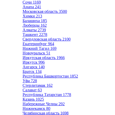
Сочи
1169
Анапа
241
Московская область
3500
Химки
213
Балашиха
185
Люберцы
162
Алматы
2739
Ташкент
2278
Свердловская область
2100
Екатеринбург
964
Нижний Тагил
169
Новоуральск
51
Иркутская область
1966
Иркутск
996
Ангарск
140
Братск
134
Республика Башкортостан
1852
Уфа
728
Стерлитамак
162
Салават
63
Республика Татарстан
1778
Казань
1025
Набережные Челны
292
Нижнекамск
80
Челябинская область
1698