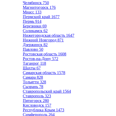
Челябинск
750
Магнитогорск
176
Миасс
133
Пермский край
1677
Пермь
914
Березники
69
Соликамск
62
Нижегородская область
1647
Нижний Новгород
871
Дзержинск
82
Павлово
50
Ростовская область
1608
Ростов-на-Дону
572
Таганрог
118
Шахты
67
Самарская область
1578
Самара
828
Тольятти
328
Сызрань
78
Ставропольский край
1564
Ставрополь
323
Пятигорск
280
Кисловодск
157
Республика Крым
1473
Симферополь
264