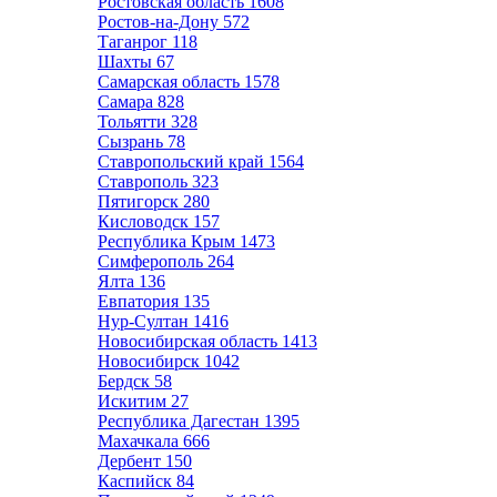
Ростовская область
1608
Ростов-на-Дону
572
Таганрог
118
Шахты
67
Самарская область
1578
Самара
828
Тольятти
328
Сызрань
78
Ставропольский край
1564
Ставрополь
323
Пятигорск
280
Кисловодск
157
Республика Крым
1473
Симферополь
264
Ялта
136
Евпатория
135
Нур-Султан
1416
Новосибирская область
1413
Новосибирск
1042
Бердск
58
Искитим
27
Республика Дагестан
1395
Махачкала
666
Дербент
150
Каспийск
84