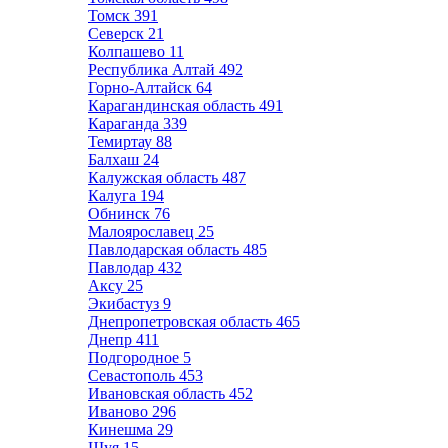
Томск
391
Северск
21
Колпашево
11
Республика Алтай
492
Горно-Алтайск
64
Карагандинская область
491
Караганда
339
Темиртау
88
Балхаш
24
Калужская область
487
Калуга
194
Обнинск
76
Малоярославец
25
Павлодарская область
485
Павлодар
432
Аксу
25
Экибастуз
9
Днепропетровская область
465
Днепр
411
Подгородное
5
Севастополь
453
Ивановская область
452
Иваново
296
Кинешма
29
Шуя
15