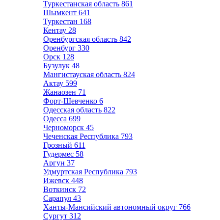
Туркестанская область
861
Шымкент
641
Туркестан
168
Кентау
28
Оренбургская область
842
Оренбург
330
Орск
128
Бузулук
48
Мангистауская область
824
Актау
599
Жанаозен
71
Форт-Шевченко
6
Одесская область
822
Одесса
699
Черноморск
45
Чеченская Республика
793
Грозный
611
Гудермес
58
Аргун
37
Удмуртская Республика
793
Ижевск
448
Воткинск
72
Сарапул
43
Ханты-Мансийский автономный округ
766
Сургут
312