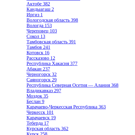
Актобе
382
Кандыагаш
2
Иргиз
1
Вологодская область
398
Вологда
153
Череповец
103
Сокол
13
Тамбовская область
391
Тамбов
241
Котовск
16
Рассказово
12
Республика Хакасия
377
Абакан
237
Черногорск
32
Саяногорск
29
Республика Северная Осетия — Алания
368
Владикавказ
297
Моздок
35
Беслан
9
Карачаево-Черкесская Республика
363
Черкесск
101
Карачаевск
19
Теберда
17
Курская область
362
Курск
258