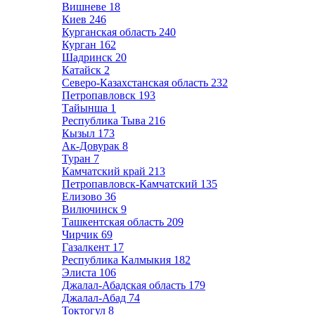
Вишневе
18
Киев
246
Курганская область
240
Курган
162
Шадринск
20
Катайск
2
Северо-Казахстанская область
232
Петропавловск
193
Тайынша
1
Республика Тыва
216
Кызыл
173
Ак-Довурак
8
Туран
7
Камчатский край
213
Петропавловск-Камчатский
135
Елизово
36
Вилючинск
9
Ташкентская область
209
Чирчик
69
Газалкент
17
Республика Калмыкия
182
Элиста
106
Джалал-Абадская область
179
Джалал-Абад
74
Токтогул
8