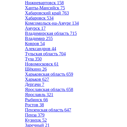
Нижневартовск
158
Ханты-Мансийск
75
Хабаровский край
763
Хабаровск
534
Комсомольск-на-Амуре
134
Амурск
17
Владимирская область
715
Владимир
255
Ковров
54
Александров
44
Тульская область
704
Тула
350
Новомосковск
61
Щёкино
26
Харьковская область
659
Харьков
627
Дергачи
7
Ярославская область
658
Ярославль
321
Рыбинск
66
Ростов
38
Пензенская область
647
Пенза
379
Кузнецк
52
Заречный
21