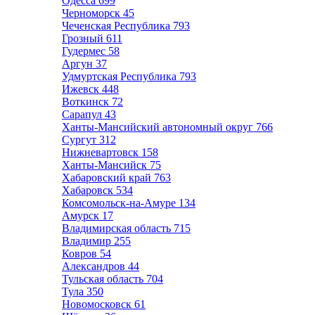
Одесса
699
Черноморск
45
Чеченская Республика
793
Грозный
611
Гудермес
58
Аргун
37
Удмуртская Республика
793
Ижевск
448
Воткинск
72
Сарапул
43
Ханты-Мансийский автономный округ
766
Сургут
312
Нижневартовск
158
Ханты-Мансийск
75
Хабаровский край
763
Хабаровск
534
Комсомольск-на-Амуре
134
Амурск
17
Владимирская область
715
Владимир
255
Ковров
54
Александров
44
Тульская область
704
Тула
350
Новомосковск
61