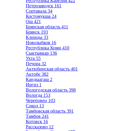
Республика Карелия
422
Петрозаводск
161
Сортавала
34
Костомукша
24
Ош
421
Брянская область
411
Брянск
193
Клинцы
33
Новозыбков
16
Республика Коми
410
Сыктывкар
136
Ухта
55
Печора
32
Актюбинская область
401
Актобе
382
Кандыагаш
2
Иргиз
1
Вологодская область
398
Вологда
153
Череповец
103
Сокол
13
Тамбовская область
391
Тамбов
241
Котовск
16
Рассказово
12