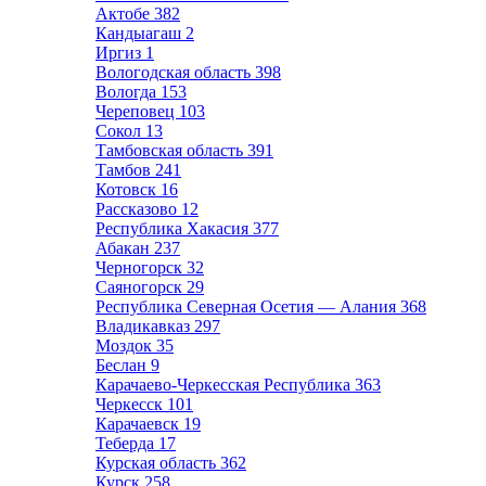
Актобе
382
Кандыагаш
2
Иргиз
1
Вологодская область
398
Вологда
153
Череповец
103
Сокол
13
Тамбовская область
391
Тамбов
241
Котовск
16
Рассказово
12
Республика Хакасия
377
Абакан
237
Черногорск
32
Саяногорск
29
Республика Северная Осетия — Алания
368
Владикавказ
297
Моздок
35
Беслан
9
Карачаево-Черкесская Республика
363
Черкесск
101
Карачаевск
19
Теберда
17
Курская область
362
Курск
258