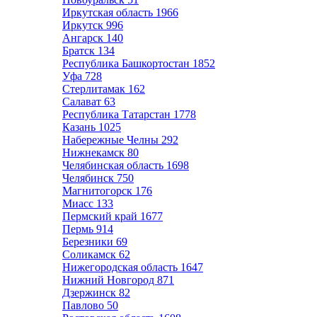
Иркутская область
1966
Иркутск
996
Ангарск
140
Братск
134
Республика Башкортостан
1852
Уфа
728
Стерлитамак
162
Салават
63
Республика Татарстан
1778
Казань
1025
Набережные Челны
292
Нижнекамск
80
Челябинская область
1698
Челябинск
750
Магнитогорск
176
Миасс
133
Пермский край
1677
Пермь
914
Березники
69
Соликамск
62
Нижегородская область
1647
Нижний Новгород
871
Дзержинск
82
Павлово
50