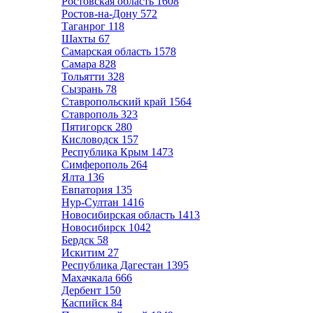
Ростовская область
1608
Ростов-на-Дону
572
Таганрог
118
Шахты
67
Самарская область
1578
Самара
828
Тольятти
328
Сызрань
78
Ставропольский край
1564
Ставрополь
323
Пятигорск
280
Кисловодск
157
Республика Крым
1473
Симферополь
264
Ялта
136
Евпатория
135
Нур-Султан
1416
Новосибирская область
1413
Новосибирск
1042
Бердск
58
Искитим
27
Республика Дагестан
1395
Махачкала
666
Дербент
150
Каспийск
84