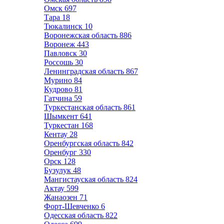
Омск
697
Тара
18
Тюкалинск
10
Воронежская область
886
Воронеж
443
Павловск
30
Россошь
30
Ленинградская область
867
Мурино
84
Кудрово
81
Гатчина
59
Туркестанская область
861
Шымкент
641
Туркестан
168
Кентау
28
Оренбургская область
842
Оренбург
330
Орск
128
Бузулук
48
Мангистауская область
824
Актау
599
Жанаозен
71
Форт-Шевченко
6
Одесская область
822