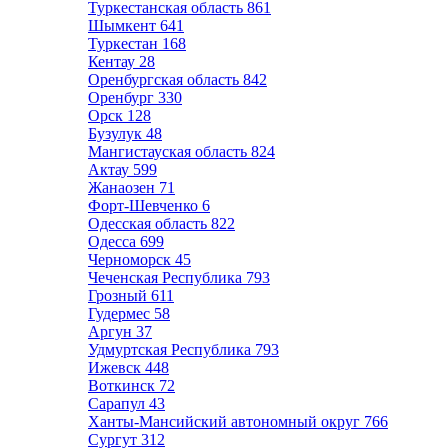
Туркестанская область
861
Шымкент
641
Туркестан
168
Кентау
28
Оренбургская область
842
Оренбург
330
Орск
128
Бузулук
48
Мангистауская область
824
Актау
599
Жанаозен
71
Форт-Шевченко
6
Одесская область
822
Одесса
699
Черноморск
45
Чеченская Республика
793
Грозный
611
Гудермес
58
Аргун
37
Удмуртская Республика
793
Ижевск
448
Воткинск
72
Сарапул
43
Ханты-Мансийский автономный округ
766
Сургут
312