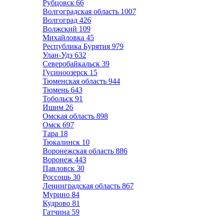
Рубцовск
66
Волгоградская область
1007
Волгоград
426
Волжский
109
Михайловка
45
Республика Бурятия
979
Улан-Удэ
632
Северобайкальск
39
Гусиноозерск
15
Тюменская область
944
Тюмень
643
Тобольск
91
Ишим
26
Омская область
898
Омск
697
Тара
18
Тюкалинск
10
Воронежская область
886
Воронеж
443
Павловск
30
Россошь
30
Ленинградская область
867
Мурино
84
Кудрово
81
Гатчина
59