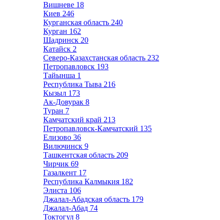
Вишневе
18
Киев
246
Курганская область
240
Курган
162
Шадринск
20
Катайск
2
Северо-Казахстанская область
232
Петропавловск
193
Тайынша
1
Республика Тыва
216
Кызыл
173
Ак-Довурак
8
Туран
7
Камчатский край
213
Петропавловск-Камчатский
135
Елизово
36
Вилючинск
9
Ташкентская область
209
Чирчик
69
Газалкент
17
Республика Калмыкия
182
Элиста
106
Джалал-Абадская область
179
Джалал-Абад
74
Токтогул
8