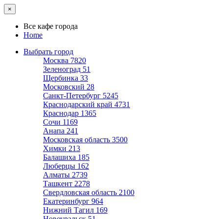
×
Все кафе города
Home
Выбрать город
Москва
7820
Зеленоград
51
Щербинка
33
Московский
28
Санкт-Петербург
5245
Краснодарский край
4731
Краснодар
1365
Сочи
1169
Анапа
241
Московская область
3500
Химки
213
Балашиха
185
Люберцы
162
Алматы
2739
Ташкент
2278
Свердловская область
2100
Екатеринбург
964
Нижний Тагил
169
Новоуральск
51