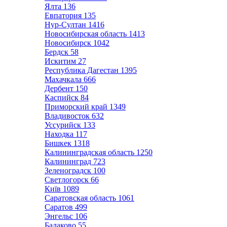
Ялта
136
Евпатория
135
Нур-Султан
1416
Новосибирская область
1413
Новосибирск
1042
Бердск
58
Искитим
27
Республика Дагестан
1395
Махачкала
666
Дербент
150
Каспийск
84
Приморский край
1349
Владивосток
632
Уссурийск
133
Находка
117
Бишкек
1318
Калининградская область
1250
Калининград
723
Зеленоградск
100
Светлогорск
66
Київ
1089
Саратовская область
1061
Саратов
499
Энгельс
106
Балаково
55