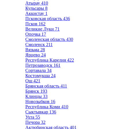
Атырау
410
Кульсары
8
Аккистау
1
Псковская область
436
Псков
162
Великие Луки
71
Опочка
17
Смоленская область
430
Смоленск
211
Вязьма
28
Ярцево
24
Республика Карелия
422
Петрозаводск
161
Сортавала
34
Костомукша
24
Ош
421
Брянская область
411
Брянск
193
Клинцы
33
Новозыбков
16
Республика Коми
410
Сыктывкар
136
Ухта
55
Печора
32
Актюбинская область
401