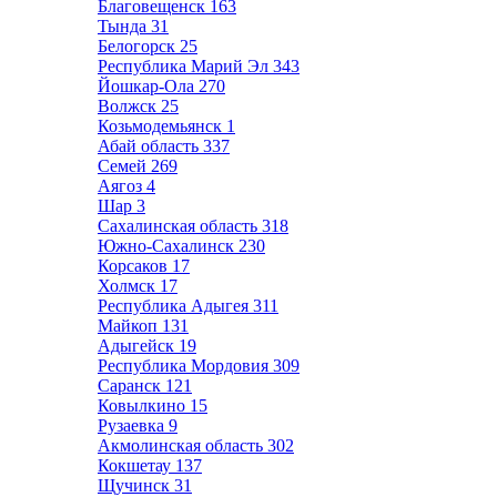
Благовещенск
163
Тында
31
Белогорск
25
Республика Марий Эл
343
Йошкар-Ола
270
Волжск
25
Козьмодемьянск
1
Абай область
337
Семей
269
Аягоз
4
Шар
3
Сахалинская область
318
Южно-Сахалинск
230
Корсаков
17
Холмск
17
Республика Адыгея
311
Майкоп
131
Адыгейск
19
Республика Мордовия
309
Саранск
121
Ковылкино
15
Рузаевка
9
Акмолинская область
302
Кокшетау
137
Щучинск
31