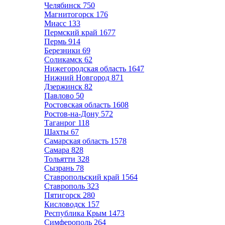
Челябинск
750
Магнитогорск
176
Миасс
133
Пермский край
1677
Пермь
914
Березники
69
Соликамск
62
Нижегородская область
1647
Нижний Новгород
871
Дзержинск
82
Павлово
50
Ростовская область
1608
Ростов-на-Дону
572
Таганрог
118
Шахты
67
Самарская область
1578
Самара
828
Тольятти
328
Сызрань
78
Ставропольский край
1564
Ставрополь
323
Пятигорск
280
Кисловодск
157
Республика Крым
1473
Симферополь
264