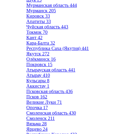
Мурманская область
444
Мурманск
205
Кировск
33
Апатиты
33
Чуйская область
443
Токмок
70
Кант
42
Кара-Балта
32
Республика Саха (Якутия)
441
Якутск
272
Олёкминск
16
Покровск
15
Атырауская область
441
Атырау
410
Кульсары
8
Аккистау
1
Псковская область
436
Псков
162
Великие Луки
71
Опочка
17
Смоленская область
430
Смоленск
211
Вязьма
28
Ярцево
24