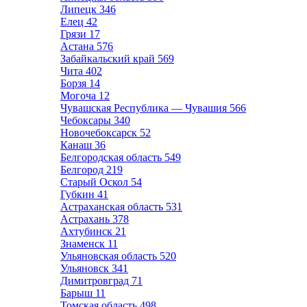
Липецк
346
Елец
42
Грязи
17
Астана
576
Забайкальский край
569
Чита
402
Борзя
14
Могоча
12
Чувашская Республика — Чувашия
566
Чебоксары
340
Новочебоксарск
52
Канаш
36
Белгородская область
549
Белгород
219
Старый Оскол
54
Губкин
41
Астраханская область
531
Астрахань
378
Ахтубинск
21
Знаменск
11
Ульяновская область
520
Ульяновск
341
Димитровград
71
Барыш
11
Томская область
498