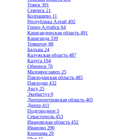
Томск
391
Северск
21
Колпашево
11
Республика Алтай
492
Горно-Алтайск
64
Карагандинская область
491
Караганда
339
Темиртау
88
Балхаш
24
Калужская область
487
Калуга
194
Обнинск
76
Малоярославец
25
Павлодарская область
485
Павлодар
432
Аксу
25
Экибастуз
9
Днепропетровская область
465
Днепр
411
Подгородное
5
Севастополь
453
Ивановская область
452
Иваново
296
Кинешма
29
Шуя
15