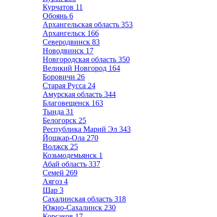
Курчатов
11
Обоянь
6
Архангельская область
353
Архангельск
166
Северодвинск
83
Новодвинск
17
Новгородская область
350
Великий Новгород
164
Боровичи
26
Старая Русса
24
Амурская область
344
Благовещенск
163
Тында
31
Белогорск
25
Республика Марий Эл
343
Йошкар-Ола
270
Волжск
25
Козьмодемьянск
1
Абай область
337
Семей
269
Аягоз
4
Шар
3
Сахалинская область
318
Южно-Сахалинск
230
Корсаков
17