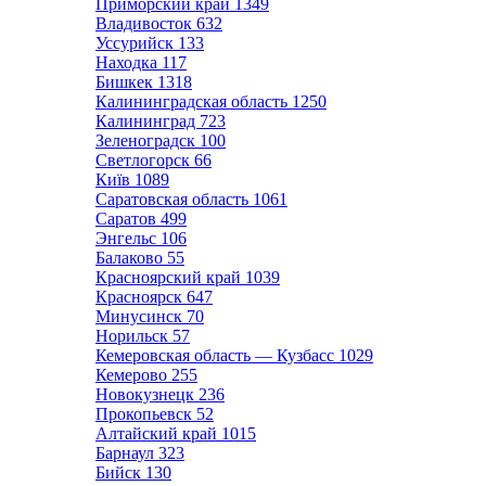
Приморский край
1349
Владивосток
632
Уссурийск
133
Находка
117
Бишкек
1318
Калининградская область
1250
Калининград
723
Зеленоградск
100
Светлогорск
66
Київ
1089
Саратовская область
1061
Саратов
499
Энгельс
106
Балаково
55
Красноярский край
1039
Красноярск
647
Минусинск
70
Норильск
57
Кемеровская область — Кузбасс
1029
Кемерово
255
Новокузнецк
236
Прокопьевск
52
Алтайский край
1015
Барнаул
323
Бийск
130