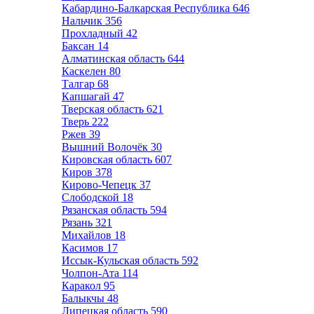
Кабардино-Балкарская Республика
646
Нальчик
356
Прохладный
42
Баксан
14
Алматинская область
644
Каскелен
80
Талгар
68
Капшагай
47
Тверская область
621
Тверь
222
Ржев
39
Вышний Волочёк
30
Кировская область
607
Киров
378
Кирово-Чепецк
37
Слободской
18
Рязанская область
594
Рязань
321
Михайлов
18
Касимов
17
Иссык-Кульская область
592
Чолпон-Ата
114
Каракол
95
Балыкчы
48
Липецкая область
590