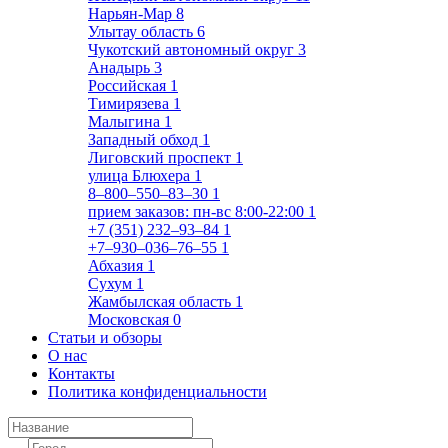
Нарьян-Мар
8
Улытау область
6
Чукотский автономный округ
3
Анадырь
3
Российская
1
Тимирязева
1
Малыгина
1
Западный обход
1
Лиговский проспект
1
улица Блюхера
1
8‒800‒550‒83‒30
1
прием заказов: пн-вс 8:00-22:00
1
+7 (351) 232‒93‒84
1
+7‒930‒036‒76‒55
1
Абхазия
1
Сухум
1
Жамбылская область
1
Московская
0
Статьи и обзоры
О нас
Контакты
Политика конфиденциальности