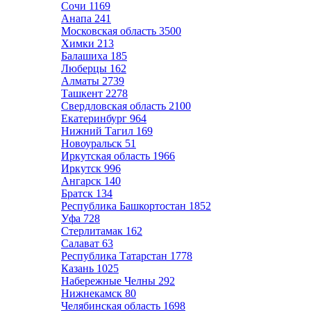
Сочи
1169
Анапа
241
Московская область
3500
Химки
213
Балашиха
185
Люберцы
162
Алматы
2739
Ташкент
2278
Свердловская область
2100
Екатеринбург
964
Нижний Тагил
169
Новоуральск
51
Иркутская область
1966
Иркутск
996
Ангарск
140
Братск
134
Республика Башкортостан
1852
Уфа
728
Стерлитамак
162
Салават
63
Республика Татарстан
1778
Казань
1025
Набережные Челны
292
Нижнекамск
80
Челябинская область
1698