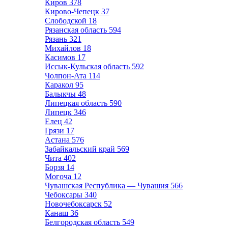
Киров
378
Кирово-Чепецк
37
Слободской
18
Рязанская область
594
Рязань
321
Михайлов
18
Касимов
17
Иссык-Кульская область
592
Чолпон-Ата
114
Каракол
95
Балыкчы
48
Липецкая область
590
Липецк
346
Елец
42
Грязи
17
Астана
576
Забайкальский край
569
Чита
402
Борзя
14
Могоча
12
Чувашская Республика — Чувашия
566
Чебоксары
340
Новочебоксарск
52
Канаш
36
Белгородская область
549