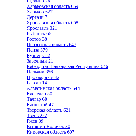
Щёкино
26
Харьковская область
659
Харьков
627
Дергачи
7
Ярославская область
658
Ярославль
321
Рыбинск
66
Ростов
38
Пензенская область
647
Пенза
379
Кузнецк
52
Заречный
21
Кабардино-Балкарская Республика
646
Нальчик
356
Прохладный
42
Баксан
14
Алматинская область
644
Каскелен
80
Талгар
68
Капшагай
47
Тверская область
621
Тверь
222
Ржев
39
Вышний Волочёк
30
Кировская область
607