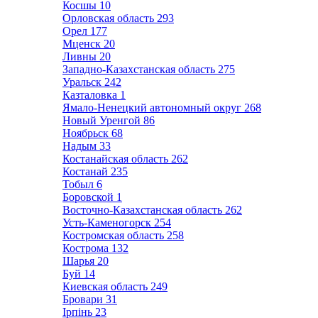
Косшы
10
Орловская область
293
Орел
177
Мценск
20
Ливны
20
Западно-Казахстанская область
275
Уральск
242
Казталовка
1
Ямало-Ненецкий автономный округ
268
Новый Уренгой
86
Ноябрьск
68
Надым
33
Костанайская область
262
Костанай
235
Тобыл
6
Боровской
1
Восточно-Казахстанская область
262
Усть-Каменогорск
254
Костромская область
258
Кострома
132
Шарья
20
Буй
14
Киевская область
249
Бровари
31
Ірпінь
23