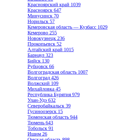
Красноярский край
1039
Красноярск
647
Минусинск
70
Норильск
57
Кемеровская область — Кузбасс
1029
Кемерово
255
Новокузнецк
236
Прокопьевск
52
Алтайский край
1015
Барнаул
323
Бийск
130
Рубцовск
66
Волгоградская область
1007
Волгоград
426
Волжский
109
Михайловка
45
Республика Бурятия
979
Улан-Удэ
632
Северобайкальск
39
Гусиноозерск
15
Тюменская область
944
Тюмень
643
Тобольск
91
Ишим
26
Омская область
898