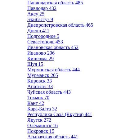
Павлодарская область
485
Павлодар
432
Аксу
25
Экибастуз
9
Днепропетровская область
465
Днепр
411
Подгородное
5
Севастополь
453
Ивановская область
452
Иваново
296
Кинешма
29
Шуя
15
Мурманская область
444
Мурманск
205
Кировск
33
Апатиты
33
Чуйская область
443
Токмок
70
Кант
42
Кара-Балта
32
Республика Саха (Якутия)
441
Якутск
272
Олёкминск
16
Покровск
15
Атырауская область
441