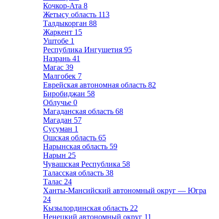
Кочкор-Ата
8
Жетысу область
113
Талдыкорган
88
Жаркент
15
Уштобе
1
Республика Ингушетия
95
Назрань
41
Магас
39
Малгобек
7
Еврейская автономная область
82
Биробиджан
58
Облучье
0
Магаданская область
68
Магадан
57
Сусуман
1
Ошская область
65
Нарынская область
59
Нарын
25
Чувашская Республика
58
Таласская область
38
Талас
24
Ханты-Мансийский автономный округ — Югра
24
Кызылординская область
22
Ненецкий автономный округ
11