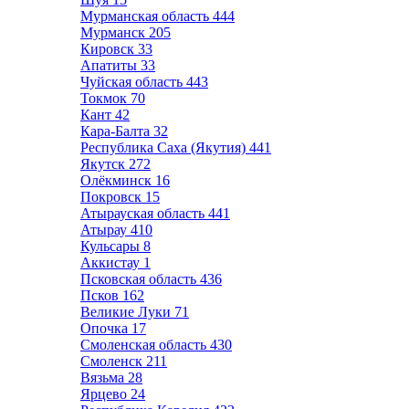
Мурманская область
444
Мурманск
205
Кировск
33
Апатиты
33
Чуйская область
443
Токмок
70
Кант
42
Кара-Балта
32
Республика Саха (Якутия)
441
Якутск
272
Олёкминск
16
Покровск
15
Атырауская область
441
Атырау
410
Кульсары
8
Аккистау
1
Псковская область
436
Псков
162
Великие Луки
71
Опочка
17
Смоленская область
430
Смоленск
211
Вязьма
28
Ярцево
24