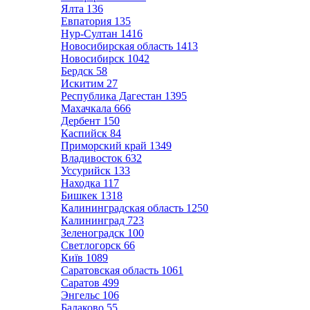
Ялта
136
Евпатория
135
Нур-Султан
1416
Новосибирская область
1413
Новосибирск
1042
Бердск
58
Искитим
27
Республика Дагестан
1395
Махачкала
666
Дербент
150
Каспийск
84
Приморский край
1349
Владивосток
632
Уссурийск
133
Находка
117
Бишкек
1318
Калининградская область
1250
Калининград
723
Зеленоградск
100
Светлогорск
66
Київ
1089
Саратовская область
1061
Саратов
499
Энгельс
106
Балаково
55