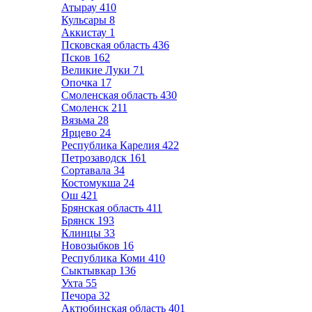
Атырау
410
Кульсары
8
Аккистау
1
Псковская область
436
Псков
162
Великие Луки
71
Опочка
17
Смоленская область
430
Смоленск
211
Вязьма
28
Ярцево
24
Республика Карелия
422
Петрозаводск
161
Сортавала
34
Костомукша
24
Ош
421
Брянская область
411
Брянск
193
Клинцы
33
Новозыбков
16
Республика Коми
410
Сыктывкар
136
Ухта
55
Печора
32
Актюбинская область
401