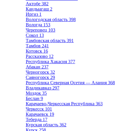
Актобе
382
Кандыагаш
2
Иргиз
1
Вологодская область
398
Вологда
153
Череповец
103
Сокол
13
Тамбовская область
391
Тамбов
241
Котовск
16
Рассказово
12
Республика Хакасия
377
Абакан
237
Черногорск
32
Саяногорск
29
Республика Северная Осетия — Алания
368
Владикавказ
297
Моздок
35
Беслан
9
Карачаево-Черкесская Республика
363
Черкесск
101
Карачаевск
19
Теберда
17
Курская область
362
Курск
258