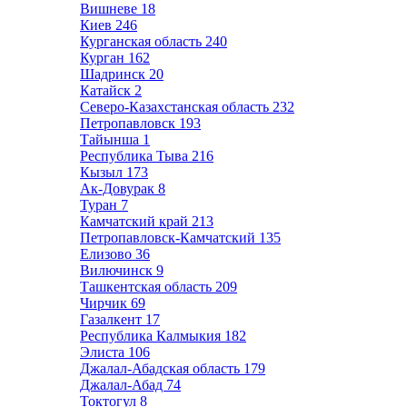
Вишневе
18
Киев
246
Курганская область
240
Курган
162
Шадринск
20
Катайск
2
Северо-Казахстанская область
232
Петропавловск
193
Тайынша
1
Республика Тыва
216
Кызыл
173
Ак-Довурак
8
Туран
7
Камчатский край
213
Петропавловск-Камчатский
135
Елизово
36
Вилючинск
9
Ташкентская область
209
Чирчик
69
Газалкент
17
Республика Калмыкия
182
Элиста
106
Джалал-Абадская область
179
Джалал-Абад
74
Токтогул
8