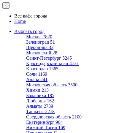
×
Все кафе города
Home
Выбрать город
Москва
7820
Зеленоград
51
Щербинка
33
Московский
28
Санкт-Петербург
5245
Краснодарский край
4731
Краснодар
1365
Сочи
1169
Анапа
241
Московская область
3500
Химки
213
Балашиха
185
Люберцы
162
Алматы
2739
Ташкент
2278
Свердловская область
2100
Екатеринбург
964
Нижний Тагил
169
Новоуральск
51