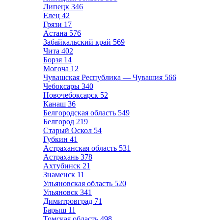
Липецк
346
Елец
42
Грязи
17
Астана
576
Забайкальский край
569
Чита
402
Борзя
14
Могоча
12
Чувашская Республика — Чувашия
566
Чебоксары
340
Новочебоксарск
52
Канаш
36
Белгородская область
549
Белгород
219
Старый Оскол
54
Губкин
41
Астраханская область
531
Астрахань
378
Ахтубинск
21
Знаменск
11
Ульяновская область
520
Ульяновск
341
Димитровград
71
Барыш
11
Томская область
498