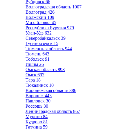
Рубцовск
66
Волгоградская область
1007
Волгоград
426
Волжский
109
Михайловка
45
Республика Бурятия
979
Улан-Удэ
632
Северобайкальск
39
Гусиноозерск
15
Тюменская область
944
Тюмень
643
Тобольск
91
Ишим
26
Омская область
898
Омск
697
Тара
18
Тюкалинск
10
Воронежская область
886
Воронеж
443
Павловск
30
Россошь
30
Ленинградская область
867
Мурино
84
Кудрово
81
Гатчина
59