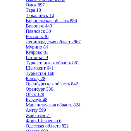
Омск
697
Тара
18
Тюкалинск
10
Воронежская область
886
Воронеж
443
Павловск
30
Россошь
30
Ленинградская область
867
Мурино
84
Кудрово
81
Гатчина
59
Туркестанская область
861
Шымкент
641
Туркестан
168
Кентау
28
Оренбургская область
842
Оренбург
330
Орск
128
Бузулук
48
Мангистауская область
824
Актау
599
Жанаозен
71
Форт-Шевченко
6
Одесская область
822