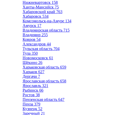
Нижневартовск
158
Ханты-Мансийск
75
Хабаровский край
763
Хабаровск
534
Комсомольск-на-Амуре
134
Амурск
17
Владимирская область
715
Владимир
255
Ковров
54
Александров
44
Тульская область
704
Тула
350
Новомосковск
61
Щёкино
26
Харьковская область
659
Харьков
627
Дергачи
7
Ярославская область
658
Ярославль
321
Рыбинск
66
Ростов
38
Пензенская область
647
Пенза
379
Кузнецк
52
Заречный
21