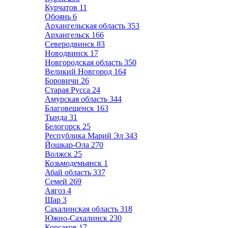
Курчатов
11
Обоянь
6
Архангельская область
353
Архангельск
166
Северодвинск
83
Новодвинск
17
Новгородская область
350
Великий Новгород
164
Боровичи
26
Старая Русса
24
Амурская область
344
Благовещенск
163
Тында
31
Белогорск
25
Республика Марий Эл
343
Йошкар-Ола
270
Волжск
25
Козьмодемьянск
1
Абай область
337
Семей
269
Аягоз
4
Шар
3
Сахалинская область
318
Южно-Сахалинск
230
Корсаков
17