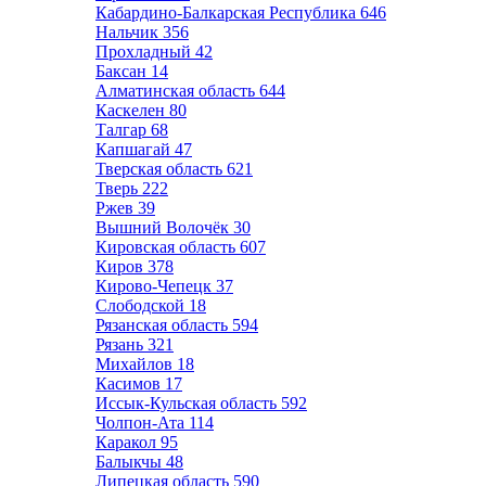
Кабардино-Балкарская Республика
646
Нальчик
356
Прохладный
42
Баксан
14
Алматинская область
644
Каскелен
80
Талгар
68
Капшагай
47
Тверская область
621
Тверь
222
Ржев
39
Вышний Волочёк
30
Кировская область
607
Киров
378
Кирово-Чепецк
37
Слободской
18
Рязанская область
594
Рязань
321
Михайлов
18
Касимов
17
Иссык-Кульская область
592
Чолпон-Ата
114
Каракол
95
Балыкчы
48
Липецкая область
590