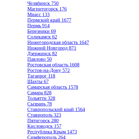
Челябинск
750
Магнитогорск
176
Миасс
133
Пермский край
1677
Пермь
914
Березники
69
Соликамск
62
Нижегородская область
1647
Нижний Новгород
871
Дзержинск
82
Павлово
50
Ростовская область
1608
Ростов-на-Дону
572
Таганрог
118
Шахты
67
Самарская область
1578
Самара
828
Тольятти
328
Сызрань
78
Ставропольский край
1564
Ставрополь
323
Пятигорск
280
Кисловодск
157
Республика Крым
1473
Симферополь
264