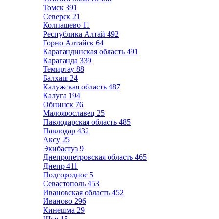
Томск
391
Северск
21
Колпашево
11
Республика Алтай
492
Горно-Алтайск
64
Карагандинская область
491
Караганда
339
Темиртау
88
Балхаш
24
Калужская область
487
Калуга
194
Обнинск
76
Малоярославец
25
Павлодарская область
485
Павлодар
432
Аксу
25
Экибастуз
9
Днепропетровская область
465
Днепр
411
Подгородное
5
Севастополь
453
Ивановская область
452
Иваново
296
Кинешма
29
Шуя
15