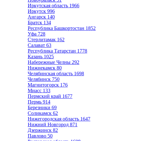
Иркутская область
1966
Иркутск
996
Ангарск
140
Братск
134
Республика Башкортостан
1852
Уфа
728
Стерлитамак
162
Салават
63
Республика Татарстан
1778
Казань
1025
Набережные Челны
292
Нижнекамск
80
Челябинская область
1698
Челябинск
750
Магнитогорск
176
Миасс
133
Пермский край
1677
Пермь
914
Березники
69
Соликамск
62
Нижегородская область
1647
Нижний Новгород
871
Дзержинск
82
Павлово
50