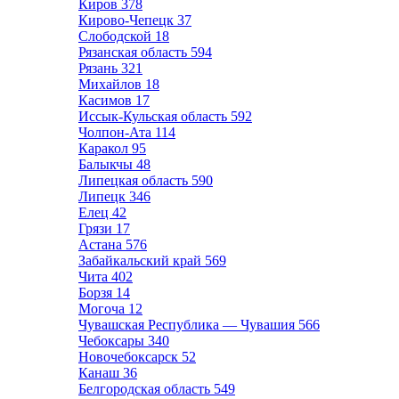
Киров
378
Кирово-Чепецк
37
Слободской
18
Рязанская область
594
Рязань
321
Михайлов
18
Касимов
17
Иссык-Кульская область
592
Чолпон-Ата
114
Каракол
95
Балыкчы
48
Липецкая область
590
Липецк
346
Елец
42
Грязи
17
Астана
576
Забайкальский край
569
Чита
402
Борзя
14
Могоча
12
Чувашская Республика — Чувашия
566
Чебоксары
340
Новочебоксарск
52
Канаш
36
Белгородская область
549