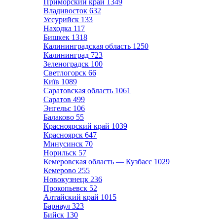
Приморский край
1349
Владивосток
632
Уссурийск
133
Находка
117
Бишкек
1318
Калининградская область
1250
Калининград
723
Зеленоградск
100
Светлогорск
66
Київ
1089
Саратовская область
1061
Саратов
499
Энгельс
106
Балаково
55
Красноярский край
1039
Красноярск
647
Минусинск
70
Норильск
57
Кемеровская область — Кузбасс
1029
Кемерово
255
Новокузнецк
236
Прокопьевск
52
Алтайский край
1015
Барнаул
323
Бийск
130