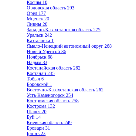
Косшы
10
Орловская область
293
Орел
177
Мценск
20
Ливны
20
Западно-Казахстанская область
275
Уральск
242
Казталовка
1
Ямало-Ненецкий автономный округ
268
Новый Уренгой
86
Ноябрьск
68
Надым
33
Костанайская область
262
Костанай
235
Тобыл
6
Боровской
1
Восточно-Казахстанская область
262
Усть-Каменогорск
254
Костромская область
258
Кострома
132
Шарья
20
Буй
14
Киевская область
249
Бровари
31
Ірпінь
23