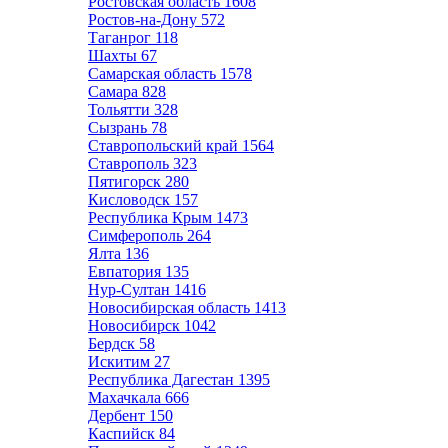
Ростовская область
1608
Ростов-на-Дону
572
Таганрог
118
Шахты
67
Самарская область
1578
Самара
828
Тольятти
328
Сызрань
78
Ставропольский край
1564
Ставрополь
323
Пятигорск
280
Кисловодск
157
Республика Крым
1473
Симферополь
264
Ялта
136
Евпатория
135
Нур-Султан
1416
Новосибирская область
1413
Новосибирск
1042
Бердск
58
Искитим
27
Республика Дагестан
1395
Махачкала
666
Дербент
150
Каспийск
84