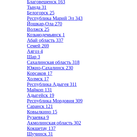
Благовещенск
163
Тында
31
Белогорск
25
Республика Марий Эл
343
Йошкар-Ола
270
Волжск
25
Козьмодемьянск
1
Абай область
337
Семей
269
Аягоз
4
Шар
3
Сахалинская область
318
Южно-Сахалинск
230
Корсаков
17
Холмск
17
Республика Адыгея
311
Майкоп
131
Адыгейск
19
Республика Мордовия
309
Саранск
121
Ковылкино
15
Рузаевка
9
Акмолинская область
302
Кокшетау
137
Щучинск
31