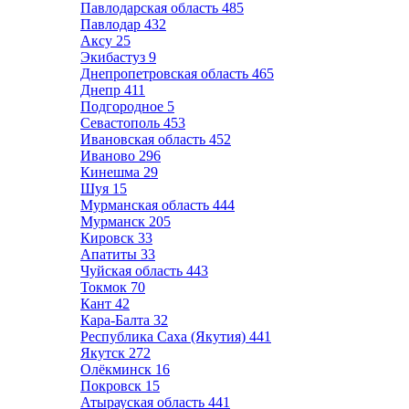
Павлодарская область
485
Павлодар
432
Аксу
25
Экибастуз
9
Днепропетровская область
465
Днепр
411
Подгородное
5
Севастополь
453
Ивановская область
452
Иваново
296
Кинешма
29
Шуя
15
Мурманская область
444
Мурманск
205
Кировск
33
Апатиты
33
Чуйская область
443
Токмок
70
Кант
42
Кара-Балта
32
Республика Саха (Якутия)
441
Якутск
272
Олёкминск
16
Покровск
15
Атырауская область
441