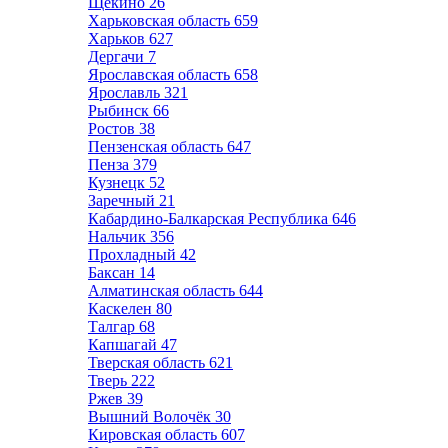
Щёкино
26
Харьковская область
659
Харьков
627
Дергачи
7
Ярославская область
658
Ярославль
321
Рыбинск
66
Ростов
38
Пензенская область
647
Пенза
379
Кузнецк
52
Заречный
21
Кабардино-Балкарская Республика
646
Нальчик
356
Прохладный
42
Баксан
14
Алматинская область
644
Каскелен
80
Талгар
68
Капшагай
47
Тверская область
621
Тверь
222
Ржев
39
Вышний Волочёк
30
Кировская область
607