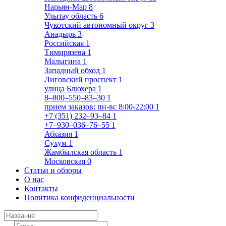
Нарьян-Мар
8
Улытау область
6
Чукотский автономный округ
3
Анадырь
3
Российская
1
Тимирязева
1
Малыгина
1
Западный обход
1
Лиговский проспект
1
улица Блюхера
1
8‒800‒550‒83‒30
1
прием заказов: пн-вс 8:00-22:00
1
+7 (351) 232‒93‒84
1
+7‒930‒036‒76‒55
1
Абхазия
1
Сухум
1
Жамбылская область
1
Московская
0
Статьи и обзоры
О нас
Контакты
Политика конфиденциальности