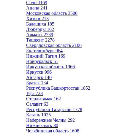
Сочи
1169
Анапа
241
Московская область
3500
Химки
213
Балашиха
185
Люберцы
162
Алматы
2739
Ташкент
2278
Свердловская область
2100
Екатеринбург
964
Нижний Тагил
169
Новоуральск
51
Иркутская область
1966
Иркутск
996
Ангарск
140
Братск
134
Республика Башкортостан
1852
Уфа
728
Стерлитамак
162
Салават
63
Республика Татарстан
1778
Казань
1025
Набережные Челны
292
Нижнекамск
80
Челябинская область
1698