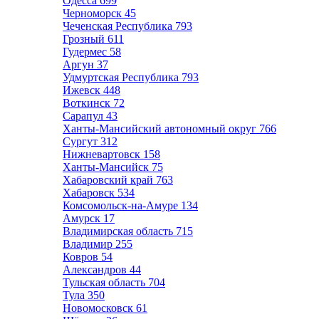
Одесса
699
Черноморск
45
Чеченская Республика
793
Грозный
611
Гудермес
58
Аргун
37
Удмуртская Республика
793
Ижевск
448
Воткинск
72
Сарапул
43
Ханты-Мансийский автономный округ
766
Сургут
312
Нижневартовск
158
Ханты-Мансийск
75
Хабаровский край
763
Хабаровск
534
Комсомольск-на-Амуре
134
Амурск
17
Владимирская область
715
Владимир
255
Ковров
54
Александров
44
Тульская область
704
Тула
350
Новомосковск
61