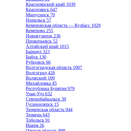
Красноярский край
1039
Красноярск
647
Минусинск
70
Норильск
57
Кемеровская область — Кузбасс
1029
Кемерово
255
Новокузнецк
236
Прокопьевск
52
Алтайский край
1015
Барнаул
323
Бийск
130
Рубцовск
66
Волгоградская область
1007
Волгоград
426
Волжский
109
Михайловка
45
Республика Бурятия
979
Улан-Удэ
632
Северобайкальск
39
Гусиноозерск
15
Тюменская область
944
Тюмень
643
Тобольск
91
Ишим
26
Омская область
898