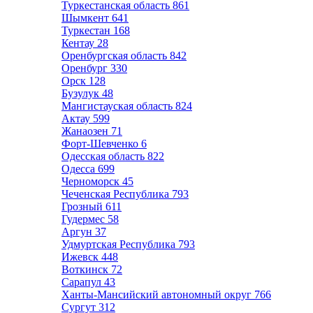
Туркестанская область
861
Шымкент
641
Туркестан
168
Кентау
28
Оренбургская область
842
Оренбург
330
Орск
128
Бузулук
48
Мангистауская область
824
Актау
599
Жанаозен
71
Форт-Шевченко
6
Одесская область
822
Одесса
699
Черноморск
45
Чеченская Республика
793
Грозный
611
Гудермес
58
Аргун
37
Удмуртская Республика
793
Ижевск
448
Воткинск
72
Сарапул
43
Ханты-Мансийский автономный округ
766
Сургут
312