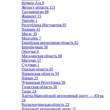
Кочкор-Ата
8
Жетысу область
113
Талдыкорган
88
Жаркент
15
Уштобе
1
Республика Ингушетия
95
Назрань
41
Магас
39
Малгобек
7
Еврейская автономная область
82
Биробиджан
58
Облучье
0
Магаданская область
68
Магадан
57
Сусуман
1
Ошская область
65
Нарынская область
59
Нарын
25
Чувашская Республика
58
Таласская область
38
Талас
24
Ханты-Мансийский автономный округ — Югра
24
Кызылординская область
22
Ненецкий автономный округ
11