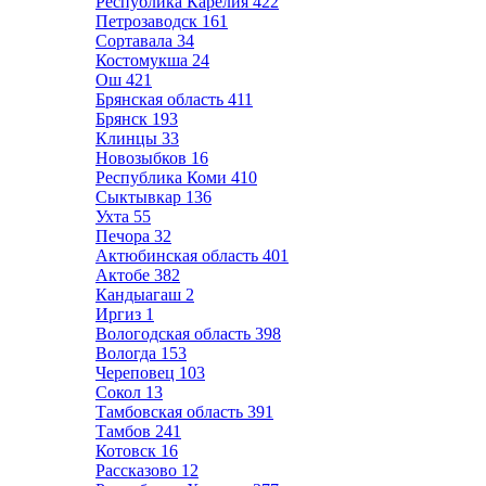
Республика Карелия
422
Петрозаводск
161
Сортавала
34
Костомукша
24
Ош
421
Брянская область
411
Брянск
193
Клинцы
33
Новозыбков
16
Республика Коми
410
Сыктывкар
136
Ухта
55
Печора
32
Актюбинская область
401
Актобе
382
Кандыагаш
2
Иргиз
1
Вологодская область
398
Вологда
153
Череповец
103
Сокол
13
Тамбовская область
391
Тамбов
241
Котовск
16
Рассказово
12