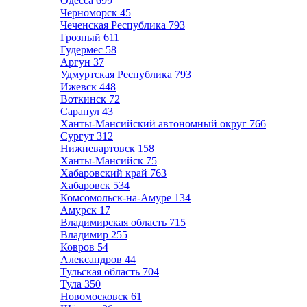
Одесса
699
Черноморск
45
Чеченская Республика
793
Грозный
611
Гудермес
58
Аргун
37
Удмуртская Республика
793
Ижевск
448
Воткинск
72
Сарапул
43
Ханты-Мансийский автономный округ
766
Сургут
312
Нижневартовск
158
Ханты-Мансийск
75
Хабаровский край
763
Хабаровск
534
Комсомольск-на-Амуре
134
Амурск
17
Владимирская область
715
Владимир
255
Ковров
54
Александров
44
Тульская область
704
Тула
350
Новомосковск
61