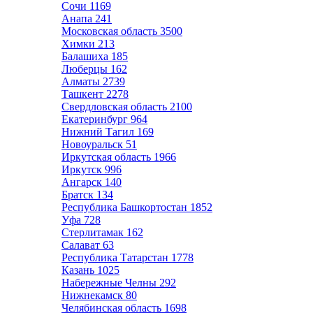
Сочи
1169
Анапа
241
Московская область
3500
Химки
213
Балашиха
185
Люберцы
162
Алматы
2739
Ташкент
2278
Свердловская область
2100
Екатеринбург
964
Нижний Тагил
169
Новоуральск
51
Иркутская область
1966
Иркутск
996
Ангарск
140
Братск
134
Республика Башкортостан
1852
Уфа
728
Стерлитамак
162
Салават
63
Республика Татарстан
1778
Казань
1025
Набережные Челны
292
Нижнекамск
80
Челябинская область
1698