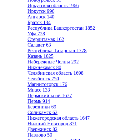
Иркутская область
1966
Иркутск
996
Ангарск
140
Братск
134
Республика Башкортостан
1852
Уфа
728
Стерлитамак
162
Салават
63
Республика Татарстан
1778
Казань
1025
Набережные Челны
292
Нижнекамск
80
Челябинская область
1698
Челябинск
750
Магнитогорск
176
Миасс
133
Пермский край
1677
Пермь
914
Березники
69
Соликамск
62
Нижегородская область
1647
Нижний Новгород
871
Дзержинск
82
Павлово
50