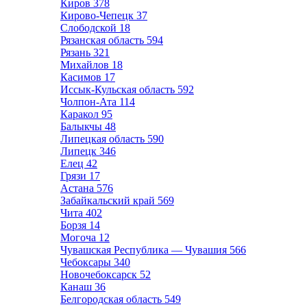
Киров
378
Кирово-Чепецк
37
Слободской
18
Рязанская область
594
Рязань
321
Михайлов
18
Касимов
17
Иссык-Кульская область
592
Чолпон-Ата
114
Каракол
95
Балыкчы
48
Липецкая область
590
Липецк
346
Елец
42
Грязи
17
Астана
576
Забайкальский край
569
Чита
402
Борзя
14
Могоча
12
Чувашская Республика — Чувашия
566
Чебоксары
340
Новочебоксарск
52
Канаш
36
Белгородская область
549