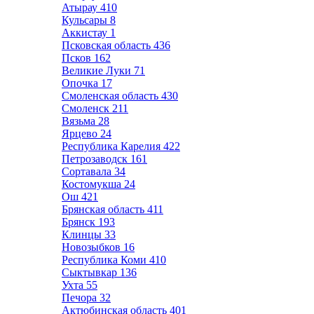
Атырау
410
Кульсары
8
Аккистау
1
Псковская область
436
Псков
162
Великие Луки
71
Опочка
17
Смоленская область
430
Смоленск
211
Вязьма
28
Ярцево
24
Республика Карелия
422
Петрозаводск
161
Сортавала
34
Костомукша
24
Ош
421
Брянская область
411
Брянск
193
Клинцы
33
Новозыбков
16
Республика Коми
410
Сыктывкар
136
Ухта
55
Печора
32
Актюбинская область
401