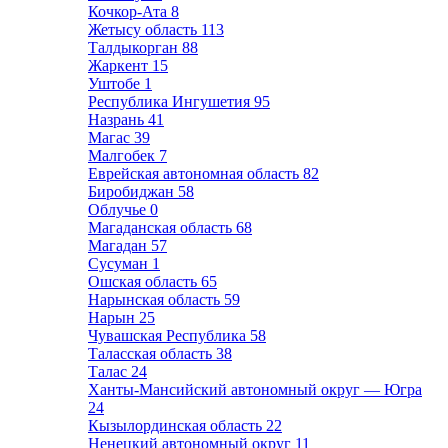
Кочкор-Ата
8
Жетысу область
113
Талдыкорган
88
Жаркент
15
Уштобе
1
Республика Ингушетия
95
Назрань
41
Магас
39
Малгобек
7
Еврейская автономная область
82
Биробиджан
58
Облучье
0
Магаданская область
68
Магадан
57
Сусуман
1
Ошская область
65
Нарынская область
59
Нарын
25
Чувашская Республика
58
Таласская область
38
Талас
24
Ханты-Мансийский автономный округ — Югра
24
Кызылординская область
22
Ненецкий автономный округ
11