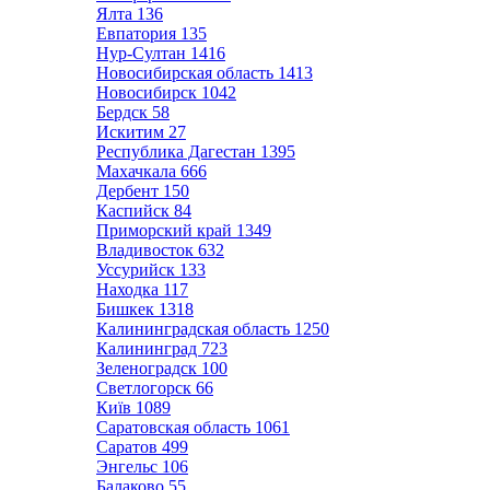
Ялта
136
Евпатория
135
Нур-Султан
1416
Новосибирская область
1413
Новосибирск
1042
Бердск
58
Искитим
27
Республика Дагестан
1395
Махачкала
666
Дербент
150
Каспийск
84
Приморский край
1349
Владивосток
632
Уссурийск
133
Находка
117
Бишкек
1318
Калининградская область
1250
Калининград
723
Зеленоградск
100
Светлогорск
66
Київ
1089
Саратовская область
1061
Саратов
499
Энгельс
106
Балаково
55