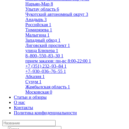
Нарьян-Мар
8
Улытау область
6
Чукотский автономный округ
3
Анадырь
3
Российская
1
Тимирязева
1
Малыгина
1
Западный обход
1
Лиговский проспект
1
улица Блюхера
1
8‒800‒550‒83‒30
1
прием заказов: пн-вс 8:00-22:00
1
+7 (351) 232‒93‒84
1
+7‒930‒036‒76‒55
1
Абхазия
1
Сухум
1
Жамбылская область
1
Московская
0
Статьи и обзоры
О нас
Контакты
Политика конфиденциальности