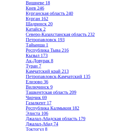
Вишневе
18
Киев
246
Курганская область
240
Курган
162
Шадринск
20
Катайск
2
Северо-Казахстанская область
232
Петропавловск
193
Тайынша
1
Республика Тыва
216
Кызыл
173
Ак-Довурак
8
Туран
7
Камчатский край
213
Петропавловск-Камчатский
135
Елизово
36
Вилючинск
9
Ташкентская область
209
Чирчик
69
Газалкент
17
Республика Калмыкия
182
Элиста
106
Джалал-Абадская область
179
Джалал-Абад
74
Токтогул
8