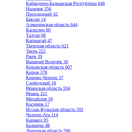
Кабардино-Балкарская Республика
646
Нальчик
356
Прохладный
42
Баксан
14
Алматинская область
644
Каскелен
80
Талгар
68
Капшагай
47
Тверская область
621
Тверь
222
Ржев
39
Вышний Волочёк
30
Кировская область
607
Киров
378
Кирово-Чепецк
37
Слободской
18
Рязанская область
594
Рязань
321
Михайлов
18
Касимов
17
Иссык-Кульская область
592
Чолпон-Ата
114
Каракол
95
Балыкчы
48
Липецкая область
590