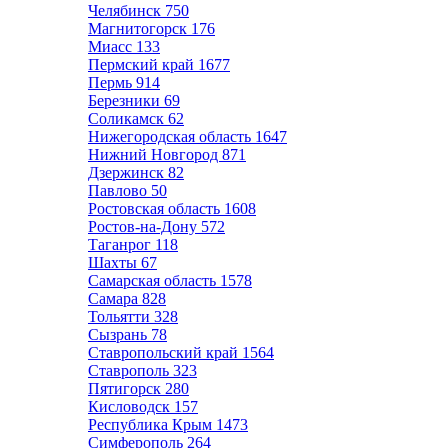
Челябинск
750
Магнитогорск
176
Миасс
133
Пермский край
1677
Пермь
914
Березники
69
Соликамск
62
Нижегородская область
1647
Нижний Новгород
871
Дзержинск
82
Павлово
50
Ростовская область
1608
Ростов-на-Дону
572
Таганрог
118
Шахты
67
Самарская область
1578
Самара
828
Тольятти
328
Сызрань
78
Ставропольский край
1564
Ставрополь
323
Пятигорск
280
Кисловодск
157
Республика Крым
1473
Симферополь
264