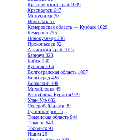
Красноярский край
1039
Красноярск
647
Минусинск
70
Норильск
57
Кемеровская область — Кузбасс
1029
Кемерово
255
Новокузнецк
236
Прокопьевск
52
Алтайский край
1015
Барнаул
323
Бийск
130
Рубцовск
66
Волгоградская область
1007
Волгоград
426
Волжский
109
Михайловка
45
Республика Бурятия
979
Улан-Удэ
632
Северобайкальск
39
Гусиноозерск
15
Тюменская область
944
Тюмень
643
Тобольск
91
Ишим
26
Омская область
898