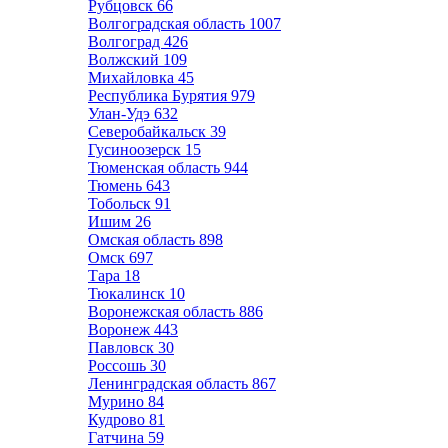
Рубцовск
66
Волгоградская область
1007
Волгоград
426
Волжский
109
Михайловка
45
Республика Бурятия
979
Улан-Удэ
632
Северобайкальск
39
Гусиноозерск
15
Тюменская область
944
Тюмень
643
Тобольск
91
Ишим
26
Омская область
898
Омск
697
Тара
18
Тюкалинск
10
Воронежская область
886
Воронеж
443
Павловск
30
Россошь
30
Ленинградская область
867
Мурино
84
Кудрово
81
Гатчина
59