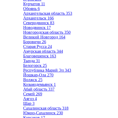
Курчатов
11
Обоянь
6
Архангельская область
353
Архангельск
166
Северодвинск
83
Новодвинск
17
Новгородская область
350
Великий Новгород
164
Боровичи
26
Старая Русса
24
Амурская область
344
Благовещенск
163
Тында
31
Белогорск
25
Республика Марий Эл
343
Йошкар-Ола
270
Волжск
25
Козьмодемьянск
1
Абай область
337
Семей
269
Аягоз
4
Шар
3
Сахалинская область
318
Южно-Сахалинск
230
Корсаков
17