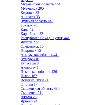
Мурманская область
444
Мурманск
205
Кировск
33
Апатиты
33
Чуйская область
443
Токмок
70
Кант
42
Кара-Балта
32
Республика Саха (Якутия)
441
Якутск
272
Олёкминск
16
Покровск
15
Атырауская область
441
Атырау
410
Кульсары
8
Аккистау
1
Псковская область
436
Псков
162
Великие Луки
71
Опочка
17
Смоленская область
430
Смоленск
211
Вязьма
28
Ярцево
24