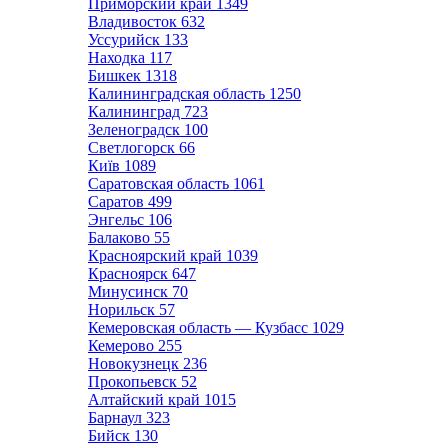
Приморский край
1349
Владивосток
632
Уссурийск
133
Находка
117
Бишкек
1318
Калининградская область
1250
Калининград
723
Зеленоградск
100
Светлогорск
66
Київ
1089
Саратовская область
1061
Саратов
499
Энгельс
106
Балаково
55
Красноярский край
1039
Красноярск
647
Минусинск
70
Норильск
57
Кемеровская область — Кузбасс
1029
Кемерово
255
Новокузнецк
236
Прокопьевск
52
Алтайский край
1015
Барнаул
323
Бийск
130