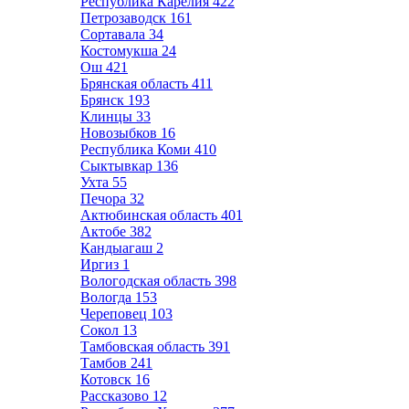
Республика Карелия
422
Петрозаводск
161
Сортавала
34
Костомукша
24
Ош
421
Брянская область
411
Брянск
193
Клинцы
33
Новозыбков
16
Республика Коми
410
Сыктывкар
136
Ухта
55
Печора
32
Актюбинская область
401
Актобе
382
Кандыагаш
2
Иргиз
1
Вологодская область
398
Вологда
153
Череповец
103
Сокол
13
Тамбовская область
391
Тамбов
241
Котовск
16
Рассказово
12