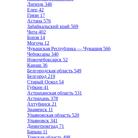
Липецк
346
Елец
42
Грязи
17
Астана
576
Забайкальский край
569
Чита
402
Борзя
14
Могоча
12
Чувашская Республика — Чувашия
566
Чебоксары
340
Новочебоксарск
52
Канаш
36
Белгородская область
549
Белгород
219
Старый Оскол
54
Губкин
41
Астраханская область
531
Астрахань
378
Ахтубинск
21
Знаменск
11
Ульяновская область
520
Ульяновск
341
Димитровград
71
Барыш
11
Томская область
498