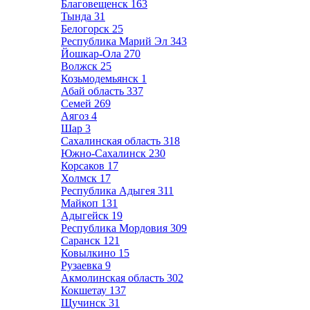
Благовещенск
163
Тында
31
Белогорск
25
Республика Марий Эл
343
Йошкар-Ола
270
Волжск
25
Козьмодемьянск
1
Абай область
337
Семей
269
Аягоз
4
Шар
3
Сахалинская область
318
Южно-Сахалинск
230
Корсаков
17
Холмск
17
Республика Адыгея
311
Майкоп
131
Адыгейск
19
Республика Мордовия
309
Саранск
121
Ковылкино
15
Рузаевка
9
Акмолинская область
302
Кокшетау
137
Щучинск
31