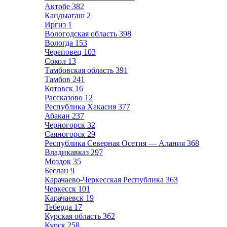
Актобе
382
Кандыагаш
2
Иргиз
1
Вологодская область
398
Вологда
153
Череповец
103
Сокол
13
Тамбовская область
391
Тамбов
241
Котовск
16
Рассказово
12
Республика Хакасия
377
Абакан
237
Черногорск
32
Саяногорск
29
Республика Северная Осетия — Алания
368
Владикавказ
297
Моздок
35
Беслан
9
Карачаево-Черкесская Республика
363
Черкесск
101
Карачаевск
19
Теберда
17
Курская область
362
Курск
258