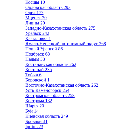
Косшы
10
Орловская область
293
Орел
177
Мценск
20
Ливны
20
Западно-Казахстанская область
275
Уральск
242
Казталовка
1
Ямало-Ненецкий автономный округ
268
Новый Уренгой
86
Ноябрьск
68
Надым
33
Костанайская область
262
Костанай
235
Тобыл
6
Боровской
1
Восточно-Казахстанская область
262
Усть-Каменогорск
254
Костромская область
258
Кострома
132
Шарья
20
Буй
14
Киевская область
249
Бровари
31
Ірпінь
23