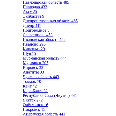
Павлодарская область
485
Павлодар
432
Аксу
25
Экибастуз
9
Днепропетровская область
465
Днепр
411
Подгородное
5
Севастополь
453
Ивановская область
452
Иваново
296
Кинешма
29
Шуя
15
Мурманская область
444
Мурманск
205
Кировск
33
Апатиты
33
Чуйская область
443
Токмок
70
Кант
42
Кара-Балта
32
Республика Саха (Якутия)
441
Якутск
272
Олёкминск
16
Покровск
15
Атырауская область
441