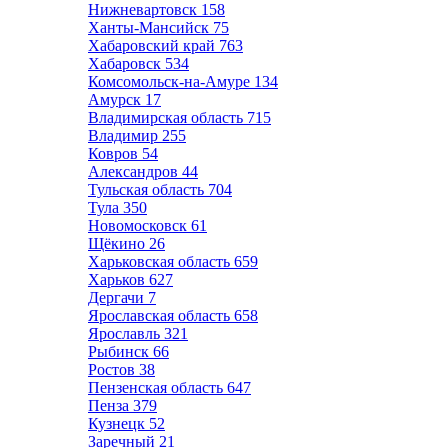
Нижневартовск
158
Ханты-Мансийск
75
Хабаровский край
763
Хабаровск
534
Комсомольск-на-Амуре
134
Амурск
17
Владимирская область
715
Владимир
255
Ковров
54
Александров
44
Тульская область
704
Тула
350
Новомосковск
61
Щёкино
26
Харьковская область
659
Харьков
627
Дергачи
7
Ярославская область
658
Ярославль
321
Рыбинск
66
Ростов
38
Пензенская область
647
Пенза
379
Кузнецк
52
Заречный
21