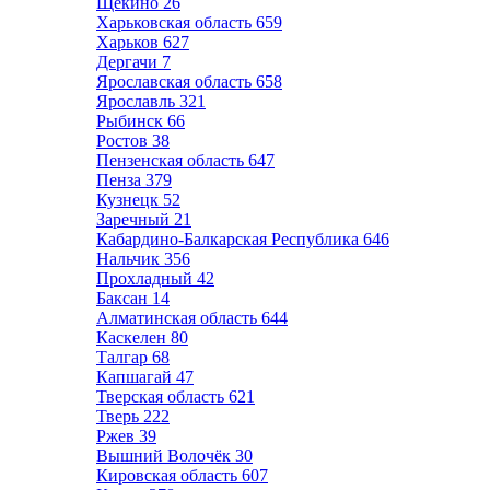
Щёкино
26
Харьковская область
659
Харьков
627
Дергачи
7
Ярославская область
658
Ярославль
321
Рыбинск
66
Ростов
38
Пензенская область
647
Пенза
379
Кузнецк
52
Заречный
21
Кабардино-Балкарская Республика
646
Нальчик
356
Прохладный
42
Баксан
14
Алматинская область
644
Каскелен
80
Талгар
68
Капшагай
47
Тверская область
621
Тверь
222
Ржев
39
Вышний Волочёк
30
Кировская область
607