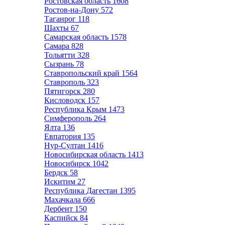
Ростовская область
1608
Ростов-на-Дону
572
Таганрог
118
Шахты
67
Самарская область
1578
Самара
828
Тольятти
328
Сызрань
78
Ставропольский край
1564
Ставрополь
323
Пятигорск
280
Кисловодск
157
Республика Крым
1473
Симферополь
264
Ялта
136
Евпатория
135
Нур-Султан
1416
Новосибирская область
1413
Новосибирск
1042
Бердск
58
Искитим
27
Республика Дагестан
1395
Махачкала
666
Дербент
150
Каспийск
84