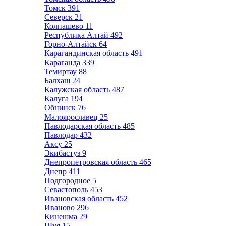
Томск
391
Северск
21
Колпашево
11
Республика Алтай
492
Горно-Алтайск
64
Карагандинская область
491
Караганда
339
Темиртау
88
Балхаш
24
Калужская область
487
Калуга
194
Обнинск
76
Малоярославец
25
Павлодарская область
485
Павлодар
432
Аксу
25
Экибастуз
9
Днепропетровская область
465
Днепр
411
Подгородное
5
Севастополь
453
Ивановская область
452
Иваново
296
Кинешма
29
Шуя
15