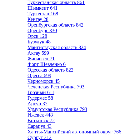
Туркестанская область
861
Шымкент
641
Туркестан
168
Кентау
28
Оренбургская область
842
Оренбург
330
Орск
128
Бузулук
48
Мангистауская область
824
Актау
599
Жанаозен
71
Форт-Шевченко
6
Одесская область
822
Одесса
699
Черноморск
45
Чеченская Республика
793
Грозный
611
Гудермес
58
Аргун
37
Удмуртская Республика
793
Ижевск
448
Воткинск
72
Сарапул
43
Ханты-Мансийский автономный округ
766
Сургут
312