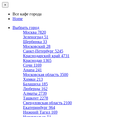
×
Все кафе города
Home
Выбрать город
Москва
7820
Зеленоград
51
Щербинка
33
Московский
28
Санкт-Петербург
5245
Краснодарский край
4731
Краснодар
1365
Сочи
1169
Анапа
241
Московская область
3500
Химки
213
Балашиха
185
Люберцы
162
Алматы
2739
Ташкент
2278
Свердловская область
2100
Екатеринбург
964
Нижний Тагил
169
Новоуральск
51