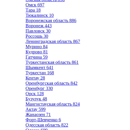
Омск
697
Тара
18
Тюкалинск
10
Воронежская область
886
Воронеж
443
Павловск
30
Россошь
30
Ленинградская область
867
Мурино
84
Кудрово
81
Гатчина
59
Туркестанская область
861
Шымкент
641
Туркестан
168
Кентау
28
Оренбургская область
842
Оренбург
330
Орск
128
Бузулук
48
Мангистауская область
824
Актау
599
Жанаозен
71
Форт-Шевченко
6
Одесская область
822