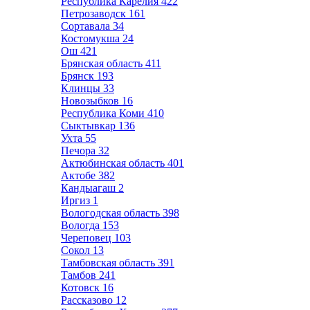
Республика Карелия
422
Петрозаводск
161
Сортавала
34
Костомукша
24
Ош
421
Брянская область
411
Брянск
193
Клинцы
33
Новозыбков
16
Республика Коми
410
Сыктывкар
136
Ухта
55
Печора
32
Актюбинская область
401
Актобе
382
Кандыагаш
2
Иргиз
1
Вологодская область
398
Вологда
153
Череповец
103
Сокол
13
Тамбовская область
391
Тамбов
241
Котовск
16
Рассказово
12