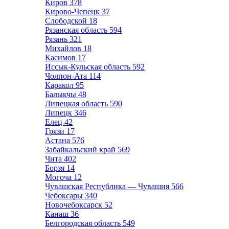
Киров
378
Кирово-Чепецк
37
Слободской
18
Рязанская область
594
Рязань
321
Михайлов
18
Касимов
17
Иссык-Кульская область
592
Чолпон-Ата
114
Каракол
95
Балыкчы
48
Липецкая область
590
Липецк
346
Елец
42
Грязи
17
Астана
576
Забайкальский край
569
Чита
402
Борзя
14
Могоча
12
Чувашская Республика — Чувашия
566
Чебоксары
340
Новочебоксарск
52
Канаш
36
Белгородская область
549