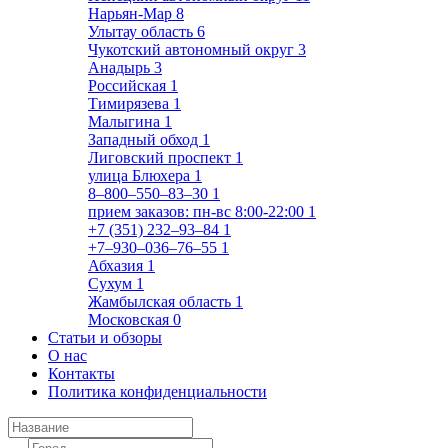
Нарьян-Мар
8
Улытау область
6
Чукотский автономный округ
3
Анадырь
3
Российская
1
Тимирязева
1
Малыгина
1
Западный обход
1
Лиговский проспект
1
улица Блюхера
1
8‒800‒550‒83‒30
1
прием заказов: пн-вс 8:00-22:00
1
+7 (351) 232‒93‒84
1
+7‒930‒036‒76‒55
1
Абхазия
1
Сухум
1
Жамбылская область
1
Московская
0
Статьи и обзоры
О нас
Контакты
Политика конфиденциальности