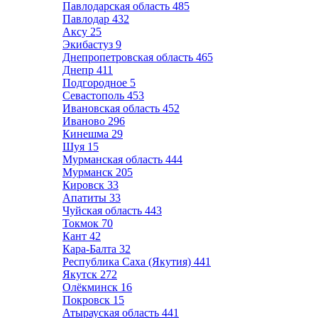
Павлодарская область
485
Павлодар
432
Аксу
25
Экибастуз
9
Днепропетровская область
465
Днепр
411
Подгородное
5
Севастополь
453
Ивановская область
452
Иваново
296
Кинешма
29
Шуя
15
Мурманская область
444
Мурманск
205
Кировск
33
Апатиты
33
Чуйская область
443
Токмок
70
Кант
42
Кара-Балта
32
Республика Саха (Якутия)
441
Якутск
272
Олёкминск
16
Покровск
15
Атырауская область
441