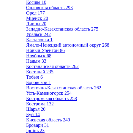
Косшы
10
Орловская область
293
Орел
177
Мценск
20
Ливны
20
Западно-Казахстанская область
275
Уральск
242
Казталовка
1
Ямало-Ненецкий автономный округ
268
Новый Уренгой
86
Ноябрьск
68
Надым
33
Костанайская область
262
Костанай
235
Тобыл
6
Боровской
1
Восточно-Казахстанская область
262
Усть-Каменогорск
254
Костромская область
258
Кострома
132
Шарья
20
Буй
14
Киевская область
249
Бровари
31
Ірпінь
23