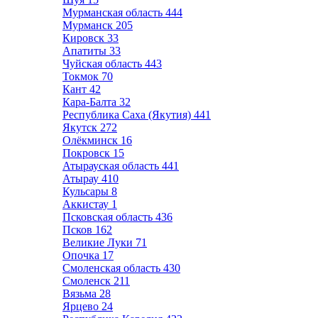
Мурманская область
444
Мурманск
205
Кировск
33
Апатиты
33
Чуйская область
443
Токмок
70
Кант
42
Кара-Балта
32
Республика Саха (Якутия)
441
Якутск
272
Олёкминск
16
Покровск
15
Атырауская область
441
Атырау
410
Кульсары
8
Аккистау
1
Псковская область
436
Псков
162
Великие Луки
71
Опочка
17
Смоленская область
430
Смоленск
211
Вязьма
28
Ярцево
24