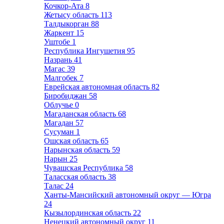
Кочкор-Ата
8
Жетысу область
113
Талдыкорган
88
Жаркент
15
Уштобе
1
Республика Ингушетия
95
Назрань
41
Магас
39
Малгобек
7
Еврейская автономная область
82
Биробиджан
58
Облучье
0
Магаданская область
68
Магадан
57
Сусуман
1
Ошская область
65
Нарынская область
59
Нарын
25
Чувашская Республика
58
Таласская область
38
Талас
24
Ханты-Мансийский автономный округ — Югра
24
Кызылординская область
22
Ненецкий автономный округ
11