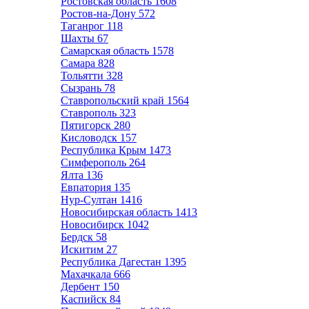
Ростовская область
1608
Ростов-на-Дону
572
Таганрог
118
Шахты
67
Самарская область
1578
Самара
828
Тольятти
328
Сызрань
78
Ставропольский край
1564
Ставрополь
323
Пятигорск
280
Кисловодск
157
Республика Крым
1473
Симферополь
264
Ялта
136
Евпатория
135
Нур-Султан
1416
Новосибирская область
1413
Новосибирск
1042
Бердск
58
Искитим
27
Республика Дагестан
1395
Махачкала
666
Дербент
150
Каспийск
84