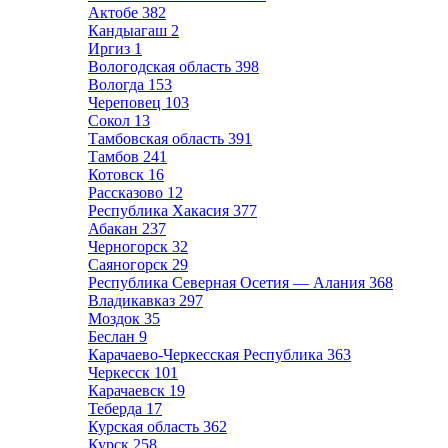
Актобе
382
Кандыагаш
2
Иргиз
1
Вологодская область
398
Вологда
153
Череповец
103
Сокол
13
Тамбовская область
391
Тамбов
241
Котовск
16
Рассказово
12
Республика Хакасия
377
Абакан
237
Черногорск
32
Саяногорск
29
Республика Северная Осетия — Алания
368
Владикавказ
297
Моздок
35
Беслан
9
Карачаево-Черкесская Республика
363
Черкесск
101
Карачаевск
19
Теберда
17
Курская область
362
Курск
258