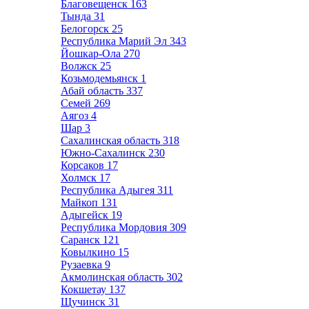
Благовещенск
163
Тында
31
Белогорск
25
Республика Марий Эл
343
Йошкар-Ола
270
Волжск
25
Козьмодемьянск
1
Абай область
337
Семей
269
Аягоз
4
Шар
3
Сахалинская область
318
Южно-Сахалинск
230
Корсаков
17
Холмск
17
Республика Адыгея
311
Майкоп
131
Адыгейск
19
Республика Мордовия
309
Саранск
121
Ковылкино
15
Рузаевка
9
Акмолинская область
302
Кокшетау
137
Щучинск
31