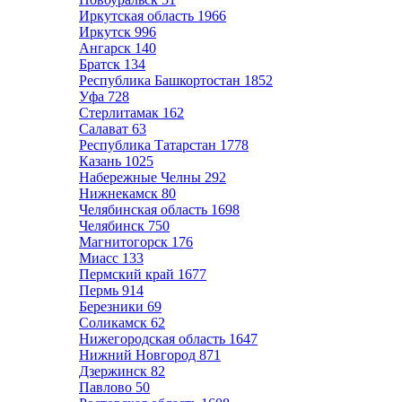
Иркутская область
1966
Иркутск
996
Ангарск
140
Братск
134
Республика Башкортостан
1852
Уфа
728
Стерлитамак
162
Салават
63
Республика Татарстан
1778
Казань
1025
Набережные Челны
292
Нижнекамск
80
Челябинская область
1698
Челябинск
750
Магнитогорск
176
Миасс
133
Пермский край
1677
Пермь
914
Березники
69
Соликамск
62
Нижегородская область
1647
Нижний Новгород
871
Дзержинск
82
Павлово
50