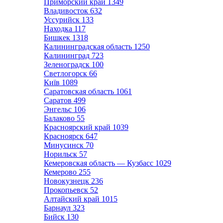
Приморский край
1349
Владивосток
632
Уссурийск
133
Находка
117
Бишкек
1318
Калининградская область
1250
Калининград
723
Зеленоградск
100
Светлогорск
66
Київ
1089
Саратовская область
1061
Саратов
499
Энгельс
106
Балаково
55
Красноярский край
1039
Красноярск
647
Минусинск
70
Норильск
57
Кемеровская область — Кузбасс
1029
Кемерово
255
Новокузнецк
236
Прокопьевск
52
Алтайский край
1015
Барнаул
323
Бийск
130