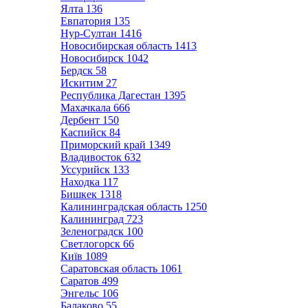
Ялта
136
Евпатория
135
Нур-Султан
1416
Новосибирская область
1413
Новосибирск
1042
Бердск
58
Искитим
27
Республика Дагестан
1395
Махачкала
666
Дербент
150
Каспийск
84
Приморский край
1349
Владивосток
632
Уссурийск
133
Находка
117
Бишкек
1318
Калининградская область
1250
Калининград
723
Зеленоградск
100
Светлогорск
66
Київ
1089
Саратовская область
1061
Саратов
499
Энгельс
106
Балаково
55