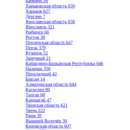
Щёкино
26
Харьковская область
659
Харьков
627
Дергачи
7
Ярославская область
658
Ярославль
321
Рыбинск
66
Ростов
38
Пензенская область
647
Пенза
379
Кузнецк
52
Заречный
21
Кабардино-Балкарская Республика
646
Нальчик
356
Прохладный
42
Баксан
14
Алматинская область
644
Каскелен
80
Талгар
68
Капшагай
47
Тверская область
621
Тверь
222
Ржев
39
Вышний Волочёк
30
Кировская область
607