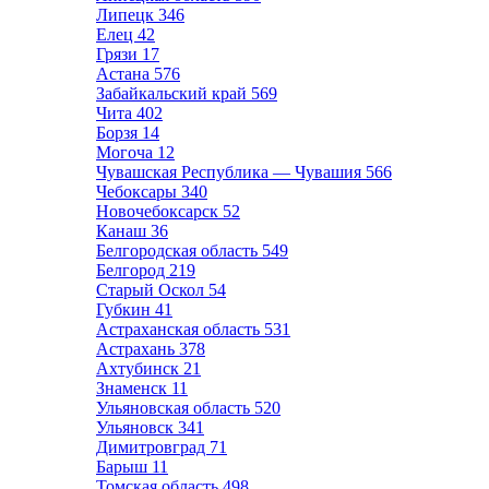
Липецк
346
Елец
42
Грязи
17
Астана
576
Забайкальский край
569
Чита
402
Борзя
14
Могоча
12
Чувашская Республика — Чувашия
566
Чебоксары
340
Новочебоксарск
52
Канаш
36
Белгородская область
549
Белгород
219
Старый Оскол
54
Губкин
41
Астраханская область
531
Астрахань
378
Ахтубинск
21
Знаменск
11
Ульяновская область
520
Ульяновск
341
Димитровград
71
Барыш
11
Томская область
498