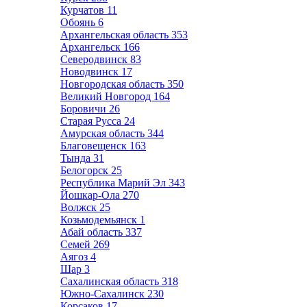
Курчатов
11
Обоянь
6
Архангельская область
353
Архангельск
166
Северодвинск
83
Новодвинск
17
Новгородская область
350
Великий Новгород
164
Боровичи
26
Старая Русса
24
Амурская область
344
Благовещенск
163
Тында
31
Белогорск
25
Республика Марий Эл
343
Йошкар-Ола
270
Волжск
25
Козьмодемьянск
1
Абай область
337
Семей
269
Аягоз
4
Шар
3
Сахалинская область
318
Южно-Сахалинск
230
Корсаков
17