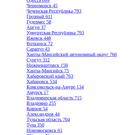
Одесса
699
Черноморск
45
Чеченская Республика
793
Грозный
611
Гудермес
58
Аргун
37
Удмуртская Республика
793
Ижевск
448
Воткинск
72
Сарапул
43
Ханты-Мансийский автономный округ
766
Сургут
312
Нижневартовск
158
Ханты-Мансийск
75
Хабаровский край
763
Хабаровск
534
Комсомольск-на-Амуре
134
Амурск
17
Владимирская область
715
Владимир
255
Ковров
54
Александров
44
Тульская область
704
Тула
350
Новомосковск
61