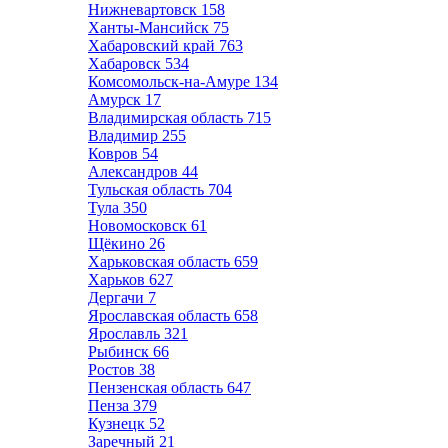
Нижневартовск
158
Ханты-Мансийск
75
Хабаровский край
763
Хабаровск
534
Комсомольск-на-Амуре
134
Амурск
17
Владимирская область
715
Владимир
255
Ковров
54
Александров
44
Тульская область
704
Тула
350
Новомосковск
61
Щёкино
26
Харьковская область
659
Харьков
627
Дергачи
7
Ярославская область
658
Ярославль
321
Рыбинск
66
Ростов
38
Пензенская область
647
Пенза
379
Кузнецк
52
Заречный
21