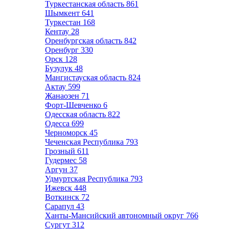
Туркестанская область
861
Шымкент
641
Туркестан
168
Кентау
28
Оренбургская область
842
Оренбург
330
Орск
128
Бузулук
48
Мангистауская область
824
Актау
599
Жанаозен
71
Форт-Шевченко
6
Одесская область
822
Одесса
699
Черноморск
45
Чеченская Республика
793
Грозный
611
Гудермес
58
Аргун
37
Удмуртская Республика
793
Ижевск
448
Воткинск
72
Сарапул
43
Ханты-Мансийский автономный округ
766
Сургут
312