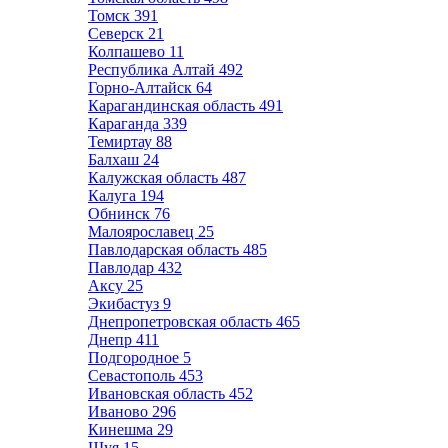
Томск
391
Северск
21
Колпашево
11
Республика Алтай
492
Горно-Алтайск
64
Карагандинская область
491
Караганда
339
Темиртау
88
Балхаш
24
Калужская область
487
Калуга
194
Обнинск
76
Малоярославец
25
Павлодарская область
485
Павлодар
432
Аксу
25
Экибастуз
9
Днепропетровская область
465
Днепр
411
Подгородное
5
Севастополь
453
Ивановская область
452
Иваново
296
Кинешма
29
Шуя
15