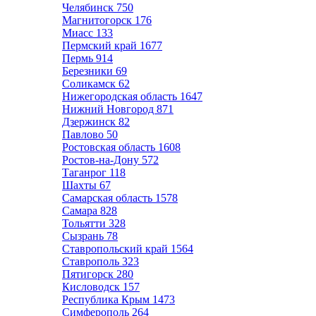
Челябинск
750
Магнитогорск
176
Миасс
133
Пермский край
1677
Пермь
914
Березники
69
Соликамск
62
Нижегородская область
1647
Нижний Новгород
871
Дзержинск
82
Павлово
50
Ростовская область
1608
Ростов-на-Дону
572
Таганрог
118
Шахты
67
Самарская область
1578
Самара
828
Тольятти
328
Сызрань
78
Ставропольский край
1564
Ставрополь
323
Пятигорск
280
Кисловодск
157
Республика Крым
1473
Симферополь
264