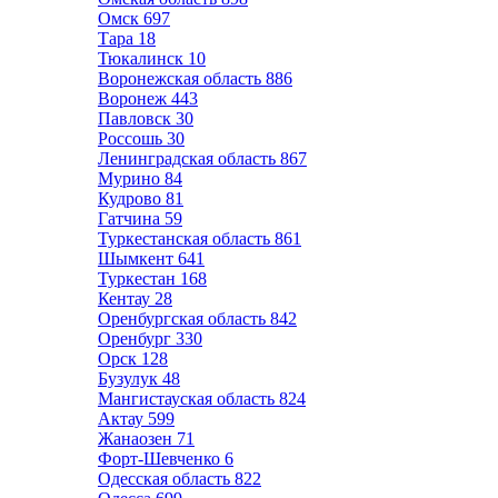
Омск
697
Тара
18
Тюкалинск
10
Воронежская область
886
Воронеж
443
Павловск
30
Россошь
30
Ленинградская область
867
Мурино
84
Кудрово
81
Гатчина
59
Туркестанская область
861
Шымкент
641
Туркестан
168
Кентау
28
Оренбургская область
842
Оренбург
330
Орск
128
Бузулук
48
Мангистауская область
824
Актау
599
Жанаозен
71
Форт-Шевченко
6
Одесская область
822