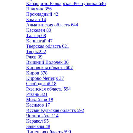
Кабардино-Балкарская Республика
646
Нальчик
356
Прохладный
42
Баксан
14
Алматинская область
644
Каскелен
80
Талгар
68
Капшагай
47
Тверская область
621
Тверь
222
Ржев
39
Вышний Волочёк
30
Кировская область
607
Киров
378
Кирово-Чепецк
37
Слободской
18
Рязанская область
594
Рязань
321
Михайлов
18
Касимов
17
Иссык-Кульская область
592
Чолпон-Ата
114
Каракол
95
Балыкчы
48
Липецкая область
590