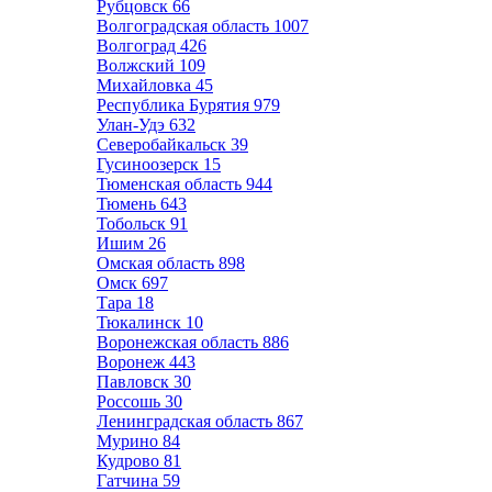
Рубцовск
66
Волгоградская область
1007
Волгоград
426
Волжский
109
Михайловка
45
Республика Бурятия
979
Улан-Удэ
632
Северобайкальск
39
Гусиноозерск
15
Тюменская область
944
Тюмень
643
Тобольск
91
Ишим
26
Омская область
898
Омск
697
Тара
18
Тюкалинск
10
Воронежская область
886
Воронеж
443
Павловск
30
Россошь
30
Ленинградская область
867
Мурино
84
Кудрово
81
Гатчина
59