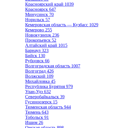
Красноярский край
1039
Красноярск
647
Минусинск
70
Норильск
57
Кемеровская область — Кузбасс
1029
Кемерово
255
Новокузнецк
236
Прокопьевск
52
Алтайский край
1015
Барнаул
323
Бийск
130
Рубцовск
66
Волгоградская область
1007
Волгоград
426
Волжский
109
Михайловка
45
Республика Бурятия
979
Улан-Удэ
632
Северобайкальск
39
Гусиноозерск
15
Тюменская область
944
Тюмень
643
Тобольск
91
Ишим
26
Омская область
898