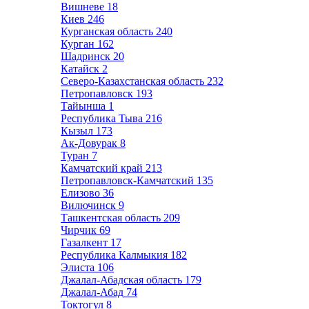
Вишневе
18
Киев
246
Курганская область
240
Курган
162
Шадринск
20
Катайск
2
Северо-Казахстанская область
232
Петропавловск
193
Тайынша
1
Республика Тыва
216
Кызыл
173
Ак-Довурак
8
Туран
7
Камчатский край
213
Петропавловск-Камчатский
135
Елизово
36
Вилючинск
9
Ташкентская область
209
Чирчик
69
Газалкент
17
Республика Калмыкия
182
Элиста
106
Джалал-Абадская область
179
Джалал-Абад
74
Токтогул
8