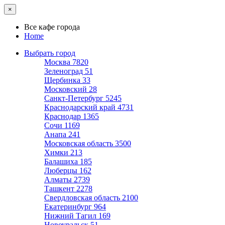
×
Все кафе города
Home
Выбрать город
Москва
7820
Зеленоград
51
Щербинка
33
Московский
28
Санкт-Петербург
5245
Краснодарский край
4731
Краснодар
1365
Сочи
1169
Анапа
241
Московская область
3500
Химки
213
Балашиха
185
Люберцы
162
Алматы
2739
Ташкент
2278
Свердловская область
2100
Екатеринбург
964
Нижний Тагил
169
Новоуральск
51