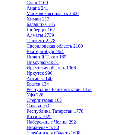
Сочи
1169
Анапа
241
Московская область
3500
Химки
213
Балашиха
185
Люберцы
162
Алматы
2739
Ташкент
2278
Свердловская область
2100
Екатеринбург
964
Нижний Тагил
169
Новоуральск
51
Иркутская область
1966
Иркутск
996
Ангарск
140
Братск
134
Республика Башкортостан
1852
Уфа
728
Стерлитамак
162
Салават
63
Республика Татарстан
1778
Казань
1025
Набережные Челны
292
Нижнекамск
80
Челябинская область
1698