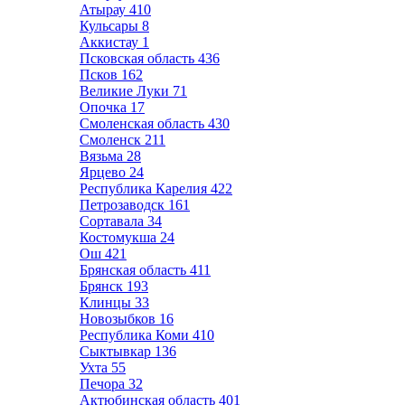
Атырау
410
Кульсары
8
Аккистау
1
Псковская область
436
Псков
162
Великие Луки
71
Опочка
17
Смоленская область
430
Смоленск
211
Вязьма
28
Ярцево
24
Республика Карелия
422
Петрозаводск
161
Сортавала
34
Костомукша
24
Ош
421
Брянская область
411
Брянск
193
Клинцы
33
Новозыбков
16
Республика Коми
410
Сыктывкар
136
Ухта
55
Печора
32
Актюбинская область
401