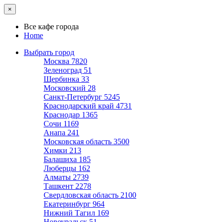
×
Все кафе города
Home
Выбрать город
Москва
7820
Зеленоград
51
Щербинка
33
Московский
28
Санкт-Петербург
5245
Краснодарский край
4731
Краснодар
1365
Сочи
1169
Анапа
241
Московская область
3500
Химки
213
Балашиха
185
Люберцы
162
Алматы
2739
Ташкент
2278
Свердловская область
2100
Екатеринбург
964
Нижний Тагил
169
Новоуральск
51