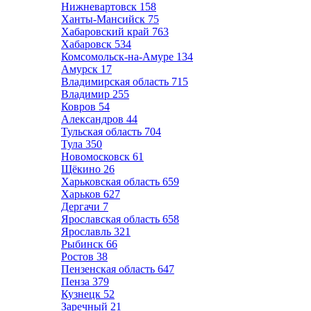
Нижневартовск
158
Ханты-Мансийск
75
Хабаровский край
763
Хабаровск
534
Комсомольск-на-Амуре
134
Амурск
17
Владимирская область
715
Владимир
255
Ковров
54
Александров
44
Тульская область
704
Тула
350
Новомосковск
61
Щёкино
26
Харьковская область
659
Харьков
627
Дергачи
7
Ярославская область
658
Ярославль
321
Рыбинск
66
Ростов
38
Пензенская область
647
Пенза
379
Кузнецк
52
Заречный
21