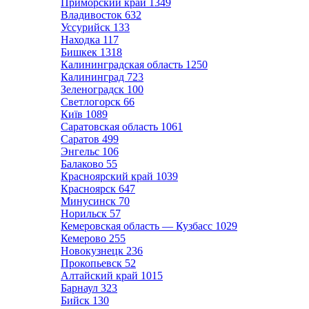
Приморский край
1349
Владивосток
632
Уссурийск
133
Находка
117
Бишкек
1318
Калининградская область
1250
Калининград
723
Зеленоградск
100
Светлогорск
66
Київ
1089
Саратовская область
1061
Саратов
499
Энгельс
106
Балаково
55
Красноярский край
1039
Красноярск
647
Минусинск
70
Норильск
57
Кемеровская область — Кузбасс
1029
Кемерово
255
Новокузнецк
236
Прокопьевск
52
Алтайский край
1015
Барнаул
323
Бийск
130