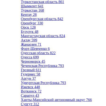
Туркестанская область
861
Шымкент
641
Туркестан
168
Кентау
28
Оренбургская область
842
Оренбург
330
Орск
128
Бузулук
48
Мангистауская область
824
Актау
599
Жанаозен
71
Форт-Шевченко
6
Одесская область
822
Одесса
699
Черноморск
45
Чеченская Республика
793
Грозный
611
Гудермес
58
Аргун
37
Удмуртская Республика
793
Ижевск
448
Воткинск
72
Сарапул
43
Ханты-Мансийский автономный округ
766
Сургут
312