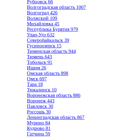
Рубцовск
66
Волгоградская область
1007
Волгоград
426
Волжский
109
Михайловка
45
Республика Бурятия
979
Улан-Удэ
632
Северобайкальск
39
Гусиноозерск
15
Тюменская область
944
Тюмень
643
Тобольск
91
Ишим
26
Омская область
898
Омск
697
Тара
18
Тюкалинск
10
Воронежская область
886
Воронеж
443
Павловск
30
Россошь
30
Ленинградская область
867
Мурино
84
Кудрово
81
Гатчина
59