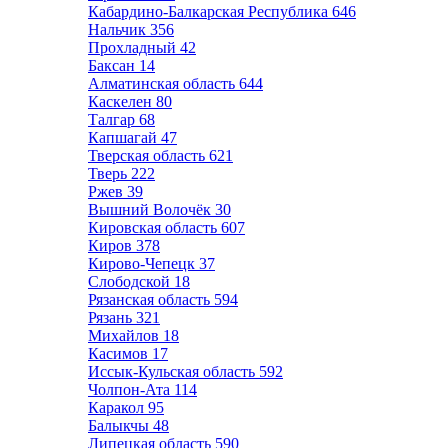
Кабардино-Балкарская Республика
646
Нальчик
356
Прохладный
42
Баксан
14
Алматинская область
644
Каскелен
80
Талгар
68
Капшагай
47
Тверская область
621
Тверь
222
Ржев
39
Вышний Волочёк
30
Кировская область
607
Киров
378
Кирово-Чепецк
37
Слободской
18
Рязанская область
594
Рязань
321
Михайлов
18
Касимов
17
Иссык-Кульская область
592
Чолпон-Ата
114
Каракол
95
Балыкчы
48
Липецкая область
590