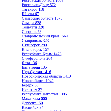
Ростовская область
1608
Ростов-на-Дону
572
Таганрог
118
Шахты
67
Самарская область
1578
Самара
828
Тольятти
328
Сызрань
78
Ставропольский край
1564
Ставрополь
323
Пятигорск
280
Кисловодск
157
Республика Крым
1473
Симферополь
264
Ялта
136
Евпатория
135
Нур-Султан
1416
Новосибирская область
1413
Новосибирск
1042
Бердск
58
Искитим
27
Республика Дагестан
1395
Махачкала
666
Дербент
150
Каспийск
84