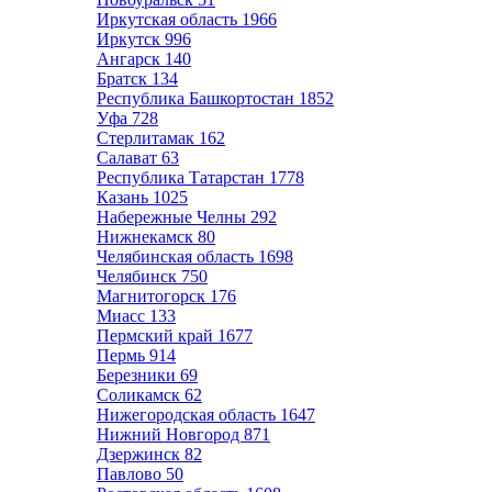
Иркутская область
1966
Иркутск
996
Ангарск
140
Братск
134
Республика Башкортостан
1852
Уфа
728
Стерлитамак
162
Салават
63
Республика Татарстан
1778
Казань
1025
Набережные Челны
292
Нижнекамск
80
Челябинская область
1698
Челябинск
750
Магнитогорск
176
Миасс
133
Пермский край
1677
Пермь
914
Березники
69
Соликамск
62
Нижегородская область
1647
Нижний Новгород
871
Дзержинск
82
Павлово
50