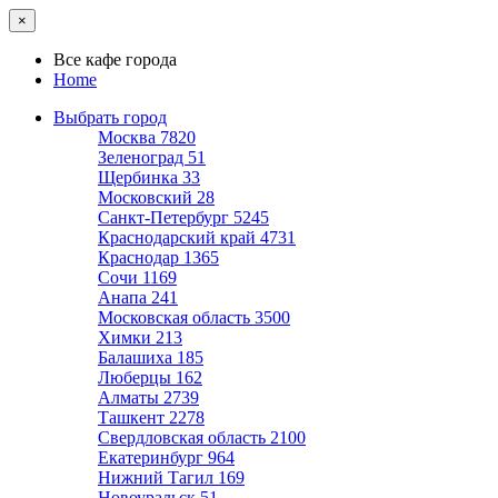
×
Все кафе города
Home
Выбрать город
Москва
7820
Зеленоград
51
Щербинка
33
Московский
28
Санкт-Петербург
5245
Краснодарский край
4731
Краснодар
1365
Сочи
1169
Анапа
241
Московская область
3500
Химки
213
Балашиха
185
Люберцы
162
Алматы
2739
Ташкент
2278
Свердловская область
2100
Екатеринбург
964
Нижний Тагил
169
Новоуральск
51