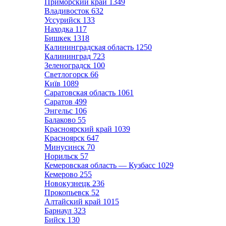
Приморский край
1349
Владивосток
632
Уссурийск
133
Находка
117
Бишкек
1318
Калининградская область
1250
Калининград
723
Зеленоградск
100
Светлогорск
66
Київ
1089
Саратовская область
1061
Саратов
499
Энгельс
106
Балаково
55
Красноярский край
1039
Красноярск
647
Минусинск
70
Норильск
57
Кемеровская область — Кузбасс
1029
Кемерово
255
Новокузнецк
236
Прокопьевск
52
Алтайский край
1015
Барнаул
323
Бийск
130