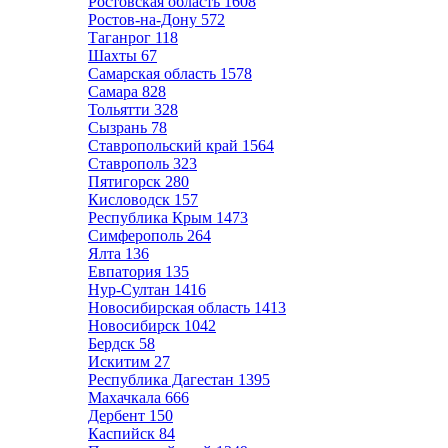
Ростовская область
1608
Ростов-на-Дону
572
Таганрог
118
Шахты
67
Самарская область
1578
Самара
828
Тольятти
328
Сызрань
78
Ставропольский край
1564
Ставрополь
323
Пятигорск
280
Кисловодск
157
Республика Крым
1473
Симферополь
264
Ялта
136
Евпатория
135
Нур-Султан
1416
Новосибирская область
1413
Новосибирск
1042
Бердск
58
Искитим
27
Республика Дагестан
1395
Махачкала
666
Дербент
150
Каспийск
84