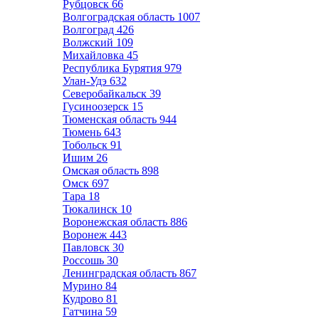
Рубцовск
66
Волгоградская область
1007
Волгоград
426
Волжский
109
Михайловка
45
Республика Бурятия
979
Улан-Удэ
632
Северобайкальск
39
Гусиноозерск
15
Тюменская область
944
Тюмень
643
Тобольск
91
Ишим
26
Омская область
898
Омск
697
Тара
18
Тюкалинск
10
Воронежская область
886
Воронеж
443
Павловск
30
Россошь
30
Ленинградская область
867
Мурино
84
Кудрово
81
Гатчина
59