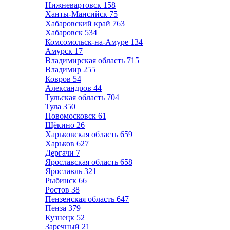
Нижневартовск
158
Ханты-Мансийск
75
Хабаровский край
763
Хабаровск
534
Комсомольск-на-Амуре
134
Амурск
17
Владимирская область
715
Владимир
255
Ковров
54
Александров
44
Тульская область
704
Тула
350
Новомосковск
61
Щёкино
26
Харьковская область
659
Харьков
627
Дергачи
7
Ярославская область
658
Ярославль
321
Рыбинск
66
Ростов
38
Пензенская область
647
Пенза
379
Кузнецк
52
Заречный
21