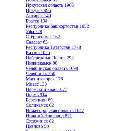
Иркутская область
1966
Иркутск
996
Ангарск
140
Братск
134
Республика Башкортостан
1852
Уфа
728
Стерлитамак
162
Салават
63
Республика Татарстан
1778
Казань
1025
Набережные Челны
292
Нижнекамск
80
Челябинская область
1698
Челябинск
750
Магнитогорск
176
Миасс
133
Пермский край
1677
Пермь
914
Березники
69
Соликамск
62
Нижегородская область
1647
Нижний Новгород
871
Дзержинск
82
Павлово
50