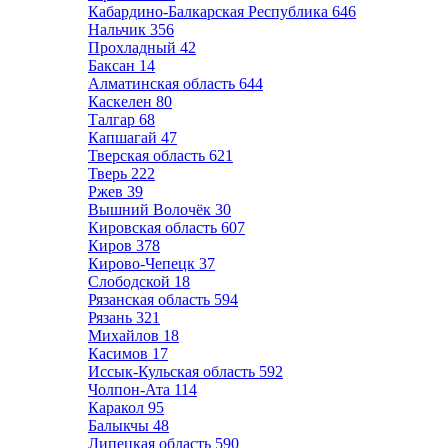
Кабардино-Балкарская Республика
646
Нальчик
356
Прохладный
42
Баксан
14
Алматинская область
644
Каскелен
80
Талгар
68
Капшагай
47
Тверская область
621
Тверь
222
Ржев
39
Вышний Волочёк
30
Кировская область
607
Киров
378
Кирово-Чепецк
37
Слободской
18
Рязанская область
594
Рязань
321
Михайлов
18
Касимов
17
Иссык-Кульская область
592
Чолпон-Ата
114
Каракол
95
Балыкчы
48
Липецкая область
590