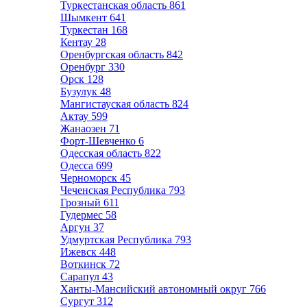
Туркестанская область
861
Шымкент
641
Туркестан
168
Кентау
28
Оренбургская область
842
Оренбург
330
Орск
128
Бузулук
48
Мангистауская область
824
Актау
599
Жанаозен
71
Форт-Шевченко
6
Одесская область
822
Одесса
699
Черноморск
45
Чеченская Республика
793
Грозный
611
Гудермес
58
Аргун
37
Удмуртская Республика
793
Ижевск
448
Воткинск
72
Сарапул
43
Ханты-Мансийский автономный округ
766
Сургут
312