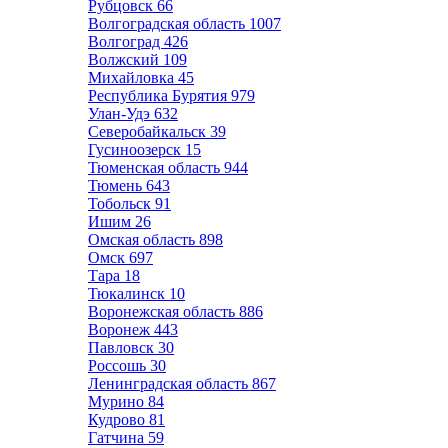
Рубцовск
66
Волгоградская область
1007
Волгоград
426
Волжский
109
Михайловка
45
Республика Бурятия
979
Улан-Удэ
632
Северобайкальск
39
Гусиноозерск
15
Тюменская область
944
Тюмень
643
Тобольск
91
Ишим
26
Омская область
898
Омск
697
Тара
18
Тюкалинск
10
Воронежская область
886
Воронеж
443
Павловск
30
Россошь
30
Ленинградская область
867
Мурино
84
Кудрово
81
Гатчина
59