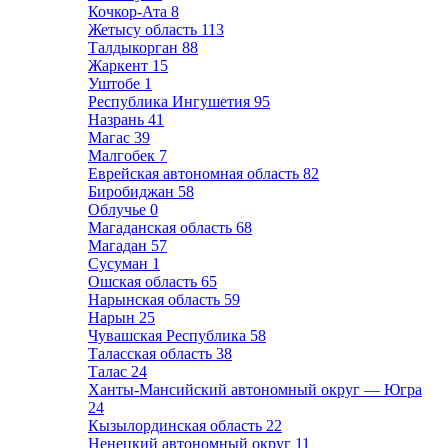
Кочкор-Ата
8
Жетысу область
113
Талдыкорган
88
Жаркент
15
Уштобе
1
Республика Ингушетия
95
Назрань
41
Магас
39
Малгобек
7
Еврейская автономная область
82
Биробиджан
58
Облучье
0
Магаданская область
68
Магадан
57
Сусуман
1
Ошская область
65
Нарынская область
59
Нарын
25
Чувашская Республика
58
Таласская область
38
Талас
24
Ханты-Мансийский автономный округ — Югра
24
Кызылординская область
22
Ненецкий автономный округ
11