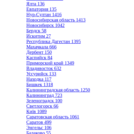
Ялта
136
Евпатория
135
Нур-Султан
1416
Новосибирская область
1413
Новосибирск
1042
Бердск
58
Искитим
27
Республика Дагестан
1395
Махачкала
666
Дербент
150
Каспийск
84
Приморский край
1349
Владивосток
632
Уссурийск
133
Находка
117
Бишкек
1318
Калининградская область
1250
Калининград
723
Зеленоградск
100
Светлогорск
66
Київ
1089
Саратовская область
1061
Саратов
499
Энгельс
106
Балаково
55