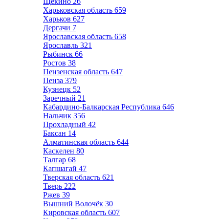
Щёкино
26
Харьковская область
659
Харьков
627
Дергачи
7
Ярославская область
658
Ярославль
321
Рыбинск
66
Ростов
38
Пензенская область
647
Пенза
379
Кузнецк
52
Заречный
21
Кабардино-Балкарская Республика
646
Нальчик
356
Прохладный
42
Баксан
14
Алматинская область
644
Каскелен
80
Талгар
68
Капшагай
47
Тверская область
621
Тверь
222
Ржев
39
Вышний Волочёк
30
Кировская область
607