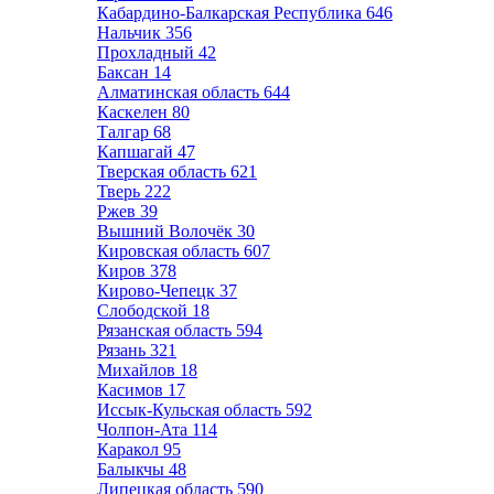
Кабардино-Балкарская Республика
646
Нальчик
356
Прохладный
42
Баксан
14
Алматинская область
644
Каскелен
80
Талгар
68
Капшагай
47
Тверская область
621
Тверь
222
Ржев
39
Вышний Волочёк
30
Кировская область
607
Киров
378
Кирово-Чепецк
37
Слободской
18
Рязанская область
594
Рязань
321
Михайлов
18
Касимов
17
Иссык-Кульская область
592
Чолпон-Ата
114
Каракол
95
Балыкчы
48
Липецкая область
590