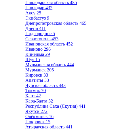
Павлодарская область
485
Павлодар
432
Аксу
25
Экибастуз
9
Днепропетровская область
465
Днепр
411
Подгородное
5
Севастополь
453
Ивановская область
452
Иваново
296
Кинешма
29
Шуя
15
Мурманская область
444
Мурманск
205
Кировск
33
Апатиты
33
Чуйская область
443
Токмок
70
Кант
42
Кара-Балта
32
Республика Саха (Якутия)
441
Якутск
272
Олёкминск
16
Покровск
15
Атырауская область
441