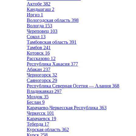
Актобе
382
Кандыагаш
2
Иргиз
1
Вологодская область
398
Вологда
153
Череповец
103
Сокол
13
Тамбовская область
391
Тамбов
241
Котовск
16
Рассказово
12
Республика Хакасия
377
Абакан
237
Черногорск
32
Саяногорск
29
Республика Северная Осетия — Алания
368
Владикавказ
297
Моздок
35
Беслан
9
Карачаево-Черкесская Республика
363
Черкесск
101
Карачаевск
19
Теберда
17
Курская область
362
Курск
258