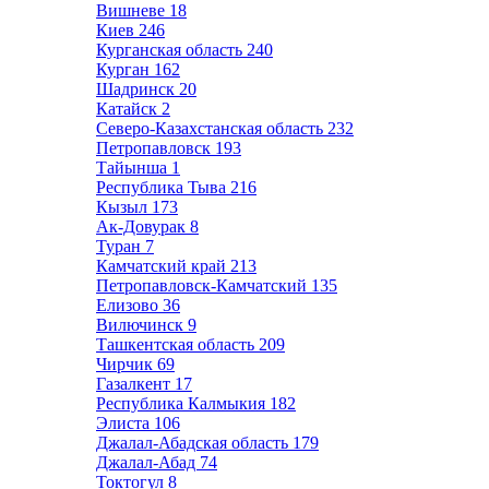
Вишневе
18
Киев
246
Курганская область
240
Курган
162
Шадринск
20
Катайск
2
Северо-Казахстанская область
232
Петропавловск
193
Тайынша
1
Республика Тыва
216
Кызыл
173
Ак-Довурак
8
Туран
7
Камчатский край
213
Петропавловск-Камчатский
135
Елизово
36
Вилючинск
9
Ташкентская область
209
Чирчик
69
Газалкент
17
Республика Калмыкия
182
Элиста
106
Джалал-Абадская область
179
Джалал-Абад
74
Токтогул
8