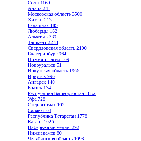
Сочи
1169
Анапа
241
Московская область
3500
Химки
213
Балашиха
185
Люберцы
162
Алматы
2739
Ташкент
2278
Свердловская область
2100
Екатеринбург
964
Нижний Тагил
169
Новоуральск
51
Иркутская область
1966
Иркутск
996
Ангарск
140
Братск
134
Республика Башкортостан
1852
Уфа
728
Стерлитамак
162
Салават
63
Республика Татарстан
1778
Казань
1025
Набережные Челны
292
Нижнекамск
80
Челябинская область
1698