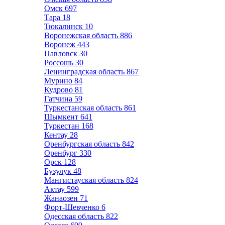
Омск
697
Тара
18
Тюкалинск
10
Воронежская область
886
Воронеж
443
Павловск
30
Россошь
30
Ленинградская область
867
Мурино
84
Кудрово
81
Гатчина
59
Туркестанская область
861
Шымкент
641
Туркестан
168
Кентау
28
Оренбургская область
842
Оренбург
330
Орск
128
Бузулук
48
Мангистауская область
824
Актау
599
Жанаозен
71
Форт-Шевченко
6
Одесская область
822