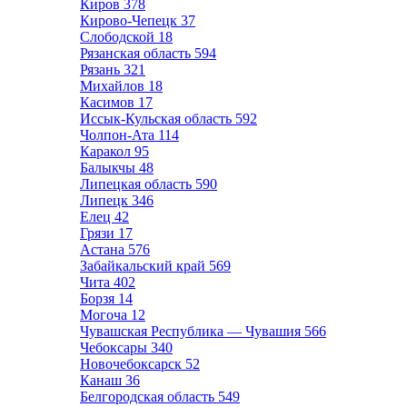
Киров
378
Кирово-Чепецк
37
Слободской
18
Рязанская область
594
Рязань
321
Михайлов
18
Касимов
17
Иссык-Кульская область
592
Чолпон-Ата
114
Каракол
95
Балыкчы
48
Липецкая область
590
Липецк
346
Елец
42
Грязи
17
Астана
576
Забайкальский край
569
Чита
402
Борзя
14
Могоча
12
Чувашская Республика — Чувашия
566
Чебоксары
340
Новочебоксарск
52
Канаш
36
Белгородская область
549