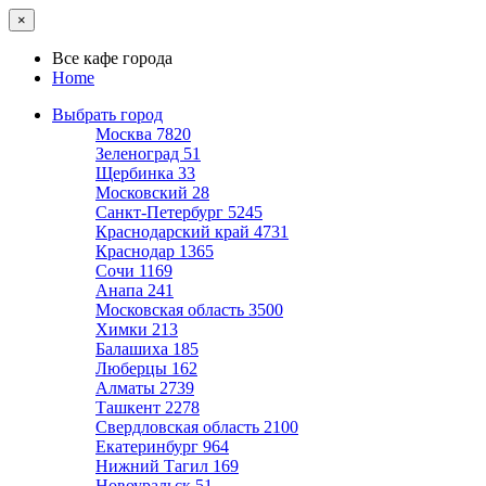
×
Все кафе города
Home
Выбрать город
Москва
7820
Зеленоград
51
Щербинка
33
Московский
28
Санкт-Петербург
5245
Краснодарский край
4731
Краснодар
1365
Сочи
1169
Анапа
241
Московская область
3500
Химки
213
Балашиха
185
Люберцы
162
Алматы
2739
Ташкент
2278
Свердловская область
2100
Екатеринбург
964
Нижний Тагил
169
Новоуральск
51