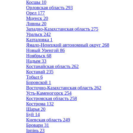
Косшы
10
Орловская область
293
Орел
177
Мценск
20
Ливны
20
Западно-Казахстанская область
275
Уральск
242
Казталовка
1
Ямало-Ненецкий автономный округ
268
Новый Уренгой
86
Ноябрьск
68
Надым
33
Костанайская область
262
Костанай
235
Тобыл
6
Боровской
1
Восточно-Казахстанская область
262
Усть-Каменогорск
254
Костромская область
258
Кострома
132
Шарья
20
Буй
14
Киевская область
249
Бровари
31
Ірпінь
23