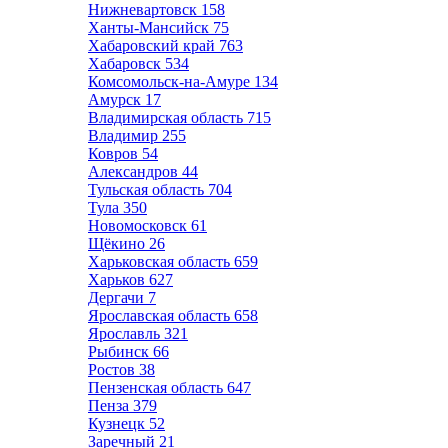
Нижневартовск
158
Ханты-Мансийск
75
Хабаровский край
763
Хабаровск
534
Комсомольск-на-Амуре
134
Амурск
17
Владимирская область
715
Владимир
255
Ковров
54
Александров
44
Тульская область
704
Тула
350
Новомосковск
61
Щёкино
26
Харьковская область
659
Харьков
627
Дергачи
7
Ярославская область
658
Ярославль
321
Рыбинск
66
Ростов
38
Пензенская область
647
Пенза
379
Кузнецк
52
Заречный
21