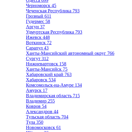
Одесса
699
Черноморск
45
Чеченская Республика
793
Грозный
611
Гудермес
58
Аргун
37
Удмуртская Республика
793
Ижевск
448
Воткинск
72
Сарапул
43
Ханты-Мансийский автономный округ
766
Сургут
312
Нижневартовск
158
Ханты-Мансийск
75
Хабаровский край
763
Хабаровск
534
Комсомольск-на-Амуре
134
Амурск
17
Владимирская область
715
Владимир
255
Ковров
54
Александров
44
Тульская область
704
Тула
350
Новомосковск
61