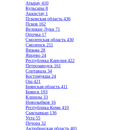
Атырау
410
Кульсары
8
Аккистау
1
Псковская область
436
Псков
162
Великие Луки
71
Опочка
17
Смоленская область
430
Смоленск
211
Вязьма
28
Ярцево
24
Республика Карелия
422
Петрозаводск
161
Сортавала
34
Костомукша
24
Ош
421
Брянская область
411
Брянск
193
Клинцы
33
Новозыбков
16
Республика Коми
410
Сыктывкар
136
Ухта
55
Печора
32
Актюбинская область
401