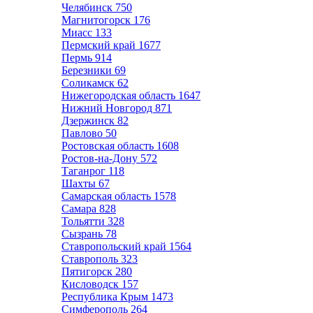
Челябинск
750
Магнитогорск
176
Миасс
133
Пермский край
1677
Пермь
914
Березники
69
Соликамск
62
Нижегородская область
1647
Нижний Новгород
871
Дзержинск
82
Павлово
50
Ростовская область
1608
Ростов-на-Дону
572
Таганрог
118
Шахты
67
Самарская область
1578
Самара
828
Тольятти
328
Сызрань
78
Ставропольский край
1564
Ставрополь
323
Пятигорск
280
Кисловодск
157
Республика Крым
1473
Симферополь
264