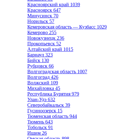
Красноярский край
1039
Красноярск
647
Минусинск
70
Норильск
57
Кемеровская область — Кузбасс
1029
Кемерово
255
Новокузнецк
236
Прокопьевск
52
Алтайский край
1015
Барнаул
323
Бийск
130
Рубцовск
66
Волгоградская область
1007
Волгоград
426
Волжский
109
Михайловка
45
Республика Бурятия
979
Улан-Удэ
632
Северобайкальск
39
Гусиноозерск
15
Тюменская область
944
Тюмень
643
Тобольск
91
Ишим
26
Омская область
898