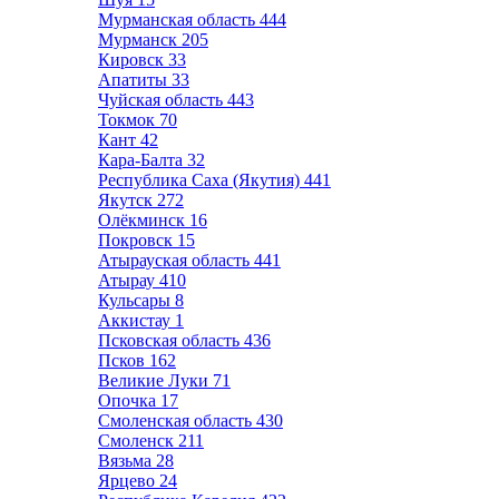
Мурманская область
444
Мурманск
205
Кировск
33
Апатиты
33
Чуйская область
443
Токмок
70
Кант
42
Кара-Балта
32
Республика Саха (Якутия)
441
Якутск
272
Олёкминск
16
Покровск
15
Атырауская область
441
Атырау
410
Кульсары
8
Аккистау
1
Псковская область
436
Псков
162
Великие Луки
71
Опочка
17
Смоленская область
430
Смоленск
211
Вязьма
28
Ярцево
24