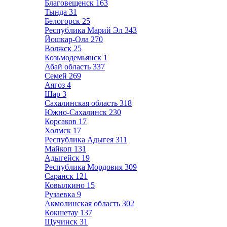
Благовещенск
163
Тында
31
Белогорск
25
Республика Марий Эл
343
Йошкар-Ола
270
Волжск
25
Козьмодемьянск
1
Абай область
337
Семей
269
Аягоз
4
Шар
3
Сахалинская область
318
Южно-Сахалинск
230
Корсаков
17
Холмск
17
Республика Адыгея
311
Майкоп
131
Адыгейск
19
Республика Мордовия
309
Саранск
121
Ковылкино
15
Рузаевка
9
Акмолинская область
302
Кокшетау
137
Щучинск
31