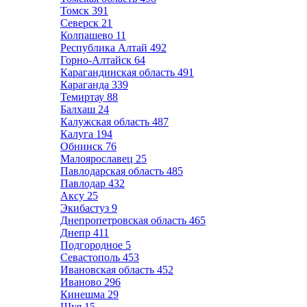
Томск
391
Северск
21
Колпашево
11
Республика Алтай
492
Горно-Алтайск
64
Карагандинская область
491
Караганда
339
Темиртау
88
Балхаш
24
Калужская область
487
Калуга
194
Обнинск
76
Малоярославец
25
Павлодарская область
485
Павлодар
432
Аксу
25
Экибастуз
9
Днепропетровская область
465
Днепр
411
Подгородное
5
Севастополь
453
Ивановская область
452
Иваново
296
Кинешма
29
Шуя
15