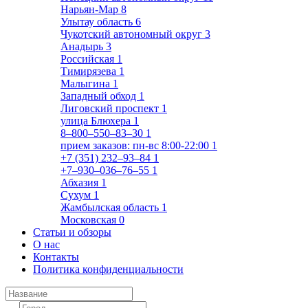
Нарьян-Мар
8
Улытау область
6
Чукотский автономный округ
3
Анадырь
3
Российская
1
Тимирязева
1
Малыгина
1
Западный обход
1
Лиговский проспект
1
улица Блюхера
1
8‒800‒550‒83‒30
1
прием заказов: пн-вс 8:00-22:00
1
+7 (351) 232‒93‒84
1
+7‒930‒036‒76‒55
1
Абхазия
1
Сухум
1
Жамбылская область
1
Московская
0
Статьи и обзоры
О нас
Контакты
Политика конфиденциальности