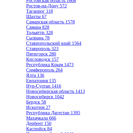
Ростовская область
1608
Ростов-на-Дону
572
Таганрог
118
Шахты
67
Самарская область
1578
Самара
828
Тольятти
328
Сызрань
78
Ставропольский край
1564
Ставрополь
323
Пятигорск
280
Кисловодск
157
Республика Крым
1473
Симферополь
264
Ялта
136
Евпатория
135
Нур-Султан
1416
Новосибирская область
1413
Новосибирск
1042
Бердск
58
Искитим
27
Республика Дагестан
1395
Махачкала
666
Дербент
150
Каспийск
84