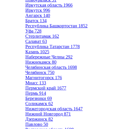
Иркутская область
1966
Иркутск
996
Ангарск
140
Братск
134
Республика Башкортостан
1852
Уфа
728
Стерлитамак
162
Салават
63
Республика Татарстан
1778
Казань
1025
Набережные Челны
292
Нижнекамск
80
Челябинская область
1698
Челябинск
750
Магнитогорск
176
Миасс
133
Пермский край
1677
Пермь
914
Березники
69
Соликамск
62
Нижегородская область
1647
Нижний Новгород
871
Дзержинск
82
Павлово
50