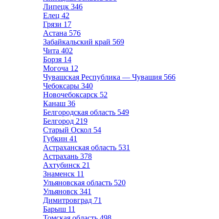
Липецк
346
Елец
42
Грязи
17
Астана
576
Забайкальский край
569
Чита
402
Борзя
14
Могоча
12
Чувашская Республика — Чувашия
566
Чебоксары
340
Новочебоксарск
52
Канаш
36
Белгородская область
549
Белгород
219
Старый Оскол
54
Губкин
41
Астраханская область
531
Астрахань
378
Ахтубинск
21
Знаменск
11
Ульяновская область
520
Ульяновск
341
Димитровград
71
Барыш
11
Томская область
498