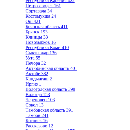
Республика Карелия
422
Петрозаводск
161
Сортавала
34
Костомукша
24
Ош
421
Брянская область
411
Брянск
193
Клинцы
33
Новозыбков
16
Республика Коми
410
Сыктывкар
136
Ухта
55
Печора
32
Актюбинская область
401
Актобе
382
Кандыагаш
2
Иргиз
1
Вологодская область
398
Вологда
153
Череповец
103
Сокол
13
Тамбовская область
391
Тамбов
241
Котовск
16
Рассказово
12