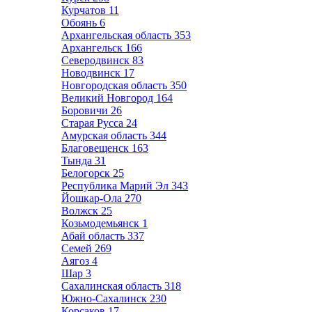
Курчатов
11
Обоянь
6
Архангельская область
353
Архангельск
166
Северодвинск
83
Новодвинск
17
Новгородская область
350
Великий Новгород
164
Боровичи
26
Старая Русса
24
Амурская область
344
Благовещенск
163
Тында
31
Белогорск
25
Республика Марий Эл
343
Йошкар-Ола
270
Волжск
25
Козьмодемьянск
1
Абай область
337
Семей
269
Аягоз
4
Шар
3
Сахалинская область
318
Южно-Сахалинск
230
Корсаков
17