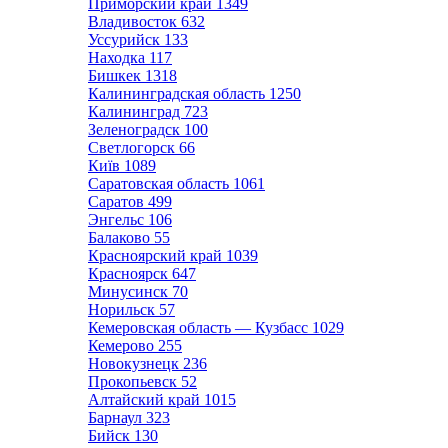
Приморский край
1349
Владивосток
632
Уссурийск
133
Находка
117
Бишкек
1318
Калининградская область
1250
Калининград
723
Зеленоградск
100
Светлогорск
66
Київ
1089
Саратовская область
1061
Саратов
499
Энгельс
106
Балаково
55
Красноярский край
1039
Красноярск
647
Минусинск
70
Норильск
57
Кемеровская область — Кузбасс
1029
Кемерово
255
Новокузнецк
236
Прокопьевск
52
Алтайский край
1015
Барнаул
323
Бийск
130