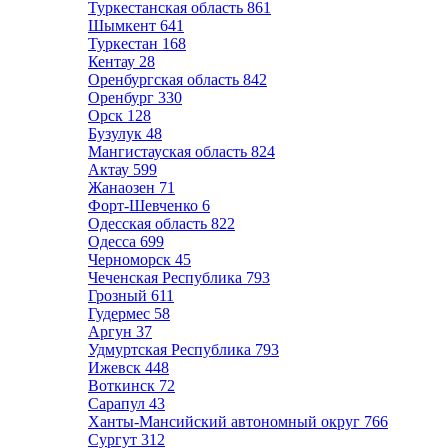
Туркестанская область
861
Шымкент
641
Туркестан
168
Кентау
28
Оренбургская область
842
Оренбург
330
Орск
128
Бузулук
48
Мангистауская область
824
Актау
599
Жанаозен
71
Форт-Шевченко
6
Одесская область
822
Одесса
699
Черноморск
45
Чеченская Республика
793
Грозный
611
Гудермес
58
Аргун
37
Удмуртская Республика
793
Ижевск
448
Воткинск
72
Сарапул
43
Ханты-Мансийский автономный округ
766
Сургут
312