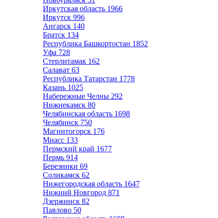
Иркутская область
1966
Иркутск
996
Ангарск
140
Братск
134
Республика Башкортостан
1852
Уфа
728
Стерлитамак
162
Салават
63
Республика Татарстан
1778
Казань
1025
Набережные Челны
292
Нижнекамск
80
Челябинская область
1698
Челябинск
750
Магнитогорск
176
Миасс
133
Пермский край
1677
Пермь
914
Березники
69
Соликамск
62
Нижегородская область
1647
Нижний Новгород
871
Дзержинск
82
Павлово
50