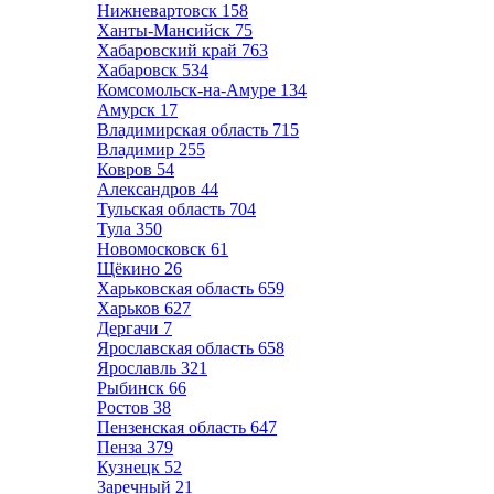
Нижневартовск
158
Ханты-Мансийск
75
Хабаровский край
763
Хабаровск
534
Комсомольск-на-Амуре
134
Амурск
17
Владимирская область
715
Владимир
255
Ковров
54
Александров
44
Тульская область
704
Тула
350
Новомосковск
61
Щёкино
26
Харьковская область
659
Харьков
627
Дергачи
7
Ярославская область
658
Ярославль
321
Рыбинск
66
Ростов
38
Пензенская область
647
Пенза
379
Кузнецк
52
Заречный
21