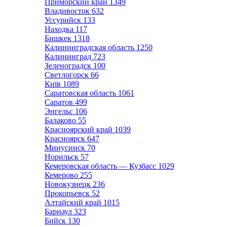
Приморский край
1349
Владивосток
632
Уссурийск
133
Находка
117
Бишкек
1318
Калининградская область
1250
Калининград
723
Зеленоградск
100
Светлогорск
66
Київ
1089
Саратовская область
1061
Саратов
499
Энгельс
106
Балаково
55
Красноярский край
1039
Красноярск
647
Минусинск
70
Норильск
57
Кемеровская область — Кузбасс
1029
Кемерово
255
Новокузнецк
236
Прокопьевск
52
Алтайский край
1015
Барнаул
323
Бийск
130