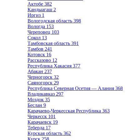
Актобе
382
Кандыагаш
2
Иргиз
1
Вологодская область
398
Вологда
153
Череповец
103
Сокол
13
Тамбовская область
391
Тамбов
241
Котовск
16
Рассказово
12
Республика Хакасия
377
Абакан
237
Черногорск
32
Саяногорск
29
Республика Северная Осетия — Алания
368
Владикавказ
297
Моздок
35
Беслан
9
Карачаево-Черкесская Республика
363
Черкесск
101
Карачаевск
19
Теберда
17
Курская область
362
Курск
258