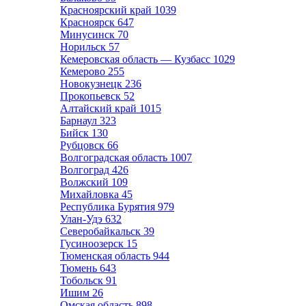
Красноярский край
1039
Красноярск
647
Минусинск
70
Норильск
57
Кемеровская область — Кузбасс
1029
Кемерово
255
Новокузнецк
236
Прокопьевск
52
Алтайский край
1015
Барнаул
323
Бийск
130
Рубцовск
66
Волгоградская область
1007
Волгоград
426
Волжский
109
Михайловка
45
Республика Бурятия
979
Улан-Удэ
632
Северобайкальск
39
Гусиноозерск
15
Тюменская область
944
Тюмень
643
Тобольск
91
Ишим
26
Омская область
898