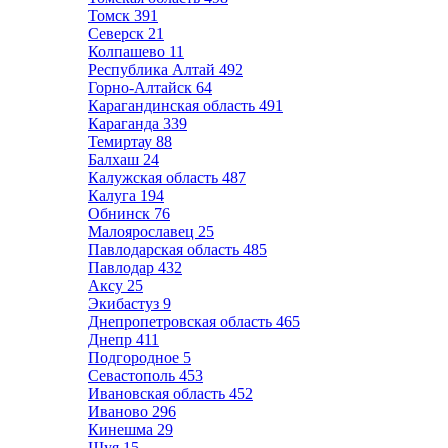
Томск
391
Северск
21
Колпашево
11
Республика Алтай
492
Горно-Алтайск
64
Карагандинская область
491
Караганда
339
Темиртау
88
Балхаш
24
Калужская область
487
Калуга
194
Обнинск
76
Малоярославец
25
Павлодарская область
485
Павлодар
432
Аксу
25
Экибастуз
9
Днепропетровская область
465
Днепр
411
Подгородное
5
Севастополь
453
Ивановская область
452
Иваново
296
Кинешма
29
Шуя
15