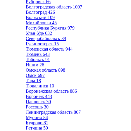
Рубцовск
66
Волгоградская область
1007
Волгоград
426
Волжский
109
Михайловка
45
Республика Бурятия
979
Улан-Удэ
632
Северобайкальск
39
Гусиноозерск
15
Тюменская область
944
Тюмень
643
Тобольск
91
Ишим
26
Омская область
898
Омск
697
Тара
18
Тюкалинск
10
Воронежская область
886
Воронеж
443
Павловск
30
Россошь
30
Ленинградская область
867
Мурино
84
Кудрово
81
Гатчина
59