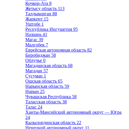
Кочкор-Ата
8
Жетысу область
113
Талдыкорган
88
Жаркент
15
Уштобе
1
Республика Ингушетия
95
Назрань
41
Магас
39
Малгобек
7
Еврейская автономная область
82
Биробиджан
58
Облучье
0
Магаданская область
68
Магадан
57
Сусуман
1
Ошская область
65
Нарынская область
59
Нарын
25
Чувашская Республика
58
Таласская область
38
Талас
24
Ханты-Мансийский автономный округ — Югра
24
Кызылординская область
22
Ненецкий автономный округ
11