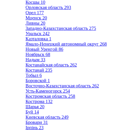
Косшы
10
Орловская область
293
Орел
177
Мценск
20
Ливны
20
Западно-Казахстанская область
275
Уральск
242
Казталовка
1
Ямало-Ненецкий автономный округ
268
Новый Уренгой
86
Ноябрьск
68
Надым
33
Костанайская область
262
Костанай
235
Тобыл
6
Боровской
1
Восточно-Казахстанская область
262
Усть-Каменогорск
254
Костромская область
258
Кострома
132
Шарья
20
Буй
14
Киевская область
249
Бровари
31
Ірпінь
23