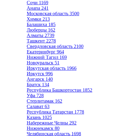
Сочи
1169
Анапа
241
Московская область
3500
Химки
213
Балашиха
185
Люберцы
162
Алматы
2739
Ташкент
2278
Свердловская область
2100
Екатеринбург
964
Нижний Тагил
169
Новоуральск
51
Иркутская область
1966
Иркутск
996
Ангарск
140
Братск
134
Республика Башкортостан
1852
Уфа
728
Стерлитамак
162
Салават
63
Республика Татарстан
1778
Казань
1025
Набережные Челны
292
Нижнекамск
80
Челябинская область
1698