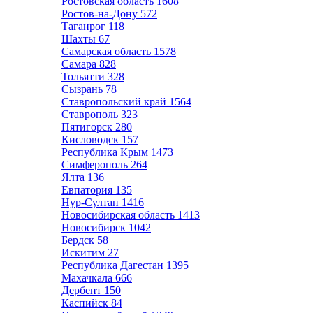
Ростовская область
1608
Ростов-на-Дону
572
Таганрог
118
Шахты
67
Самарская область
1578
Самара
828
Тольятти
328
Сызрань
78
Ставропольский край
1564
Ставрополь
323
Пятигорск
280
Кисловодск
157
Республика Крым
1473
Симферополь
264
Ялта
136
Евпатория
135
Нур-Султан
1416
Новосибирская область
1413
Новосибирск
1042
Бердск
58
Искитим
27
Республика Дагестан
1395
Махачкала
666
Дербент
150
Каспийск
84