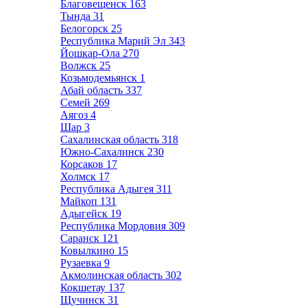
Благовещенск
163
Тында
31
Белогорск
25
Республика Марий Эл
343
Йошкар-Ола
270
Волжск
25
Козьмодемьянск
1
Абай область
337
Семей
269
Аягоз
4
Шар
3
Сахалинская область
318
Южно-Сахалинск
230
Корсаков
17
Холмск
17
Республика Адыгея
311
Майкоп
131
Адыгейск
19
Республика Мордовия
309
Саранск
121
Ковылкино
15
Рузаевка
9
Акмолинская область
302
Кокшетау
137
Щучинск
31