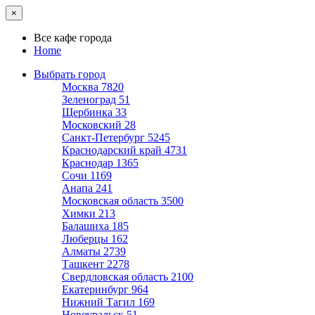
×
Все кафе города
Home
Выбрать город
Москва
7820
Зеленоград
51
Щербинка
33
Московский
28
Санкт-Петербург
5245
Краснодарский край
4731
Краснодар
1365
Сочи
1169
Анапа
241
Московская область
3500
Химки
213
Балашиха
185
Люберцы
162
Алматы
2739
Ташкент
2278
Свердловская область
2100
Екатеринбург
964
Нижний Тагил
169
Новоуральск
51