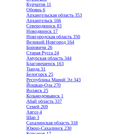
Курчатов
11
Обоянь
6
Архангельская область
353
Архангельск
166
Северодвинск
83
Новодвинск
17
Новгородская область
350
Великий Новгород
164
Боровичи
26
Старая Русса
24
Амурская область
344
Благовещенск
163
Тында
31
Белогорск
25
Республика Марий Эл
343
Йошкар-Ола
270
Волжск
25
Козьмодемьянск
1
Абай область
337
Семей
269
Аягоз
4
Шар
3
Сахалинская область
318
Южно-Сахалинск
230
Корсаков
17