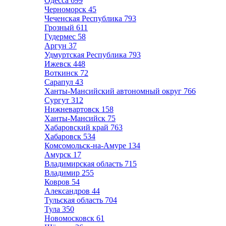
Одесса
699
Черноморск
45
Чеченская Республика
793
Грозный
611
Гудермес
58
Аргун
37
Удмуртская Республика
793
Ижевск
448
Воткинск
72
Сарапул
43
Ханты-Мансийский автономный округ
766
Сургут
312
Нижневартовск
158
Ханты-Мансийск
75
Хабаровский край
763
Хабаровск
534
Комсомольск-на-Амуре
134
Амурск
17
Владимирская область
715
Владимир
255
Ковров
54
Александров
44
Тульская область
704
Тула
350
Новомосковск
61