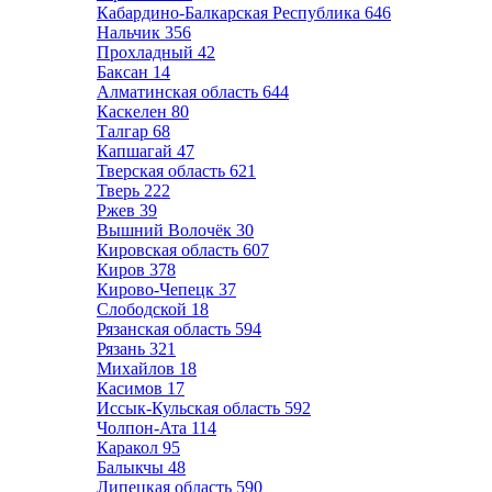
Кабардино-Балкарская Республика
646
Нальчик
356
Прохладный
42
Баксан
14
Алматинская область
644
Каскелен
80
Талгар
68
Капшагай
47
Тверская область
621
Тверь
222
Ржев
39
Вышний Волочёк
30
Кировская область
607
Киров
378
Кирово-Чепецк
37
Слободской
18
Рязанская область
594
Рязань
321
Михайлов
18
Касимов
17
Иссык-Кульская область
592
Чолпон-Ата
114
Каракол
95
Балыкчы
48
Липецкая область
590