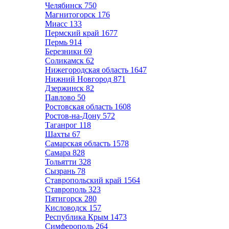
Челябинск
750
Магнитогорск
176
Миасс
133
Пермский край
1677
Пермь
914
Березники
69
Соликамск
62
Нижегородская область
1647
Нижний Новгород
871
Дзержинск
82
Павлово
50
Ростовская область
1608
Ростов-на-Дону
572
Таганрог
118
Шахты
67
Самарская область
1578
Самара
828
Тольятти
328
Сызрань
78
Ставропольский край
1564
Ставрополь
323
Пятигорск
280
Кисловодск
157
Республика Крым
1473
Симферополь
264