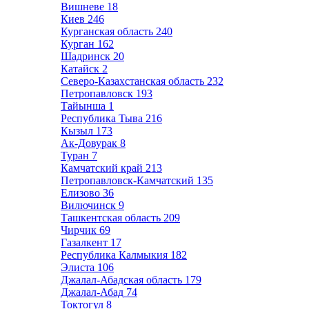
Вишневе
18
Киев
246
Курганская область
240
Курган
162
Шадринск
20
Катайск
2
Северо-Казахстанская область
232
Петропавловск
193
Тайынша
1
Республика Тыва
216
Кызыл
173
Ак-Довурак
8
Туран
7
Камчатский край
213
Петропавловск-Камчатский
135
Елизово
36
Вилючинск
9
Ташкентская область
209
Чирчик
69
Газалкент
17
Республика Калмыкия
182
Элиста
106
Джалал-Абадская область
179
Джалал-Абад
74
Токтогул
8