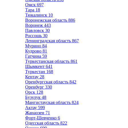
Омск
697
Тара
18
Тюкалинск
10
Воронежская область
886
Воронеж
443
Павловск
30
Россошь
30
Ленинградская область
867
Мурино
84
Кудрово
81
Гатчина
59
Туркестанская область
861
Шымкент
641
Туркестан
168
Кентау
28
Оренбургская область
842
Оренбург
330
Орск
128
Бузулук
48
Мангистауская область
824
Актау
599
Жанаозен
71
Форт-Шевченко
6
Одесская область
822