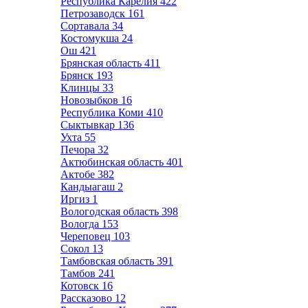
Республика Карелия
422
Петрозаводск
161
Сортавала
34
Костомукша
24
Ош
421
Брянская область
411
Брянск
193
Клинцы
33
Новозыбков
16
Республика Коми
410
Сыктывкар
136
Ухта
55
Печора
32
Актюбинская область
401
Актобе
382
Кандыагаш
2
Иргиз
1
Вологодская область
398
Вологда
153
Череповец
103
Сокол
13
Тамбовская область
391
Тамбов
241
Котовск
16
Рассказово
12