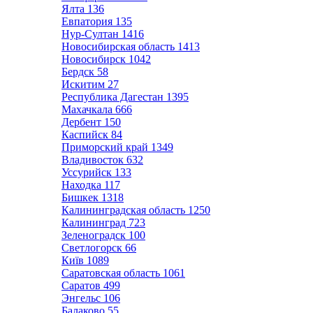
Ялта
136
Евпатория
135
Нур-Султан
1416
Новосибирская область
1413
Новосибирск
1042
Бердск
58
Искитим
27
Республика Дагестан
1395
Махачкала
666
Дербент
150
Каспийск
84
Приморский край
1349
Владивосток
632
Уссурийск
133
Находка
117
Бишкек
1318
Калининградская область
1250
Калининград
723
Зеленоградск
100
Светлогорск
66
Київ
1089
Саратовская область
1061
Саратов
499
Энгельс
106
Балаково
55