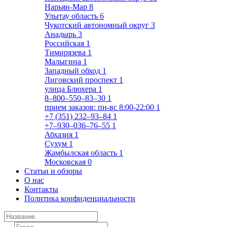
Нарьян-Мар
8
Улытау область
6
Чукотский автономный округ
3
Анадырь
3
Российская
1
Тимирязева
1
Малыгина
1
Западный обход
1
Лиговский проспект
1
улица Блюхера
1
8‒800‒550‒83‒30
1
прием заказов: пн-вс 8:00-22:00
1
+7 (351) 232‒93‒84
1
+7‒930‒036‒76‒55
1
Абхазия
1
Сухум
1
Жамбылская область
1
Московская
0
Статьи и обзоры
О нас
Контакты
Политика конфиденциальности