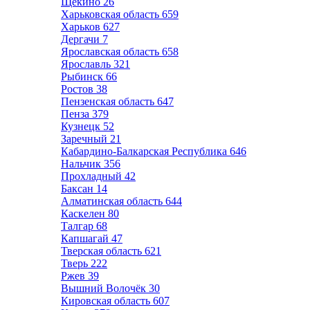
Щёкино
26
Харьковская область
659
Харьков
627
Дергачи
7
Ярославская область
658
Ярославль
321
Рыбинск
66
Ростов
38
Пензенская область
647
Пенза
379
Кузнецк
52
Заречный
21
Кабардино-Балкарская Республика
646
Нальчик
356
Прохладный
42
Баксан
14
Алматинская область
644
Каскелен
80
Талгар
68
Капшагай
47
Тверская область
621
Тверь
222
Ржев
39
Вышний Волочёк
30
Кировская область
607