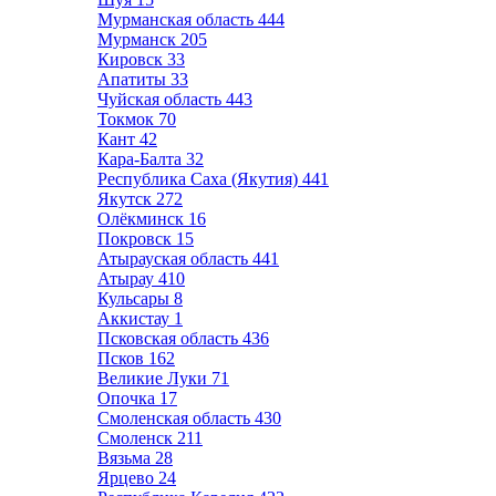
Мурманская область
444
Мурманск
205
Кировск
33
Апатиты
33
Чуйская область
443
Токмок
70
Кант
42
Кара-Балта
32
Республика Саха (Якутия)
441
Якутск
272
Олёкминск
16
Покровск
15
Атырауская область
441
Атырау
410
Кульсары
8
Аккистау
1
Псковская область
436
Псков
162
Великие Луки
71
Опочка
17
Смоленская область
430
Смоленск
211
Вязьма
28
Ярцево
24