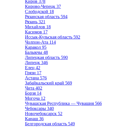
Киров
378
Кирово-Чепецк
37
Слободской
18
Рязанская область
594
Рязань
321
Михайлов
18
Касимов
17
Иссык-Кульская область
592
Чолпон-Ата
114
Каракол
95
Балыкчы
48
Липецкая область
590
Липецк
346
Елец
42
Грязи
17
Астана
576
Забайкальский край
569
Чита
402
Борзя
14
Могоча
12
Чувашская Республика — Чувашия
566
Чебоксары
340
Новочебоксарск
52
Канаш
36
Белгородская область
549