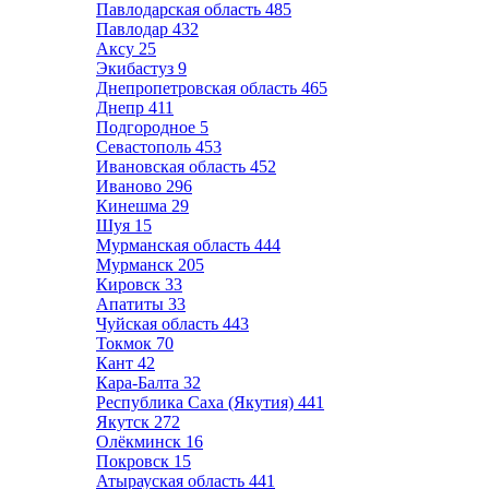
Павлодарская область
485
Павлодар
432
Аксу
25
Экибастуз
9
Днепропетровская область
465
Днепр
411
Подгородное
5
Севастополь
453
Ивановская область
452
Иваново
296
Кинешма
29
Шуя
15
Мурманская область
444
Мурманск
205
Кировск
33
Апатиты
33
Чуйская область
443
Токмок
70
Кант
42
Кара-Балта
32
Республика Саха (Якутия)
441
Якутск
272
Олёкминск
16
Покровск
15
Атырауская область
441