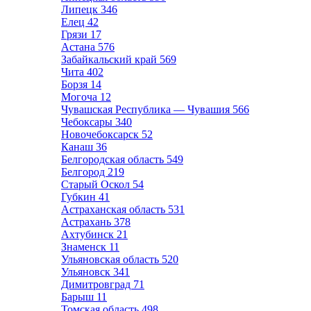
Липецк
346
Елец
42
Грязи
17
Астана
576
Забайкальский край
569
Чита
402
Борзя
14
Могоча
12
Чувашская Республика — Чувашия
566
Чебоксары
340
Новочебоксарск
52
Канаш
36
Белгородская область
549
Белгород
219
Старый Оскол
54
Губкин
41
Астраханская область
531
Астрахань
378
Ахтубинск
21
Знаменск
11
Ульяновская область
520
Ульяновск
341
Димитровград
71
Барыш
11
Томская область
498