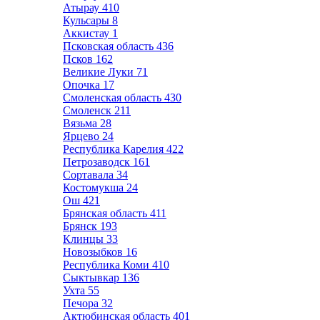
Атырау
410
Кульсары
8
Аккистау
1
Псковская область
436
Псков
162
Великие Луки
71
Опочка
17
Смоленская область
430
Смоленск
211
Вязьма
28
Ярцево
24
Республика Карелия
422
Петрозаводск
161
Сортавала
34
Костомукша
24
Ош
421
Брянская область
411
Брянск
193
Клинцы
33
Новозыбков
16
Республика Коми
410
Сыктывкар
136
Ухта
55
Печора
32
Актюбинская область
401