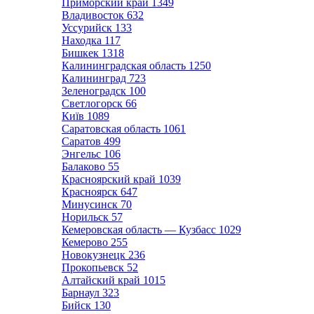
Приморский край
1349
Владивосток
632
Уссурийск
133
Находка
117
Бишкек
1318
Калининградская область
1250
Калининград
723
Зеленоградск
100
Светлогорск
66
Київ
1089
Саратовская область
1061
Саратов
499
Энгельс
106
Балаково
55
Красноярский край
1039
Красноярск
647
Минусинск
70
Норильск
57
Кемеровская область — Кузбасс
1029
Кемерово
255
Новокузнецк
236
Прокопьевск
52
Алтайский край
1015
Барнаул
323
Бийск
130