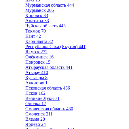
Мурманская область
444
Мурманск
205
Кировск
33
Апатиты
33
Чуйская область
443
Токмок
70
Кант
42
Кара-Балта
32
Республика Саха (Якутия)
441
Якутск
272
Олёкминск
16
Покровск
15
Атырауская область
441
Атырау
410
Кульсары
8
Аккистау
1
Псковская область
436
Псков
162
Великие Луки
71
Опочка
17
Смоленская область
430
Смоленск
211
Вязьма
28
Ярцево
24