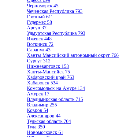
Одесса
699
Черноморск
45
Чеченская Республика
793
Грозный
611
Гудермес
58
Аргун
37
Удмуртская Республика
793
Ижевск
448
Воткинск
72
Сарапул
43
Ханты-Мансийский автономный округ
766
Сургут
312
Нижневартовск
158
Ханты-Мансийск
75
Хабаровский край
763
Хабаровск
534
Комсомольск-на-Амуре
134
Амурск
17
Владимирская область
715
Владимир
255
Ковров
54
Александров
44
Тульская область
704
Тула
350
Новомосковск
61