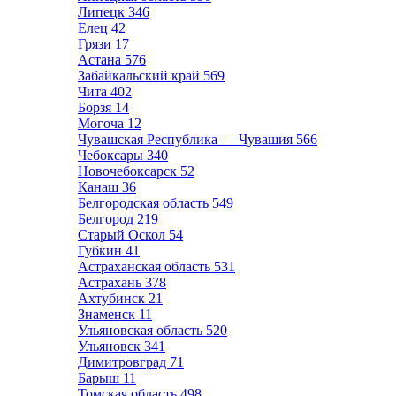
Липецк
346
Елец
42
Грязи
17
Астана
576
Забайкальский край
569
Чита
402
Борзя
14
Могоча
12
Чувашская Республика — Чувашия
566
Чебоксары
340
Новочебоксарск
52
Канаш
36
Белгородская область
549
Белгород
219
Старый Оскол
54
Губкин
41
Астраханская область
531
Астрахань
378
Ахтубинск
21
Знаменск
11
Ульяновская область
520
Ульяновск
341
Димитровград
71
Барыш
11
Томская область
498