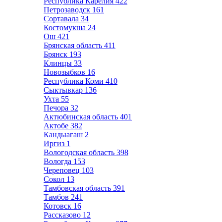
Республика Карелия
422
Петрозаводск
161
Сортавала
34
Костомукша
24
Ош
421
Брянская область
411
Брянск
193
Клинцы
33
Новозыбков
16
Республика Коми
410
Сыктывкар
136
Ухта
55
Печора
32
Актюбинская область
401
Актобе
382
Кандыагаш
2
Иргиз
1
Вологодская область
398
Вологда
153
Череповец
103
Сокол
13
Тамбовская область
391
Тамбов
241
Котовск
16
Рассказово
12