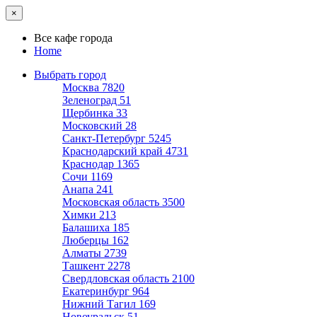
×
Все кафе города
Home
Выбрать город
Москва
7820
Зеленоград
51
Щербинка
33
Московский
28
Санкт-Петербург
5245
Краснодарский край
4731
Краснодар
1365
Сочи
1169
Анапа
241
Московская область
3500
Химки
213
Балашиха
185
Люберцы
162
Алматы
2739
Ташкент
2278
Свердловская область
2100
Екатеринбург
964
Нижний Тагил
169
Новоуральск
51