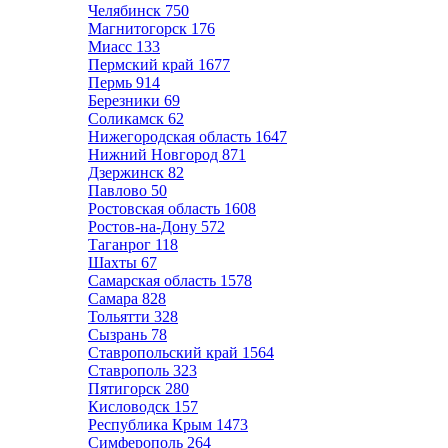
Челябинск
750
Магнитогорск
176
Миасс
133
Пермский край
1677
Пермь
914
Березники
69
Соликамск
62
Нижегородская область
1647
Нижний Новгород
871
Дзержинск
82
Павлово
50
Ростовская область
1608
Ростов-на-Дону
572
Таганрог
118
Шахты
67
Самарская область
1578
Самара
828
Тольятти
328
Сызрань
78
Ставропольский край
1564
Ставрополь
323
Пятигорск
280
Кисловодск
157
Республика Крым
1473
Симферополь
264