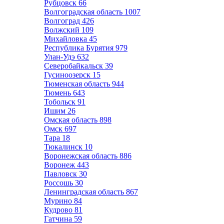
Рубцовск
66
Волгоградская область
1007
Волгоград
426
Волжский
109
Михайловка
45
Республика Бурятия
979
Улан-Удэ
632
Северобайкальск
39
Гусиноозерск
15
Тюменская область
944
Тюмень
643
Тобольск
91
Ишим
26
Омская область
898
Омск
697
Тара
18
Тюкалинск
10
Воронежская область
886
Воронеж
443
Павловск
30
Россошь
30
Ленинградская область
867
Мурино
84
Кудрово
81
Гатчина
59