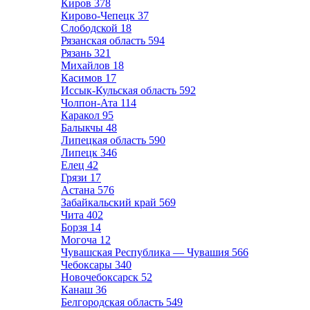
Киров
378
Кирово-Чепецк
37
Слободской
18
Рязанская область
594
Рязань
321
Михайлов
18
Касимов
17
Иссык-Кульская область
592
Чолпон-Ата
114
Каракол
95
Балыкчы
48
Липецкая область
590
Липецк
346
Елец
42
Грязи
17
Астана
576
Забайкальский край
569
Чита
402
Борзя
14
Могоча
12
Чувашская Республика — Чувашия
566
Чебоксары
340
Новочебоксарск
52
Канаш
36
Белгородская область
549