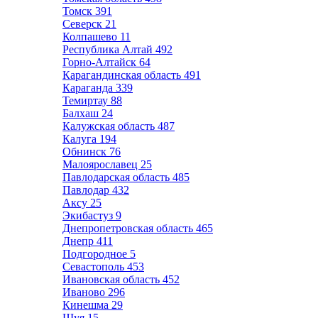
Томск
391
Северск
21
Колпашево
11
Республика Алтай
492
Горно-Алтайск
64
Карагандинская область
491
Караганда
339
Темиртау
88
Балхаш
24
Калужская область
487
Калуга
194
Обнинск
76
Малоярославец
25
Павлодарская область
485
Павлодар
432
Аксу
25
Экибастуз
9
Днепропетровская область
465
Днепр
411
Подгородное
5
Севастополь
453
Ивановская область
452
Иваново
296
Кинешма
29
Шуя
15