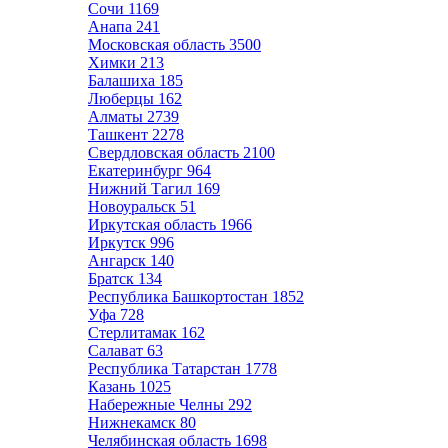
Сочи
1169
Анапа
241
Московская область
3500
Химки
213
Балашиха
185
Люберцы
162
Алматы
2739
Ташкент
2278
Свердловская область
2100
Екатеринбург
964
Нижний Тагил
169
Новоуральск
51
Иркутская область
1966
Иркутск
996
Ангарск
140
Братск
134
Республика Башкортостан
1852
Уфа
728
Стерлитамак
162
Салават
63
Республика Татарстан
1778
Казань
1025
Набережные Челны
292
Нижнекамск
80
Челябинская область
1698