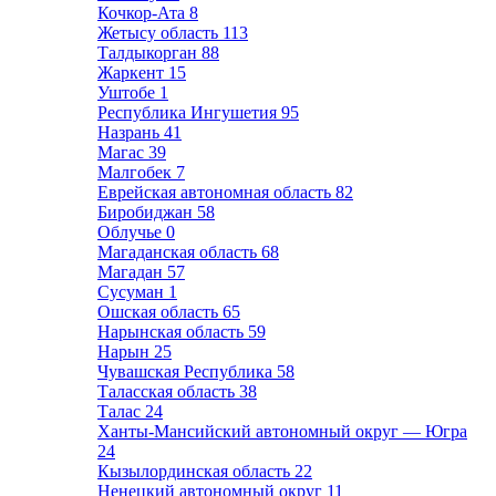
Кочкор-Ата
8
Жетысу область
113
Талдыкорган
88
Жаркент
15
Уштобе
1
Республика Ингушетия
95
Назрань
41
Магас
39
Малгобек
7
Еврейская автономная область
82
Биробиджан
58
Облучье
0
Магаданская область
68
Магадан
57
Сусуман
1
Ошская область
65
Нарынская область
59
Нарын
25
Чувашская Республика
58
Таласская область
38
Талас
24
Ханты-Мансийский автономный округ — Югра
24
Кызылординская область
22
Ненецкий автономный округ
11