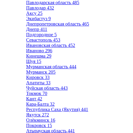
Павлодарская область
485
Павлодар
432
Аксу
25
Экибастуз
9
Днепропетровская область
465
Днепр
411
Подгородное
5
Севастополь
453
Ивановская область
452
Иваново
296
Кинешма
29
Шуя
15
Мурманская область
444
Мурманск
205
Кировск
33
Апатиты
33
Чуйская область
443
Токмок
70
Кант
42
Кара-Балта
32
Республика Саха (Якутия)
441
Якутск
272
Олёкминск
16
Покровск
15
Атырауская область
441