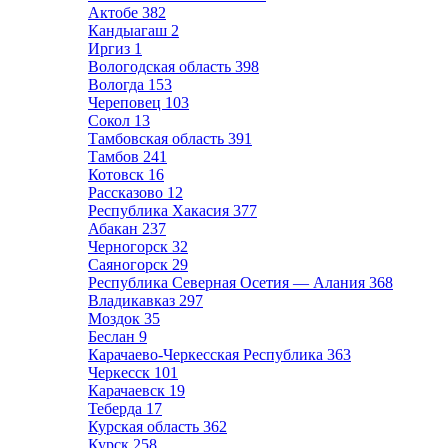
Актобе
382
Кандыагаш
2
Иргиз
1
Вологодская область
398
Вологда
153
Череповец
103
Сокол
13
Тамбовская область
391
Тамбов
241
Котовск
16
Рассказово
12
Республика Хакасия
377
Абакан
237
Черногорск
32
Саяногорск
29
Республика Северная Осетия — Алания
368
Владикавказ
297
Моздок
35
Беслан
9
Карачаево-Черкесская Республика
363
Черкесск
101
Карачаевск
19
Теберда
17
Курская область
362
Курск
258