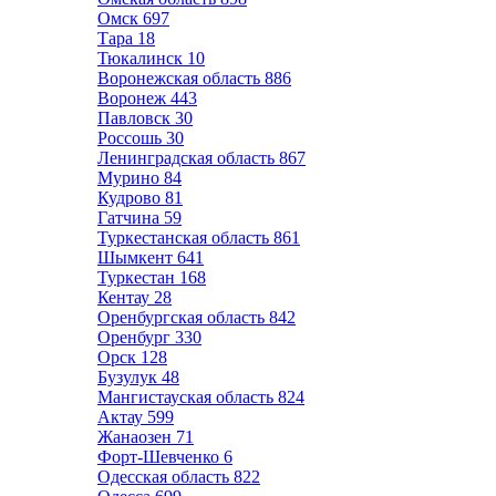
Омск
697
Тара
18
Тюкалинск
10
Воронежская область
886
Воронеж
443
Павловск
30
Россошь
30
Ленинградская область
867
Мурино
84
Кудрово
81
Гатчина
59
Туркестанская область
861
Шымкент
641
Туркестан
168
Кентау
28
Оренбургская область
842
Оренбург
330
Орск
128
Бузулук
48
Мангистауская область
824
Актау
599
Жанаозен
71
Форт-Шевченко
6
Одесская область
822