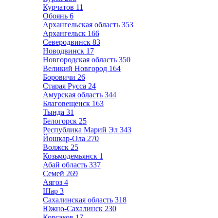
Курчатов
11
Обоянь
6
Архангельская область
353
Архангельск
166
Северодвинск
83
Новодвинск
17
Новгородская область
350
Великий Новгород
164
Боровичи
26
Старая Русса
24
Амурская область
344
Благовещенск
163
Тында
31
Белогорск
25
Республика Марий Эл
343
Йошкар-Ола
270
Волжск
25
Козьмодемьянск
1
Абай область
337
Семей
269
Аягоз
4
Шар
3
Сахалинская область
318
Южно-Сахалинск
230
Корсаков
17