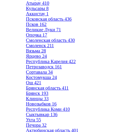
Атырау
410
Кульсары
8
Аккистау
1
Псковская область
436
Псков
162
Великие Луки
71
Опочка
17
Смоленская область
430
Смоленск
211
Вязьма
28
Ярцево
24
Республика Карелия
422
Петрозаводск
161
Сортавала
34
Костомукша
24
Ош
421
Брянская область
411
Брянск
193
Клинцы
33
Новозыбков
16
Республика Коми
410
Сыктывкар
136
Ухта
55
Печора
32
Актюбинская область
401