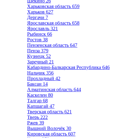
Щёкино
26
Харьковская область
659
Харьков
627
Дергачи
7
Ярославская область
658
Ярославль
321
Рыбинск
66
Ростов
38
Пензенская область
647
Пенза
379
Кузнецк
52
Заречный
21
Кабардино-Балкарская Республика
646
Нальчик
356
Прохладный
42
Баксан
14
Алматинская область
644
Каскелен
80
Талгар
68
Капшагай
47
Тверская область
621
Тверь
222
Ржев
39
Вышний Волочёк
30
Кировская область
607