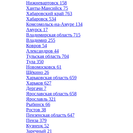
Нижневартовск
158
Ханты-Мансийск
75
Хабаровский край
763
Хабаровск
534
Комсомольск-на-Амуре
134
Амурск
17
Владимирская область
715
Владимир
255
Ковров
54
Александров
44
Тульская область
704
Тула
350
Новомосковск
61
Щёкино
26
Харьковская область
659
Харьков
627
Дергачи
7
Ярославская область
658
Ярославль
321
Рыбинск
66
Ростов
38
Пензенская область
647
Пенза
379
Кузнецк
52
Заречный
21