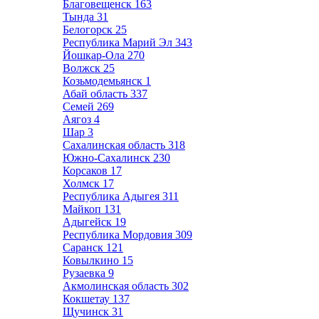
Благовещенск
163
Тында
31
Белогорск
25
Республика Марий Эл
343
Йошкар-Ола
270
Волжск
25
Козьмодемьянск
1
Абай область
337
Семей
269
Аягоз
4
Шар
3
Сахалинская область
318
Южно-Сахалинск
230
Корсаков
17
Холмск
17
Республика Адыгея
311
Майкоп
131
Адыгейск
19
Республика Мордовия
309
Саранск
121
Ковылкино
15
Рузаевка
9
Акмолинская область
302
Кокшетау
137
Щучинск
31