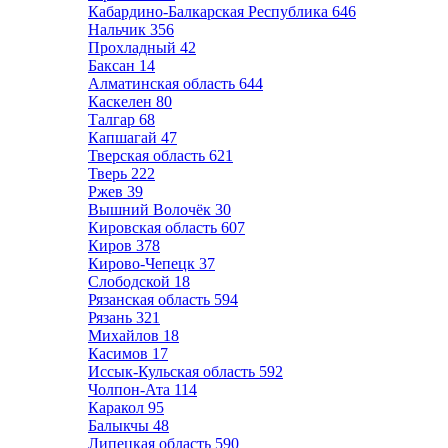
Кабардино-Балкарская Республика
646
Нальчик
356
Прохладный
42
Баксан
14
Алматинская область
644
Каскелен
80
Талгар
68
Капшагай
47
Тверская область
621
Тверь
222
Ржев
39
Вышний Волочёк
30
Кировская область
607
Киров
378
Кирово-Чепецк
37
Слободской
18
Рязанская область
594
Рязань
321
Михайлов
18
Касимов
17
Иссык-Кульская область
592
Чолпон-Ата
114
Каракол
95
Балыкчы
48
Липецкая область
590