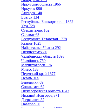
Иркутская область
1966
Иркутск
996
Ангарск
140
Братск
134
Республика Башкортостан
1852
Уфа
728
Стерлитамак
162
Салават
63
Республика Татарстан
1778
Казань
1025
Набережные Челны
292
Нижнекамск
80
Челябинская область
1698
Челябинск
750
Магнитогорск
176
Миасс
133
Пермский край
1677
Пермь
914
Березники
69
Соликамск
62
Нижегородская область
1647
Нижний Новгород
871
Дзержинск
82
Павлово
50