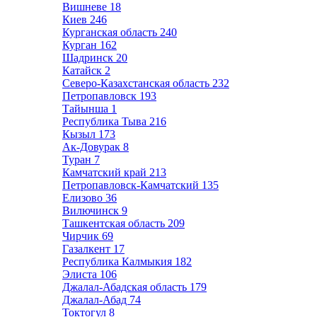
Вишневе
18
Киев
246
Курганская область
240
Курган
162
Шадринск
20
Катайск
2
Северо-Казахстанская область
232
Петропавловск
193
Тайынша
1
Республика Тыва
216
Кызыл
173
Ак-Довурак
8
Туран
7
Камчатский край
213
Петропавловск-Камчатский
135
Елизово
36
Вилючинск
9
Ташкентская область
209
Чирчик
69
Газалкент
17
Республика Калмыкия
182
Элиста
106
Джалал-Абадская область
179
Джалал-Абад
74
Токтогул
8