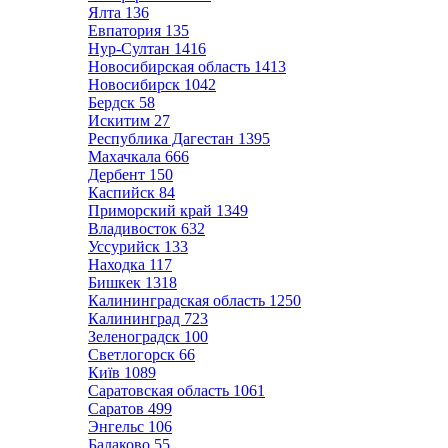
Ялта
136
Евпатория
135
Нур-Султан
1416
Новосибирская область
1413
Новосибирск
1042
Бердск
58
Искитим
27
Республика Дагестан
1395
Махачкала
666
Дербент
150
Каспийск
84
Приморский край
1349
Владивосток
632
Уссурийск
133
Находка
117
Бишкек
1318
Калининградская область
1250
Калининград
723
Зеленоградск
100
Светлогорск
66
Київ
1089
Саратовская область
1061
Саратов
499
Энгельс
106
Балаково
55