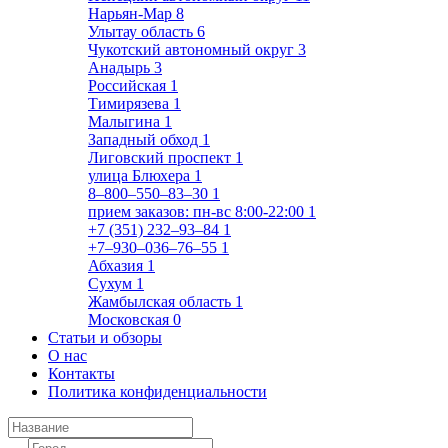
Нарьян-Мар
8
Улытау область
6
Чукотский автономный округ
3
Анадырь
3
Российская
1
Тимирязева
1
Малыгина
1
Западный обход
1
Лиговский проспект
1
улица Блюхера
1
8‒800‒550‒83‒30
1
прием заказов: пн-вс 8:00-22:00
1
+7 (351) 232‒93‒84
1
+7‒930‒036‒76‒55
1
Абхазия
1
Сухум
1
Жамбылская область
1
Московская
0
Статьи и обзоры
О нас
Контакты
Политика конфиденциальности