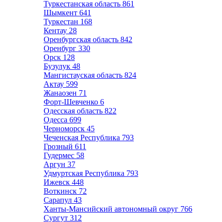
Туркестанская область
861
Шымкент
641
Туркестан
168
Кентау
28
Оренбургская область
842
Оренбург
330
Орск
128
Бузулук
48
Мангистауская область
824
Актау
599
Жанаозен
71
Форт-Шевченко
6
Одесская область
822
Одесса
699
Черноморск
45
Чеченская Республика
793
Грозный
611
Гудермес
58
Аргун
37
Удмуртская Республика
793
Ижевск
448
Воткинск
72
Сарапул
43
Ханты-Мансийский автономный округ
766
Сургут
312