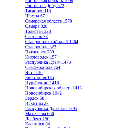
Ростовская область
1608
Ростов-на-Дону
572
Таганрог
118
Шахты
67
Самарская область
1578
Самара
828
Тольятти
328
Сызрань
78
Ставропольский край
1564
Ставрополь
323
Пятигорск
280
Кисловодск
157
Республика Крым
1473
Симферополь
264
Ялта
136
Евпатория
135
Нур-Султан
1416
Новосибирская область
1413
Новосибирск
1042
Бердск
58
Искитим
27
Республика Дагестан
1395
Махачкала
666
Дербент
150
Каспийск
84