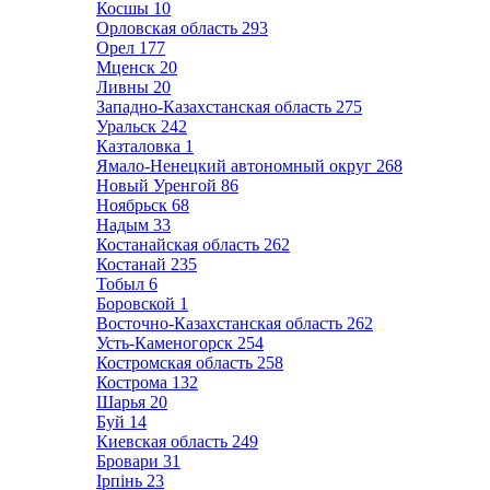
Косшы
10
Орловская область
293
Орел
177
Мценск
20
Ливны
20
Западно-Казахстанская область
275
Уральск
242
Казталовка
1
Ямало-Ненецкий автономный округ
268
Новый Уренгой
86
Ноябрьск
68
Надым
33
Костанайская область
262
Костанай
235
Тобыл
6
Боровской
1
Восточно-Казахстанская область
262
Усть-Каменогорск
254
Костромская область
258
Кострома
132
Шарья
20
Буй
14
Киевская область
249
Бровари
31
Ірпінь
23