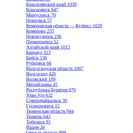
Красноярский край
1039
Красноярск
647
Минусинск
70
Норильск
57
Кемеровская область — Кузбасс
1029
Кемерово
255
Новокузнецк
236
Прокопьевск
52
Алтайский край
1015
Барнаул
323
Бийск
130
Рубцовск
66
Волгоградская область
1007
Волгоград
426
Волжский
109
Михайловка
45
Республика Бурятия
979
Улан-Удэ
632
Северобайкальск
39
Гусиноозерск
15
Тюменская область
944
Тюмень
643
Тобольск
91
Ишим
26
Омская область
898