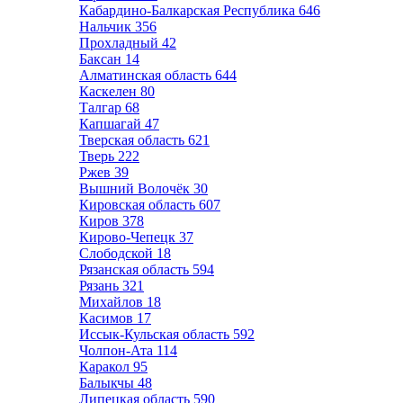
Кабардино-Балкарская Республика
646
Нальчик
356
Прохладный
42
Баксан
14
Алматинская область
644
Каскелен
80
Талгар
68
Капшагай
47
Тверская область
621
Тверь
222
Ржев
39
Вышний Волочёк
30
Кировская область
607
Киров
378
Кирово-Чепецк
37
Слободской
18
Рязанская область
594
Рязань
321
Михайлов
18
Касимов
17
Иссык-Кульская область
592
Чолпон-Ата
114
Каракол
95
Балыкчы
48
Липецкая область
590