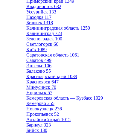
Приморский край
1349
Владивосток
632
Уссурийск
133
Находка
117
Бишкек
1318
Калининградская область
1250
Калининград
723
Зеленоградск
100
Светлогорск
66
Київ
1089
Саратовская область
1061
Саратов
499
Энгельс
106
Балаково
55
Красноярский край
1039
Красноярск
647
Минусинск
70
Норильск
57
Кемеровская область — Кузбасс
1029
Кемерово
255
Новокузнецк
236
Прокопьевск
52
Алтайский край
1015
Барнаул
323
Бийск
130