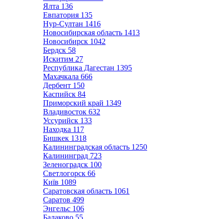
Ялта
136
Евпатория
135
Нур-Султан
1416
Новосибирская область
1413
Новосибирск
1042
Бердск
58
Искитим
27
Республика Дагестан
1395
Махачкала
666
Дербент
150
Каспийск
84
Приморский край
1349
Владивосток
632
Уссурийск
133
Находка
117
Бишкек
1318
Калининградская область
1250
Калининград
723
Зеленоградск
100
Светлогорск
66
Київ
1089
Саратовская область
1061
Саратов
499
Энгельс
106
Балаково
55