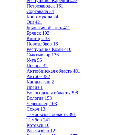
Республика Карелия
422
Петрозаводск
161
Сортавала
34
Костомукша
24
Ош
421
Брянская область
411
Брянск
193
Клинцы
33
Новозыбков
16
Республика Коми
410
Сыктывкар
136
Ухта
55
Печора
32
Актюбинская область
401
Актобе
382
Кандыагаш
2
Иргиз
1
Вологодская область
398
Вологда
153
Череповец
103
Сокол
13
Тамбовская область
391
Тамбов
241
Котовск
16
Рассказово
12