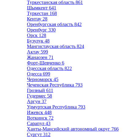
Туркестанская область
861
Шымкент
641
Туркестан
168
Кентау
28
Оренбургская область
842
Оренбург
330
Орск
128
Бузулук
48
Мангистауская область
824
Актау
599
Жанаозен
71
Форт-Шевченко
6
Одесская область
822
Одесса
699
Черноморск
45
Чеченская Республика
793
Грозный
611
Гудермес
58
Аргун
37
Удмуртская Республика
793
Ижевск
448
Воткинск
72
Сарапул
43
Ханты-Мансийский автономный округ
766
Сургут
312