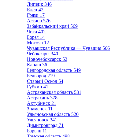
Липецк
346
Елец
42
Грязи
17
Астана
576
Забайкальский край
569
Чита
402
Борзя
14
Могоча
12
Чувашская Республика — Чувашия
566
Чебоксары
340
Новочебоксарск
52
Канаш
36
Белгородская область
549
Белгород
219
Старый Оскол
54
Губкин
41
Астраханская область
531
Астрахань
378
Ахтубинск
21
Знаменск
11
Ульяновская область
520
Ульяновск
341
Димитровград
71
Барыш
11
Томская область
498