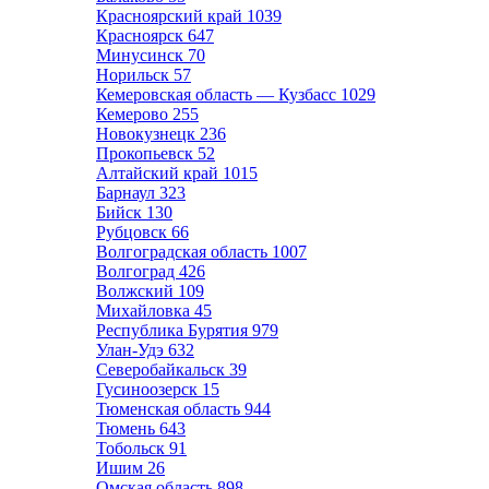
Красноярский край
1039
Красноярск
647
Минусинск
70
Норильск
57
Кемеровская область — Кузбасс
1029
Кемерово
255
Новокузнецк
236
Прокопьевск
52
Алтайский край
1015
Барнаул
323
Бийск
130
Рубцовск
66
Волгоградская область
1007
Волгоград
426
Волжский
109
Михайловка
45
Республика Бурятия
979
Улан-Удэ
632
Северобайкальск
39
Гусиноозерск
15
Тюменская область
944
Тюмень
643
Тобольск
91
Ишим
26
Омская область
898