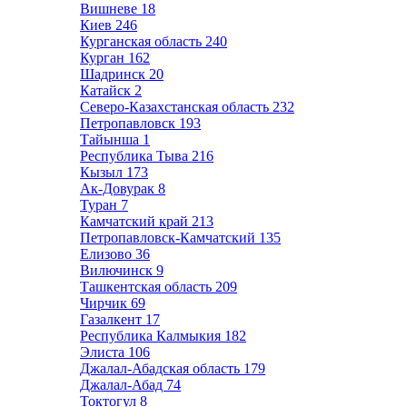
Вишневе
18
Киев
246
Курганская область
240
Курган
162
Шадринск
20
Катайск
2
Северо-Казахстанская область
232
Петропавловск
193
Тайынша
1
Республика Тыва
216
Кызыл
173
Ак-Довурак
8
Туран
7
Камчатский край
213
Петропавловск-Камчатский
135
Елизово
36
Вилючинск
9
Ташкентская область
209
Чирчик
69
Газалкент
17
Республика Калмыкия
182
Элиста
106
Джалал-Абадская область
179
Джалал-Абад
74
Токтогул
8