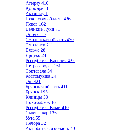
Атырау
410
Кульсары
8
Аккистау
1
Псковская область
436
Псков
162
Великие Луки
71
Опочка
17
Смоленская область
430
Смоленск
211
Вязьма
28
Ярцево
24
Республика Карелия
422
Петрозаводск
161
Сортавала
34
Костомукша
24
Ош
421
Брянская область
411
Брянск
193
Клинцы
33
Новозыбков
16
Республика Коми
410
Сыктывкар
136
Ухта
55
Печора
32
Актюбинская область
401