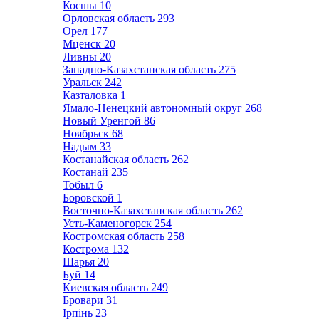
Косшы
10
Орловская область
293
Орел
177
Мценск
20
Ливны
20
Западно-Казахстанская область
275
Уральск
242
Казталовка
1
Ямало-Ненецкий автономный округ
268
Новый Уренгой
86
Ноябрьск
68
Надым
33
Костанайская область
262
Костанай
235
Тобыл
6
Боровской
1
Восточно-Казахстанская область
262
Усть-Каменогорск
254
Костромская область
258
Кострома
132
Шарья
20
Буй
14
Киевская область
249
Бровари
31
Ірпінь
23