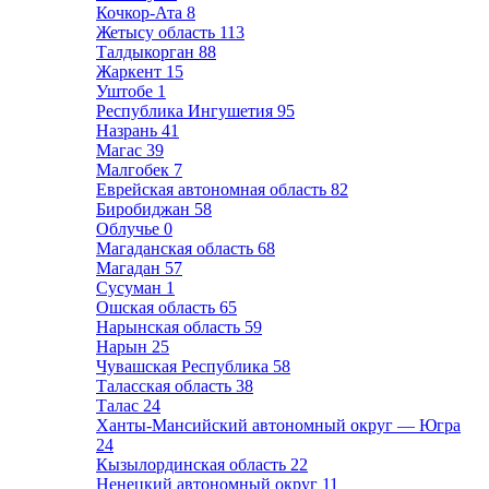
Кочкор-Ата
8
Жетысу область
113
Талдыкорган
88
Жаркент
15
Уштобе
1
Республика Ингушетия
95
Назрань
41
Магас
39
Малгобек
7
Еврейская автономная область
82
Биробиджан
58
Облучье
0
Магаданская область
68
Магадан
57
Сусуман
1
Ошская область
65
Нарынская область
59
Нарын
25
Чувашская Республика
58
Таласская область
38
Талас
24
Ханты-Мансийский автономный округ — Югра
24
Кызылординская область
22
Ненецкий автономный округ
11