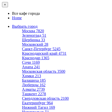
×
Все кафе города
Home
Выбрать город
Москва
7820
Зеленоград
51
Щербинка
33
Московский
28
Санкт-Петербург
5245
Краснодарский край
4731
Краснодар
1365
Сочи
1169
Анапа
241
Московская область
3500
Химки
213
Балашиха
185
Люберцы
162
Алматы
2739
Ташкент
2278
Свердловская область
2100
Екатеринбург
964
Нижний Тагил
169
Новоуральск
51