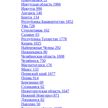
Иркутская область
1966
Иркутск
996
Ангарск
140
Братск
134
Республика Башкортостан
1852
Уфа
728
Стерлитамак
162
Салават
63
Республика Татарстан
1778
Казань
1025
Набережные Челны
292
Нижнекамск
80
Челябинская область
1698
Челябинск
750
Магнитогорск
176
Миасс
133
Пермский край
1677
Пермь
914
Березники
69
Соликамск
62
Нижегородская область
1647
Нижний Новгород
871
Дзержинск
82
Павлово
50