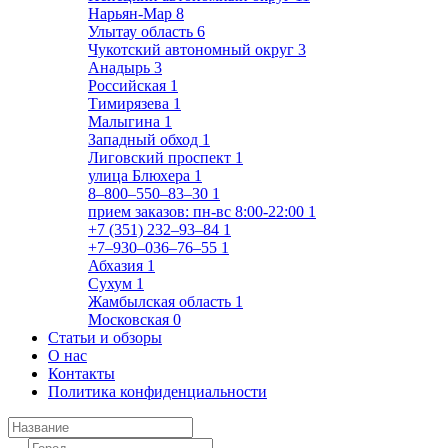
Нарьян-Мар
8
Улытау область
6
Чукотский автономный округ
3
Анадырь
3
Российская
1
Тимирязева
1
Малыгина
1
Западный обход
1
Лиговский проспект
1
улица Блюхера
1
8‒800‒550‒83‒30
1
прием заказов: пн-вс 8:00-22:00
1
+7 (351) 232‒93‒84
1
+7‒930‒036‒76‒55
1
Абхазия
1
Сухум
1
Жамбылская область
1
Московская
0
Статьи и обзоры
О нас
Контакты
Политика конфиденциальности