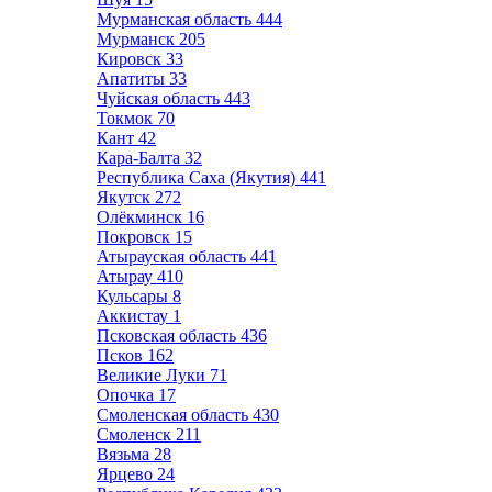
Мурманская область
444
Мурманск
205
Кировск
33
Апатиты
33
Чуйская область
443
Токмок
70
Кант
42
Кара-Балта
32
Республика Саха (Якутия)
441
Якутск
272
Олёкминск
16
Покровск
15
Атырауская область
441
Атырау
410
Кульсары
8
Аккистау
1
Псковская область
436
Псков
162
Великие Луки
71
Опочка
17
Смоленская область
430
Смоленск
211
Вязьма
28
Ярцево
24