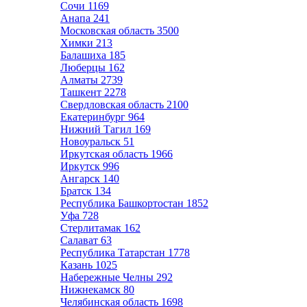
Сочи
1169
Анапа
241
Московская область
3500
Химки
213
Балашиха
185
Люберцы
162
Алматы
2739
Ташкент
2278
Свердловская область
2100
Екатеринбург
964
Нижний Тагил
169
Новоуральск
51
Иркутская область
1966
Иркутск
996
Ангарск
140
Братск
134
Республика Башкортостан
1852
Уфа
728
Стерлитамак
162
Салават
63
Республика Татарстан
1778
Казань
1025
Набережные Челны
292
Нижнекамск
80
Челябинская область
1698