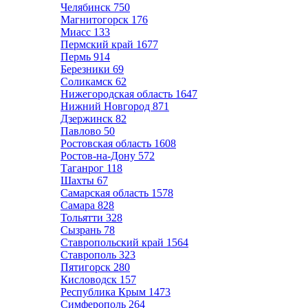
Челябинск
750
Магнитогорск
176
Миасс
133
Пермский край
1677
Пермь
914
Березники
69
Соликамск
62
Нижегородская область
1647
Нижний Новгород
871
Дзержинск
82
Павлово
50
Ростовская область
1608
Ростов-на-Дону
572
Таганрог
118
Шахты
67
Самарская область
1578
Самара
828
Тольятти
328
Сызрань
78
Ставропольский край
1564
Ставрополь
323
Пятигорск
280
Кисловодск
157
Республика Крым
1473
Симферополь
264