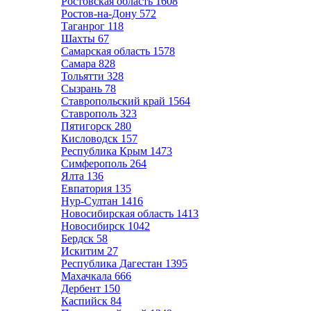
Ростовская область
1608
Ростов-на-Дону
572
Таганрог
118
Шахты
67
Самарская область
1578
Самара
828
Тольятти
328
Сызрань
78
Ставропольский край
1564
Ставрополь
323
Пятигорск
280
Кисловодск
157
Республика Крым
1473
Симферополь
264
Ялта
136
Евпатория
135
Нур-Султан
1416
Новосибирская область
1413
Новосибирск
1042
Бердск
58
Искитим
27
Республика Дагестан
1395
Махачкала
666
Дербент
150
Каспийск
84