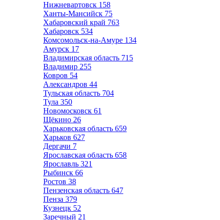
Нижневартовск
158
Ханты-Мансийск
75
Хабаровский край
763
Хабаровск
534
Комсомольск-на-Амуре
134
Амурск
17
Владимирская область
715
Владимир
255
Ковров
54
Александров
44
Тульская область
704
Тула
350
Новомосковск
61
Щёкино
26
Харьковская область
659
Харьков
627
Дергачи
7
Ярославская область
658
Ярославль
321
Рыбинск
66
Ростов
38
Пензенская область
647
Пенза
379
Кузнецк
52
Заречный
21