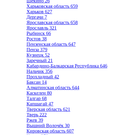
Щёкино
26
Харьковская область
659
Харьков
627
Дергачи
7
Ярославская область
658
Ярославль
321
Рыбинск
66
Ростов
38
Пензенская область
647
Пенза
379
Кузнецк
52
Заречный
21
Кабардино-Балкарская Республика
646
Нальчик
356
Прохладный
42
Баксан
14
Алматинская область
644
Каскелен
80
Талгар
68
Капшагай
47
Тверская область
621
Тверь
222
Ржев
39
Вышний Волочёк
30
Кировская область
607