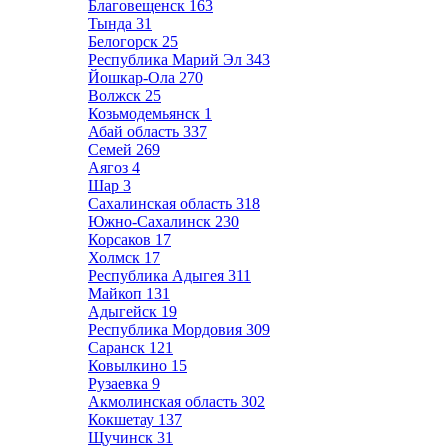
Благовещенск
163
Тында
31
Белогорск
25
Республика Марий Эл
343
Йошкар-Ола
270
Волжск
25
Козьмодемьянск
1
Абай область
337
Семей
269
Аягоз
4
Шар
3
Сахалинская область
318
Южно-Сахалинск
230
Корсаков
17
Холмск
17
Республика Адыгея
311
Майкоп
131
Адыгейск
19
Республика Мордовия
309
Саранск
121
Ковылкино
15
Рузаевка
9
Акмолинская область
302
Кокшетау
137
Щучинск
31