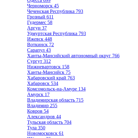
Одесса
699
Черноморск
45
Чеченская Республика
793
Грозный
611
Гудермес
58
Аргун
37
Удмуртская Республика
793
Ижевск
448
Воткинск
72
Сарапул
43
Ханты-Мансийский автономный округ
766
Сургут
312
Нижневартовск
158
Ханты-Мансийск
75
Хабаровский край
763
Хабаровск
534
Комсомольск-на-Амуре
134
Амурск
17
Владимирская область
715
Владимир
255
Ковров
54
Александров
44
Тульская область
704
Тула
350
Новомосковск
61