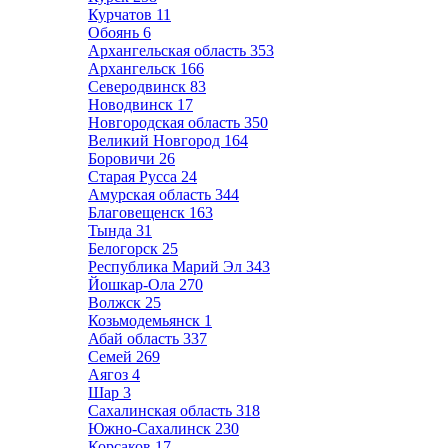
Курчатов
11
Обоянь
6
Архангельская область
353
Архангельск
166
Северодвинск
83
Новодвинск
17
Новгородская область
350
Великий Новгород
164
Боровичи
26
Старая Русса
24
Амурская область
344
Благовещенск
163
Тында
31
Белогорск
25
Республика Марий Эл
343
Йошкар-Ола
270
Волжск
25
Козьмодемьянск
1
Абай область
337
Семей
269
Аягоз
4
Шар
3
Сахалинская область
318
Южно-Сахалинск
230
Корсаков
17