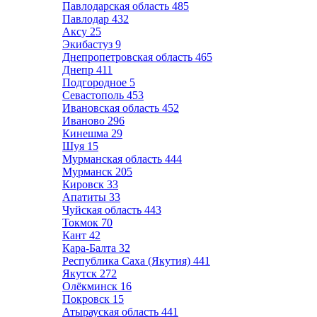
Павлодарская область
485
Павлодар
432
Аксу
25
Экибастуз
9
Днепропетровская область
465
Днепр
411
Подгородное
5
Севастополь
453
Ивановская область
452
Иваново
296
Кинешма
29
Шуя
15
Мурманская область
444
Мурманск
205
Кировск
33
Апатиты
33
Чуйская область
443
Токмок
70
Кант
42
Кара-Балта
32
Республика Саха (Якутия)
441
Якутск
272
Олёкминск
16
Покровск
15
Атырауская область
441