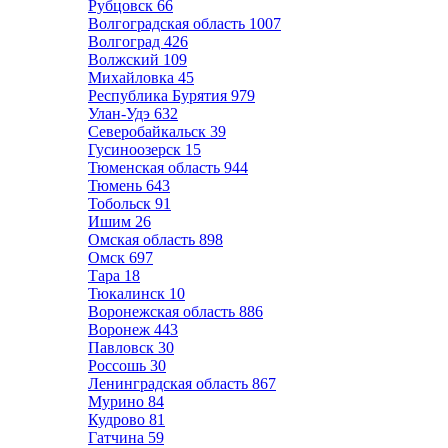
Рубцовск
66
Волгоградская область
1007
Волгоград
426
Волжский
109
Михайловка
45
Республика Бурятия
979
Улан-Удэ
632
Северобайкальск
39
Гусиноозерск
15
Тюменская область
944
Тюмень
643
Тобольск
91
Ишим
26
Омская область
898
Омск
697
Тара
18
Тюкалинск
10
Воронежская область
886
Воронеж
443
Павловск
30
Россошь
30
Ленинградская область
867
Мурино
84
Кудрово
81
Гатчина
59