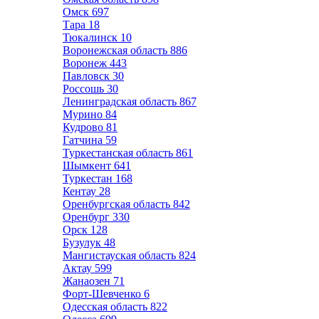
Омск
697
Тара
18
Тюкалинск
10
Воронежская область
886
Воронеж
443
Павловск
30
Россошь
30
Ленинградская область
867
Мурино
84
Кудрово
81
Гатчина
59
Туркестанская область
861
Шымкент
641
Туркестан
168
Кентау
28
Оренбургская область
842
Оренбург
330
Орск
128
Бузулук
48
Мангистауская область
824
Актау
599
Жанаозен
71
Форт-Шевченко
6
Одесская область
822