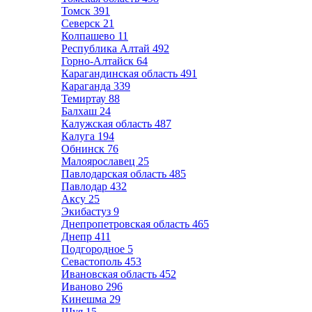
Томск
391
Северск
21
Колпашево
11
Республика Алтай
492
Горно-Алтайск
64
Карагандинская область
491
Караганда
339
Темиртау
88
Балхаш
24
Калужская область
487
Калуга
194
Обнинск
76
Малоярославец
25
Павлодарская область
485
Павлодар
432
Аксу
25
Экибастуз
9
Днепропетровская область
465
Днепр
411
Подгородное
5
Севастополь
453
Ивановская область
452
Иваново
296
Кинешма
29
Шуя
15