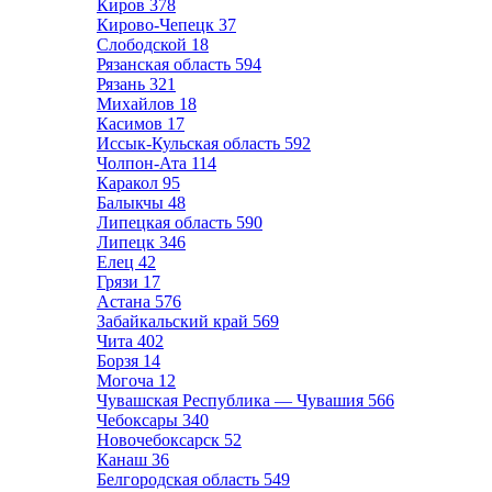
Киров
378
Кирово-Чепецк
37
Слободской
18
Рязанская область
594
Рязань
321
Михайлов
18
Касимов
17
Иссык-Кульская область
592
Чолпон-Ата
114
Каракол
95
Балыкчы
48
Липецкая область
590
Липецк
346
Елец
42
Грязи
17
Астана
576
Забайкальский край
569
Чита
402
Борзя
14
Могоча
12
Чувашская Республика — Чувашия
566
Чебоксары
340
Новочебоксарск
52
Канаш
36
Белгородская область
549