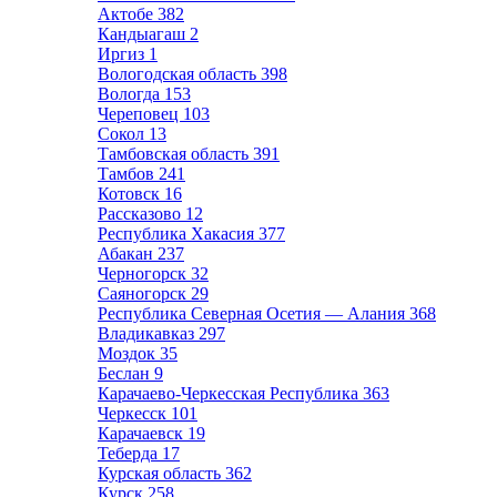
Актобе
382
Кандыагаш
2
Иргиз
1
Вологодская область
398
Вологда
153
Череповец
103
Сокол
13
Тамбовская область
391
Тамбов
241
Котовск
16
Рассказово
12
Республика Хакасия
377
Абакан
237
Черногорск
32
Саяногорск
29
Республика Северная Осетия — Алания
368
Владикавказ
297
Моздок
35
Беслан
9
Карачаево-Черкесская Республика
363
Черкесск
101
Карачаевск
19
Теберда
17
Курская область
362
Курск
258