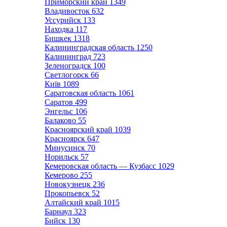
Приморский край
1349
Владивосток
632
Уссурийск
133
Находка
117
Бишкек
1318
Калининградская область
1250
Калининград
723
Зеленоградск
100
Светлогорск
66
Київ
1089
Саратовская область
1061
Саратов
499
Энгельс
106
Балаково
55
Красноярский край
1039
Красноярск
647
Минусинск
70
Норильск
57
Кемеровская область — Кузбасс
1029
Кемерово
255
Новокузнецк
236
Прокопьевск
52
Алтайский край
1015
Барнаул
323
Бийск
130