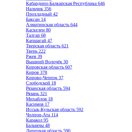
Кабардино-Балкарская Республика
646
Нальчик
356
Прохладный
42
Баксан
14
Алматинская область
644
Каскелен
80
Талгар
68
Капшагай
47
Тверская область
621
Тверь
222
Ржев
39
Вышний Волочёк
30
Кировская область
607
Киров
378
Кирово-Чепецк
37
Слободской
18
Рязанская область
594
Рязань
321
Михайлов
18
Касимов
17
Иссык-Кульская область
592
Чолпон-Ата
114
Каракол
95
Балыкчы
48
Липецкая область
590