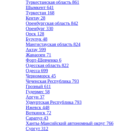
Туркестанская область
861
Шымкент
641
Туркестан
168
Кентау
28
Оренбургская область
842
Оренбург
330
Орск
128
Бузулук
48
Мангистауская область
824
Актау
599
Жанаозен
71
Форт-Шевченко
6
Одесская область
822
Одесса
699
Черноморск
45
Чеченская Республика
793
Грозный
611
Гудермес
58
Аргун
37
Удмуртская Республика
793
Ижевск
448
Воткинск
72
Сарапул
43
Ханты-Мансийский автономный округ
766
Сургут
312