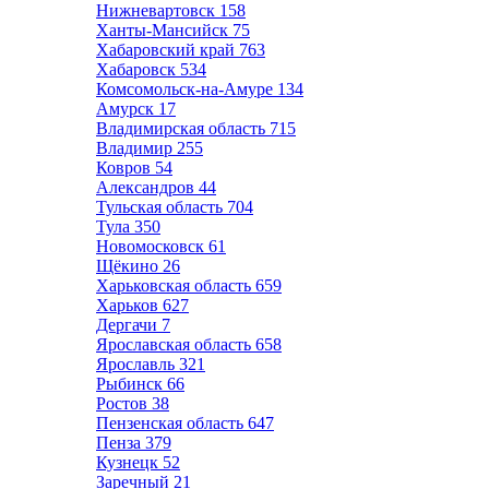
Нижневартовск
158
Ханты-Мансийск
75
Хабаровский край
763
Хабаровск
534
Комсомольск-на-Амуре
134
Амурск
17
Владимирская область
715
Владимир
255
Ковров
54
Александров
44
Тульская область
704
Тула
350
Новомосковск
61
Щёкино
26
Харьковская область
659
Харьков
627
Дергачи
7
Ярославская область
658
Ярославль
321
Рыбинск
66
Ростов
38
Пензенская область
647
Пенза
379
Кузнецк
52
Заречный
21