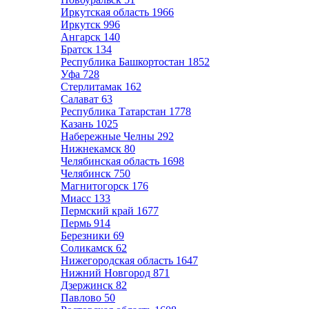
Иркутская область
1966
Иркутск
996
Ангарск
140
Братск
134
Республика Башкортостан
1852
Уфа
728
Стерлитамак
162
Салават
63
Республика Татарстан
1778
Казань
1025
Набережные Челны
292
Нижнекамск
80
Челябинская область
1698
Челябинск
750
Магнитогорск
176
Миасс
133
Пермский край
1677
Пермь
914
Березники
69
Соликамск
62
Нижегородская область
1647
Нижний Новгород
871
Дзержинск
82
Павлово
50