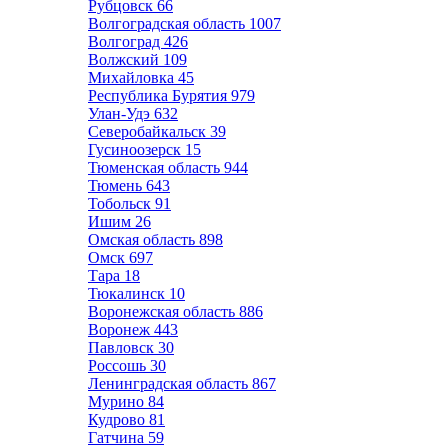
Рубцовск
66
Волгоградская область
1007
Волгоград
426
Волжский
109
Михайловка
45
Республика Бурятия
979
Улан-Удэ
632
Северобайкальск
39
Гусиноозерск
15
Тюменская область
944
Тюмень
643
Тобольск
91
Ишим
26
Омская область
898
Омск
697
Тара
18
Тюкалинск
10
Воронежская область
886
Воронеж
443
Павловск
30
Россошь
30
Ленинградская область
867
Мурино
84
Кудрово
81
Гатчина
59