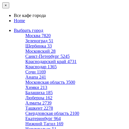
×
Все кафе города
Home
Выбрать город
Москва
7820
Зеленоград
51
Щербинка
33
Московский
28
Санкт-Петербург
5245
Краснодарский край
4731
Краснодар
1365
Сочи
1169
Анапа
241
Московская область
3500
Химки
213
Балашиха
185
Люберцы
162
Алматы
2739
Ташкент
2278
Свердловская область
2100
Екатеринбург
964
Нижний Тагил
169
Новоуральск
51