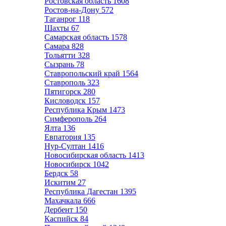
Ростовская область
1608
Ростов-на-Дону
572
Таганрог
118
Шахты
67
Самарская область
1578
Самара
828
Тольятти
328
Сызрань
78
Ставропольский край
1564
Ставрополь
323
Пятигорск
280
Кисловодск
157
Республика Крым
1473
Симферополь
264
Ялта
136
Евпатория
135
Нур-Султан
1416
Новосибирская область
1413
Новосибирск
1042
Бердск
58
Искитим
27
Республика Дагестан
1395
Махачкала
666
Дербент
150
Каспийск
84