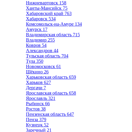
Нижневартовск
158
Ханты-Мансийск
75
Хабаровский край
763
Хабаровск
534
Комсомольск-на-Амуре
134
Амурск
17
Владимирская область
715
Владимир
255
Ковров
54
Александров
44
Тульская область
704
Тула
350
Новомосковск
61
Щёкино
26
Харьковская область
659
Харьков
627
Дергачи
7
Ярославская область
658
Ярославль
321
Рыбинск
66
Ростов
38
Пензенская область
647
Пенза
379
Кузнецк
52
Заречный
21