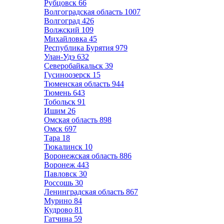
Рубцовск
66
Волгоградская область
1007
Волгоград
426
Волжский
109
Михайловка
45
Республика Бурятия
979
Улан-Удэ
632
Северобайкальск
39
Гусиноозерск
15
Тюменская область
944
Тюмень
643
Тобольск
91
Ишим
26
Омская область
898
Омск
697
Тара
18
Тюкалинск
10
Воронежская область
886
Воронеж
443
Павловск
30
Россошь
30
Ленинградская область
867
Мурино
84
Кудрово
81
Гатчина
59