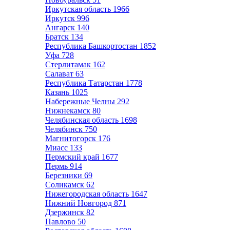
Иркутская область
1966
Иркутск
996
Ангарск
140
Братск
134
Республика Башкортостан
1852
Уфа
728
Стерлитамак
162
Салават
63
Республика Татарстан
1778
Казань
1025
Набережные Челны
292
Нижнекамск
80
Челябинская область
1698
Челябинск
750
Магнитогорск
176
Миасс
133
Пермский край
1677
Пермь
914
Березники
69
Соликамск
62
Нижегородская область
1647
Нижний Новгород
871
Дзержинск
82
Павлово
50