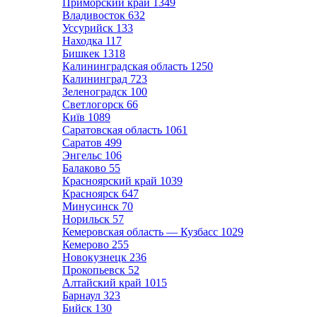
Приморский край
1349
Владивосток
632
Уссурийск
133
Находка
117
Бишкек
1318
Калининградская область
1250
Калининград
723
Зеленоградск
100
Светлогорск
66
Київ
1089
Саратовская область
1061
Саратов
499
Энгельс
106
Балаково
55
Красноярский край
1039
Красноярск
647
Минусинск
70
Норильск
57
Кемеровская область — Кузбасс
1029
Кемерово
255
Новокузнецк
236
Прокопьевск
52
Алтайский край
1015
Барнаул
323
Бийск
130