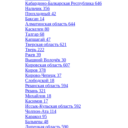
Кабардино-Балкарская Республика
646
Нальчик
356
Прохладный
42
Баксан
14
Алматинская область
644
Каскелен
80
Талгар
68
Капшагай
47
Тверская область
621
Тверь
222
Ржев
39
Вышний Волочёк
30
Кировская область
607
Киров
378
Кирово-Чепецк
37
Слободской
18
Рязанская область
594
Рязань
321
Михайлов
18
Касимов
17
Иссык-Кульская область
592
Чолпон-Ата
114
Каракол
95
Балыкчы
48
Липецкая область
590