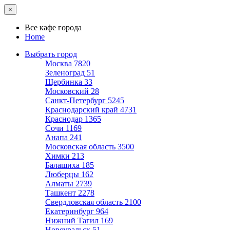
×
Все кафе города
Home
Выбрать город
Москва
7820
Зеленоград
51
Щербинка
33
Московский
28
Санкт-Петербург
5245
Краснодарский край
4731
Краснодар
1365
Сочи
1169
Анапа
241
Московская область
3500
Химки
213
Балашиха
185
Люберцы
162
Алматы
2739
Ташкент
2278
Свердловская область
2100
Екатеринбург
964
Нижний Тагил
169
Новоуральск
51