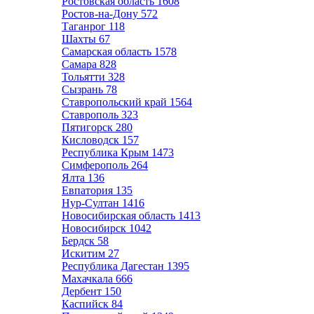
Ростовская область
1608
Ростов-на-Дону
572
Таганрог
118
Шахты
67
Самарская область
1578
Самара
828
Тольятти
328
Сызрань
78
Ставропольский край
1564
Ставрополь
323
Пятигорск
280
Кисловодск
157
Республика Крым
1473
Симферополь
264
Ялта
136
Евпатория
135
Нур-Султан
1416
Новосибирская область
1413
Новосибирск
1042
Бердск
58
Искитим
27
Республика Дагестан
1395
Махачкала
666
Дербент
150
Каспийск
84