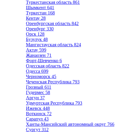
Туркестанская область
861
Шымкент
641
Туркестан
168
Кентау
28
Оренбургская область
842
Оренбург
330
Орск
128
Бузулук
48
Мангистауская область
824
Актау
599
Жанаозен
71
Форт-Шевченко
6
Одесская область
822
Одесса
699
Черноморск
45
Чеченская Республика
793
Грозный
611
Гудермес
58
Аргун
37
Удмуртская Республика
793
Ижевск
448
Воткинск
72
Сарапул
43
Ханты-Мансийский автономный округ
766
Сургут
312