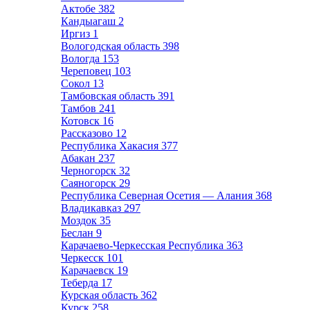
Актобе
382
Кандыагаш
2
Иргиз
1
Вологодская область
398
Вологда
153
Череповец
103
Сокол
13
Тамбовская область
391
Тамбов
241
Котовск
16
Рассказово
12
Республика Хакасия
377
Абакан
237
Черногорск
32
Саяногорск
29
Республика Северная Осетия — Алания
368
Владикавказ
297
Моздок
35
Беслан
9
Карачаево-Черкесская Республика
363
Черкесск
101
Карачаевск
19
Теберда
17
Курская область
362
Курск
258