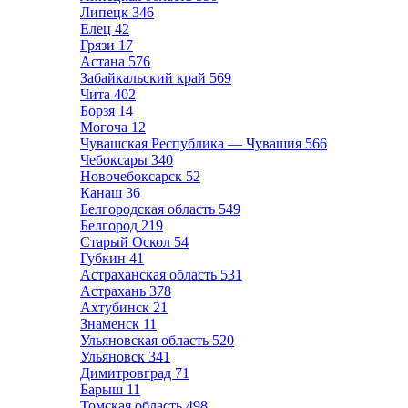
Липецк
346
Елец
42
Грязи
17
Астана
576
Забайкальский край
569
Чита
402
Борзя
14
Могоча
12
Чувашская Республика — Чувашия
566
Чебоксары
340
Новочебоксарск
52
Канаш
36
Белгородская область
549
Белгород
219
Старый Оскол
54
Губкин
41
Астраханская область
531
Астрахань
378
Ахтубинск
21
Знаменск
11
Ульяновская область
520
Ульяновск
341
Димитровград
71
Барыш
11
Томская область
498