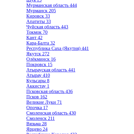
Мурманская область
444
Мурманск
205
Кировск
33
Апатиты
33
Чуйская область
443
Токмок
70
Кант
42
Кара-Балта
32
Республика Саха (Якутия)
441
Якутск
272
Олёкминск
16
Покровск
15
Атырауская область
441
Атырау
410
Кульсары
8
Аккистау
1
Псковская область
436
Псков
162
Великие Луки
71
Опочка
17
Смоленская область
430
Смоленск
211
Вязьма
28
Ярцево
24