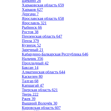
Щёкино
26
Харьковская область
659
Харьков
627
Дергачи
7
Ярославская область
658
Ярославль
321
Рыбинск
66
Ростов
38
Пензенская область
647
Пенза
379
Кузнецк
52
Заречный
21
Кабардино-Балкарская Республика
646
Нальчик
356
Прохладный
42
Баксан
14
Алматинская область
644
Каскелен
80
Талгар
68
Капшагай
47
Тверская область
621
Тверь
222
Ржев
39
Вышний Волочёк
30
Кировская область
607