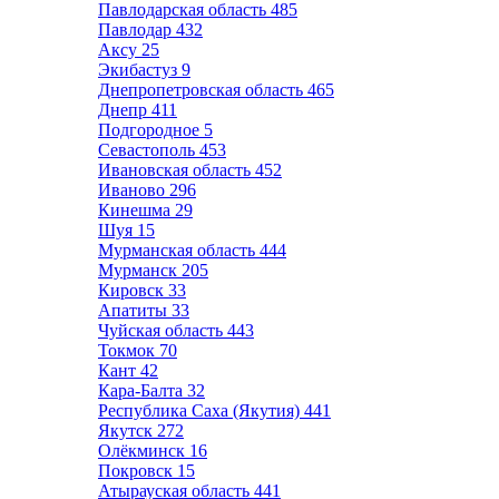
Павлодарская область
485
Павлодар
432
Аксу
25
Экибастуз
9
Днепропетровская область
465
Днепр
411
Подгородное
5
Севастополь
453
Ивановская область
452
Иваново
296
Кинешма
29
Шуя
15
Мурманская область
444
Мурманск
205
Кировск
33
Апатиты
33
Чуйская область
443
Токмок
70
Кант
42
Кара-Балта
32
Республика Саха (Якутия)
441
Якутск
272
Олёкминск
16
Покровск
15
Атырауская область
441