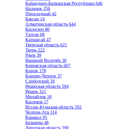
Кабардино-Балкарская Республика
646
Нальчик
356
Прохладный
42
Баксан
14
Алматинская область
644
Каскелен
80
Талгар
68
Капшагай
47
Тверская область
621
Тверь
222
Ржев
39
Вышний Волочёк
30
Кировская область
607
Киров
378
Кирово-Чепецк
37
Слободской
18
Рязанская область
594
Рязань
321
Михайлов
18
Касимов
17
Иссык-Кульская область
592
Чолпон-Ата
114
Каракол
95
Балыкчы
48
Липецкая область
590