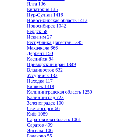
Ялта
136
Евпатория
135
Нур-Султан
1416
Новосибирская область
1413
Новосибирск
1042
Бердск
58
Искитим
27
Республика Дагестан
1395
Махачкала
666
Дербент
150
Каспийск
84
Приморский край
1349
Владивосток
632
Уссурийск
133
Находка
117
Бишкек
1318
Калининградская область
1250
Калининград
723
Зеленоградск
100
Светлогорск
66
Київ
1089
Саратовская область
1061
Саратов
499
Энгельс
106
Балаково
55