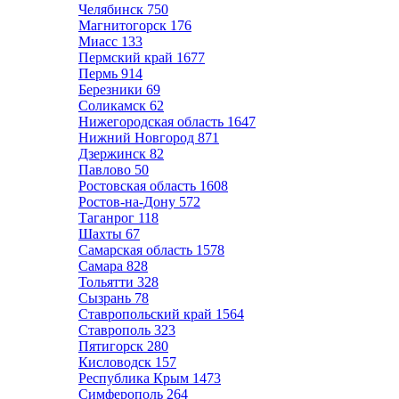
Челябинск
750
Магнитогорск
176
Миасс
133
Пермский край
1677
Пермь
914
Березники
69
Соликамск
62
Нижегородская область
1647
Нижний Новгород
871
Дзержинск
82
Павлово
50
Ростовская область
1608
Ростов-на-Дону
572
Таганрог
118
Шахты
67
Самарская область
1578
Самара
828
Тольятти
328
Сызрань
78
Ставропольский край
1564
Ставрополь
323
Пятигорск
280
Кисловодск
157
Республика Крым
1473
Симферополь
264