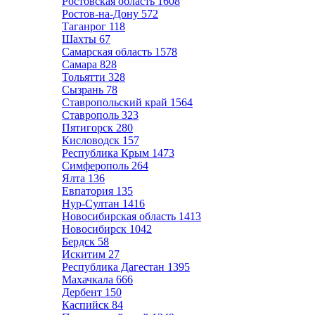
Ростовская область
1608
Ростов-на-Дону
572
Таганрог
118
Шахты
67
Самарская область
1578
Самара
828
Тольятти
328
Сызрань
78
Ставропольский край
1564
Ставрополь
323
Пятигорск
280
Кисловодск
157
Республика Крым
1473
Симферополь
264
Ялта
136
Евпатория
135
Нур-Султан
1416
Новосибирская область
1413
Новосибирск
1042
Бердск
58
Искитим
27
Республика Дагестан
1395
Махачкала
666
Дербент
150
Каспийск
84