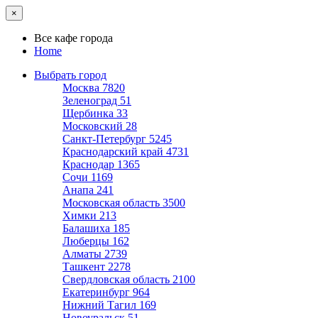
×
Все кафе города
Home
Выбрать город
Москва
7820
Зеленоград
51
Щербинка
33
Московский
28
Санкт-Петербург
5245
Краснодарский край
4731
Краснодар
1365
Сочи
1169
Анапа
241
Московская область
3500
Химки
213
Балашиха
185
Люберцы
162
Алматы
2739
Ташкент
2278
Свердловская область
2100
Екатеринбург
964
Нижний Тагил
169
Новоуральск
51