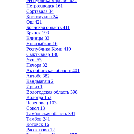
Республика Карелия
422
Петрозаводск
161
Сортавала
34
Костомукша
24
Ош
421
Брянская область
411
Брянск
193
Клинцы
33
Новозыбков
16
Республика Коми
410
Сыктывкар
136
Ухта
55
Печора
32
Актюбинская область
401
Актобе
382
Кандыагаш
2
Иргиз
1
Вологодская область
398
Вологда
153
Череповец
103
Сокол
13
Тамбовская область
391
Тамбов
241
Котовск
16
Рассказово
12