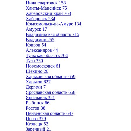
Нижневартовск
158
Ханты-Мансийск
75
Хабаровский край
763
Хабаровск
534
Комсомольск-на-Амуре
134
Амурск
17
Владимирская область
715
Владимир
255
Ковров
54
Александров
44
Тульская область
704
Тула
350
Новомосковск
61
Щёкино
26
Харьковская область
659
Харьков
627
Дергачи
7
Ярославская область
658
Ярославль
321
Рыбинск
66
Ростов
38
Пензенская область
647
Пенза
379
Кузнецк
52
Заречный
21