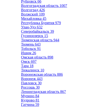
Рубцовск
66
Волгоградская область
1007
Волгоград
426
Волжский
109
Михайловка
45
Республика Бурятия
979
Улан-Удэ
632
Северобайкальск
39
Гусиноозерск
15
Тюменская область
944
Тюмень
643
Тобольск
91
Ишим
26
Омская область
898
Омск
697
Тара
18
Тюкалинск
10
Воронежская область
886
Воронеж
443
Павловск
30
Россошь
30
Ленинградская область
867
Мурино
84
Кудрово
81
Гатчина
59