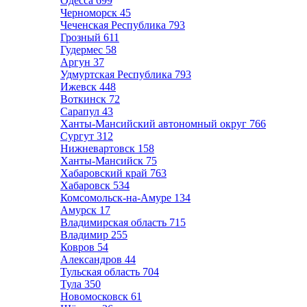
Одесса
699
Черноморск
45
Чеченская Республика
793
Грозный
611
Гудермес
58
Аргун
37
Удмуртская Республика
793
Ижевск
448
Воткинск
72
Сарапул
43
Ханты-Мансийский автономный округ
766
Сургут
312
Нижневартовск
158
Ханты-Мансийск
75
Хабаровский край
763
Хабаровск
534
Комсомольск-на-Амуре
134
Амурск
17
Владимирская область
715
Владимир
255
Ковров
54
Александров
44
Тульская область
704
Тула
350
Новомосковск
61