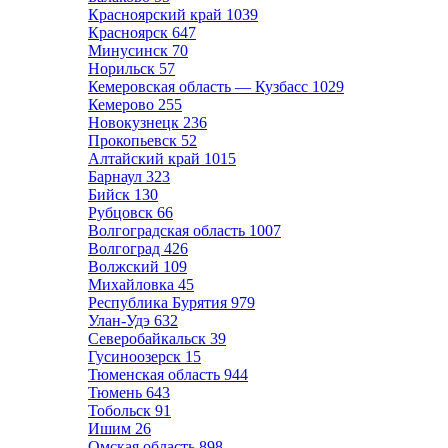
Красноярский край
1039
Красноярск
647
Минусинск
70
Норильск
57
Кемеровская область — Кузбасс
1029
Кемерово
255
Новокузнецк
236
Прокопьевск
52
Алтайский край
1015
Барнаул
323
Бийск
130
Рубцовск
66
Волгоградская область
1007
Волгоград
426
Волжский
109
Михайловка
45
Республика Бурятия
979
Улан-Удэ
632
Северобайкальск
39
Гусиноозерск
15
Тюменская область
944
Тюмень
643
Тобольск
91
Ишим
26
Омская область
898