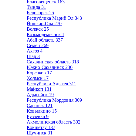
Благовещенск
163
Тында
31
Белогорск
25
Республика Марий Эл
343
Йошкар-Ола
270
Волжск
25
Козьмодемьянск
1
Абай область
337
Семей
269
Аягоз
4
Шар
3
Сахалинская область
318
Южно-Сахалинск
230
Корсаков
17
Холмск
17
Республика Адыгея
311
Майкоп
131
Адыгейск
19
Республика Мордовия
309
Саранск
121
Ковылкино
15
Рузаевка
9
Акмолинская область
302
Кокшетау
137
Щучинск
31