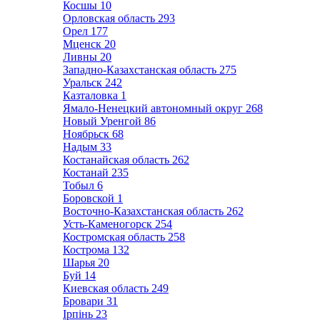
Косшы
10
Орловская область
293
Орел
177
Мценск
20
Ливны
20
Западно-Казахстанская область
275
Уральск
242
Казталовка
1
Ямало-Ненецкий автономный округ
268
Новый Уренгой
86
Ноябрьск
68
Надым
33
Костанайская область
262
Костанай
235
Тобыл
6
Боровской
1
Восточно-Казахстанская область
262
Усть-Каменогорск
254
Костромская область
258
Кострома
132
Шарья
20
Буй
14
Киевская область
249
Бровари
31
Ірпінь
23