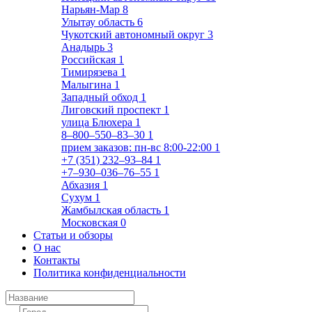
Нарьян-Мар
8
Улытау область
6
Чукотский автономный округ
3
Анадырь
3
Российская
1
Тимирязева
1
Малыгина
1
Западный обход
1
Лиговский проспект
1
улица Блюхера
1
8‒800‒550‒83‒30
1
прием заказов: пн-вс 8:00-22:00
1
+7 (351) 232‒93‒84
1
+7‒930‒036‒76‒55
1
Абхазия
1
Сухум
1
Жамбылская область
1
Московская
0
Статьи и обзоры
О нас
Контакты
Политика конфиденциальности