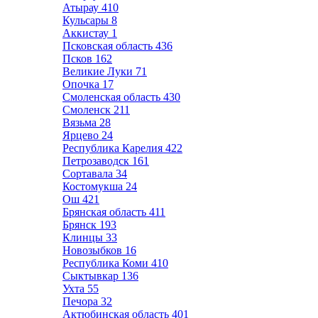
Атырау
410
Кульсары
8
Аккистау
1
Псковская область
436
Псков
162
Великие Луки
71
Опочка
17
Смоленская область
430
Смоленск
211
Вязьма
28
Ярцево
24
Республика Карелия
422
Петрозаводск
161
Сортавала
34
Костомукша
24
Ош
421
Брянская область
411
Брянск
193
Клинцы
33
Новозыбков
16
Республика Коми
410
Сыктывкар
136
Ухта
55
Печора
32
Актюбинская область
401