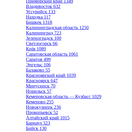
Приморский край
1349
Владивосток
632
Уссурийск
133
Находка
117
Бишкек
1318
Калининградская область
1250
Калининград
723
Зеленоградск
100
Светлогорск
66
Київ
1089
Саратовская область
1061
Саратов
499
Энгельс
106
Балаково
55
Красноярский край
1039
Красноярск
647
Минусинск
70
Норильск
57
Кемеровская область — Кузбасс
1029
Кемерово
255
Новокузнецк
236
Прокопьевск
52
Алтайский край
1015
Барнаул
323
Бийск
130