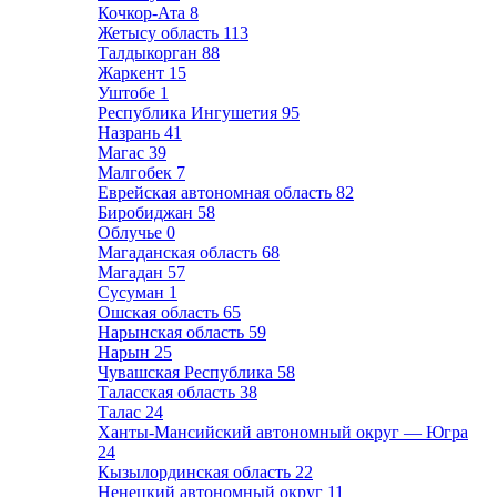
Кочкор-Ата
8
Жетысу область
113
Талдыкорган
88
Жаркент
15
Уштобе
1
Республика Ингушетия
95
Назрань
41
Магас
39
Малгобек
7
Еврейская автономная область
82
Биробиджан
58
Облучье
0
Магаданская область
68
Магадан
57
Сусуман
1
Ошская область
65
Нарынская область
59
Нарын
25
Чувашская Республика
58
Таласская область
38
Талас
24
Ханты-Мансийский автономный округ — Югра
24
Кызылординская область
22
Ненецкий автономный округ
11