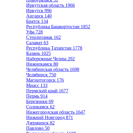
Иркутская область
1966
Иркутск
996
Ангарск
140
Братск
134
Республика Башкортостан
1852
Уфа
728
Стерлитамак
162
Салават
63
Республика Татарстан
1778
Казань
1025
Набережные Челны
292
Нижнекамск
80
Челябинская область
1698
Челябинск
750
Магнитогорск
176
Миасс
133
Пермский край
1677
Пермь
914
Березники
69
Соликамск
62
Нижегородская область
1647
Нижний Новгород
871
Дзержинск
82
Павлово
50