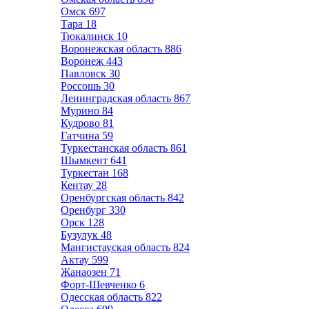
Омск
697
Тара
18
Тюкалинск
10
Воронежская область
886
Воронеж
443
Павловск
30
Россошь
30
Ленинградская область
867
Мурино
84
Кудрово
81
Гатчина
59
Туркестанская область
861
Шымкент
641
Туркестан
168
Кентау
28
Оренбургская область
842
Оренбург
330
Орск
128
Бузулук
48
Мангистауская область
824
Актау
599
Жанаозен
71
Форт-Шевченко
6
Одесская область
822