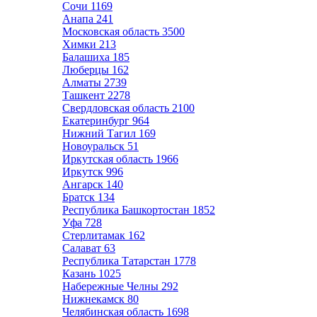
Сочи
1169
Анапа
241
Московская область
3500
Химки
213
Балашиха
185
Люберцы
162
Алматы
2739
Ташкент
2278
Свердловская область
2100
Екатеринбург
964
Нижний Тагил
169
Новоуральск
51
Иркутская область
1966
Иркутск
996
Ангарск
140
Братск
134
Республика Башкортостан
1852
Уфа
728
Стерлитамак
162
Салават
63
Республика Татарстан
1778
Казань
1025
Набережные Челны
292
Нижнекамск
80
Челябинская область
1698