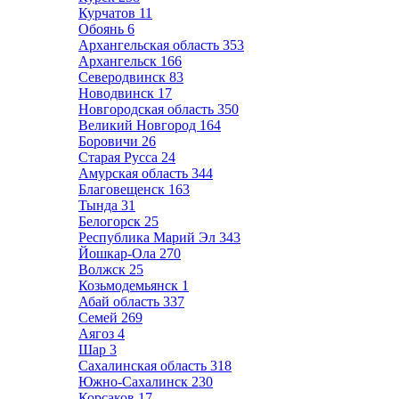
Курчатов
11
Обоянь
6
Архангельская область
353
Архангельск
166
Северодвинск
83
Новодвинск
17
Новгородская область
350
Великий Новгород
164
Боровичи
26
Старая Русса
24
Амурская область
344
Благовещенск
163
Тында
31
Белогорск
25
Республика Марий Эл
343
Йошкар-Ола
270
Волжск
25
Козьмодемьянск
1
Абай область
337
Семей
269
Аягоз
4
Шар
3
Сахалинская область
318
Южно-Сахалинск
230
Корсаков
17