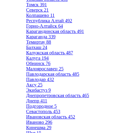
Томск
391
Северск
21
Колпашево
11
Республика Алтай
492
Горно-Алтайск
64
Карагандинская область
491
Караганда
339
Темиртау
88
Балхаш
24
Калужская область
487
Калуга
194
Обнинск
76
Малоярославец
25
Павлодарская область
485
Павлодар
432
Аксу
25
Экибастуз
9
Днепропетровская область
465
Днепр
411
Подгородное
5
Севастополь
453
Ивановская область
452
Иваново
296
Кинешма
29
Шуя
15