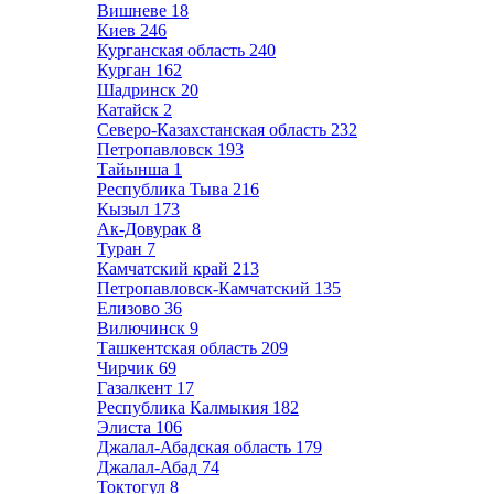
Вишневе
18
Киев
246
Курганская область
240
Курган
162
Шадринск
20
Катайск
2
Северо-Казахстанская область
232
Петропавловск
193
Тайынша
1
Республика Тыва
216
Кызыл
173
Ак-Довурак
8
Туран
7
Камчатский край
213
Петропавловск-Камчатский
135
Елизово
36
Вилючинск
9
Ташкентская область
209
Чирчик
69
Газалкент
17
Республика Калмыкия
182
Элиста
106
Джалал-Абадская область
179
Джалал-Абад
74
Токтогул
8