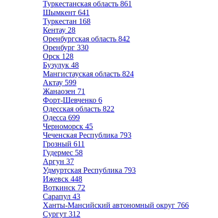
Туркестанская область
861
Шымкент
641
Туркестан
168
Кентау
28
Оренбургская область
842
Оренбург
330
Орск
128
Бузулук
48
Мангистауская область
824
Актау
599
Жанаозен
71
Форт-Шевченко
6
Одесская область
822
Одесса
699
Черноморск
45
Чеченская Республика
793
Грозный
611
Гудермес
58
Аргун
37
Удмуртская Республика
793
Ижевск
448
Воткинск
72
Сарапул
43
Ханты-Мансийский автономный округ
766
Сургут
312