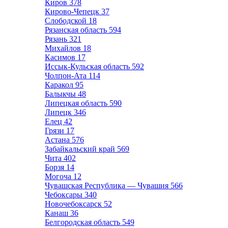
Киров
378
Кирово-Чепецк
37
Слободской
18
Рязанская область
594
Рязань
321
Михайлов
18
Касимов
17
Иссык-Кульская область
592
Чолпон-Ата
114
Каракол
95
Балыкчы
48
Липецкая область
590
Липецк
346
Елец
42
Грязи
17
Астана
576
Забайкальский край
569
Чита
402
Борзя
14
Могоча
12
Чувашская Республика — Чувашия
566
Чебоксары
340
Новочебоксарск
52
Канаш
36
Белгородская область
549