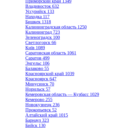
Приморский край
1349
Владивосток
632
Уссурийск
133
Находка
117
Бишкек
1318
Калининградская область
1250
Калининград
723
Зеленоградск
100
Светлогорск
66
Київ
1089
Саратовская область
1061
Саратов
499
Энгельс
106
Балаково
55
Красноярский край
1039
Красноярск
647
Минусинск
70
Норильск
57
Кемеровская область — Кузбасс
1029
Кемерово
255
Новокузнецк
236
Прокопьевск
52
Алтайский край
1015
Барнаул
323
Бийск
130