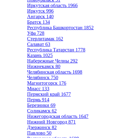
Иркутская область
1966
Иркутск
996
Ангарск
140
Братск
134
Республика Башкортостан
1852
Уфа
728
Стерлитамак
162
Салават
63
Республика Татарстан
1778
Казань
1025
Набережные Челны
292
Нижнекамск
80
Челябинская область
1698
Челябинск
750
Магнитогорск
176
Миасс
133
Пермский край
1677
Пермь
914
Березники
69
Соликамск
62
Нижегородская область
1647
Нижний Новгород
871
Дзержинск
82
Павлово
50