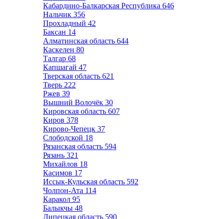
Кабардино-Балкарская Республика
646
Нальчик
356
Прохладный
42
Баксан
14
Алматинская область
644
Каскелен
80
Талгар
68
Капшагай
47
Тверская область
621
Тверь
222
Ржев
39
Вышний Волочёк
30
Кировская область
607
Киров
378
Кирово-Чепецк
37
Слободской
18
Рязанская область
594
Рязань
321
Михайлов
18
Касимов
17
Иссык-Кульская область
592
Чолпон-Ата
114
Каракол
95
Балыкчы
48
Липецкая область
590