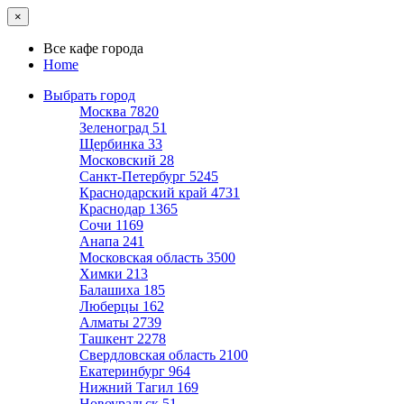
×
Все кафе города
Home
Выбрать город
Москва
7820
Зеленоград
51
Щербинка
33
Московский
28
Санкт-Петербург
5245
Краснодарский край
4731
Краснодар
1365
Сочи
1169
Анапа
241
Московская область
3500
Химки
213
Балашиха
185
Люберцы
162
Алматы
2739
Ташкент
2278
Свердловская область
2100
Екатеринбург
964
Нижний Тагил
169
Новоуральск
51