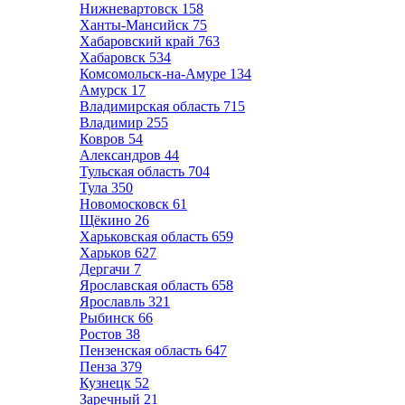
Нижневартовск
158
Ханты-Мансийск
75
Хабаровский край
763
Хабаровск
534
Комсомольск-на-Амуре
134
Амурск
17
Владимирская область
715
Владимир
255
Ковров
54
Александров
44
Тульская область
704
Тула
350
Новомосковск
61
Щёкино
26
Харьковская область
659
Харьков
627
Дергачи
7
Ярославская область
658
Ярославль
321
Рыбинск
66
Ростов
38
Пензенская область
647
Пенза
379
Кузнецк
52
Заречный
21