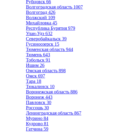
Рубцовск
66
Волгоградская область
1007
Волгоград
426
Волжский
109
Михайловка
45
Республика Бурятия
979
Улан-Удэ
632
Северобайкальск
39
Гусиноозерск
15
Тюменская область
944
Тюмень
643
Тобольск
91
Ишим
26
Омская область
898
Омск
697
Тара
18
Тюкалинск
10
Воронежская область
886
Воронеж
443
Павловск
30
Россошь
30
Ленинградская область
867
Мурино
84
Кудрово
81
Гатчина
59