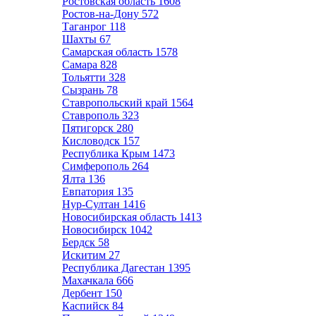
Ростовская область
1608
Ростов-на-Дону
572
Таганрог
118
Шахты
67
Самарская область
1578
Самара
828
Тольятти
328
Сызрань
78
Ставропольский край
1564
Ставрополь
323
Пятигорск
280
Кисловодск
157
Республика Крым
1473
Симферополь
264
Ялта
136
Евпатория
135
Нур-Султан
1416
Новосибирская область
1413
Новосибирск
1042
Бердск
58
Искитим
27
Республика Дагестан
1395
Махачкала
666
Дербент
150
Каспийск
84