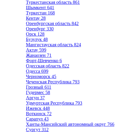
Туркестанская область
861
Шымкент
641
Туркестан
168
Кентау
28
Оренбургская область
842
Оренбург
330
Орск
128
Бузулук
48
Мангистауская область
824
Актау
599
Жанаозен
71
Форт-Шевченко
6
Одесская область
822
Одесса
699
Черноморск
45
Чеченская Республика
793
Грозный
611
Гудермес
58
Аргун
37
Удмуртская Республика
793
Ижевск
448
Воткинск
72
Сарапул
43
Ханты-Мансийский автономный округ
766
Сургут
312