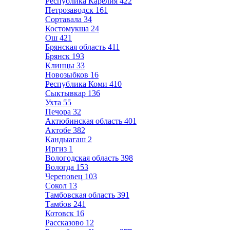
Республика Карелия
422
Петрозаводск
161
Сортавала
34
Костомукша
24
Ош
421
Брянская область
411
Брянск
193
Клинцы
33
Новозыбков
16
Республика Коми
410
Сыктывкар
136
Ухта
55
Печора
32
Актюбинская область
401
Актобе
382
Кандыагаш
2
Иргиз
1
Вологодская область
398
Вологда
153
Череповец
103
Сокол
13
Тамбовская область
391
Тамбов
241
Котовск
16
Рассказово
12