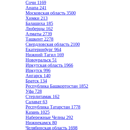
Сочи
1169
Анапа
241
Московская область
3500
Химки
213
Балашиха
185
Люберцы
162
Алматы
2739
Ташкент
2278
Свердловская область
2100
Екатеринбург
964
Нижний Тагил
169
Новоуральск
51
Иркутская область
1966
Иркутск
996
Ангарск
140
Братск
134
Республика Башкортостан
1852
Уфа
728
Стерлитамак
162
Салават
63
Республика Татарстан
1778
Казань
1025
Набережные Челны
292
Нижнекамск
80
Челябинская область
1698