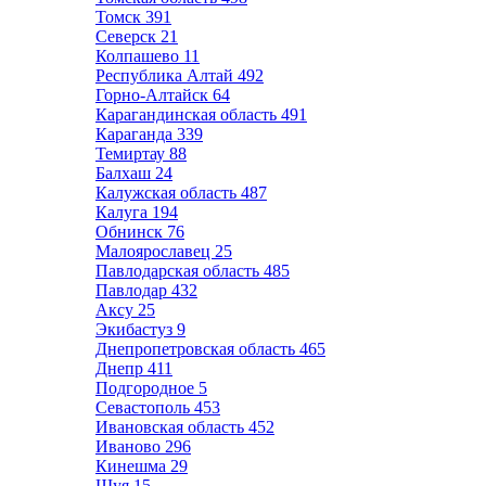
Томск
391
Северск
21
Колпашево
11
Республика Алтай
492
Горно-Алтайск
64
Карагандинская область
491
Караганда
339
Темиртау
88
Балхаш
24
Калужская область
487
Калуга
194
Обнинск
76
Малоярославец
25
Павлодарская область
485
Павлодар
432
Аксу
25
Экибастуз
9
Днепропетровская область
465
Днепр
411
Подгородное
5
Севастополь
453
Ивановская область
452
Иваново
296
Кинешма
29
Шуя
15