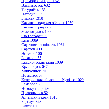
Приморский край
1349
Владивосток
632
Уссурийск
133
Находка
117
Бишкек
1318
Калининградская область
1250
Калининград
723
Зеленоградск
100
Светлогорск
66
Київ
1089
Саратовская область
1061
Саратов
499
Энгельс
106
Балаково
55
Красноярский край
1039
Красноярск
647
Минусинск
70
Норильск
57
Кемеровская область — Кузбасс
1029
Кемерово
255
Новокузнецк
236
Прокопьевск
52
Алтайский край
1015
Барнаул
323
Бийск
130