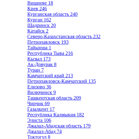
Вишневе
18
Киев
246
Курганская область
240
Курган
162
Шадринск
20
Катайск
2
Северо-Казахстанская область
232
Петропавловск
193
Тайынша
1
Республика Тыва
216
Кызыл
173
Ак-Довурак
8
Туран
7
Камчатский край
213
Петропавловск-Камчатский
135
Елизово
36
Вилючинск
9
Ташкентская область
209
Чирчик
69
Газалкент
17
Республика Калмыкия
182
Элиста
106
Джалал-Абадская область
179
Джалал-Абад
74
Токтогул
8