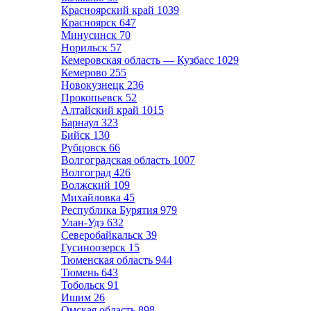
Красноярский край
1039
Красноярск
647
Минусинск
70
Норильск
57
Кемеровская область — Кузбасс
1029
Кемерово
255
Новокузнецк
236
Прокопьевск
52
Алтайский край
1015
Барнаул
323
Бийск
130
Рубцовск
66
Волгоградская область
1007
Волгоград
426
Волжский
109
Михайловка
45
Республика Бурятия
979
Улан-Удэ
632
Северобайкальск
39
Гусиноозерск
15
Тюменская область
944
Тюмень
643
Тобольск
91
Ишим
26
Омская область
898