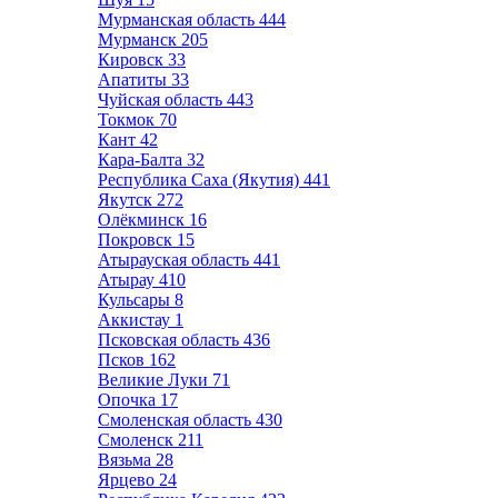
Мурманская область
444
Мурманск
205
Кировск
33
Апатиты
33
Чуйская область
443
Токмок
70
Кант
42
Кара-Балта
32
Республика Саха (Якутия)
441
Якутск
272
Олёкминск
16
Покровск
15
Атырауская область
441
Атырау
410
Кульсары
8
Аккистау
1
Псковская область
436
Псков
162
Великие Луки
71
Опочка
17
Смоленская область
430
Смоленск
211
Вязьма
28
Ярцево
24