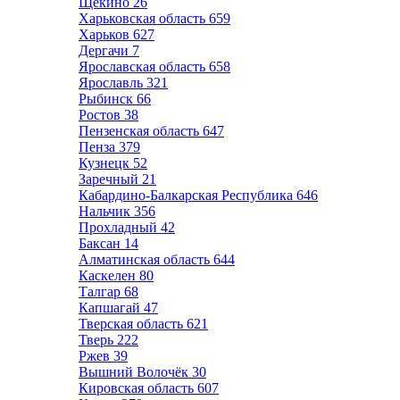
Щёкино
26
Харьковская область
659
Харьков
627
Дергачи
7
Ярославская область
658
Ярославль
321
Рыбинск
66
Ростов
38
Пензенская область
647
Пенза
379
Кузнецк
52
Заречный
21
Кабардино-Балкарская Республика
646
Нальчик
356
Прохладный
42
Баксан
14
Алматинская область
644
Каскелен
80
Талгар
68
Капшагай
47
Тверская область
621
Тверь
222
Ржев
39
Вышний Волочёк
30
Кировская область
607