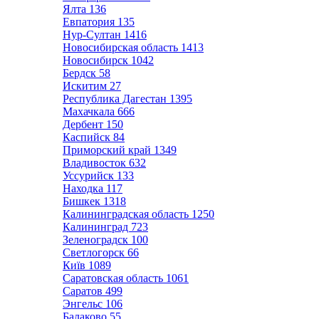
Ялта
136
Евпатория
135
Нур-Султан
1416
Новосибирская область
1413
Новосибирск
1042
Бердск
58
Искитим
27
Республика Дагестан
1395
Махачкала
666
Дербент
150
Каспийск
84
Приморский край
1349
Владивосток
632
Уссурийск
133
Находка
117
Бишкек
1318
Калининградская область
1250
Калининград
723
Зеленоградск
100
Светлогорск
66
Київ
1089
Саратовская область
1061
Саратов
499
Энгельс
106
Балаково
55