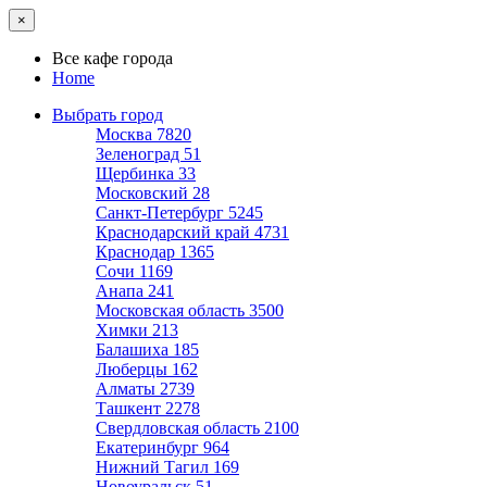
×
Все кафе города
Home
Выбрать город
Москва
7820
Зеленоград
51
Щербинка
33
Московский
28
Санкт-Петербург
5245
Краснодарский край
4731
Краснодар
1365
Сочи
1169
Анапа
241
Московская область
3500
Химки
213
Балашиха
185
Люберцы
162
Алматы
2739
Ташкент
2278
Свердловская область
2100
Екатеринбург
964
Нижний Тагил
169
Новоуральск
51