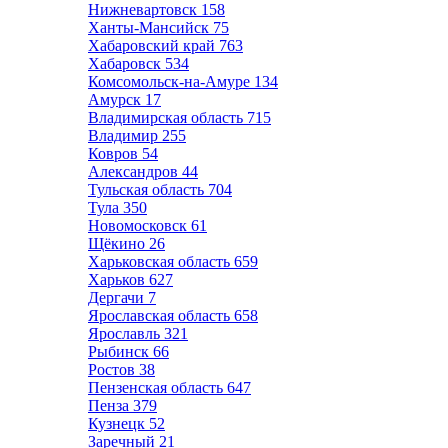
Нижневартовск
158
Ханты-Мансийск
75
Хабаровский край
763
Хабаровск
534
Комсомольск-на-Амуре
134
Амурск
17
Владимирская область
715
Владимир
255
Ковров
54
Александров
44
Тульская область
704
Тула
350
Новомосковск
61
Щёкино
26
Харьковская область
659
Харьков
627
Дергачи
7
Ярославская область
658
Ярославль
321
Рыбинск
66
Ростов
38
Пензенская область
647
Пенза
379
Кузнецк
52
Заречный
21