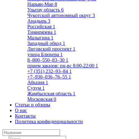
Нарьян-Мар
8
Улытау область
6
Чукотский автономный округ
3
Анадырь
3
Российская
1
Тимирязева
1
Малыгина
1
Западный обход
1
Лиговский проспект
1
улица Блюхера
1
8‒800‒550‒83‒30
1
прием заказов: пн-вс 8:00-22:00
1
+7 (351) 232‒93‒84
1
+7‒930‒036‒76‒55
1
Абхазия
1
Сухум
1
Жамбылская область
1
Московская
0
Статьи и обзоры
О нас
Контакты
Политика конфиденциальности