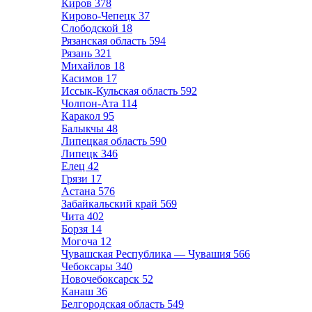
Киров
378
Кирово-Чепецк
37
Слободской
18
Рязанская область
594
Рязань
321
Михайлов
18
Касимов
17
Иссык-Кульская область
592
Чолпон-Ата
114
Каракол
95
Балыкчы
48
Липецкая область
590
Липецк
346
Елец
42
Грязи
17
Астана
576
Забайкальский край
569
Чита
402
Борзя
14
Могоча
12
Чувашская Республика — Чувашия
566
Чебоксары
340
Новочебоксарск
52
Канаш
36
Белгородская область
549