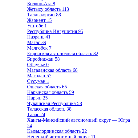
Кочкор-Ата
8
Жетысу область
113
Талдыкорган
88
Жаркент
15
Уштобе
1
Республика Ингушетия
95
Назрань
41
Магас
39
Малгобек
7
Еврейская автономная область
82
Биробиджан
58
Облучье
0
Магаданская область
68
Магадан
57
Сусуман
1
Ошская область
65
Нарынская область
59
Нарын
25
Чувашская Республика
58
Таласская область
38
Талас
24
Ханты-Мансийский автономный округ — Югра
24
Кызылординская область
22
Ненецкий автономный округ
11