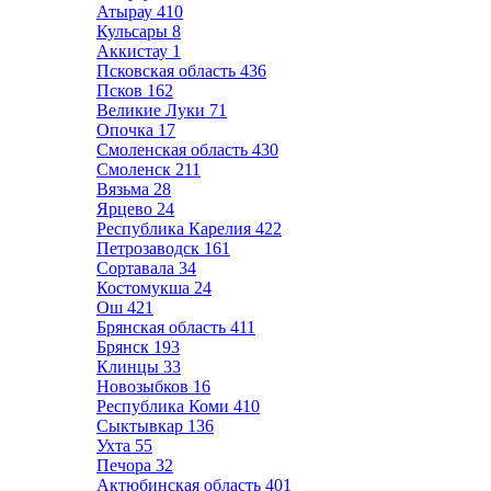
Атырау
410
Кульсары
8
Аккистау
1
Псковская область
436
Псков
162
Великие Луки
71
Опочка
17
Смоленская область
430
Смоленск
211
Вязьма
28
Ярцево
24
Республика Карелия
422
Петрозаводск
161
Сортавала
34
Костомукша
24
Ош
421
Брянская область
411
Брянск
193
Клинцы
33
Новозыбков
16
Республика Коми
410
Сыктывкар
136
Ухта
55
Печора
32
Актюбинская область
401