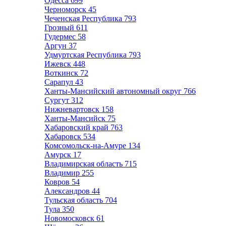
Одесса
699
Черноморск
45
Чеченская Республика
793
Грозный
611
Гудермес
58
Аргун
37
Удмуртская Республика
793
Ижевск
448
Воткинск
72
Сарапул
43
Ханты-Мансийский автономный округ
766
Сургут
312
Нижневартовск
158
Ханты-Мансийск
75
Хабаровский край
763
Хабаровск
534
Комсомольск-на-Амуре
134
Амурск
17
Владимирская область
715
Владимир
255
Ковров
54
Александров
44
Тульская область
704
Тула
350
Новомосковск
61