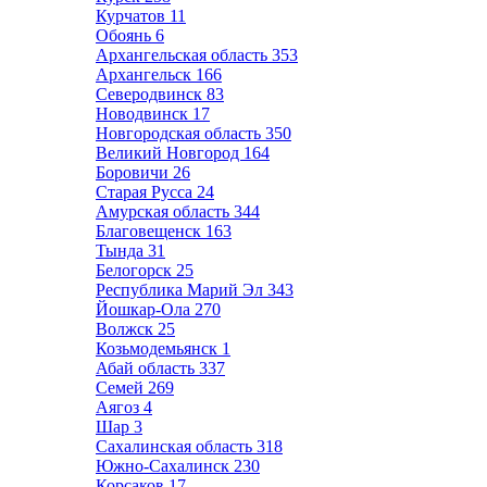
Курчатов
11
Обоянь
6
Архангельская область
353
Архангельск
166
Северодвинск
83
Новодвинск
17
Новгородская область
350
Великий Новгород
164
Боровичи
26
Старая Русса
24
Амурская область
344
Благовещенск
163
Тында
31
Белогорск
25
Республика Марий Эл
343
Йошкар-Ола
270
Волжск
25
Козьмодемьянск
1
Абай область
337
Семей
269
Аягоз
4
Шар
3
Сахалинская область
318
Южно-Сахалинск
230
Корсаков
17