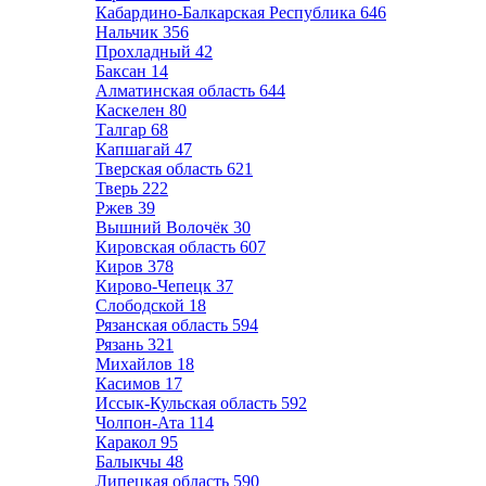
Кабардино-Балкарская Республика
646
Нальчик
356
Прохладный
42
Баксан
14
Алматинская область
644
Каскелен
80
Талгар
68
Капшагай
47
Тверская область
621
Тверь
222
Ржев
39
Вышний Волочёк
30
Кировская область
607
Киров
378
Кирово-Чепецк
37
Слободской
18
Рязанская область
594
Рязань
321
Михайлов
18
Касимов
17
Иссык-Кульская область
592
Чолпон-Ата
114
Каракол
95
Балыкчы
48
Липецкая область
590