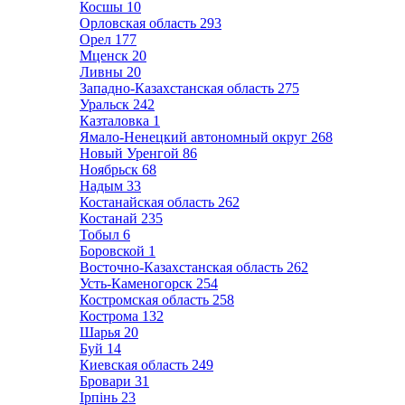
Косшы
10
Орловская область
293
Орел
177
Мценск
20
Ливны
20
Западно-Казахстанская область
275
Уральск
242
Казталовка
1
Ямало-Ненецкий автономный округ
268
Новый Уренгой
86
Ноябрьск
68
Надым
33
Костанайская область
262
Костанай
235
Тобыл
6
Боровской
1
Восточно-Казахстанская область
262
Усть-Каменогорск
254
Костромская область
258
Кострома
132
Шарья
20
Буй
14
Киевская область
249
Бровари
31
Ірпінь
23