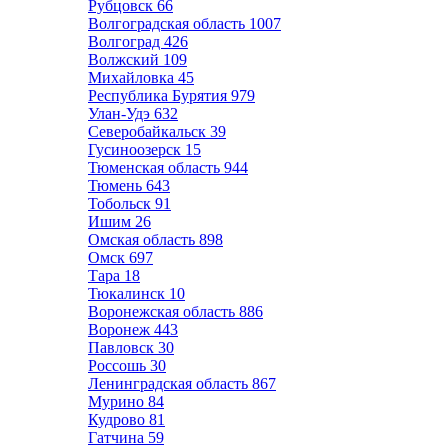
Рубцовск
66
Волгоградская область
1007
Волгоград
426
Волжский
109
Михайловка
45
Республика Бурятия
979
Улан-Удэ
632
Северобайкальск
39
Гусиноозерск
15
Тюменская область
944
Тюмень
643
Тобольск
91
Ишим
26
Омская область
898
Омск
697
Тара
18
Тюкалинск
10
Воронежская область
886
Воронеж
443
Павловск
30
Россошь
30
Ленинградская область
867
Мурино
84
Кудрово
81
Гатчина
59