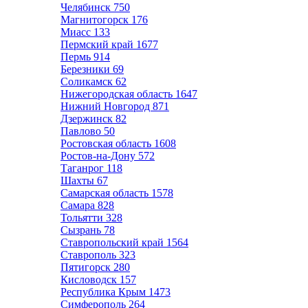
Челябинск
750
Магнитогорск
176
Миасс
133
Пермский край
1677
Пермь
914
Березники
69
Соликамск
62
Нижегородская область
1647
Нижний Новгород
871
Дзержинск
82
Павлово
50
Ростовская область
1608
Ростов-на-Дону
572
Таганрог
118
Шахты
67
Самарская область
1578
Самара
828
Тольятти
328
Сызрань
78
Ставропольский край
1564
Ставрополь
323
Пятигорск
280
Кисловодск
157
Республика Крым
1473
Симферополь
264