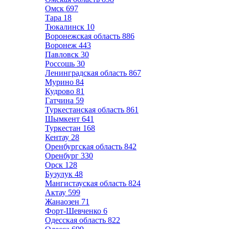
Омск
697
Тара
18
Тюкалинск
10
Воронежская область
886
Воронеж
443
Павловск
30
Россошь
30
Ленинградская область
867
Мурино
84
Кудрово
81
Гатчина
59
Туркестанская область
861
Шымкент
641
Туркестан
168
Кентау
28
Оренбургская область
842
Оренбург
330
Орск
128
Бузулук
48
Мангистауская область
824
Актау
599
Жанаозен
71
Форт-Шевченко
6
Одесская область
822