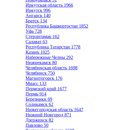
Иркутская область
1966
Иркутск
996
Ангарск
140
Братск
134
Республика Башкортостан
1852
Уфа
728
Стерлитамак
162
Салават
63
Республика Татарстан
1778
Казань
1025
Набережные Челны
292
Нижнекамск
80
Челябинская область
1698
Челябинск
750
Магнитогорск
176
Миасс
133
Пермский край
1677
Пермь
914
Березники
69
Соликамск
62
Нижегородская область
1647
Нижний Новгород
871
Дзержинск
82
Павлово
50