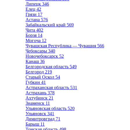
Липецк
346
Елец
42
Грязи
17
Астана
576
Забайкальский край
569
Чита
402
Борзя
14
Могоча
12
Чувашская Республика — Чувашия
566
Чебоксары
340
Новочебоксарск
52
Канаш
36
Белгородская область
549
Белгород
219
Старый Оскол
54
Губкин
41
Астраханская область
531
Астрахань
378
Ахтубинск
21
Знаменск
11
Ульяновская область
520
Ульяновск
341
Димитровград
71
Барыш
11
Томская область
498