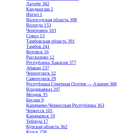
Актобе
382
Кандыагаш
2
Иргиз
1
Вологодская область
398
Вологда
153
Череповец
103
Сокол
13
Тамбовская область
391
Тамбов
241
Котовск
16
Рассказово
12
Республика Хакасия
377
Абакан
237
Черногорск
32
Саяногорск
29
Республика Северная Осетия — Алания
368
Владикавказ
297
Моздок
35
Беслан
9
Карачаево-Черкесская Республика
363
Черкесск
101
Карачаевск
19
Теберда
17
Курская область
362
Курск
258