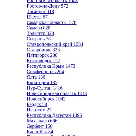
Ростовская область
1608
Ростов-на-Дону
572
Таганрог
118
Шахты
67
Самарская область
1578
Самара
828
Тольятти
328
Сызрань
78
Ставропольский край
1564
Ставрополь
323
Пятигорск
280
Кисловодск
157
Республика Крым
1473
Симферополь
264
Ялта
136
Евпатория
135
Нур-Султан
1416
Новосибирская область
1413
Новосибирск
1042
Бердск
58
Искитим
27
Республика Дагестан
1395
Махачкала
666
Дербент
150
Каспийск
84