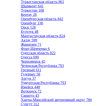
Туркестанская область
861
Шымкент
641
Туркестан
168
Кентау
28
Оренбургская область
842
Оренбург
330
Орск
128
Бузулук
48
Мангистауская область
824
Актау
599
Жанаозен
71
Форт-Шевченко
6
Одесская область
822
Одесса
699
Черноморск
45
Чеченская Республика
793
Грозный
611
Гудермес
58
Аргун
37
Удмуртская Республика
793
Ижевск
448
Воткинск
72
Сарапул
43
Ханты-Мансийский автономный округ
766
Сургут
312