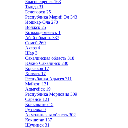
Благовещенск
163
Тында
31
Белогорск
25
Республика Марий Эл
343
Йошкар-Ола
270
Волжск
25
Козьмодемьянск
1
Абай область
337
Семей
269
Аягоз
4
Шар
3
Сахалинская область
318
Южно-Сахалинск
230
Корсаков
17
Холмск
17
Республика Адыгея
311
Майкоп
131
Адыгейск
19
Республика Мордовия
309
Саранск
121
Ковылкино
15
Рузаевка
9
Акмолинская область
302
Кокшетау
137
Щучинск
31