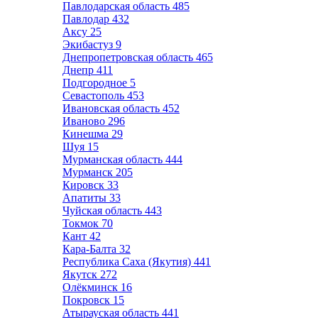
Павлодарская область
485
Павлодар
432
Аксу
25
Экибастуз
9
Днепропетровская область
465
Днепр
411
Подгородное
5
Севастополь
453
Ивановская область
452
Иваново
296
Кинешма
29
Шуя
15
Мурманская область
444
Мурманск
205
Кировск
33
Апатиты
33
Чуйская область
443
Токмок
70
Кант
42
Кара-Балта
32
Республика Саха (Якутия)
441
Якутск
272
Олёкминск
16
Покровск
15
Атырауская область
441