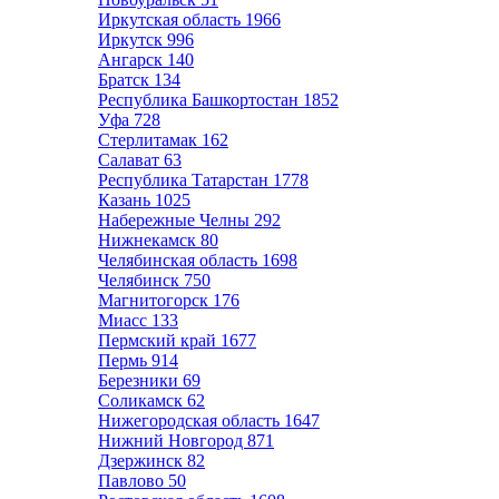
Иркутская область
1966
Иркутск
996
Ангарск
140
Братск
134
Республика Башкортостан
1852
Уфа
728
Стерлитамак
162
Салават
63
Республика Татарстан
1778
Казань
1025
Набережные Челны
292
Нижнекамск
80
Челябинская область
1698
Челябинск
750
Магнитогорск
176
Миасс
133
Пермский край
1677
Пермь
914
Березники
69
Соликамск
62
Нижегородская область
1647
Нижний Новгород
871
Дзержинск
82
Павлово
50