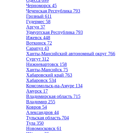
Одесса
699
Черноморск
45
Чеченская Республика
793
Грозный
611
Гудермес
58
Аргун
37
Удмуртская Республика
793
Ижевск
448
Воткинск
72
Сарапул
43
Ханты-Мансийский автономный округ
766
Сургут
312
Нижневартовск
158
Ханты-Мансийск
75
Хабаровский край
763
Хабаровск
534
Комсомольск-на-Амуре
134
Амурск
17
Владимирская область
715
Владимир
255
Ковров
54
Александров
44
Тульская область
704
Тула
350
Новомосковск
61