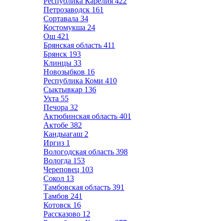
Республика Карелия
422
Петрозаводск
161
Сортавала
34
Костомукша
24
Ош
421
Брянская область
411
Брянск
193
Клинцы
33
Новозыбков
16
Республика Коми
410
Сыктывкар
136
Ухта
55
Печора
32
Актюбинская область
401
Актобе
382
Кандыагаш
2
Иргиз
1
Вологодская область
398
Вологда
153
Череповец
103
Сокол
13
Тамбовская область
391
Тамбов
241
Котовск
16
Рассказово
12