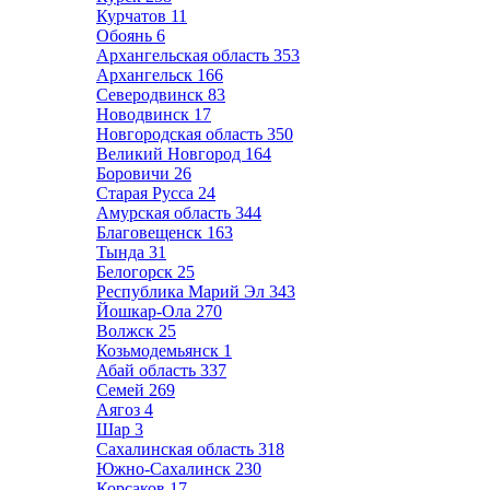
Курчатов
11
Обоянь
6
Архангельская область
353
Архангельск
166
Северодвинск
83
Новодвинск
17
Новгородская область
350
Великий Новгород
164
Боровичи
26
Старая Русса
24
Амурская область
344
Благовещенск
163
Тында
31
Белогорск
25
Республика Марий Эл
343
Йошкар-Ола
270
Волжск
25
Козьмодемьянск
1
Абай область
337
Семей
269
Аягоз
4
Шар
3
Сахалинская область
318
Южно-Сахалинск
230
Корсаков
17