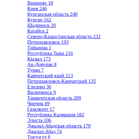
Вишневе
18
Киев
246
Курганская область
240
Курган
162
Шадринск
20
Катайск
2
Северо-Казахстанская область
232
Петропавловск
193
Тайынша
1
Республика Тыва
216
Кызыл
173
Ак-Довурак
8
Туран
7
Камчатский край
213
Петропавловск-Камчатский
135
Елизово
36
Вилючинск
9
Ташкентская область
209
Чирчик
69
Газалкент
17
Республика Калмыкия
182
Элиста
106
Джалал-Абадская область
179
Джалал-Абад
74
Токтогул
8