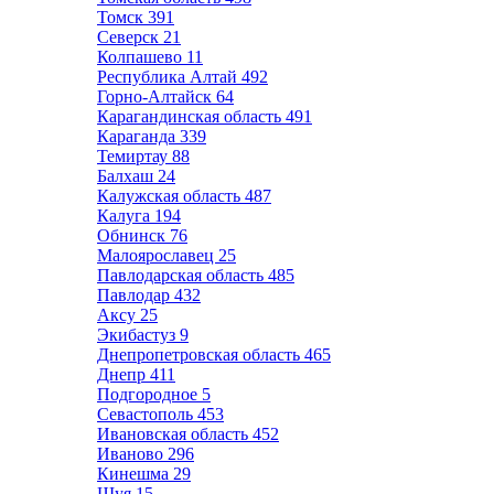
Томск
391
Северск
21
Колпашево
11
Республика Алтай
492
Горно-Алтайск
64
Карагандинская область
491
Караганда
339
Темиртау
88
Балхаш
24
Калужская область
487
Калуга
194
Обнинск
76
Малоярославец
25
Павлодарская область
485
Павлодар
432
Аксу
25
Экибастуз
9
Днепропетровская область
465
Днепр
411
Подгородное
5
Севастополь
453
Ивановская область
452
Иваново
296
Кинешма
29
Шуя
15