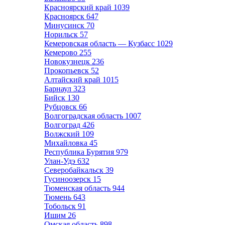
Красноярский край
1039
Красноярск
647
Минусинск
70
Норильск
57
Кемеровская область — Кузбасс
1029
Кемерово
255
Новокузнецк
236
Прокопьевск
52
Алтайский край
1015
Барнаул
323
Бийск
130
Рубцовск
66
Волгоградская область
1007
Волгоград
426
Волжский
109
Михайловка
45
Республика Бурятия
979
Улан-Удэ
632
Северобайкальск
39
Гусиноозерск
15
Тюменская область
944
Тюмень
643
Тобольск
91
Ишим
26
Омская область
898