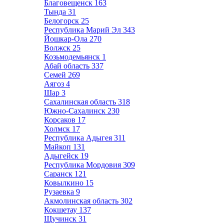
Благовещенск
163
Тында
31
Белогорск
25
Республика Марий Эл
343
Йошкар-Ола
270
Волжск
25
Козьмодемьянск
1
Абай область
337
Семей
269
Аягоз
4
Шар
3
Сахалинская область
318
Южно-Сахалинск
230
Корсаков
17
Холмск
17
Республика Адыгея
311
Майкоп
131
Адыгейск
19
Республика Мордовия
309
Саранск
121
Ковылкино
15
Рузаевка
9
Акмолинская область
302
Кокшетау
137
Щучинск
31