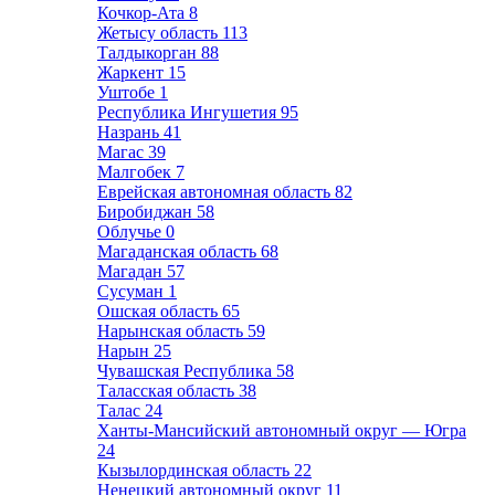
Кочкор-Ата
8
Жетысу область
113
Талдыкорган
88
Жаркент
15
Уштобе
1
Республика Ингушетия
95
Назрань
41
Магас
39
Малгобек
7
Еврейская автономная область
82
Биробиджан
58
Облучье
0
Магаданская область
68
Магадан
57
Сусуман
1
Ошская область
65
Нарынская область
59
Нарын
25
Чувашская Республика
58
Таласская область
38
Талас
24
Ханты-Мансийский автономный округ — Югра
24
Кызылординская область
22
Ненецкий автономный округ
11