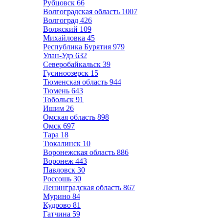
Рубцовск
66
Волгоградская область
1007
Волгоград
426
Волжский
109
Михайловка
45
Республика Бурятия
979
Улан-Удэ
632
Северобайкальск
39
Гусиноозерск
15
Тюменская область
944
Тюмень
643
Тобольск
91
Ишим
26
Омская область
898
Омск
697
Тара
18
Тюкалинск
10
Воронежская область
886
Воронеж
443
Павловск
30
Россошь
30
Ленинградская область
867
Мурино
84
Кудрово
81
Гатчина
59