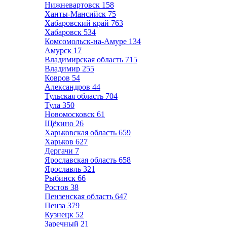
Нижневартовск
158
Ханты-Мансийск
75
Хабаровский край
763
Хабаровск
534
Комсомольск-на-Амуре
134
Амурск
17
Владимирская область
715
Владимир
255
Ковров
54
Александров
44
Тульская область
704
Тула
350
Новомосковск
61
Щёкино
26
Харьковская область
659
Харьков
627
Дергачи
7
Ярославская область
658
Ярославль
321
Рыбинск
66
Ростов
38
Пензенская область
647
Пенза
379
Кузнецк
52
Заречный
21