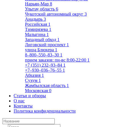
Нарьян-Мар
8
Улытау область
6
Чукотский автономный округ
3
Анадырь
3
Российская
1
Тимирязева
1
Малыгина
1
Западный обход
1
Лиговский проспект
1
улица Блюхера
1
8‒800‒550‒83‒30
1
прием заказов: пн-вс 8:00-22:00
1
+7 (351) 232‒93‒84
1
+7‒930‒036‒76‒55
1
Абхазия
1
Сухум
1
Жамбылская область
1
Московская
0
Статьи и обзоры
О нас
Контакты
Политика конфиденциальности