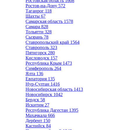
Ростовская область
1608
Ростов-на-Дону
572
Таганрог
118
Шахты
67
Самарская область
1578
Самара
828
Тольятти
328
Сызрань
78
Ставропольский край
1564
Ставрополь
323
Пятигорск
280
Кисловодск
157
Республика Крым
1473
Симферополь
264
Ялта
136
Евпатория
135
Нур-Султан
1416
Новосибирская область
1413
Новосибирск
1042
Бердск
58
Искитим
27
Республика Дагестан
1395
Махачкала
666
Дербент
150
Каспийск
84