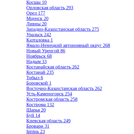
Косшы
10
Орловская область
293
Орел
177
Мценск
20
Ливны
20
Западно-Казахстанская область
275
Уральск
242
Казталовка
1
Ямало-Ненецкий автономный округ
268
Новый Уренгой
86
Ноябрьск
68
Надым
33
Костанайская область
262
Костанай
235
Тобыл
6
Боровской
1
Восточно-Казахстанская область
262
Усть-Каменогорск
254
Костромская область
258
Кострома
132
Шарья
20
Буй
14
Киевская область
249
Бровари
31
Ірпінь
23