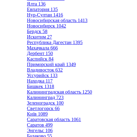
Ялта
136
Евпатория
135
Нур-Султан
1416
Новосибирская область
1413
Новосибирск
1042
Бердск
58
Искитим
27
Республика Дагестан
1395
Махачкала
666
Дербент
150
Каспийск
84
Приморский край
1349
Владивосток
632
Уссурийск
133
Находка
117
Бишкек
1318
Калининградская область
1250
Калининград
723
Зеленоградск
100
Светлогорск
66
Київ
1089
Саратовская область
1061
Саратов
499
Энгельс
106
Балаково
55