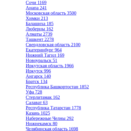
Сочи
1169
Анапа
241
Московская область
3500
Химки
213
Балашиха
185
Люберцы
162
Алматы
2739
Ташкент
2278
Свердловская область
2100
Екатеринбург
964
Нижний Тагил
169
Новоуральск
51
Иркутская область
1966
Иркутск
996
Ангарск
140
Братск
134
Республика Башкортостан
1852
Уфа
728
Стерлитамак
162
Салават
63
Республика Татарстан
1778
Казань
1025
Набережные Челны
292
Нижнекамск
80
Челябинская область
1698