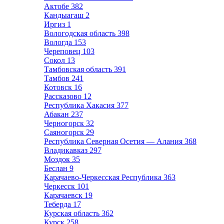
Актобе
382
Кандыагаш
2
Иргиз
1
Вологодская область
398
Вологда
153
Череповец
103
Сокол
13
Тамбовская область
391
Тамбов
241
Котовск
16
Рассказово
12
Республика Хакасия
377
Абакан
237
Черногорск
32
Саяногорск
29
Республика Северная Осетия — Алания
368
Владикавказ
297
Моздок
35
Беслан
9
Карачаево-Черкесская Республика
363
Черкесск
101
Карачаевск
19
Теберда
17
Курская область
362
Курск
258