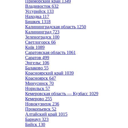
Приморский край
1349
Владивосток
632
Уссурийск
133
Находка
117
Бишкек
1318
Калининградская область
1250
Калининград
723
Зеленоградск
100
Светлогорск
66
Київ
1089
Саратовская область
1061
Саратов
499
Энгельс
106
Балаково
55
Красноярский край
1039
Красноярск
647
Минусинск
70
Норильск
57
Кемеровская область — Кузбасс
1029
Кемерово
255
Новокузнецк
236
Прокопьевск
52
Алтайский край
1015
Барнаул
323
Бийск
130