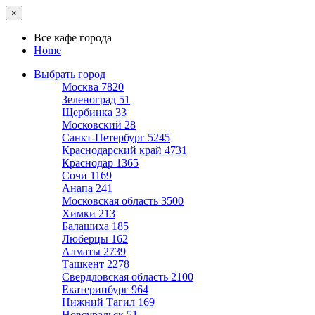
×
Все кафе города
Home
Выбрать город
Москва
7820
Зеленоград
51
Щербинка
33
Московский
28
Санкт-Петербург
5245
Краснодарский край
4731
Краснодар
1365
Сочи
1169
Анапа
241
Московская область
3500
Химки
213
Балашиха
185
Люберцы
162
Алматы
2739
Ташкент
2278
Свердловская область
2100
Екатеринбург
964
Нижний Тагил
169
Новоуральск
51