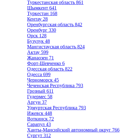
Туркестанская область
861
Шымкент
641
Туркестан
168
Кентау
28
Оренбургская область
842
Оренбург
330
Орск
128
Бузулук
48
Мангистауская область
824
Актау
599
Жанаозен
71
Форт-Шевченко
6
Одесская область
822
Одесса
699
Черноморск
45
Чеченская Республика
793
Грозный
611
Гудермес
58
Аргун
37
Удмуртская Республика
793
Ижевск
448
Воткинск
72
Сарапул
43
Ханты-Мансийский автономный округ
766
Сургут
312