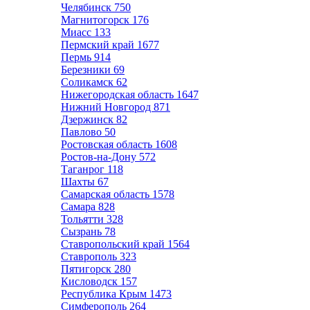
Челябинск
750
Магнитогорск
176
Миасс
133
Пермский край
1677
Пермь
914
Березники
69
Соликамск
62
Нижегородская область
1647
Нижний Новгород
871
Дзержинск
82
Павлово
50
Ростовская область
1608
Ростов-на-Дону
572
Таганрог
118
Шахты
67
Самарская область
1578
Самара
828
Тольятти
328
Сызрань
78
Ставропольский край
1564
Ставрополь
323
Пятигорск
280
Кисловодск
157
Республика Крым
1473
Симферополь
264