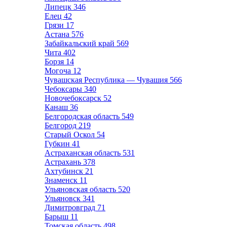
Липецк
346
Елец
42
Грязи
17
Астана
576
Забайкальский край
569
Чита
402
Борзя
14
Могоча
12
Чувашская Республика — Чувашия
566
Чебоксары
340
Новочебоксарск
52
Канаш
36
Белгородская область
549
Белгород
219
Старый Оскол
54
Губкин
41
Астраханская область
531
Астрахань
378
Ахтубинск
21
Знаменск
11
Ульяновская область
520
Ульяновск
341
Димитровград
71
Барыш
11
Томская область
498