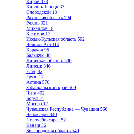
Киров
378
Кирово-Чепецк
37
Слободской
18
Рязанская область
594
Рязань
321
Михайлов
18
Касимов
17
Иссык-Кульская область
592
Чолпон-Ата
114
Каракол
95
Балыкчы
48
Липецкая область
590
Липецк
346
Елец
42
Грязи
17
Астана
576
Забайкальский край
569
Чита
402
Борзя
14
Могоча
12
Чувашская Республика — Чувашия
566
Чебоксары
340
Новочебоксарск
52
Канаш
36
Белгородская область
549