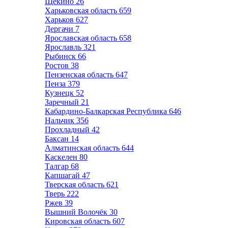
Щёкино
26
Харьковская область
659
Харьков
627
Дергачи
7
Ярославская область
658
Ярославль
321
Рыбинск
66
Ростов
38
Пензенская область
647
Пенза
379
Кузнецк
52
Заречный
21
Кабардино-Балкарская Республика
646
Нальчик
356
Прохладный
42
Баксан
14
Алматинская область
644
Каскелен
80
Талгар
68
Капшагай
47
Тверская область
621
Тверь
222
Ржев
39
Вышний Волочёк
30
Кировская область
607