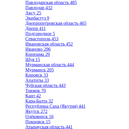
Павлодарская область
485
Павлодар
432
Аксу
25
Экибастуз
9
Днепропетровская область
465
Днепр
411
Подгородное
5
Севастополь
453
Ивановская область
452
Иваново
296
Кинешма
29
Шуя
15
Мурманская область
444
Мурманск
205
Кировск
33
Апатиты
33
Чуйская область
443
Токмок
70
Кант
42
Кара-Балта
32
Республика Саха (Якутия)
441
Якутск
272
Олёкминск
16
Покровск
15
Атырауская область
441