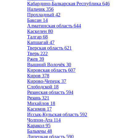
Кабардино-Балкарская Республика
646
Нальчик
356
Прохладный
42
Баксан
14
Алматинская область
644
Каскелен
80
Талгар
68
Капшагай
47
Тверская область
621
Тверь
222
Ржев
39
Вышний Волочёк
30
Кировская область
607
Киров
378
Кирово-Чепецк
37
Слободской
18
Рязанская область
594
Рязань
321
Михайлов
18
Касимов
17
Иссык-Кульская область
592
Чолпон-Ата
114
Каракол
95
Балыкчы
48
Липецкая область
590