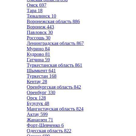
Омск
697
Тара
18
Тюкалинск
10
Воронежская область
886
Воронеж
443
Павловск
30
Россошь
30
Ленинградская область
867
Мурино
84
Кудрово
81
Гатчина
59
Туркестанская область
861
Шымкент
641
Туркестан
168
Кентау
28
Оренбургская область
842
Оренбург
330
Орск
128
Бузулук
48
Мангистауская область
824
Актау
599
Жанаозен
71
Форт-Шевченко
6
Одесская область
822