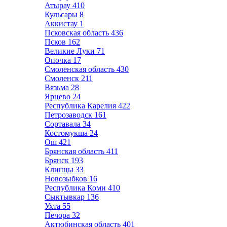
Атырау
410
Кульсары
8
Аккистау
1
Псковская область
436
Псков
162
Великие Луки
71
Опочка
17
Смоленская область
430
Смоленск
211
Вязьма
28
Ярцево
24
Республика Карелия
422
Петрозаводск
161
Сортавала
34
Костомукша
24
Ош
421
Брянская область
411
Брянск
193
Клинцы
33
Новозыбков
16
Республика Коми
410
Сыктывкар
136
Ухта
55
Печора
32
Актюбинская область
401