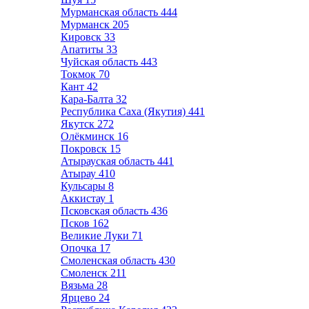
Мурманская область
444
Мурманск
205
Кировск
33
Апатиты
33
Чуйская область
443
Токмок
70
Кант
42
Кара-Балта
32
Республика Саха (Якутия)
441
Якутск
272
Олёкминск
16
Покровск
15
Атырауская область
441
Атырау
410
Кульсары
8
Аккистау
1
Псковская область
436
Псков
162
Великие Луки
71
Опочка
17
Смоленская область
430
Смоленск
211
Вязьма
28
Ярцево
24