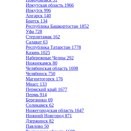
Иркутская область
1966
Иркутск
996
Ангарск
140
Братск
134
Республика Башкортостан
1852
Уфа
728
Стерлитамак
162
Салават
63
Республика Татарстан
1778
Казань
1025
Набережные Челны
292
Нижнекамск
80
Челябинская область
1698
Челябинск
750
Магнитогорск
176
Миасс
133
Пермский край
1677
Пермь
914
Березники
69
Соликамск
62
Нижегородская область
1647
Нижний Новгород
871
Дзержинск
82
Павлово
50