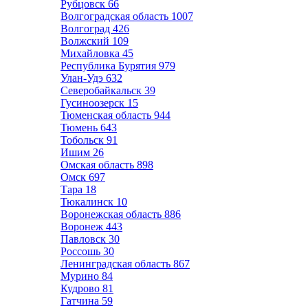
Рубцовск
66
Волгоградская область
1007
Волгоград
426
Волжский
109
Михайловка
45
Республика Бурятия
979
Улан-Удэ
632
Северобайкальск
39
Гусиноозерск
15
Тюменская область
944
Тюмень
643
Тобольск
91
Ишим
26
Омская область
898
Омск
697
Тара
18
Тюкалинск
10
Воронежская область
886
Воронеж
443
Павловск
30
Россошь
30
Ленинградская область
867
Мурино
84
Кудрово
81
Гатчина
59