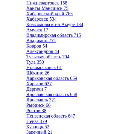
Нижневартовск
158
Ханты-Мансийск
75
Хабаровский край
763
Хабаровск
534
Комсомольск-на-Амуре
134
Амурск
17
Владимирская область
715
Владимир
255
Ковров
54
Александров
44
Тульская область
704
Тула
350
Новомосковск
61
Щёкино
26
Харьковская область
659
Харьков
627
Дергачи
7
Ярославская область
658
Ярославль
321
Рыбинск
66
Ростов
38
Пензенская область
647
Пенза
379
Кузнецк
52
Заречный
21