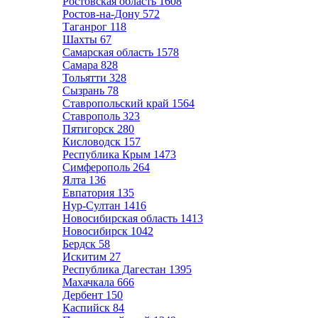
Ростовская область
1608
Ростов-на-Дону
572
Таганрог
118
Шахты
67
Самарская область
1578
Самара
828
Тольятти
328
Сызрань
78
Ставропольский край
1564
Ставрополь
323
Пятигорск
280
Кисловодск
157
Республика Крым
1473
Симферополь
264
Ялта
136
Евпатория
135
Нур-Султан
1416
Новосибирская область
1413
Новосибирск
1042
Бердск
58
Искитим
27
Республика Дагестан
1395
Махачкала
666
Дербент
150
Каспийск
84