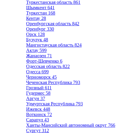
Туркестанская область
861
Шымкент
641
Туркестан
168
Кентау
28
Оренбургская область
842
Оренбург
330
Орск
128
Бузулук
48
Мангистауская область
824
Актау
599
Жанаозен
71
Форт-Шевченко
6
Одесская область
822
Одесса
699
Черноморск
45
Чеченская Республика
793
Грозный
611
Гудермес
58
Аргун
37
Удмуртская Республика
793
Ижевск
448
Воткинск
72
Сарапул
43
Ханты-Мансийский автономный округ
766
Сургут
312