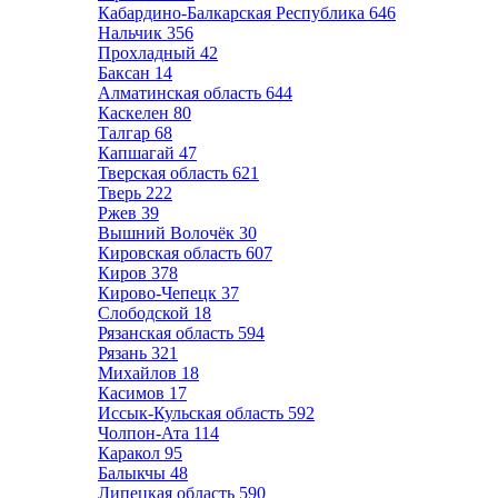
Кабардино-Балкарская Республика
646
Нальчик
356
Прохладный
42
Баксан
14
Алматинская область
644
Каскелен
80
Талгар
68
Капшагай
47
Тверская область
621
Тверь
222
Ржев
39
Вышний Волочёк
30
Кировская область
607
Киров
378
Кирово-Чепецк
37
Слободской
18
Рязанская область
594
Рязань
321
Михайлов
18
Касимов
17
Иссык-Кульская область
592
Чолпон-Ата
114
Каракол
95
Балыкчы
48
Липецкая область
590