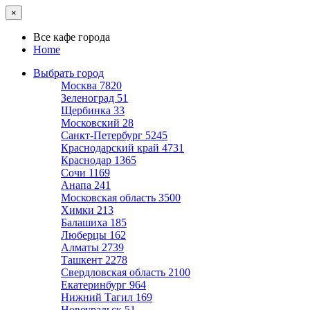
×
Все кафе города
Home
Выбрать город
Москва
7820
Зеленоград
51
Щербинка
33
Московский
28
Санкт-Петербург
5245
Краснодарский край
4731
Краснодар
1365
Сочи
1169
Анапа
241
Московская область
3500
Химки
213
Балашиха
185
Люберцы
162
Алматы
2739
Ташкент
2278
Свердловская область
2100
Екатеринбург
964
Нижний Тагил
169
Новоуральск
51