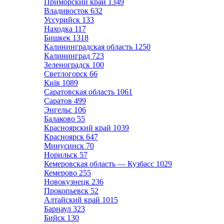
Приморский край
1349
Владивосток
632
Уссурийск
133
Находка
117
Бишкек
1318
Калининградская область
1250
Калининград
723
Зеленоградск
100
Светлогорск
66
Київ
1089
Саратовская область
1061
Саратов
499
Энгельс
106
Балаково
55
Красноярский край
1039
Красноярск
647
Минусинск
70
Норильск
57
Кемеровская область — Кузбасс
1029
Кемерово
255
Новокузнецк
236
Прокопьевск
52
Алтайский край
1015
Барнаул
323
Бийск
130