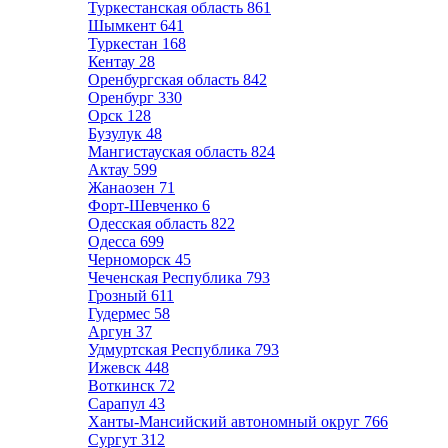
Туркестанская область
861
Шымкент
641
Туркестан
168
Кентау
28
Оренбургская область
842
Оренбург
330
Орск
128
Бузулук
48
Мангистауская область
824
Актау
599
Жанаозен
71
Форт-Шевченко
6
Одесская область
822
Одесса
699
Черноморск
45
Чеченская Республика
793
Грозный
611
Гудермес
58
Аргун
37
Удмуртская Республика
793
Ижевск
448
Воткинск
72
Сарапул
43
Ханты-Мансийский автономный округ
766
Сургут
312