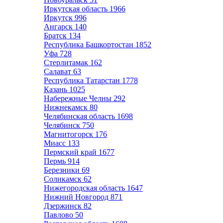
Иркутская область
1966
Иркутск
996
Ангарск
140
Братск
134
Республика Башкортостан
1852
Уфа
728
Стерлитамак
162
Салават
63
Республика Татарстан
1778
Казань
1025
Набережные Челны
292
Нижнекамск
80
Челябинская область
1698
Челябинск
750
Магнитогорск
176
Миасс
133
Пермский край
1677
Пермь
914
Березники
69
Соликамск
62
Нижегородская область
1647
Нижний Новгород
871
Дзержинск
82
Павлово
50