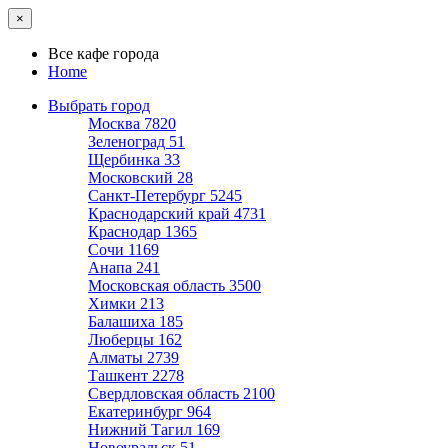
×
Все кафе города
Home
Выбрать город
Москва
7820
Зеленоград
51
Щербинка
33
Московский
28
Санкт-Петербург
5245
Краснодарский край
4731
Краснодар
1365
Сочи
1169
Анапа
241
Московская область
3500
Химки
213
Балашиха
185
Люберцы
162
Алматы
2739
Ташкент
2278
Свердловская область
2100
Екатеринбург
964
Нижний Тагил
169
Новоуральск
51