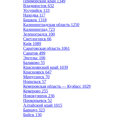
Приморский край
1349
Владивосток
632
Уссурийск
133
Находка
117
Бишкек
1318
Калининградская область
1250
Калининград
723
Зеленоградск
100
Светлогорск
66
Київ
1089
Саратовская область
1061
Саратов
499
Энгельс
106
Балаково
55
Красноярский край
1039
Красноярск
647
Минусинск
70
Норильск
57
Кемеровская область — Кузбасс
1029
Кемерово
255
Новокузнецк
236
Прокопьевск
52
Алтайский край
1015
Барнаул
323
Бийск
130