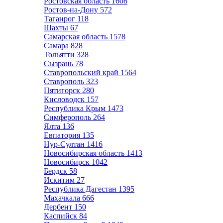
Ростовская область
1608
Ростов-на-Дону
572
Таганрог
118
Шахты
67
Самарская область
1578
Самара
828
Тольятти
328
Сызрань
78
Ставропольский край
1564
Ставрополь
323
Пятигорск
280
Кисловодск
157
Республика Крым
1473
Симферополь
264
Ялта
136
Евпатория
135
Нур-Султан
1416
Новосибирская область
1413
Новосибирск
1042
Бердск
58
Искитим
27
Республика Дагестан
1395
Махачкала
666
Дербент
150
Каспийск
84