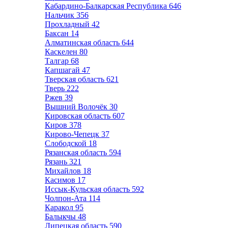
Кабардино-Балкарская Республика
646
Нальчик
356
Прохладный
42
Баксан
14
Алматинская область
644
Каскелен
80
Талгар
68
Капшагай
47
Тверская область
621
Тверь
222
Ржев
39
Вышний Волочёк
30
Кировская область
607
Киров
378
Кирово-Чепецк
37
Слободской
18
Рязанская область
594
Рязань
321
Михайлов
18
Касимов
17
Иссык-Кульская область
592
Чолпон-Ата
114
Каракол
95
Балыкчы
48
Липецкая область
590