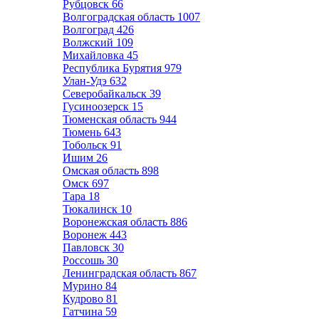
Рубцовск
66
Волгоградская область
1007
Волгоград
426
Волжский
109
Михайловка
45
Республика Бурятия
979
Улан-Удэ
632
Северобайкальск
39
Гусиноозерск
15
Тюменская область
944
Тюмень
643
Тобольск
91
Ишим
26
Омская область
898
Омск
697
Тара
18
Тюкалинск
10
Воронежская область
886
Воронеж
443
Павловск
30
Россошь
30
Ленинградская область
867
Мурино
84
Кудрово
81
Гатчина
59