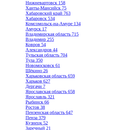
Нижневартовск
158
Ханты-Мансийск
75
Хабаровский край
763
Хабаровск
534
Комсомольск-на-Амуре
134
Амурск
17
Владимирская область
715
Владимир
255
Ковров
54
Александров
44
Тульская область
704
Тула
350
Новомосковск
61
Щёкино
26
Харьковская область
659
Харьков
627
Дергачи
7
Ярославская область
658
Ярославль
321
Рыбинск
66
Ростов
38
Пензенская область
647
Пенза
379
Кузнецк
52
Заречный
21