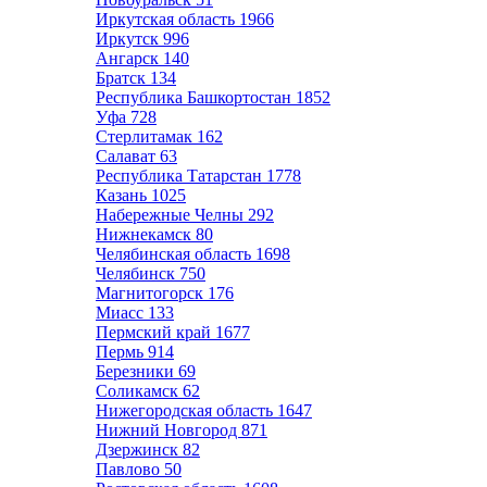
Иркутская область
1966
Иркутск
996
Ангарск
140
Братск
134
Республика Башкортостан
1852
Уфа
728
Стерлитамак
162
Салават
63
Республика Татарстан
1778
Казань
1025
Набережные Челны
292
Нижнекамск
80
Челябинская область
1698
Челябинск
750
Магнитогорск
176
Миасс
133
Пермский край
1677
Пермь
914
Березники
69
Соликамск
62
Нижегородская область
1647
Нижний Новгород
871
Дзержинск
82
Павлово
50