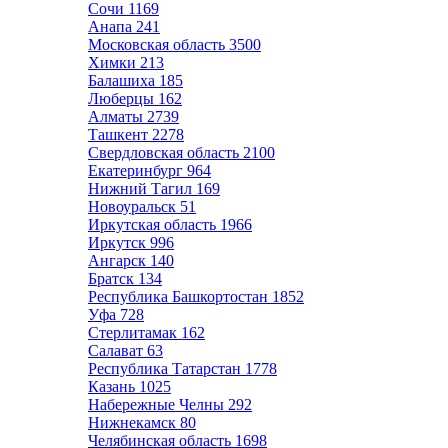
Сочи
1169
Анапа
241
Московская область
3500
Химки
213
Балашиха
185
Люберцы
162
Алматы
2739
Ташкент
2278
Свердловская область
2100
Екатеринбург
964
Нижний Тагил
169
Новоуральск
51
Иркутская область
1966
Иркутск
996
Ангарск
140
Братск
134
Республика Башкортостан
1852
Уфа
728
Стерлитамак
162
Салават
63
Республика Татарстан
1778
Казань
1025
Набережные Челны
292
Нижнекамск
80
Челябинская область
1698