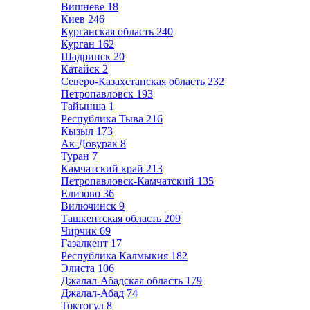
Вишневе
18
Киев
246
Курганская область
240
Курган
162
Шадринск
20
Катайск
2
Северо-Казахстанская область
232
Петропавловск
193
Тайынша
1
Республика Тыва
216
Кызыл
173
Ак-Довурак
8
Туран
7
Камчатский край
213
Петропавловск-Камчатский
135
Елизово
36
Вилючинск
9
Ташкентская область
209
Чирчик
69
Газалкент
17
Республика Калмыкия
182
Элиста
106
Джалал-Абадская область
179
Джалал-Абад
74
Токтогул
8