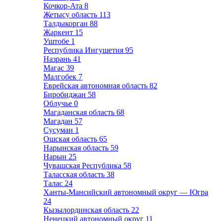
Кочкор-Ата
8
Жетысу область
113
Талдыкорган
88
Жаркент
15
Уштобе
1
Республика Ингушетия
95
Назрань
41
Магас
39
Малгобек
7
Еврейская автономная область
82
Биробиджан
58
Облучье
0
Магаданская область
68
Магадан
57
Сусуман
1
Ошская область
65
Нарынская область
59
Нарын
25
Чувашская Республика
58
Таласская область
38
Талас
24
Ханты-Мансийский автономный округ — Югра
24
Кызылординская область
22
Ненецкий автономный округ
11