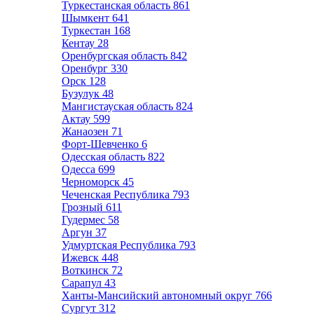
Туркестанская область
861
Шымкент
641
Туркестан
168
Кентау
28
Оренбургская область
842
Оренбург
330
Орск
128
Бузулук
48
Мангистауская область
824
Актау
599
Жанаозен
71
Форт-Шевченко
6
Одесская область
822
Одесса
699
Черноморск
45
Чеченская Республика
793
Грозный
611
Гудермес
58
Аргун
37
Удмуртская Республика
793
Ижевск
448
Воткинск
72
Сарапул
43
Ханты-Мансийский автономный округ
766
Сургут
312