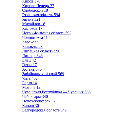
Киров
378
Кирово-Чепецк
37
Слободской
18
Рязанская область
594
Рязань
321
Михайлов
18
Касимов
17
Иссык-Кульская область
592
Чолпон-Ата
114
Каракол
95
Балыкчы
48
Липецкая область
590
Липецк
346
Елец
42
Грязи
17
Астана
576
Забайкальский край
569
Чита
402
Борзя
14
Могоча
12
Чувашская Республика — Чувашия
566
Чебоксары
340
Новочебоксарск
52
Канаш
36
Белгородская область
549