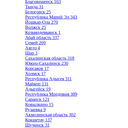
Благовещенск
163
Тында
31
Белогорск
25
Республика Марий Эл
343
Йошкар-Ола
270
Волжск
25
Козьмодемьянск
1
Абай область
337
Семей
269
Аягоз
4
Шар
3
Сахалинская область
318
Южно-Сахалинск
230
Корсаков
17
Холмск
17
Республика Адыгея
311
Майкоп
131
Адыгейск
19
Республика Мордовия
309
Саранск
121
Ковылкино
15
Рузаевка
9
Акмолинская область
302
Кокшетау
137
Щучинск
31