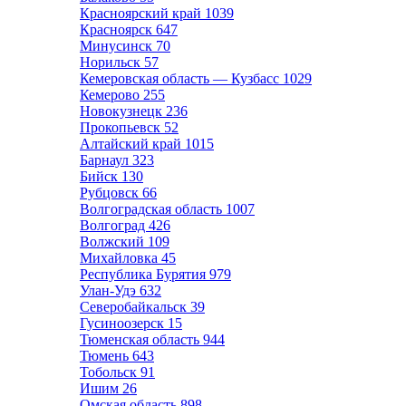
Красноярский край
1039
Красноярск
647
Минусинск
70
Норильск
57
Кемеровская область — Кузбасс
1029
Кемерово
255
Новокузнецк
236
Прокопьевск
52
Алтайский край
1015
Барнаул
323
Бийск
130
Рубцовск
66
Волгоградская область
1007
Волгоград
426
Волжский
109
Михайловка
45
Республика Бурятия
979
Улан-Удэ
632
Северобайкальск
39
Гусиноозерск
15
Тюменская область
944
Тюмень
643
Тобольск
91
Ишим
26
Омская область
898