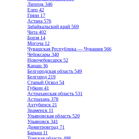
Липецк
346
Елец
42
Грязи
17
Астана
576
Забайкальский край
569
Чита
402
Борзя
14
Могоча
12
Чувашская Республика — Чувашия
566
Чебоксары
340
Новочебоксарск
52
Канаш
36
Белгородская область
549
Белгород
219
Старый Оскол
54
Губкин
41
Астраханская область
531
Астрахань
378
Ахтубинск
21
Знаменск
11
Ульяновская область
520
Ульяновск
341
Димитровград
71
Барыш
11
Томская область
498