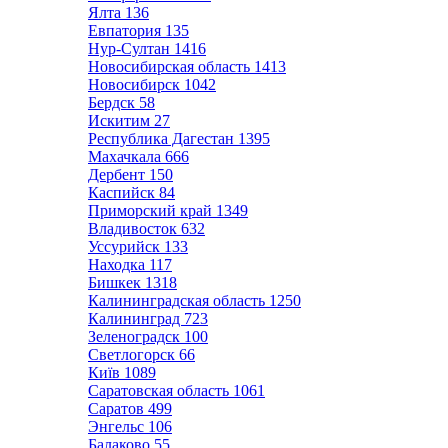
Ялта
136
Евпатория
135
Нур-Султан
1416
Новосибирская область
1413
Новосибирск
1042
Бердск
58
Искитим
27
Республика Дагестан
1395
Махачкала
666
Дербент
150
Каспийск
84
Приморский край
1349
Владивосток
632
Уссурийск
133
Находка
117
Бишкек
1318
Калининградская область
1250
Калининград
723
Зеленоградск
100
Светлогорск
66
Київ
1089
Саратовская область
1061
Саратов
499
Энгельс
106
Балаково
55