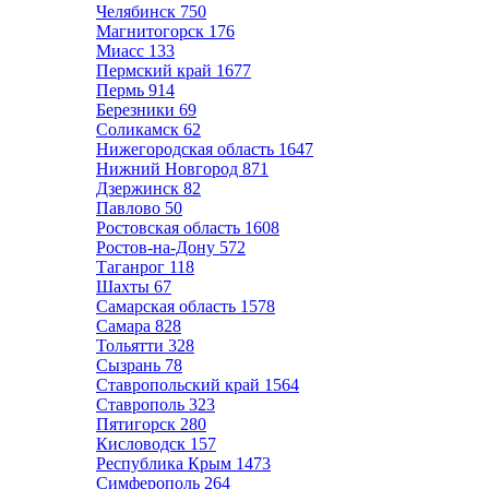
Челябинск
750
Магнитогорск
176
Миасс
133
Пермский край
1677
Пермь
914
Березники
69
Соликамск
62
Нижегородская область
1647
Нижний Новгород
871
Дзержинск
82
Павлово
50
Ростовская область
1608
Ростов-на-Дону
572
Таганрог
118
Шахты
67
Самарская область
1578
Самара
828
Тольятти
328
Сызрань
78
Ставропольский край
1564
Ставрополь
323
Пятигорск
280
Кисловодск
157
Республика Крым
1473
Симферополь
264