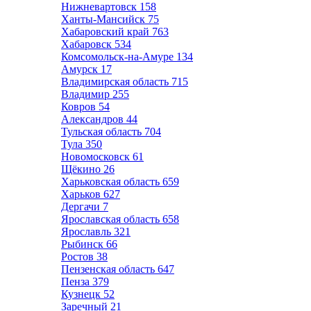
Нижневартовск
158
Ханты-Мансийск
75
Хабаровский край
763
Хабаровск
534
Комсомольск-на-Амуре
134
Амурск
17
Владимирская область
715
Владимир
255
Ковров
54
Александров
44
Тульская область
704
Тула
350
Новомосковск
61
Щёкино
26
Харьковская область
659
Харьков
627
Дергачи
7
Ярославская область
658
Ярославль
321
Рыбинск
66
Ростов
38
Пензенская область
647
Пенза
379
Кузнецк
52
Заречный
21