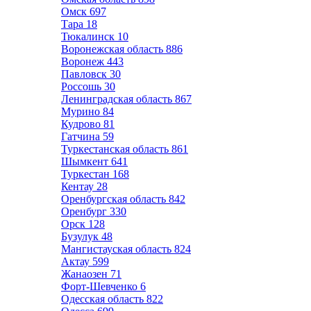
Омск
697
Тара
18
Тюкалинск
10
Воронежская область
886
Воронеж
443
Павловск
30
Россошь
30
Ленинградская область
867
Мурино
84
Кудрово
81
Гатчина
59
Туркестанская область
861
Шымкент
641
Туркестан
168
Кентау
28
Оренбургская область
842
Оренбург
330
Орск
128
Бузулук
48
Мангистауская область
824
Актау
599
Жанаозен
71
Форт-Шевченко
6
Одесская область
822