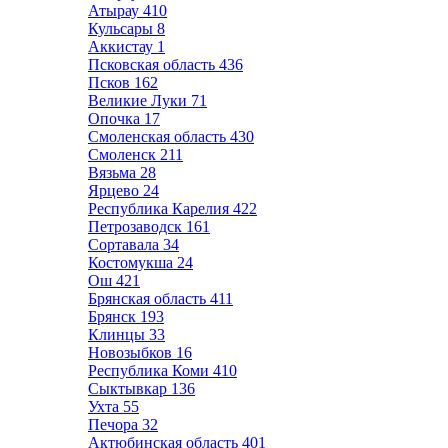
Атырау
410
Кульсары
8
Аккистау
1
Псковская область
436
Псков
162
Великие Луки
71
Опочка
17
Смоленская область
430
Смоленск
211
Вязьма
28
Ярцево
24
Республика Карелия
422
Петрозаводск
161
Сортавала
34
Костомукша
24
Ош
421
Брянская область
411
Брянск
193
Клинцы
33
Новозыбков
16
Республика Коми
410
Сыктывкар
136
Ухта
55
Печора
32
Актюбинская область
401