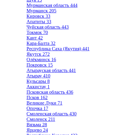
Мурманская область
444
Мурманск
205
Кировск
33
Апатиты
33
Чуйская область
443
Токмок
70
Кант
42
Кара-Балта
32
Республика Саха (Якутия)
441
Якутск
272
Олёкминск
16
Покровск
15
Атырауская область
441
Атырау
410
Кульсары
8
Аккистау
1
Псковская область
436
Псков
162
Великие Луки
71
Опочка
17
Смоленская область
430
Смоленск
211
Вязьма
28
Ярцево
24