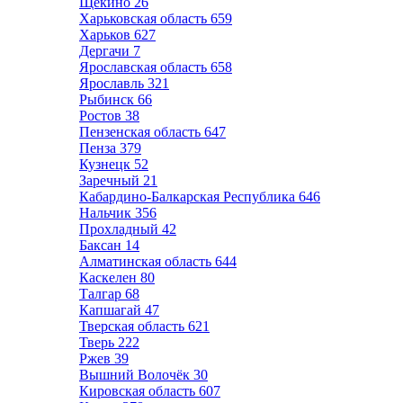
Щёкино
26
Харьковская область
659
Харьков
627
Дергачи
7
Ярославская область
658
Ярославль
321
Рыбинск
66
Ростов
38
Пензенская область
647
Пенза
379
Кузнецк
52
Заречный
21
Кабардино-Балкарская Республика
646
Нальчик
356
Прохладный
42
Баксан
14
Алматинская область
644
Каскелен
80
Талгар
68
Капшагай
47
Тверская область
621
Тверь
222
Ржев
39
Вышний Волочёк
30
Кировская область
607