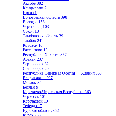
Актобе
382
Кандыагаш
2
Иргиз
1
Вологодская область
398
Вологда
153
Череповец
103
Сокол
13
Тамбовская область
391
Тамбов
241
Котовск
16
Рассказово
12
Республика Хакасия
377
Абакан
237
Черногорск
32
Саяногорск
29
Республика Северная Осетия — Алания
368
Владикавказ
297
Моздок
35
Беслан
9
Карачаево-Черкесская Республика
363
Черкесск
101
Карачаевск
19
Теберда
17
Курская область
362
Курск
258