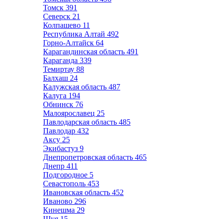
Томск
391
Северск
21
Колпашево
11
Республика Алтай
492
Горно-Алтайск
64
Карагандинская область
491
Караганда
339
Темиртау
88
Балхаш
24
Калужская область
487
Калуга
194
Обнинск
76
Малоярославец
25
Павлодарская область
485
Павлодар
432
Аксу
25
Экибастуз
9
Днепропетровская область
465
Днепр
411
Подгородное
5
Севастополь
453
Ивановская область
452
Иваново
296
Кинешма
29
Шуя
15