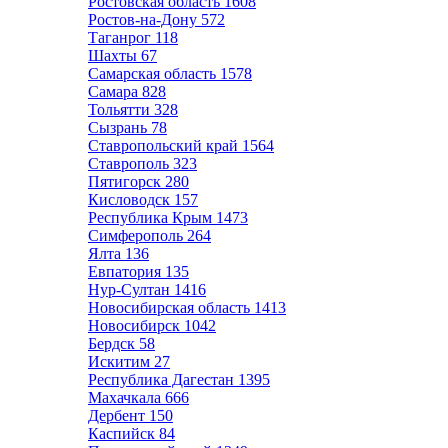
Ростовская область
1608
Ростов-на-Дону
572
Таганрог
118
Шахты
67
Самарская область
1578
Самара
828
Тольятти
328
Сызрань
78
Ставропольский край
1564
Ставрополь
323
Пятигорск
280
Кисловодск
157
Республика Крым
1473
Симферополь
264
Ялта
136
Евпатория
135
Нур-Султан
1416
Новосибирская область
1413
Новосибирск
1042
Бердск
58
Искитим
27
Республика Дагестан
1395
Махачкала
666
Дербент
150
Каспийск
84