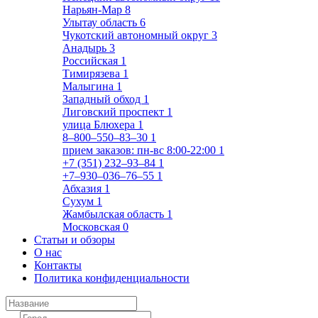
Нарьян-Мар
8
Улытау область
6
Чукотский автономный округ
3
Анадырь
3
Российская
1
Тимирязева
1
Малыгина
1
Западный обход
1
Лиговский проспект
1
улица Блюхера
1
8‒800‒550‒83‒30
1
прием заказов: пн-вс 8:00-22:00
1
+7 (351) 232‒93‒84
1
+7‒930‒036‒76‒55
1
Абхазия
1
Сухум
1
Жамбылская область
1
Московская
0
Статьи и обзоры
О нас
Контакты
Политика конфиденциальности