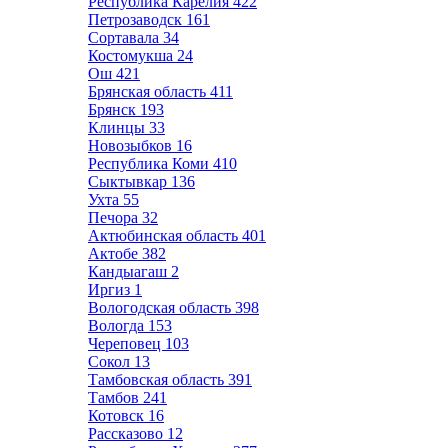
Республика Карелия
422
Петрозаводск
161
Сортавала
34
Костомукша
24
Ош
421
Брянская область
411
Брянск
193
Клинцы
33
Новозыбков
16
Республика Коми
410
Сыктывкар
136
Ухта
55
Печора
32
Актюбинская область
401
Актобе
382
Кандыагаш
2
Иргиз
1
Вологодская область
398
Вологда
153
Череповец
103
Сокол
13
Тамбовская область
391
Тамбов
241
Котовск
16
Рассказово
12