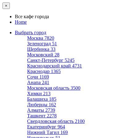
×
Все кафе города
Home
Выбрать город
Москва
7820
Зеленоград
51
Щербинка
33
Московский
28
Санкт-Петербург
5245
Краснодарский край
4731
Краснодар
1365
Сочи
1169
Анапа
241
Московская область
3500
Химки
213
Балашиха
185
Люберцы
162
Алматы
2739
Ташкент
2278
Свердловская область
2100
Екатеринбург
964
Нижний Тагил
169
Новоуральск
51