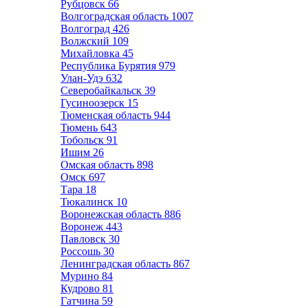
Рубцовск
66
Волгоградская область
1007
Волгоград
426
Волжский
109
Михайловка
45
Республика Бурятия
979
Улан-Удэ
632
Северобайкальск
39
Гусиноозерск
15
Тюменская область
944
Тюмень
643
Тобольск
91
Ишим
26
Омская область
898
Омск
697
Тара
18
Тюкалинск
10
Воронежская область
886
Воронеж
443
Павловск
30
Россошь
30
Ленинградская область
867
Мурино
84
Кудрово
81
Гатчина
59