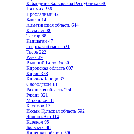
Кабардино-Балкарская Республика
646
Нальчик
356
Прохладный
42
Баксан
14
Алматинская область
644
Каскелен
80
Талгар
68
Капшагай
47
Тверская область
621
Тверь
222
Ржев
39
Вышний Волочёк
30
Кировская область
607
Киров
378
Кирово-Чепецк
37
Слободской
18
Рязанская область
594
Рязань
321
Михайлов
18
Касимов
17
Иссык-Кульская область
592
Чолпон-Ата
114
Каракол
95
Балыкчы
48
Липецкая область
590