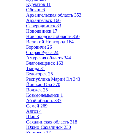
Курчатов
11
Обоянь
6
Архангельская область
353
Архангельск
166
Северодвинск
83
Новодвинск
17
Новгородская область
350
Великий Новгород
164
Боровичи
26
Старая Русса
24
Амурская область
344
Благовещенск
163
Тында
31
Белогорск
25
Республика Марий Эл
343
Йошкар-Ола
270
Волжск
25
Козьмодемьянск
1
Абай область
337
Семей
269
Аягоз
4
Шар
3
Сахалинская область
318
Южно-Сахалинск
230
Корсаков
17