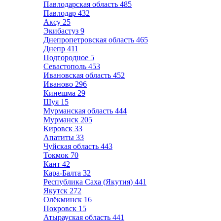
Павлодарская область
485
Павлодар
432
Аксу
25
Экибастуз
9
Днепропетровская область
465
Днепр
411
Подгородное
5
Севастополь
453
Ивановская область
452
Иваново
296
Кинешма
29
Шуя
15
Мурманская область
444
Мурманск
205
Кировск
33
Апатиты
33
Чуйская область
443
Токмок
70
Кант
42
Кара-Балта
32
Республика Саха (Якутия)
441
Якутск
272
Олёкминск
16
Покровск
15
Атырауская область
441