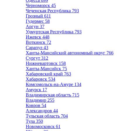
Одесса
699
Черноморск
45
Чеченская Республика
793
Грозный
611
Гудермес
58
Аргун
37
Удмуртская Республика
793
Ижевск
448
Воткинск
72
Сарапул
43
Ханты-Мансийский автономный округ
766
Сургут
312
Нижневартовск
158
Ханты-Мансийск
75
Хабаровский край
763
Хабаровск
534
Комсомольск-на-Амуре
134
Амурск
17
Владимирская область
715
Владимир
255
Ковров
54
Александров
44
Тульская область
704
Тула
350
Новомосковск
61