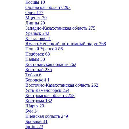
Косшы
10
Орловская область
293
Орел
177
Мценск
20
Ливны
20
Западно-Казахстанская область
275
Уральск
242
Казталовка
1
Ямало-Ненецкий автономный округ
268
Новый Уренгой
86
Ноябрьск
68
Надым
33
Костанайская область
262
Костанай
235
Тобыл
6
Боровской
1
Восточно-Казахстанская область
262
Усть-Каменогорск
254
Костромская область
258
Кострома
132
Шарья
20
Буй
14
Киевская область
249
Бровари
31
Ірпінь
23