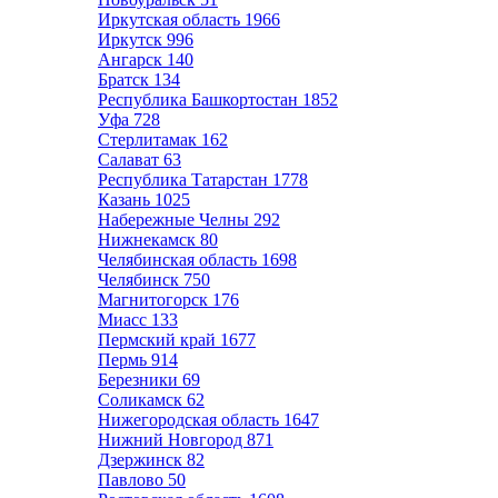
Иркутская область
1966
Иркутск
996
Ангарск
140
Братск
134
Республика Башкортостан
1852
Уфа
728
Стерлитамак
162
Салават
63
Республика Татарстан
1778
Казань
1025
Набережные Челны
292
Нижнекамск
80
Челябинская область
1698
Челябинск
750
Магнитогорск
176
Миасс
133
Пермский край
1677
Пермь
914
Березники
69
Соликамск
62
Нижегородская область
1647
Нижний Новгород
871
Дзержинск
82
Павлово
50