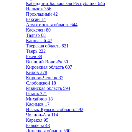
Кабардино-Балкарская Республика
646
Нальчик
356
Прохладный
42
Баксан
14
Алматинская область
644
Каскелен
80
Талгар
68
Капшагай
47
Тверская область
621
Тверь
222
Ржев
39
Вышний Волочёк
30
Кировская область
607
Киров
378
Кирово-Чепецк
37
Слободской
18
Рязанская область
594
Рязань
321
Михайлов
18
Касимов
17
Иссык-Кульская область
592
Чолпон-Ата
114
Каракол
95
Балыкчы
48
Липецкая область
590