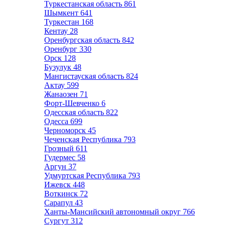
Туркестанская область
861
Шымкент
641
Туркестан
168
Кентау
28
Оренбургская область
842
Оренбург
330
Орск
128
Бузулук
48
Мангистауская область
824
Актау
599
Жанаозен
71
Форт-Шевченко
6
Одесская область
822
Одесса
699
Черноморск
45
Чеченская Республика
793
Грозный
611
Гудермес
58
Аргун
37
Удмуртская Республика
793
Ижевск
448
Воткинск
72
Сарапул
43
Ханты-Мансийский автономный округ
766
Сургут
312