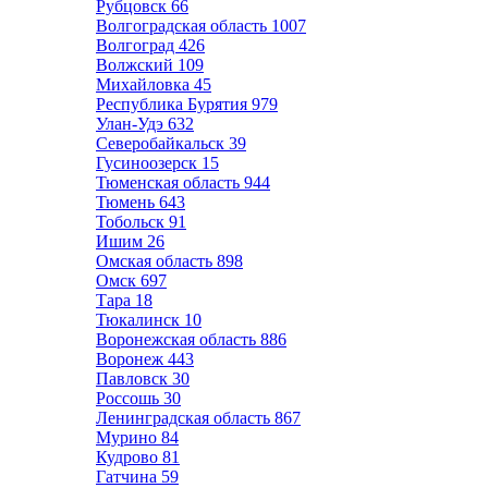
Рубцовск
66
Волгоградская область
1007
Волгоград
426
Волжский
109
Михайловка
45
Республика Бурятия
979
Улан-Удэ
632
Северобайкальск
39
Гусиноозерск
15
Тюменская область
944
Тюмень
643
Тобольск
91
Ишим
26
Омская область
898
Омск
697
Тара
18
Тюкалинск
10
Воронежская область
886
Воронеж
443
Павловск
30
Россошь
30
Ленинградская область
867
Мурино
84
Кудрово
81
Гатчина
59