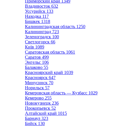
Приморский край
1349
Владивосток
632
Уссурийск
133
Находка
117
Бишкек
1318
Калининградская область
1250
Калининград
723
Зеленоградск
100
Светлогорск
66
Київ
1089
Саратовская область
1061
Саратов
499
Энгельс
106
Балаково
55
Красноярский край
1039
Красноярск
647
Минусинск
70
Норильск
57
Кемеровская область — Кузбасс
1029
Кемерово
255
Новокузнецк
236
Прокопьевск
52
Алтайский край
1015
Барнаул
323
Бийск
130