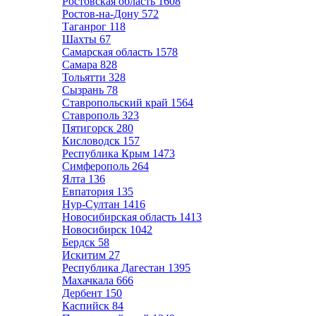
Ростовская область
1608
Ростов-на-Дону
572
Таганрог
118
Шахты
67
Самарская область
1578
Самара
828
Тольятти
328
Сызрань
78
Ставропольский край
1564
Ставрополь
323
Пятигорск
280
Кисловодск
157
Республика Крым
1473
Симферополь
264
Ялта
136
Евпатория
135
Нур-Султан
1416
Новосибирская область
1413
Новосибирск
1042
Бердск
58
Искитим
27
Республика Дагестан
1395
Махачкала
666
Дербент
150
Каспийск
84