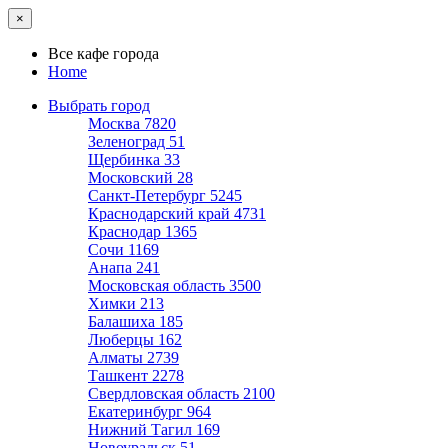
×
Все кафе города
Home
Выбрать город
Москва
7820
Зеленоград
51
Щербинка
33
Московский
28
Санкт-Петербург
5245
Краснодарский край
4731
Краснодар
1365
Сочи
1169
Анапа
241
Московская область
3500
Химки
213
Балашиха
185
Люберцы
162
Алматы
2739
Ташкент
2278
Свердловская область
2100
Екатеринбург
964
Нижний Тагил
169
Новоуральск
51