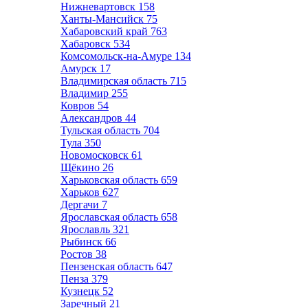
Нижневартовск
158
Ханты-Мансийск
75
Хабаровский край
763
Хабаровск
534
Комсомольск-на-Амуре
134
Амурск
17
Владимирская область
715
Владимир
255
Ковров
54
Александров
44
Тульская область
704
Тула
350
Новомосковск
61
Щёкино
26
Харьковская область
659
Харьков
627
Дергачи
7
Ярославская область
658
Ярославль
321
Рыбинск
66
Ростов
38
Пензенская область
647
Пенза
379
Кузнецк
52
Заречный
21