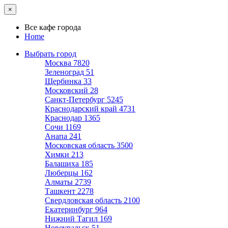
×
Все кафе города
Home
Выбрать город
Москва
7820
Зеленоград
51
Щербинка
33
Московский
28
Санкт-Петербург
5245
Краснодарский край
4731
Краснодар
1365
Сочи
1169
Анапа
241
Московская область
3500
Химки
213
Балашиха
185
Люберцы
162
Алматы
2739
Ташкент
2278
Свердловская область
2100
Екатеринбург
964
Нижний Тагил
169
Новоуральск
51