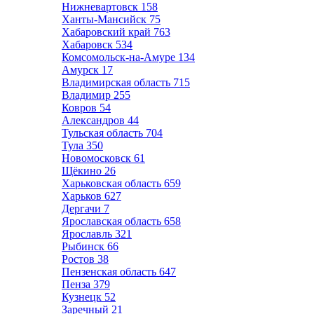
Нижневартовск
158
Ханты-Мансийск
75
Хабаровский край
763
Хабаровск
534
Комсомольск-на-Амуре
134
Амурск
17
Владимирская область
715
Владимир
255
Ковров
54
Александров
44
Тульская область
704
Тула
350
Новомосковск
61
Щёкино
26
Харьковская область
659
Харьков
627
Дергачи
7
Ярославская область
658
Ярославль
321
Рыбинск
66
Ростов
38
Пензенская область
647
Пенза
379
Кузнецк
52
Заречный
21