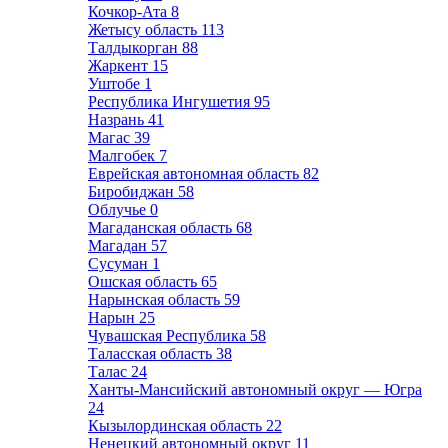
Кочкор-Ата
8
Жетысу область
113
Талдыкорган
88
Жаркент
15
Уштобе
1
Республика Ингушетия
95
Назрань
41
Магас
39
Малгобек
7
Еврейская автономная область
82
Биробиджан
58
Облучье
0
Магаданская область
68
Магадан
57
Сусуман
1
Ошская область
65
Нарынская область
59
Нарын
25
Чувашская Республика
58
Таласская область
38
Талас
24
Ханты-Мансийский автономный округ — Югра
24
Кызылординская область
22
Ненецкий автономный округ
11