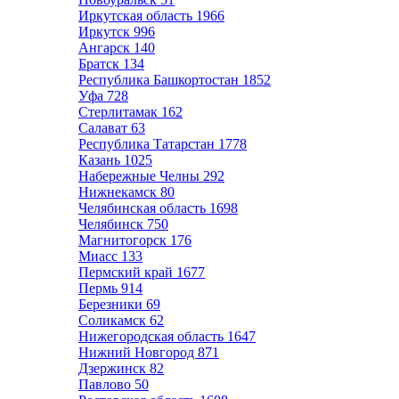
Иркутская область
1966
Иркутск
996
Ангарск
140
Братск
134
Республика Башкортостан
1852
Уфа
728
Стерлитамак
162
Салават
63
Республика Татарстан
1778
Казань
1025
Набережные Челны
292
Нижнекамск
80
Челябинская область
1698
Челябинск
750
Магнитогорск
176
Миасс
133
Пермский край
1677
Пермь
914
Березники
69
Соликамск
62
Нижегородская область
1647
Нижний Новгород
871
Дзержинск
82
Павлово
50