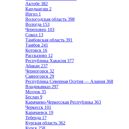
Актобе
382
Кандыагаш
2
Иргиз
1
Вологодская область
398
Вологда
153
Череповец
103
Сокол
13
Тамбовская область
391
Тамбов
241
Котовск
16
Рассказово
12
Республика Хакасия
377
Абакан
237
Черногорск
32
Саяногорск
29
Республика Северная Осетия — Алания
368
Владикавказ
297
Моздок
35
Беслан
9
Карачаево-Черкесская Республика
363
Черкесск
101
Карачаевск
19
Теберда
17
Курская область
362
Курск
258