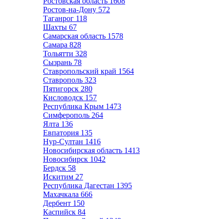
Ростовская область
1608
Ростов-на-Дону
572
Таганрог
118
Шахты
67
Самарская область
1578
Самара
828
Тольятти
328
Сызрань
78
Ставропольский край
1564
Ставрополь
323
Пятигорск
280
Кисловодск
157
Республика Крым
1473
Симферополь
264
Ялта
136
Евпатория
135
Нур-Султан
1416
Новосибирская область
1413
Новосибирск
1042
Бердск
58
Искитим
27
Республика Дагестан
1395
Махачкала
666
Дербент
150
Каспийск
84