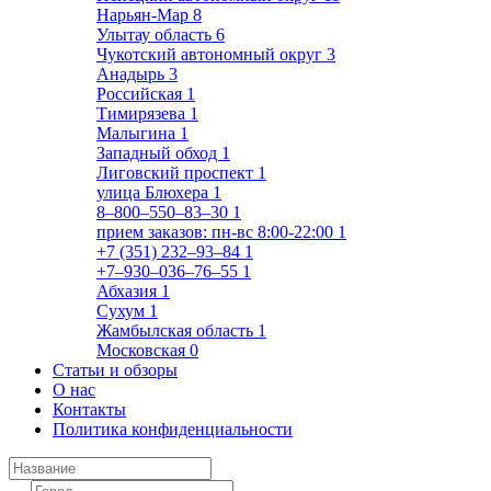
Нарьян-Мар
8
Улытау область
6
Чукотский автономный округ
3
Анадырь
3
Российская
1
Тимирязева
1
Малыгина
1
Западный обход
1
Лиговский проспект
1
улица Блюхера
1
8‒800‒550‒83‒30
1
прием заказов: пн-вс 8:00-22:00
1
+7 (351) 232‒93‒84
1
+7‒930‒036‒76‒55
1
Абхазия
1
Сухум
1
Жамбылская область
1
Московская
0
Статьи и обзоры
О нас
Контакты
Политика конфиденциальности