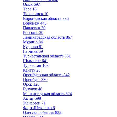
Омск
697
Тара
18
Тюкалинск
10
Воронежская область
886
Воронеж
443
Павловск
30
Россошь
30
Ленинградская область
867
Мурино
84
Кудрово
81
Гатчина
59
Туркестанская область
861
Шымкент
641
Туркестан
168
Кентау
28
Оренбургская область
842
Оренбург
330
Орск
128
Бузулук
48
Мангистауская область
824
Актау
599
Жанаозен
71
Форт-Шевченко
6
Одесская область
822