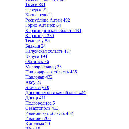
Томск
391
Северск
21
Колпашево
11
Республика Алтай
492
Горно-Алтайск
64
Карагандинская область
491
Караганда
339
Темиртау
88
Балхаш
24
Калужская область
487
Калуга
194
Обнинск
76
Малоярославец
25
Павлодарская область
485
Павлодар
432
Аксу
25
Экибастуз
9
Днепропетровская область
465
Днепр
411
Подгородное
5
Севастополь
453
Ивановская область
452
Иваново
296
Кинешма
29
Шуя
15