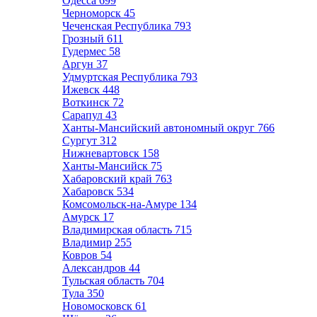
Одесса
699
Черноморск
45
Чеченская Республика
793
Грозный
611
Гудермес
58
Аргун
37
Удмуртская Республика
793
Ижевск
448
Воткинск
72
Сарапул
43
Ханты-Мансийский автономный округ
766
Сургут
312
Нижневартовск
158
Ханты-Мансийск
75
Хабаровский край
763
Хабаровск
534
Комсомольск-на-Амуре
134
Амурск
17
Владимирская область
715
Владимир
255
Ковров
54
Александров
44
Тульская область
704
Тула
350
Новомосковск
61