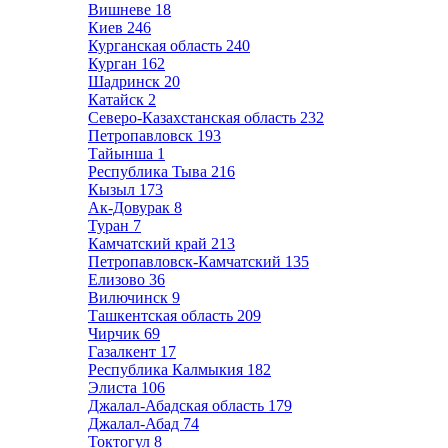
Вишневе
18
Киев
246
Курганская область
240
Курган
162
Шадринск
20
Катайск
2
Северо-Казахстанская область
232
Петропавловск
193
Тайынша
1
Республика Тыва
216
Кызыл
173
Ак-Довурак
8
Туран
7
Камчатский край
213
Петропавловск-Камчатский
135
Елизово
36
Вилючинск
9
Ташкентская область
209
Чирчик
69
Газалкент
17
Республика Калмыкия
182
Элиста
106
Джалал-Абадская область
179
Джалал-Абад
74
Токтогул
8