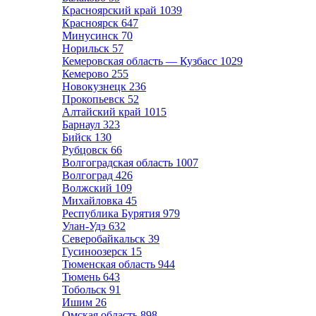
Красноярский край
1039
Красноярск
647
Минусинск
70
Норильск
57
Кемеровская область — Кузбасс
1029
Кемерово
255
Новокузнецк
236
Прокопьевск
52
Алтайский край
1015
Барнаул
323
Бийск
130
Рубцовск
66
Волгоградская область
1007
Волгоград
426
Волжский
109
Михайловка
45
Республика Бурятия
979
Улан-Удэ
632
Северобайкальск
39
Гусиноозерск
15
Тюменская область
944
Тюмень
643
Тобольск
91
Ишим
26
Омская область
898