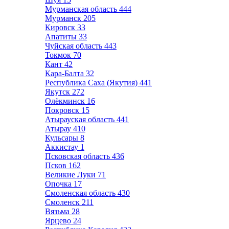
Мурманская область
444
Мурманск
205
Кировск
33
Апатиты
33
Чуйская область
443
Токмок
70
Кант
42
Кара-Балта
32
Республика Саха (Якутия)
441
Якутск
272
Олёкминск
16
Покровск
15
Атырауская область
441
Атырау
410
Кульсары
8
Аккистау
1
Псковская область
436
Псков
162
Великие Луки
71
Опочка
17
Смоленская область
430
Смоленск
211
Вязьма
28
Ярцево
24