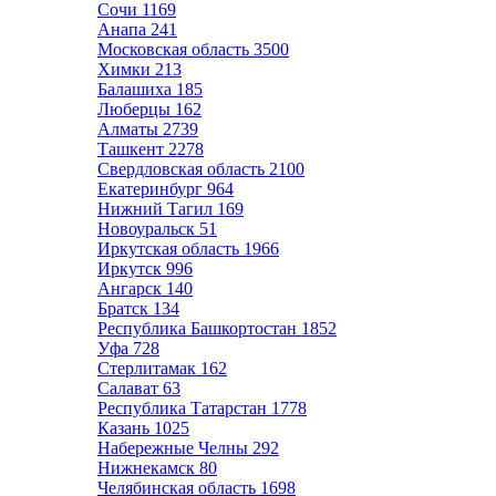
Сочи
1169
Анапа
241
Московская область
3500
Химки
213
Балашиха
185
Люберцы
162
Алматы
2739
Ташкент
2278
Свердловская область
2100
Екатеринбург
964
Нижний Тагил
169
Новоуральск
51
Иркутская область
1966
Иркутск
996
Ангарск
140
Братск
134
Республика Башкортостан
1852
Уфа
728
Стерлитамак
162
Салават
63
Республика Татарстан
1778
Казань
1025
Набережные Челны
292
Нижнекамск
80
Челябинская область
1698