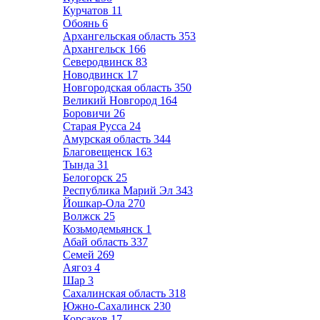
Курчатов
11
Обоянь
6
Архангельская область
353
Архангельск
166
Северодвинск
83
Новодвинск
17
Новгородская область
350
Великий Новгород
164
Боровичи
26
Старая Русса
24
Амурская область
344
Благовещенск
163
Тында
31
Белогорск
25
Республика Марий Эл
343
Йошкар-Ола
270
Волжск
25
Козьмодемьянск
1
Абай область
337
Семей
269
Аягоз
4
Шар
3
Сахалинская область
318
Южно-Сахалинск
230
Корсаков
17