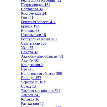
Республика Карелия
422
Петрозаводск
161
Сортавала
34
Костомукша
24
Ош
421
Брянская область
411
Брянск
193
Клинцы
33
Новозыбков
16
Республика Коми
410
Сыктывкар
136
Ухта
55
Печора
32
Актюбинская область
401
Актобе
382
Кандыагаш
2
Иргиз
1
Вологодская область
398
Вологда
153
Череповец
103
Сокол
13
Тамбовская область
391
Тамбов
241
Котовск
16
Рассказово
12