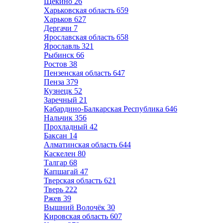
Щёкино
26
Харьковская область
659
Харьков
627
Дергачи
7
Ярославская область
658
Ярославль
321
Рыбинск
66
Ростов
38
Пензенская область
647
Пенза
379
Кузнецк
52
Заречный
21
Кабардино-Балкарская Республика
646
Нальчик
356
Прохладный
42
Баксан
14
Алматинская область
644
Каскелен
80
Талгар
68
Капшагай
47
Тверская область
621
Тверь
222
Ржев
39
Вышний Волочёк
30
Кировская область
607