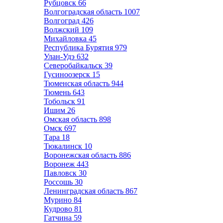
Рубцовск
66
Волгоградская область
1007
Волгоград
426
Волжский
109
Михайловка
45
Республика Бурятия
979
Улан-Удэ
632
Северобайкальск
39
Гусиноозерск
15
Тюменская область
944
Тюмень
643
Тобольск
91
Ишим
26
Омская область
898
Омск
697
Тара
18
Тюкалинск
10
Воронежская область
886
Воронеж
443
Павловск
30
Россошь
30
Ленинградская область
867
Мурино
84
Кудрово
81
Гатчина
59