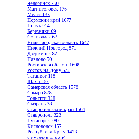
Челябинск
750
Магнитогорск
176
Миасс
133
Пермский край
1677
Пермь
914
Березники
69
Соликамск
62
Нижегородская область
1647
Нижний Новгород
871
Дзержинск
82
Павлово
50
Ростовская область
1608
Ростов-на-Дону
572
Таганрог
118
Шахты
67
Самарская область
1578
Самара
828
Тольятти
328
Сызрань
78
Ставропольский край
1564
Ставрополь
323
Пятигорск
280
Кисловодск
157
Республика Крым
1473
Симферополь
264