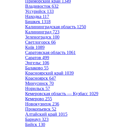
Приморский край
1349
Владивосток
632
Уссурийск
133
Находка
117
Бишкек
1318
Калининградская область
1250
Калининград
723
Зеленоградск
100
Светлогорск
66
Київ
1089
Саратовская область
1061
Саратов
499
Энгельс
106
Балаково
55
Красноярский край
1039
Красноярск
647
Минусинск
70
Норильск
57
Кемеровская область — Кузбасс
1029
Кемерово
255
Новокузнецк
236
Прокопьевск
52
Алтайский край
1015
Барнаул
323
Бийск
130