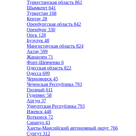
Туркестанская область
861
Шымкент
641
Туркестан
168
Кентау
28
Оренбургская область
842
Оренбург
330
Орск
128
Бузулук
48
Мангистауская область
824
Актау
599
Жанаозен
71
Форт-Шевченко
6
Одесская область
822
Одесса
699
Черноморск
45
Чеченская Республика
793
Грозный
611
Гудермес
58
Аргун
37
Удмуртская Республика
793
Ижевск
448
Воткинск
72
Сарапул
43
Ханты-Мансийский автономный округ
766
Сургут
312