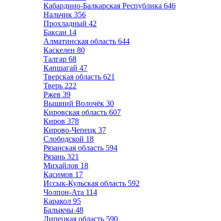
Кабардино-Балкарская Республика
646
Нальчик
356
Прохладный
42
Баксан
14
Алматинская область
644
Каскелен
80
Талгар
68
Капшагай
47
Тверская область
621
Тверь
222
Ржев
39
Вышний Волочёк
30
Кировская область
607
Киров
378
Кирово-Чепецк
37
Слободской
18
Рязанская область
594
Рязань
321
Михайлов
18
Касимов
17
Иссык-Кульская область
592
Чолпон-Ата
114
Каракол
95
Балыкчы
48
Липецкая область
590