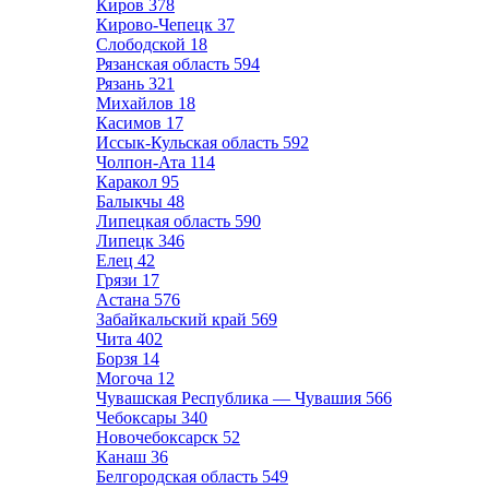
Киров
378
Кирово-Чепецк
37
Слободской
18
Рязанская область
594
Рязань
321
Михайлов
18
Касимов
17
Иссык-Кульская область
592
Чолпон-Ата
114
Каракол
95
Балыкчы
48
Липецкая область
590
Липецк
346
Елец
42
Грязи
17
Астана
576
Забайкальский край
569
Чита
402
Борзя
14
Могоча
12
Чувашская Республика — Чувашия
566
Чебоксары
340
Новочебоксарск
52
Канаш
36
Белгородская область
549