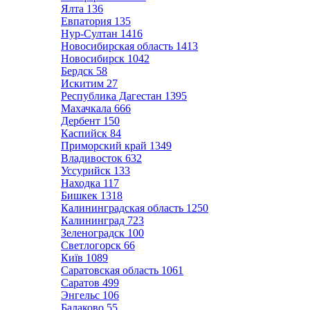
Ялта
136
Евпатория
135
Нур-Султан
1416
Новосибирская область
1413
Новосибирск
1042
Бердск
58
Искитим
27
Республика Дагестан
1395
Махачкала
666
Дербент
150
Каспийск
84
Приморский край
1349
Владивосток
632
Уссурийск
133
Находка
117
Бишкек
1318
Калининградская область
1250
Калининград
723
Зеленоградск
100
Светлогорск
66
Київ
1089
Саратовская область
1061
Саратов
499
Энгельс
106
Балаково
55