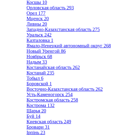
Косшы
10
Орловская область
293
Орел
177
Мценск
20
Ливны
20
Западно-Казахстанская область
275
Уральск
242
Казталовка
1
Ямало-Ненецкий автономный округ
268
Новый Уренгой
86
Ноябрьск
68
Надым
33
Костанайская область
262
Костанай
235
Тобыл
6
Боровской
1
Восточно-Казахстанская область
262
Усть-Каменогорск
254
Костромская область
258
Кострома
132
Шарья
20
Буй
14
Киевская область
249
Бровари
31
Ірпінь
23