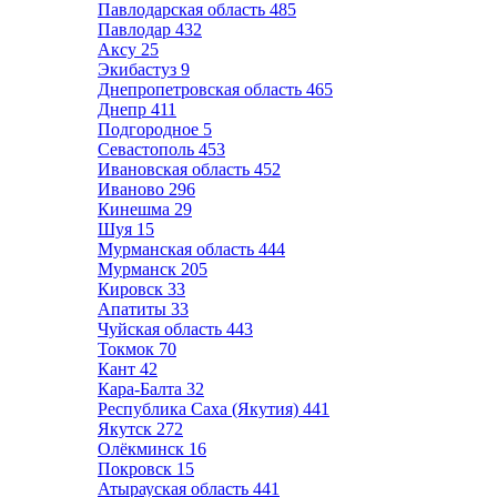
Павлодарская область
485
Павлодар
432
Аксу
25
Экибастуз
9
Днепропетровская область
465
Днепр
411
Подгородное
5
Севастополь
453
Ивановская область
452
Иваново
296
Кинешма
29
Шуя
15
Мурманская область
444
Мурманск
205
Кировск
33
Апатиты
33
Чуйская область
443
Токмок
70
Кант
42
Кара-Балта
32
Республика Саха (Якутия)
441
Якутск
272
Олёкминск
16
Покровск
15
Атырауская область
441