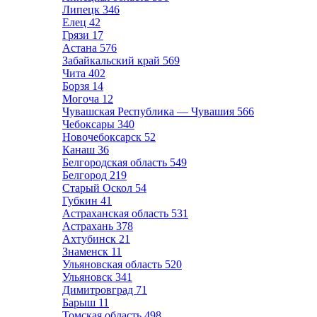
Липецк
346
Елец
42
Грязи
17
Астана
576
Забайкальский край
569
Чита
402
Борзя
14
Могоча
12
Чувашская Республика — Чувашия
566
Чебоксары
340
Новочебоксарск
52
Канаш
36
Белгородская область
549
Белгород
219
Старый Оскол
54
Губкин
41
Астраханская область
531
Астрахань
378
Ахтубинск
21
Знаменск
11
Ульяновская область
520
Ульяновск
341
Димитровград
71
Барыш
11
Томская область
498