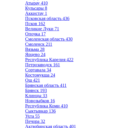
Атырау
410
Кульсары
8
Аккистау
1
Псковская область
436
Псков
162
Великие Луки
71
Опочка
17
Смоленская область
430
Смоленск
211
Вязьма
28
Ярцево
24
Республика Карелия
422
Петрозаводск
161
Сортавала
34
Костомукша
24
Ош
421
Брянская область
411
Брянск
193
Клинцы
33
Новозыбков
16
Республика Коми
410
Сыктывкар
136
Ухта
55
Печора
32
Актюбинская область
401