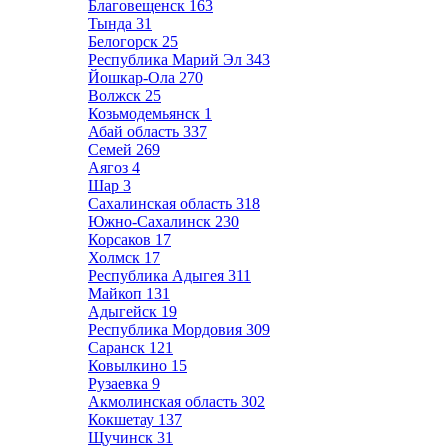
Благовещенск
163
Тында
31
Белогорск
25
Республика Марий Эл
343
Йошкар-Ола
270
Волжск
25
Козьмодемьянск
1
Абай область
337
Семей
269
Аягоз
4
Шар
3
Сахалинская область
318
Южно-Сахалинск
230
Корсаков
17
Холмск
17
Республика Адыгея
311
Майкоп
131
Адыгейск
19
Республика Мордовия
309
Саранск
121
Ковылкино
15
Рузаевка
9
Акмолинская область
302
Кокшетау
137
Щучинск
31