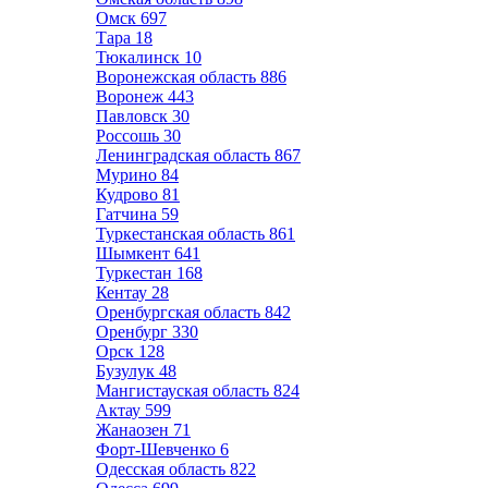
Омск
697
Тара
18
Тюкалинск
10
Воронежская область
886
Воронеж
443
Павловск
30
Россошь
30
Ленинградская область
867
Мурино
84
Кудрово
81
Гатчина
59
Туркестанская область
861
Шымкент
641
Туркестан
168
Кентау
28
Оренбургская область
842
Оренбург
330
Орск
128
Бузулук
48
Мангистауская область
824
Актау
599
Жанаозен
71
Форт-Шевченко
6
Одесская область
822