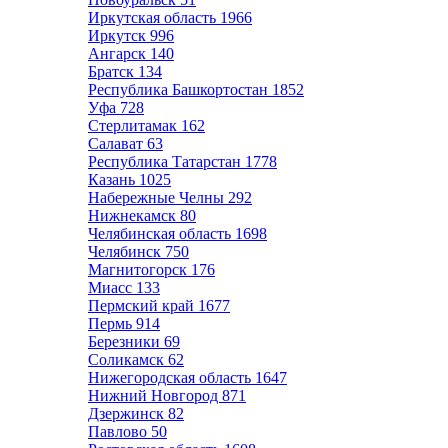
Иркутская область
1966
Иркутск
996
Ангарск
140
Братск
134
Республика Башкортостан
1852
Уфа
728
Стерлитамак
162
Салават
63
Республика Татарстан
1778
Казань
1025
Набережные Челны
292
Нижнекамск
80
Челябинская область
1698
Челябинск
750
Магнитогорск
176
Миасс
133
Пермский край
1677
Пермь
914
Березники
69
Соликамск
62
Нижегородская область
1647
Нижний Новгород
871
Дзержинск
82
Павлово
50