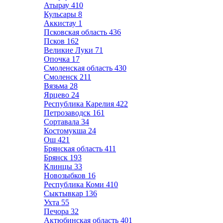
Атырау
410
Кульсары
8
Аккистау
1
Псковская область
436
Псков
162
Великие Луки
71
Опочка
17
Смоленская область
430
Смоленск
211
Вязьма
28
Ярцево
24
Республика Карелия
422
Петрозаводск
161
Сортавала
34
Костомукша
24
Ош
421
Брянская область
411
Брянск
193
Клинцы
33
Новозыбков
16
Республика Коми
410
Сыктывкар
136
Ухта
55
Печора
32
Актюбинская область
401