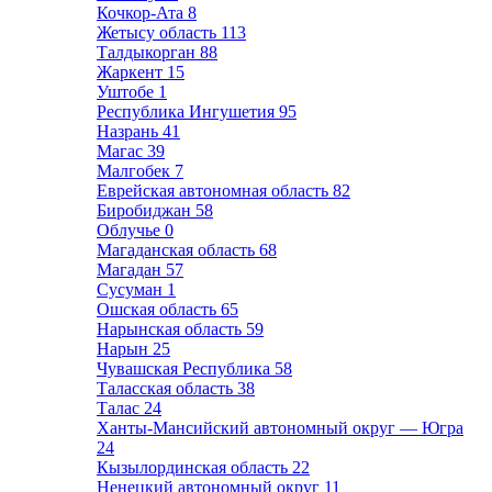
Кочкор-Ата
8
Жетысу область
113
Талдыкорган
88
Жаркент
15
Уштобе
1
Республика Ингушетия
95
Назрань
41
Магас
39
Малгобек
7
Еврейская автономная область
82
Биробиджан
58
Облучье
0
Магаданская область
68
Магадан
57
Сусуман
1
Ошская область
65
Нарынская область
59
Нарын
25
Чувашская Республика
58
Таласская область
38
Талас
24
Ханты-Мансийский автономный округ — Югра
24
Кызылординская область
22
Ненецкий автономный округ
11