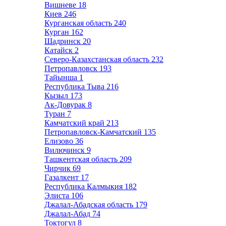
Вишневе
18
Киев
246
Курганская область
240
Курган
162
Шадринск
20
Катайск
2
Северо-Казахстанская область
232
Петропавловск
193
Тайынша
1
Республика Тыва
216
Кызыл
173
Ак-Довурак
8
Туран
7
Камчатский край
213
Петропавловск-Камчатский
135
Елизово
36
Вилючинск
9
Ташкентская область
209
Чирчик
69
Газалкент
17
Республика Калмыкия
182
Элиста
106
Джалал-Абадская область
179
Джалал-Абад
74
Токтогул
8