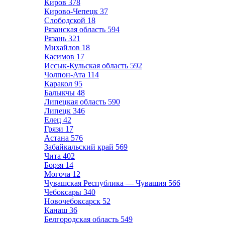
Киров
378
Кирово-Чепецк
37
Слободской
18
Рязанская область
594
Рязань
321
Михайлов
18
Касимов
17
Иссык-Кульская область
592
Чолпон-Ата
114
Каракол
95
Балыкчы
48
Липецкая область
590
Липецк
346
Елец
42
Грязи
17
Астана
576
Забайкальский край
569
Чита
402
Борзя
14
Могоча
12
Чувашская Республика — Чувашия
566
Чебоксары
340
Новочебоксарск
52
Канаш
36
Белгородская область
549