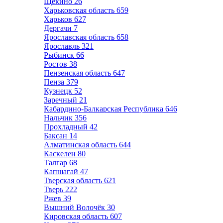
Щёкино
26
Харьковская область
659
Харьков
627
Дергачи
7
Ярославская область
658
Ярославль
321
Рыбинск
66
Ростов
38
Пензенская область
647
Пенза
379
Кузнецк
52
Заречный
21
Кабардино-Балкарская Республика
646
Нальчик
356
Прохладный
42
Баксан
14
Алматинская область
644
Каскелен
80
Талгар
68
Капшагай
47
Тверская область
621
Тверь
222
Ржев
39
Вышний Волочёк
30
Кировская область
607