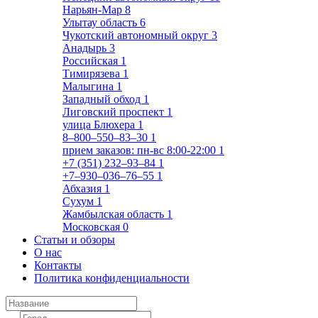
Нарьян-Мар
8
Улытау область
6
Чукотский автономный округ
3
Анадырь
3
Российская
1
Тимирязева
1
Малыгина
1
Западный обход
1
Лиговский проспект
1
улица Блюхера
1
8‒800‒550‒83‒30
1
прием заказов: пн-вс 8:00-22:00
1
+7 (351) 232‒93‒84
1
+7‒930‒036‒76‒55
1
Абхазия
1
Сухум
1
Жамбылская область
1
Московская
0
Статьи и обзоры
О нас
Контакты
Политика конфиденциальности