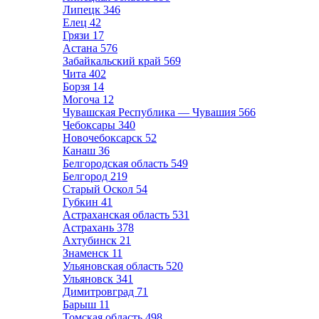
Липецк
346
Елец
42
Грязи
17
Астана
576
Забайкальский край
569
Чита
402
Борзя
14
Могоча
12
Чувашская Республика — Чувашия
566
Чебоксары
340
Новочебоксарск
52
Канаш
36
Белгородская область
549
Белгород
219
Старый Оскол
54
Губкин
41
Астраханская область
531
Астрахань
378
Ахтубинск
21
Знаменск
11
Ульяновская область
520
Ульяновск
341
Димитровград
71
Барыш
11
Томская область
498