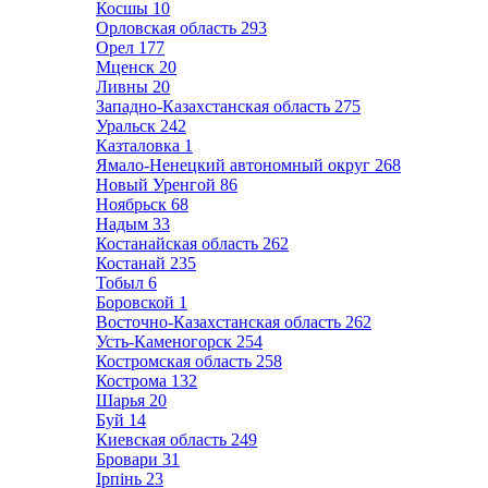
Косшы
10
Орловская область
293
Орел
177
Мценск
20
Ливны
20
Западно-Казахстанская область
275
Уральск
242
Казталовка
1
Ямало-Ненецкий автономный округ
268
Новый Уренгой
86
Ноябрьск
68
Надым
33
Костанайская область
262
Костанай
235
Тобыл
6
Боровской
1
Восточно-Казахстанская область
262
Усть-Каменогорск
254
Костромская область
258
Кострома
132
Шарья
20
Буй
14
Киевская область
249
Бровари
31
Ірпінь
23