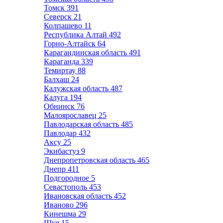
Томск
391
Северск
21
Колпашево
11
Республика Алтай
492
Горно-Алтайск
64
Карагандинская область
491
Караганда
339
Темиртау
88
Балхаш
24
Калужская область
487
Калуга
194
Обнинск
76
Малоярославец
25
Павлодарская область
485
Павлодар
432
Аксу
25
Экибастуз
9
Днепропетровская область
465
Днепр
411
Подгородное
5
Севастополь
453
Ивановская область
452
Иваново
296
Кинешма
29
Шуя
15