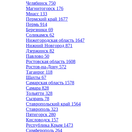
Челябинск
750
Магнитогорск
176
Миасс
133
Пермский край
1677
Пермь
914
Березники
69
Соликамск
62
Нижегородская область
1647
Нижний Новгород
871
Дзержинск
82
Павлово
50
Ростовская область
1608
Ростов-на-Дону
572
Таганрог
118
Шахты
67
Самарская область
1578
Самара
828
Тольятти
328
Сызрань
78
Ставропольский край
1564
Ставрополь
323
Пятигорск
280
Кисловодск
157
Республика Крым
1473
Симферополь
264