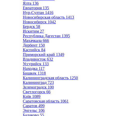
Ялта
136
Евпатория
135
Нур-Султан
1416
Новосибирская область
1413
Новосибирск
1042
Бердск
58
Искитим
27
Республика Дагестан
1395
Махачкала
666
Дербент
150
Каспийск
84
Приморский край
1349
Владивосток
632
Уссурийск
133
Находка
117
Бишкек
1318
Калининградская область
1250
Калининград
723
Зеленоградск
100
Светлогорск
66
Київ
1089
Саратовская область
1061
Саратов
499
Энгельс
106
Балаково
55