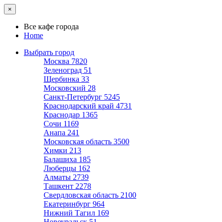
×
Все кафе города
Home
Выбрать город
Москва
7820
Зеленоград
51
Щербинка
33
Московский
28
Санкт-Петербург
5245
Краснодарский край
4731
Краснодар
1365
Сочи
1169
Анапа
241
Московская область
3500
Химки
213
Балашиха
185
Люберцы
162
Алматы
2739
Ташкент
2278
Свердловская область
2100
Екатеринбург
964
Нижний Тагил
169
Новоуральск
51