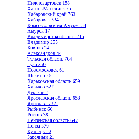
Нижневартовск
158
Ханты-Мансийск
75
Хабаровский край
763
Хабаровск
534
Комсомольск-на-Амуре
134
Амурск
17
Владимирская область
715
Владимир
255
Ковров
54
Александров
44
Тульская область
704
Тула
350
Новомосковск
61
Щёкино
26
Харьковская область
659
Харьков
627
Дергачи
7
Ярославская область
658
Ярославль
321
Рыбинск
66
Ростов
38
Пензенская область
647
Пенза
379
Кузнецк
52
Заречный
21