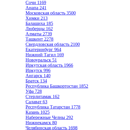
Сочи
1169
Анапа
241
Московская область
3500
Химки
213
Балашиха
185
Люберцы
162
Алматы
2739
Ташкент
2278
Свердловская область
2100
Екатеринбург
964
Нижний Тагил
169
Новоуральск
51
Иркутская область
1966
Иркутск
996
Ангарск
140
Братск
134
Республика Башкортостан
1852
Уфа
728
Стерлитамак
162
Салават
63
Республика Татарстан
1778
Казань
1025
Набережные Челны
292
Нижнекамск
80
Челябинская область
1698