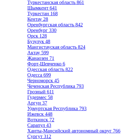
Туркестанская область
861
Шымкент
641
Туркестан
168
Кентау
28
Оренбургская область
842
Оренбург
330
Орск
128
Бузулук
48
Мангистауская область
824
Актау
599
Жанаозен
71
Форт-Шевченко
6
Одесская область
822
Одесса
699
Черноморск
45
Чеченская Республика
793
Грозный
611
Гудермес
58
Аргун
37
Удмуртская Республика
793
Ижевск
448
Воткинск
72
Сарапул
43
Ханты-Мансийский автономный округ
766
Сургут
312