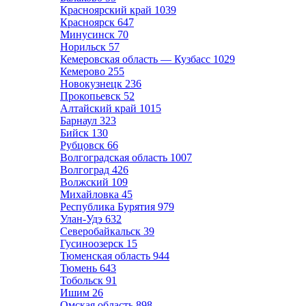
Красноярский край
1039
Красноярск
647
Минусинск
70
Норильск
57
Кемеровская область — Кузбасс
1029
Кемерово
255
Новокузнецк
236
Прокопьевск
52
Алтайский край
1015
Барнаул
323
Бийск
130
Рубцовск
66
Волгоградская область
1007
Волгоград
426
Волжский
109
Михайловка
45
Республика Бурятия
979
Улан-Удэ
632
Северобайкальск
39
Гусиноозерск
15
Тюменская область
944
Тюмень
643
Тобольск
91
Ишим
26
Омская область
898