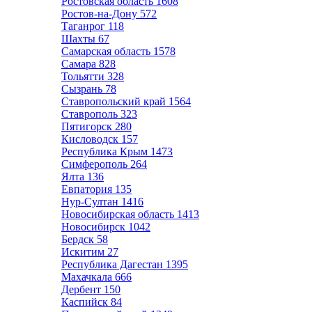
Ростовская область
1608
Ростов-на-Дону
572
Таганрог
118
Шахты
67
Самарская область
1578
Самара
828
Тольятти
328
Сызрань
78
Ставропольский край
1564
Ставрополь
323
Пятигорск
280
Кисловодск
157
Республика Крым
1473
Симферополь
264
Ялта
136
Евпатория
135
Нур-Султан
1416
Новосибирская область
1413
Новосибирск
1042
Бердск
58
Искитим
27
Республика Дагестан
1395
Махачкала
666
Дербент
150
Каспийск
84