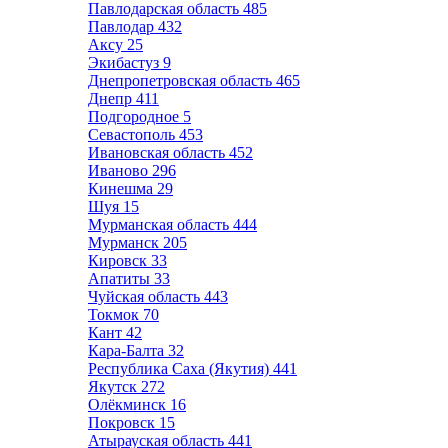
Павлодарская область
485
Павлодар
432
Аксу
25
Экибастуз
9
Днепропетровская область
465
Днепр
411
Подгородное
5
Севастополь
453
Ивановская область
452
Иваново
296
Кинешма
29
Шуя
15
Мурманская область
444
Мурманск
205
Кировск
33
Апатиты
33
Чуйская область
443
Токмок
70
Кант
42
Кара-Балта
32
Республика Саха (Якутия)
441
Якутск
272
Олёкминск
16
Покровск
15
Атырауская область
441