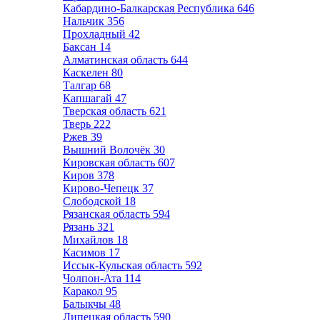
Кабардино-Балкарская Республика
646
Нальчик
356
Прохладный
42
Баксан
14
Алматинская область
644
Каскелен
80
Талгар
68
Капшагай
47
Тверская область
621
Тверь
222
Ржев
39
Вышний Волочёк
30
Кировская область
607
Киров
378
Кирово-Чепецк
37
Слободской
18
Рязанская область
594
Рязань
321
Михайлов
18
Касимов
17
Иссык-Кульская область
592
Чолпон-Ата
114
Каракол
95
Балыкчы
48
Липецкая область
590