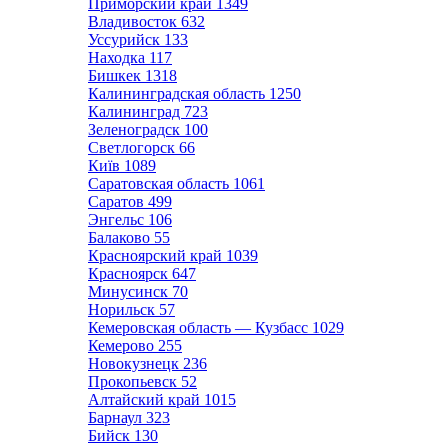
Приморский край
1349
Владивосток
632
Уссурийск
133
Находка
117
Бишкек
1318
Калининградская область
1250
Калининград
723
Зеленоградск
100
Светлогорск
66
Київ
1089
Саратовская область
1061
Саратов
499
Энгельс
106
Балаково
55
Красноярский край
1039
Красноярск
647
Минусинск
70
Норильск
57
Кемеровская область — Кузбасс
1029
Кемерово
255
Новокузнецк
236
Прокопьевск
52
Алтайский край
1015
Барнаул
323
Бийск
130