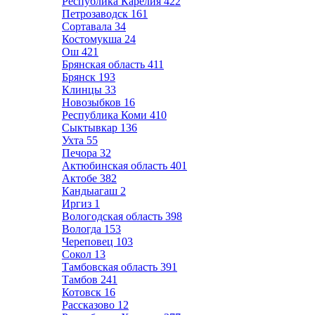
Республика Карелия
422
Петрозаводск
161
Сортавала
34
Костомукша
24
Ош
421
Брянская область
411
Брянск
193
Клинцы
33
Новозыбков
16
Республика Коми
410
Сыктывкар
136
Ухта
55
Печора
32
Актюбинская область
401
Актобе
382
Кандыагаш
2
Иргиз
1
Вологодская область
398
Вологда
153
Череповец
103
Сокол
13
Тамбовская область
391
Тамбов
241
Котовск
16
Рассказово
12